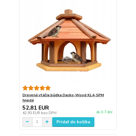
Drevená vtáčia búdka Dacko-Wood KL4-SPM
hnedá
52,81 EUR
do 3-7 dní
42,93 EUR
bez DPH
Pridať do košíka