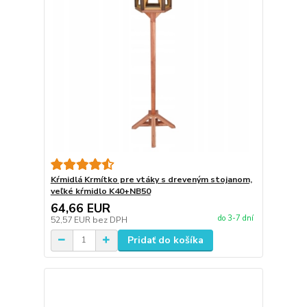
Kŕmidlá Krmítko pre vtáky s dreveným stojanom,
veľké kŕmidlo K40+NB50
64,66 EUR
do 3-7 dní
52,57 EUR
bez DPH
Pridať do košíka