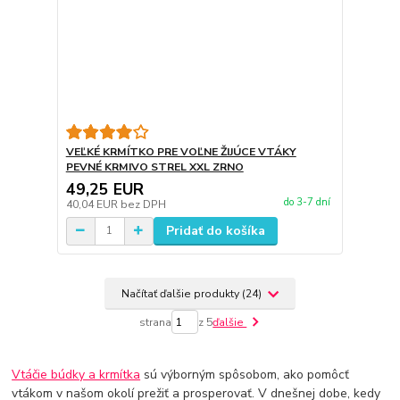
VEĽKÉ KRMÍTKO PRE VOĽNE ŽIJÚCE VTÁKY
PEVNÉ KRMIVO STREL XXL ZRNO
49,25 EUR
do 3-7 dní
40,04 EUR
bez DPH
Pridať do košíka
Načítať ďalšie produkty (24)
strana
z 5
ďalšie
Vtáčie búdky a krmítka
sú výborným spôsobom, ako pomôcť
vtákom v našom okolí prežiť a prosperovať. V dnešnej dobe, kedy