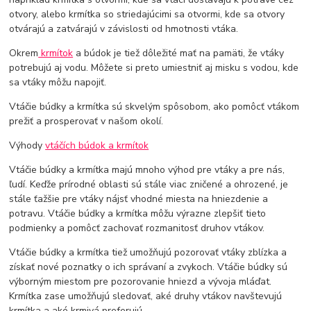
otvory, alebo krmítka so striedajúcimi sa otvormi, kde sa otvory
otvárajú a zatvárajú v závislosti od hmotnosti vtáka.
Okrem
krmítok
a búdok je tiež dôležité mať na pamäti, že vtáky
potrebujú aj vodu. Môžete si preto umiestniť aj misku s vodou, kde
sa vtáky môžu napojiť.
Vtáčie búdky a krmítka sú skvelým spôsobom, ako pomôcť vtákom
prežiť a prosperovať v našom okolí.
Výhody
vtáčích búdok a krmítok
Vtáčie búdky a krmítka majú mnoho výhod pre vtáky a pre nás,
ľudí. Keďže prírodné oblasti sú stále viac zničené a ohrozené, je
stále ťažšie pre vtáky nájsť vhodné miesta na hniezdenie a
potravu. Vtáčie búdky a krmítka môžu výrazne zlepšiť tieto
podmienky a pomôcť zachovať rozmanitosť druhov vtákov.
Vtáčie búdky a krmítka tiež umožňujú pozorovať vtáky zblízka a
získať nové poznatky o ich správaní a zvykoch. Vtáčie búdky sú
výborným miestom pre pozorovanie hniezd a vývoja mláďat.
Krmítka zase umožňujú sledovať, aké druhy vtákov navštevujú
krmítka a aké krmivá preferujú.