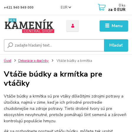
0
ks
EUR
+421 940 949 000
za
0 EUR
Menu
Hľadať
Úvod
Dekorácie a doplnky
Vtáčie búdky a krmítka
Vtáčie búdky a krmítka pre
vtáčiky
Vtáčie búdky a krmítka sú pre vtáky dôležitými zdrojmi potravy a
útočiska, najmä v zime, keď je ich prírodné prostredie
chudobnejšie na zdroje potravy. Tieto drobné tvory sú pre
ekosystém nevyhnutné, pretože pomáhajú šíriť semená a zároveň
kontrolujú populácie hmyzu.
Ak sa rozhodnete postaviť vtáčiu búdku, môžete tak urobiť