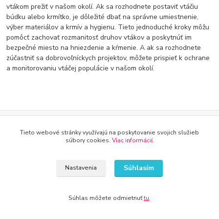
vtákom prežiť v našom okolí. Ak sa rozhodnete postaviť vtáčiu
búdku alebo krmítko, je dôležité dbať na správne umiestnenie,
výber materiálov a krmív a hygienu. Tieto jednoduché kroky môžu
pomôcť zachovať rozmanitosť druhov vtákov a poskytnúť im
bezpečné miesto na hniezdenie a kŕmenie. A ak sa rozhodnete
zúčastniť sa dobrovoľníckych projektov, môžete prispieť k ochrane
a monitorovaniu vtáčej populácie v našom okolí.
Tieto webové stránky využívajú na poskytovanie svojich služieb
Doprava od 30€ zadarmo
súbory cookies.
Viac informácií
.
Využite dopravu úplne zadarmo
8 rokov na trhu
Súhlasím
Nastavenia
Značka Kameník Vás presvedčí o kvalite
30 dní na vrátenie tovaru
Súhlas môžete odmietnuť
tu
.
Predĺžili sme dobu na vrátenie tovaru