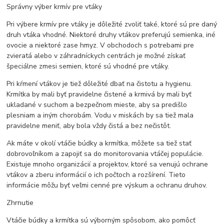
Správny výber krmív pre vtáky
Pri výbere krmív pre vtáky je dôležité zvoliť také, ktoré sú pre daný
druh vtáka vhodné. Niektoré druhy vtákov preferujú semienka, iné
ovocie a niektoré zase hmyz. V obchodoch s potrebami pre
zvieratá alebo v záhradníckych centrách je možné získať
špeciálne zmesi semien, ktoré sú vhodné pre vtáky.
Pri kŕmení vtákov je tiež dôležité dbať na čistotu a hygienu.
Krmítka by mali byť pravidelne čistené a krmivá by mali byť
ukladané v suchom a bezpečnom mieste, aby sa predišlo
plesniam a iným chorobám. Vodu v miskách by sa tiež mala
pravidelne meniť, aby bola vždy čistá a bez nečistôt.
Ak máte v okolí vtáčie búdky a krmítka, môžete sa tiež stať
dobrovoľníkom a zapojiť sa do monitorovania vtáčej populácie.
Existuje mnoho organizácií a projektov, ktoré sa venujú ochrane
vtákov a zberu informácií o ich počtoch a rozšírení. Tieto
informácie môžu byť veľmi cenné pre výskum a ochranu druhov.
Zhrnutie
Vtáčie búdky a krmítka sú výborným spôsobom, ako pomôcť