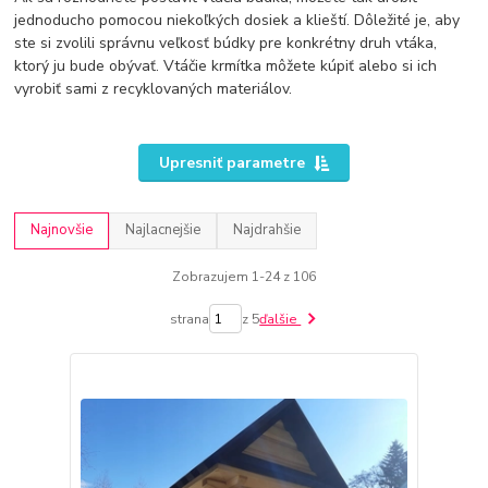
jednoducho pomocou niekoľkých dosiek a klieští. Dôležité je, aby
ste si zvolili správnu veľkosť búdky pre konkrétny druh vtáka,
ktorý ju bude obývať. Vtáčie krmítka môžete kúpiť alebo si ich
vyrobiť sami z recyklovaných materiálov.
Upresniť parametre
Najnovšie
Najlacnejšie
Najdrahšie
Zobrazujem 1-24 z 106
strana
z 5
ďalšie