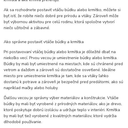
Ak sa rozhodnete postaviť vtáčiu búdku alebo krmítko, môžete si
byť istí, že robíte niečo dobré pre prírodu a vtáky. Zároveň môže
byť výbornou aktivitou pre celú rodinu, ktorá spoločne vytvorí
niečo užitočné a zábavné.
Ako správne postaviť vtáčie búdky a krmítka
Pri postavovaní vtáčej búdky alebo krmítka je dôležité dbať na
niekoľko vecí. Prvou vecou je umiestnenie búdky alebo krmítka.
Búdky by mali byť umiestnené na miestach, kde sú chránené pred
vetrom a dažďom a zároveň sú dostatočne osvetlené. Ideálne
miesto pre umiestnenie krmítka je tam, kde sa vtáky ľahko
dostanú k potrave a zároveň je bezpečné pred predátormi, ako sú
napríklad mačky alebo holuby.
Ďalšou vecou je správny výber materiálov a konštrukcie. Vtáčie
búdky by mali byť vyrobené z prírodných materiálov, ako je drevo,
ktoré poskytuje dobrú izoláciu a udržuje teplo v interiéri. Krmítka
by mali byť tiež vyrobené z kvalitných materiálov, ktoré vydržia
dlhodobé používanie.