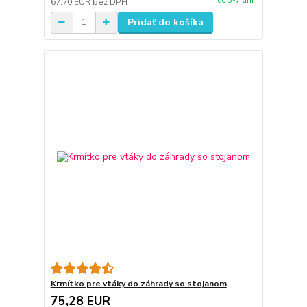
do 3-7 dní
67,70 EUR
bez DPH
Pridať do košíka
Krmítko pre vtáky do záhrady so stojanom
75,28 EUR