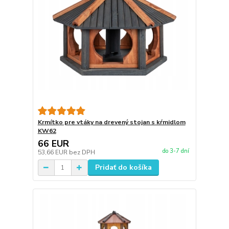
Krmítko pre vtáky na drevený stojan s kŕmidlom
KW62
66 EUR
do 3-7 dní
53,66 EUR
bez DPH
Pridať do košíka