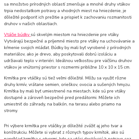
sa množstvo prírodných oblastí zmenšuje a mnohé druhy vtákov
trpia nedostatkom potravy a vhodných miest na hniezdenie, je
dôležité podporiť ich prežitie a prispieť k zachovaniu rozmanitosti
druhov v našich oblastiach.
Vtáčie búdky
sú skvelým miestom na hniezdenie pre vtáky.
Vytvárajú bezpečné a príjemné miesto pre vtáky na uchovávanie a
kŕmenie svojich mláďat. Búdky by mali byť vyrobené z prírodných
materiálov, ako je drevo, aby poskytovali dobrú izoláciu a
udržiavali teplo v interiéri. Ideálnou veľkosťou pre väčšinu druhov
vtákov je vnútorný priestor s rozmermi približne 10 x 10 x 15 cm.
Krmítka pre vtáčiky sú tiež veľmi dôležité. Môžu sa využiť rôzne
druhy krmív, vrátane semien, orieškov, ovocia a sušených hmyzu.
Krmítka by mali byť umiestnené na miestach, kde sú pre vtáky
dostupné a zároveň bezpečné pred predátormi. Môžete ich
umiestniť do záhrady, na balkón, na terasu alebo priamo na
stromy.
Pri výbere krmítka pre vtáčiky je dôležité zvážiť aj jeho tvar a
konštrukciu. Môžete si vybrať z rôznych typov krmítok, ako sú
napríklad krmítka s otvormi, kde sa vtáci dostávajú k potrave cez