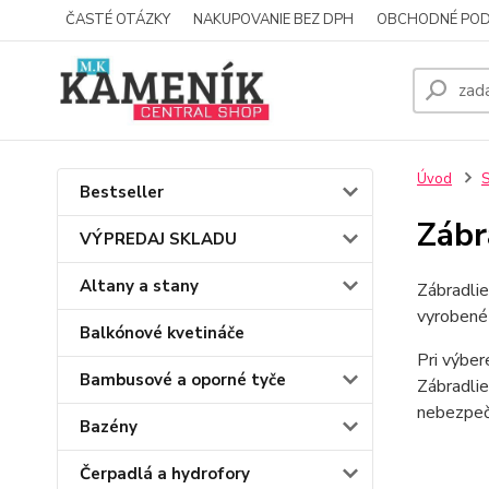
ČASTÉ OTÁZKY
NAKUPOVANIE BEZ DPH
OBCHODNÉ POD
Úvod
S
Bestseller
Zábr
VÝPREDAJ SKLADU
Altany a stany
Zábradlie
vyrobené 
Balkónové kvetináče
Pri výber
Bambusové a oporné tyče
Zábradlie
nebezpeč
Bazény
Čerpadlá a hydrofory