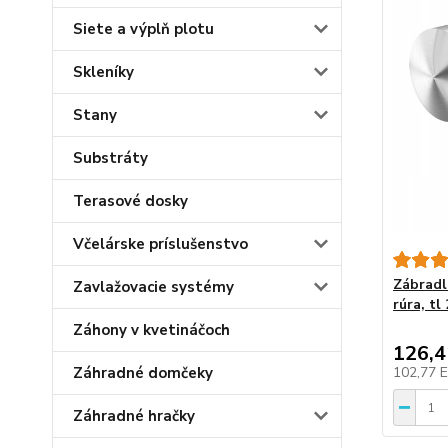
Siete a výplň plotu
Skleníky
Stany
Substráty
Terasové dosky
Včelárske príslušenstvo
Zábradl
Zavlažovacie systémy
rúra, tl
Záhony v kvetináčoch
126,
Záhradné domčeky
102,77 
Záhradné hračky