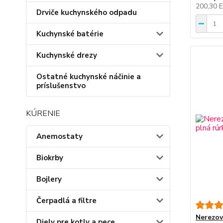
200,30 
Drviče kuchynského odpadu
Kuchynské batérie
Kuchynské drezy
Ostatné kuchynské náčinie a
príslušenstvo
KÚRENIE
Anemostaty
Biokrby
Bojlery
Čerpadlá a filtre
Nerezové
Diely pre kotly a pece