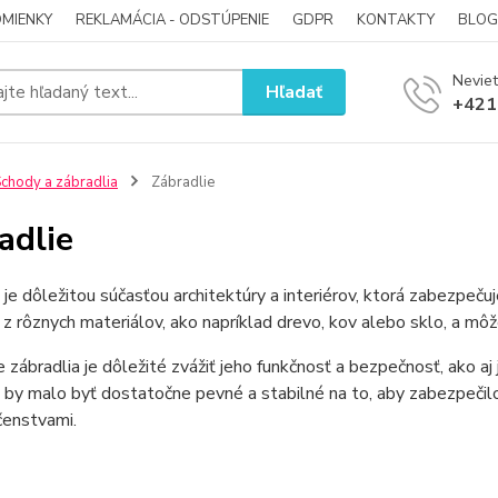
MIENKY
REKLAMÁCIA - ODSTÚPENIE
GDPR
KONTAKTY
BLOG
Neviet
Hľadať
+421
chody a zábradlia
Zábradlie
adlie
 je dôležitou súčasťou architektúry a interiérov, ktorá zabezpeč
z rôznych materiálov, ako napríklad drevo, kov alebo sklo, a mô
e zábradlia je dôležité zvážiť jeho funkčnosť a bezpečnosť, ako a
 by malo byť dostatočne pevné a stabilné na to, aby zabezpeči
enstvami.