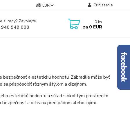
Prihlásenie
EUR
e si rady? Zavolajte.
0
ks
za
0 EUR
 940 949 000
uje bezpečnosť a estetickú hodnotu. Zábradlie môže byť
že sa prispôsobiť rôznym štýlom a dizajnom.
j jeho estetickú hodnotu a súlad s okolitým prostredím.
lo bezpečnosť a ochranu pred pádom alebo inými