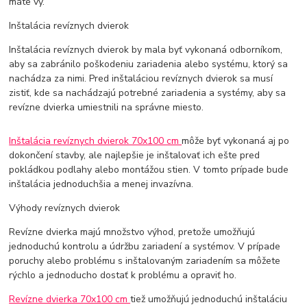
máte vy.
Inštalácia revíznych dvierok
Inštalácia revíznych dvierok by mala byť vykonaná odborníkom,
aby sa zabránilo poškodeniu zariadenia alebo systému, ktorý sa
nachádza za nimi. Pred inštaláciou revíznych dvierok sa musí
zistiť, kde sa nachádzajú potrebné zariadenia a systémy, aby sa
revízne dvierka umiestnili na správne miesto.
Inštalácia revíznych dvierok 70x100 cm
môže byť vykonaná aj po
dokončení stavby, ale najlepšie je inštalovať ich ešte pred
pokládkou podlahy alebo montážou stien. V tomto prípade bude
inštalácia jednoduchšia a menej invazívna.
Výhody revíznych dvierok
Revízne dvierka majú množstvo výhod, pretože umožňujú
jednoduchú kontrolu a údržbu zariadení a systémov. V prípade
poruchy alebo problému s inštalovaným zariadením sa môžete
rýchlo a jednoducho dostať k problému a opraviť ho.
Revízne dvierka 70x100 cm
tiež umožňujú jednoduchú inštaláciu