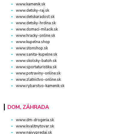
www.kamenik.sk
www.detsky-raj.sk
www.detskaradost.sk
www.detsky-hrdina.sk
www.domaci-milacik.sk
www.hracky-online.sk
www.kupelna.shop
www.stonshop.sk
www.sanita-kupelne.sk
www.skolsky-batoh.sk
www.sportaturistika.sk
www.potraviny-online.sk
www.zlatnictvo-online.sk
www.rybarstvo-kamenik.sk
DOM, ZÁHRADA
www.dm-drogeria.sk
www.kvalitnytovar.sk
www.najvypredaj.sk