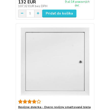
132 EUR
9 až 14 pracovných
dní.
107,32 EUR
bez DPH
Pridať do košíka
Revízne dvierka - Dvere revízny smaltované biela