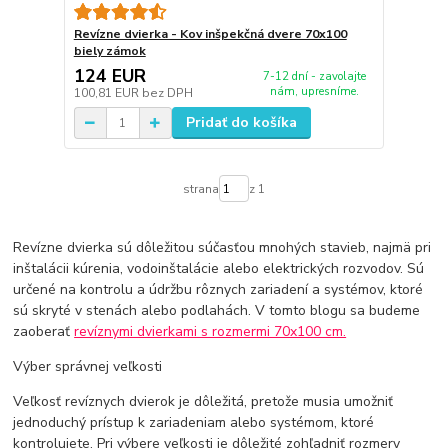
Revízne dvierka - Kov inšpekčná dvere 70x100
biely zámok
124 EUR
7-12 dní - zavolajte
nám, upresníme.
100,81 EUR
bez DPH
Pridať do košíka
strana
z 1
Revízne dvierka sú dôležitou súčasťou mnohých stavieb, najmä pri
inštalácii kúrenia, vodoinštalácie alebo elektrických rozvodov. Sú
určené na kontrolu a údržbu rôznych zariadení a systémov, ktoré
sú skryté v stenách alebo podlahách. V tomto blogu sa budeme
zaoberať
revíznymi dvierkami s rozmermi 70x100 cm.
Výber správnej veľkosti
Veľkosť revíznych dvierok je dôležitá, pretože musia umožniť
jednoduchý prístup k zariadeniam alebo systémom, ktoré
kontrolujete. Pri výbere veľkosti je dôležité zohľadniť rozmery