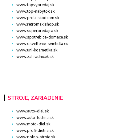
www.topvypredaj.sk
www.top-nabytok.sk
www.proti-skodcom.sk
www.retromaxishop.sk
www.superpredajca.sk
www.spotrebice-domace.sk
www.osvetlenie-svietidla.eu
www.uni-kozmetika.sk
www.zahradnicek.sk
STROJE, ZARIADENIE
www.auto-diel.sk
www.auto-techna.sk
www.moto-diel.sk
www.profi-dielna.sk
www.polno-stroje.sk