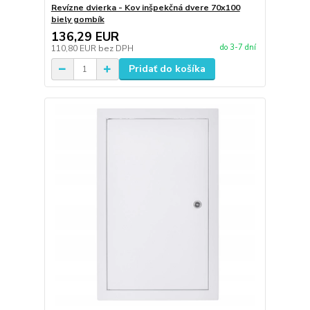
Revízne dvierka - Kov inšpekčná dvere 70x100
biely gombík
136,29 EUR
do 3-7 dní
110,80 EUR
bez DPH
Pridať do košíka