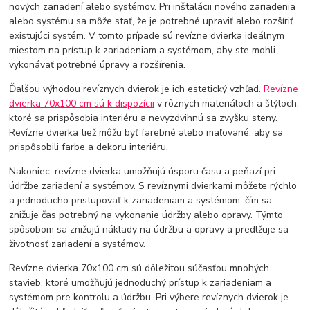
nových zariadení alebo systémov. Pri inštalácii nového zariadenia
alebo systému sa môže stať, že je potrebné upraviť alebo rozšíriť
existujúci systém. V tomto prípade sú revízne dvierka ideálnym
miestom na prístup k zariadeniam a systémom, aby ste mohli
vykonávať potrebné úpravy a rozšírenia.
Ďalšou výhodou revíznych dvierok je ich estetický vzhľad.
Revízne
dvierka 70x100 cm sú k dispozícii
v rôznych materiáloch a štýloch,
ktoré sa prispôsobia interiéru a nevyzdvihnú sa zvyšku steny.
Revízne dvierka tiež môžu byť farebné alebo maľované, aby sa
prispôsobili farbe a dekoru interiéru.
Nakoniec, revízne dvierka umožňujú úsporu času a peňazí pri
údržbe zariadení a systémov. S revíznymi dvierkami môžete rýchlo
a jednoducho pristupovať k zariadeniam a systémom, čím sa
znižuje čas potrebný na vykonanie údržby alebo opravy. Týmto
spôsobom sa znižujú náklady na údržbu a opravy a predlžuje sa
životnosť zariadení a systémov.
Revízne dvierka 70x100 cm sú dôležitou súčasťou mnohých
stavieb, ktoré umožňujú jednoduchý prístup k zariadeniam a
systémom pre kontrolu a údržbu. Pri výbere revíznych dvierok je