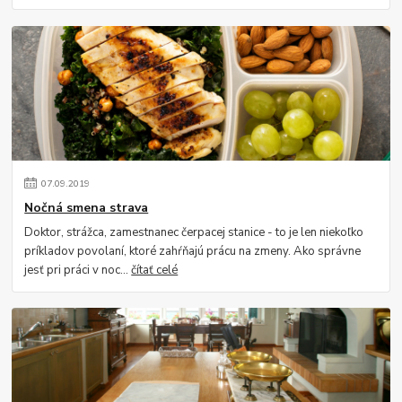
07
.
09
.
2019
Nočná smena strava
Doktor, strážca, zamestnanec čerpacej stanice - to je len niekoľko
príkladov povolaní, ktoré zahŕňajú prácu na zmeny. Ako správne
jesť pri práci v noc...
čítať celé