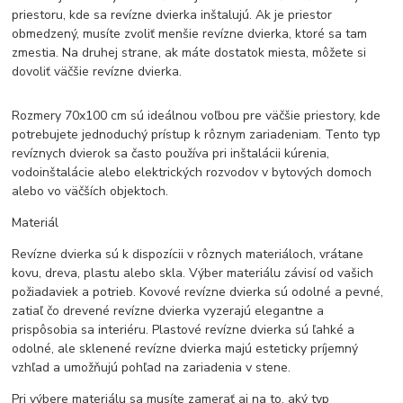
priestoru, kde sa revízne dvierka inštalujú. Ak je priestor
obmedzený, musíte zvoliť menšie revízne dvierka, ktoré sa tam
zmestia. Na druhej strane, ak máte dostatok miesta, môžete si
dovoliť väčšie revízne dvierka.
Rozmery 70x100 cm sú ideálnou voľbou pre väčšie priestory, kde
potrebujete jednoduchý prístup k rôznym zariadeniam. Tento typ
revíznych dvierok sa často používa pri inštalácii kúrenia,
vodoinštalácie alebo elektrických rozvodov v bytových domoch
alebo vo väčších objektoch.
Materiál
Revízne dvierka sú k dispozícii v rôznych materiáloch, vrátane
kovu, dreva, plastu alebo skla. Výber materiálu závisí od vašich
požiadaviek a potrieb. Kovové revízne dvierka sú odolné a pevné,
zatiaľ čo drevené revízne dvierka vyzerajú elegantne a
prispôsobia sa interiéru. Plastové revízne dvierka sú ľahké a
odolné, ale sklenené revízne dvierka majú esteticky príjemný
vzhľad a umožňujú pohľad na zariadenia v stene.
Pri výbere materiálu sa musíte zamerať aj na to, aký typ