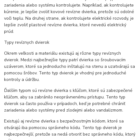
zariadenia alebo systému kontrolujete. Napríklad, ak kontrolujete
kúrenie, je lepšie zvoliť kovové revízne dvierka, pretože sú odolné
voči teplu. Na druhej strane, ak kontrolujete elektrické rozvody, je
lepšie zvoliť plastové revízne dvierka, ktoré nevedú elektrický
prúd.
Typy revíznych dvierok
Okrem veľkosti a materiálu existujú aj rôzne typy revíznych
dvierok. Medzi najbežnejšie typy patrí dvierka so šroubovacím
uzáverom, ktoré sa jednoducho inštalujú na stenu a uzatvárajú sa
pomocou šróbov. Tento typ dvierok je vhodný pre jednoduché
kontroly a údržbu.
Ďalším typom sú revízne dvierka s kľúčom, ktoré sú zabezpečené
kľúčom, aby sa zabránilo neoprávnenému prístupu. Tento typ
dvierok sa často používa v prípadoch, keď je potrebné chrániť
zariadenia alebo systémy pred zlodejmi alebo vandalizmom.
Existujú aj revízne dvierka s bezpečnostným kódom, ktoré sa
otvárajú iba pomocou správneho kódu. Tento typ dvierok je
najbezpečnejší, pretože sa nedá otvoriť bez správneho kódu, ktorý