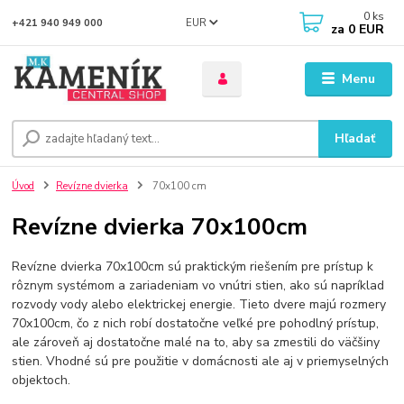
0
ks
EUR
+421 940 949 000
za
0 EUR
Menu
Hľadať
Úvod
Revízne dvierka
70x100 cm
Revízne dvierka 70x100cm
Revízne dvierka 70x100cm sú praktickým riešením pre prístup k
rôznym systémom a zariadeniam vo vnútri stien, ako sú napríklad
rozvody vody alebo elektrickej energie. Tieto dvere majú rozmery
70x100cm, čo z nich robí dostatočne veľké pre pohodlný prístup,
ale zároveň aj dostatočne malé na to, aby sa zmestili do väčšiny
stien. Vhodné sú pre použitie v domácnosti ale aj v priemyselných
objektoch.