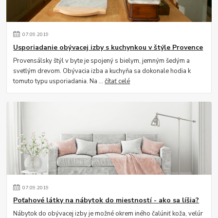
07
.
09
.
2019
Usporiadanie obývacej izby s kuchynkou v štýle Provence
Provensálsky štýl v byte je spojený s bielym, jemným šedým a
svetlým drevom. Obývacia izba a kuchyňa sa dokonale hodia k
tomuto typu usporiadania. Na ...
čítať celé
07
.
09
.
2019
Poťahové látky na nábytok do miestností - ako sa líšia?
Nábytok do obývacej izby je možné okrem iného čalúniť koža, velúr