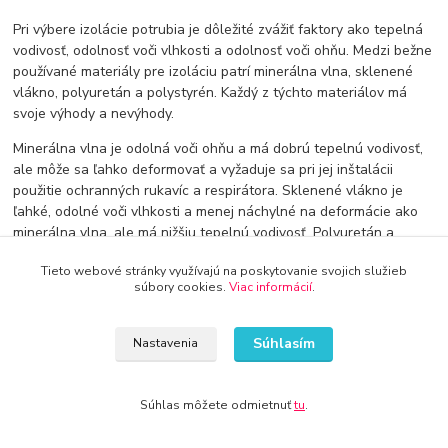
Pri výbere izolácie potrubia je dôležité zvážiť faktory ako tepelná
vodivosť, odolnosť voči vlhkosti a odolnosť voči ohňu. Medzi bežne
používané materiály pre izoláciu patrí minerálna vlna, sklenené
vlákno, polyuretán a polystyrén. Každý z týchto materiálov má
svoje výhody a nevýhody.
Minerálna vlna je odolná voči ohňu a má dobrú tepelnú vodivosť,
ale môže sa ľahko deformovať a vyžaduje sa pri jej inštalácii
použitie ochranných rukavíc a respirátora. Sklenené vlákno je
ľahké, odolné voči vlhkosti a menej náchylné na deformácie ako
minerálna vlna, ale má nižšiu tepelnú vodivosť. Polyuretán a
polystyrén sú ľahké, odolné a majú dobrú tepelnú vodivosť, ale
Tieto webové stránky využívajú na poskytovanie svojich služieb
nie sú tak odolné voči ohňu ako minerálna vlna a sklenené
súbory cookies.
Viac informácií
.
vlákno.
Pri inštalácii izolácie potrubia je dôležité dodržiavať správne
Súhlasím
Nastavenia
postupy a používať primerané materiály pre každú aplikáciu.
Nesprávne inštalovaná izolácia môže viesť k problémom s
kondenzáciou, plesňami a hnilobou a môže mať negatívny vplyv
Súhlas môžete odmietnuť
tu
.
na účinnosť systému vody a kúrenia.