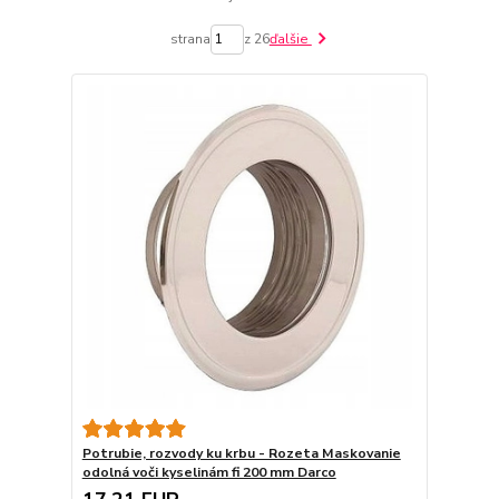
strana
z 26
ďalšie
Potrubie, rozvody ku krbu - Rozeta Maskovanie
odolná voči kyselinám fi 200 mm Darco