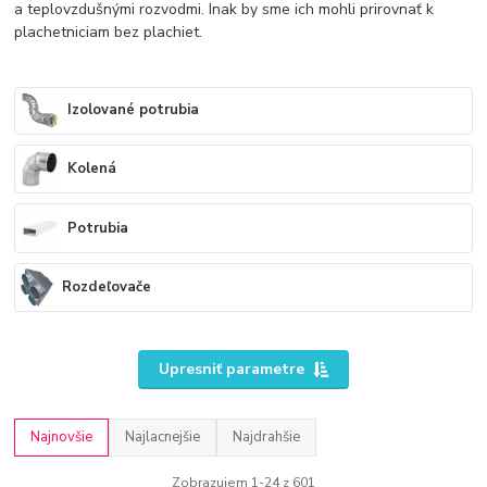
a teplovzdušnými rozvodmi. Inak by sme ich mohli prirovnať k
plachetniciam bez plachiet.
Izolované potrubia
Kolená
Potrubia
Rozdeľovače
Upresniť parametre
Najnovšie
Najlacnejšie
Najdrahšie
Zobrazujem 1-24 z 601