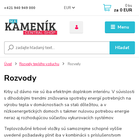
0
ks
EUR
+421 940 949 000
za
0 EUR
Menu
Hľadať
Úvod
Rozvody teplého vzduchu
Rozvody
Rozvody
Krby už dávno nie sú iba efektným doplnkom interiéru. V súvislosti
s dlhodobými trendmi znižovania spotreby energií potrebných na
výrobu tepla v domácnostiach sa stali dôležitou, a v
nízkoenergetických domoch s takmer nulovou potrebou energie
neraz aj rozhodujúcou súčasťou vykurovacích systémov.
Teplovzdušné krbové vložky sú samozrejme schopné vyššie
uvedené požiadavky plniť iba v kombinácii s príslušenstvom