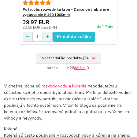
Potrubie, rozvody ku krbu - Darco potrubie pre
vypustenie fi 160 1000mm
39,97 EUR
do 3-7 dní
32,50 EUR
bez DPH
Pridať do košíka
Načítať ďalšie produkty (24)
strana
z 26
ďalšie
V dnešnej dobe sú
rozvody vody a kúrenia
neoddeliteľnou
súčasťou každého domu, bytu alebo firmy. Preto je dôležité vedieť,
aké sú rôzne druhy potrubí, rozvádzačov a izolácií, ktoré sa
používajú v týchto systémoch. V tomto blogu sa pozrieme na
kolená, rozdeľovače, izolované potrubia a potrubia a zvážime ich
výhody a nevýhody.
Kolená
Kolená sú často používané v rozvodoch vody a kúrenia na zmenu