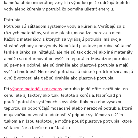
kameňa alebo minerálnej vlny. Ich výhodou je, že udržujú teplotu
vody alebo kúrenia v potrubí, čo pomáha ušetriť energiu.
Potrubia
Potrubia sú základom systémov vody a kúrenia. Vyrábajú sa z
rôznych materiálov, vrátane plastu, mosadze, nerezu a medi.
Každý z materiálov, z ktorých sa vyrábajú potrubia, má svoje
vlastné výhody a nevýhody. Napríklad plastové potrubia sú lacné,
ľahké a ľahko sa inštalujú, ale nie sú tak odolné ako iné materiály
a môžu sa deformovať pri vyšších teplotách. Mosadzné potrubia
sú pevné a odolné, ale sú drahšie ako plastové potrubia a majú
vyššiu hmotnosť. Nerezové potrubia sú odolné proti korózii a majú
dlhú životnosť, ale tiež sú drahšie ako plastové potrubia.
Pri
výbere materiálu rozvodov
potrubia je dôležité zvážiť nie len
cenu, ale aj faktory ako tlak, teplota a korózia. Napríklad pri
použití potrubí v systémoch s vysokým tlakom alebo vysokou
teplotou sa odporúčajú mosadzné alebo nerezové potrubia, ktoré
majú väčšiu pevnosť a odolnosť. V prípade systémov s nižším
tlakom a nižšou teplotou je možné použiť plastové potrubia, ktoré
sú lacnejšie a ľahšie na inštaláciu.