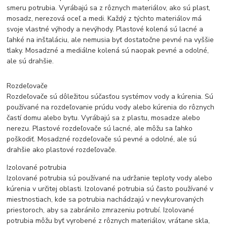
smeru potrubia. Vyrábajú sa z rôznych materiálov, ako sú plast,
mosadz, nerezová oceľ a medi. Každý z týchto materiálov má
svoje vlastné výhody a nevýhody. Plastové kolená sú lacné a
ľahké na inštaláciu, ale nemusia byť dostatočne pevné na vyššie
tlaky. Mosadzné a mediálne kolená sú naopak pevné a odolné,
ale sú drahšie.
Rozdeľovače
Rozdeľovače sú dôležitou súčasťou systémov vody a kúrenia. Sú
používané na rozdeľovanie prúdu vody alebo kúrenia do rôznych
častí domu alebo bytu. Vyrábajú sa z plastu, mosadze alebo
nerezu. Plastové rozdeľovače sú lacné, ale môžu sa ľahko
poškodiť. Mosadzné rozdeľovače sú pevné a odolné, ale sú
drahšie ako plastové rozdeľovače.
Izolované potrubia
Izolované potrubia sú používané na udržanie teploty vody alebo
kúrenia v určitej oblasti. Izolované potrubia sú často používané v
miestnostiach, kde sa potrubia nachádzajú v nevykurovaných
priestoroch, aby sa zabránilo zmrazeniu potrubí. Izolované
potrubia môžu byť vyrobené z rôznych materiálov, vrátane skla,