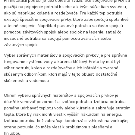
Pri inštalácii potrubí je tiež dôležité zvážiť, aké spojovacie prvky sa
použijú na pripojenie potrubí k sebe a k iným súčastiam systému,
ako sú napríklad kolená a rozdeľovače. Pre každý typ potrubia
existujú špeciálne spojovacie prvky, ktoré zabezpečujú spoľahlivé
a tesné spojenie. Napríklad plastové potrubia sa často spojujú
pomocou závitových spojok alebo spojok na lepenie, zatiaľ čo
mosadzné potrubia sa spojujú pomocou zváracích alebo
závitových spojok.
Výber správnych materiálov a spojovacích prvkov je pre správne
fungovanie systému vody a kúrenia kľúčový. Preto by mal byť
výber potrubí, kolen a rozdeľovačov a ich inštalácia zverené
skúseným odborníkom, ktorí majú v tejto oblasti dostatočné
skúsenosti a vedomosti.
Okrem výberu správnych materiálov a spojovacích prvkov je
dôležité venovať pozornosť aj izolácii potrubia. Izolácia potrubia
pomáha udržiavať teplotu vody alebo kúrenia a zabraňuje stratám
tepla, ktoré by inak mohli viesť k vyšším nákladom na energiu.
Izolácia potrubia tiež zabraňuje kondenzácii vlhkosti na vonkajšej
strane potrubia, čo môže viesť k problémom s plesňami a
hnilobou.