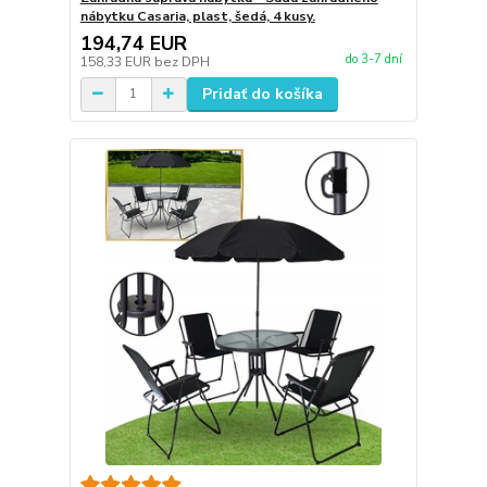
nábytku Casaria, plast, šedá, 4 kusy.
194,74 EUR
do 3-7 dní
158,33 EUR
bez DPH
Pridať do košíka