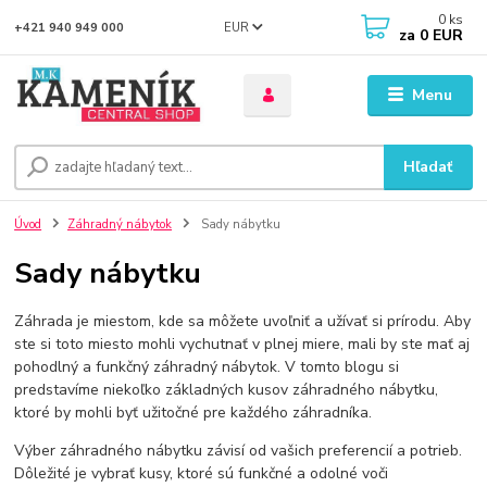
0
ks
EUR
+421 940 949 000
za
0 EUR
Menu
Hľadať
Úvod
Záhradný nábytok
Sady nábytku
Sady nábytku
Záhrada je miestom, kde sa môžete uvoľniť a užívať si prírodu. Aby
ste si toto miesto mohli vychutnať v plnej miere, mali by ste mať aj
pohodlný a funkčný záhradný nábytok. V tomto blogu si
predstavíme niekoľko základných kusov záhradného nábytku,
ktoré by mohli byť užitočné pre každého záhradníka.
Výber záhradného nábytku závisí od vašich preferencií a potrieb.
Dôležité je vybrať kusy, ktoré sú funkčné a odolné voči