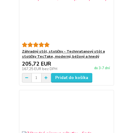
Záhradný stôl, stoličky - Technratanový stôl a
stoličky TecTake, moderný, béžový a hnedý
205,72 EUR
do 3-7 dní
167,25 EUR
bez DPH
Pridať do košíka