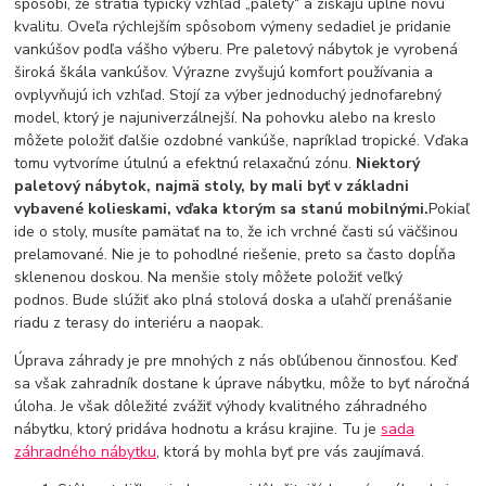
spôsobí, že stratia typický vzhľad „palety“ a získajú úplne novú
kvalitu. Oveľa rýchlejším spôsobom výmeny sedadiel je pridanie
vankúšov podľa vášho výberu. Pre paletový nábytok je vyrobená
široká škála vankúšov. Výrazne zvyšujú komfort používania a
ovplyvňujú ich vzhľad. Stojí za výber jednoduchý jednofarebný
model, ktorý je najuniverzálnejší. Na pohovku alebo na kreslo
môžete položiť ďalšie ozdobné vankúše, napríklad tropické. Vďaka
tomu vytvoríme útulnú a efektnú relaxačnú zónu.
Niektorý
paletový nábytok, najmä stoly, by mali byť v základni
vybavené kolieskami, vďaka ktorým sa stanú mobilnými.
Pokiaľ
ide o stoly, musíte pamätať na to, že ich vrchné časti sú väčšinou
prelamované. Nie je to pohodlné riešenie, preto sa často dopĺňa
sklenenou doskou. Na menšie stoly môžete položiť veľký
podnos. Bude slúžiť ako plná stolová doska a uľahčí prenášanie
riadu z terasy do interiéru a naopak.
Úprava záhrady je pre mnohých z nás obľúbenou činnosťou. Keď
sa však zahradník dostane k úprave nábytku, môže to byť náročná
úloha. Je však dôležité zvážiť výhody kvalitného záhradného
nábytku, ktorý pridáva hodnotu a krásu krajine. Tu je
sada
záhradného nábytku
, ktorá by mohla byť pre vás zaujímavá.