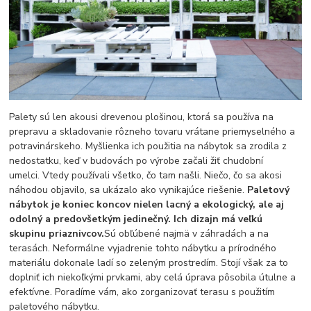
Palety sú len akousi drevenou plošinou, ktorá sa používa na
prepravu a skladovanie rôzneho tovaru vrátane priemyselného a
potravinárskeho. Myšlienka ich použitia na nábytok sa zrodila z
nedostatku, keď v budovách po výrobe začali žiť chudobní
umelci. Vtedy používali všetko, čo tam našli. Niečo, čo sa akosi
náhodou objavilo, sa ukázalo ako vynikajúce riešenie.
Paletový
nábytok je koniec koncov nielen lacný a ekologický, ale aj
odolný a predovšetkým jedinečný. Ich dizajn má veľkú
skupinu priaznivcov.
Sú obľúbené najmä v záhradách a na
terasách. Neformálne vyjadrenie tohto nábytku a prírodného
materiálu dokonale ladí so zeleným prostredím. Stojí však za to
doplniť ich niekoľkými prvkami, aby celá úprava pôsobila útulne a
efektívne. Poradíme vám, ako zorganizovať terasu s použitím
paletového nábytku.