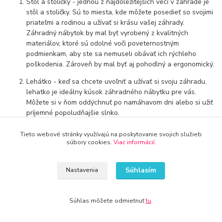
Stôl a stoličky - jednou z najdôležitejších vecí v záhrade je
stôl a stoličky. Sú to miesta, kde môžete posedieť so svojimi
priateľmi a rodinou a užívať si krásu vašej záhrady.
Záhradný nábytok by mal byť vyrobený z kvalitných
materiálov, ktoré sú odolné voči poveternostným
podmienkam, aby ste sa nemuseli obávať ich rýchleho
poškodenia. Zároveň by mal byť aj pohodlný a ergonomický.
Lehátko - keď sa chcete uvoľniť a užívať si svoju záhradu,
lehatko je ideálny kúsok záhradného nábytku pre vás.
Môžete si v ňom oddýchnuť po namáhavom dni alebo si užiť
príjemné popoludňajšie slnko.
Záhradné lavice - ak hľadáte kúsok záhradného nábytku,
Tieto webové stránky využívajú na poskytovanie svojich služieb
ktorý ponúka veľa sedenia pre viacerých hostí, záhradné
súbory cookies.
Viac informácií
.
lavice sú skvelou voľbou. Sú praktické a môžu byť
umiestnené na rôznych miestach v záhrade.
Súhlasím
Nastavenia
Záhradné krúžky - ak chcete vytvoriť pohodlné a intímne
prostredie, záhradné krúžky sú skvelou voľbou. Sú to
zvyčajne okrúhle sedačky s vankúšmi a často majú strechu,
Súhlas môžete odmietnuť
tu
.
ktorá poskytuje ochranu pred slnkom alebo dažďom.