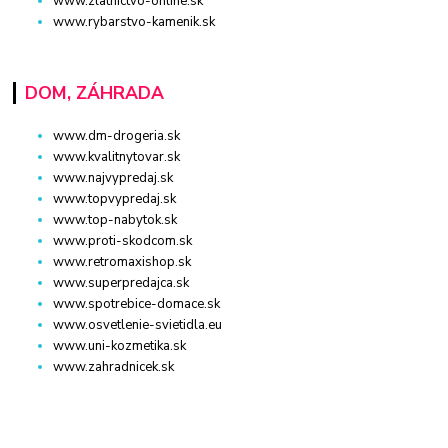
www.zlatnictvo-online.sk
www.rybarstvo-kamenik.sk
DOM, ZÁHRADA
www.dm-drogeria.sk
www.kvalitnytovar.sk
www.najvypredaj.sk
www.topvypredaj.sk
www.top-nabytok.sk
www.proti-skodcom.sk
www.retromaxishop.sk
www.superpredajca.sk
www.spotrebice-domace.sk
www.osvetlenie-svietidla.eu
www.uni-kozmetika.sk
www.zahradnicek.sk