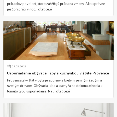
príkladov povolaní, ktoré zahŕňajú prácu na zmeny. Ako správne
jesť pri práci v noc...
čítať celé
07
.
09
.
2019
Usporiadanie obývacej izby s kuchynkou v štýle Provence
Provensálsky štýl v byte je spojený s bielym, jemným šedým a
svetlým drevom. Obývacia izba a kuchyňa sa dokonale hodia k
tomuto typu usporiadania. Na ...
čítať celé