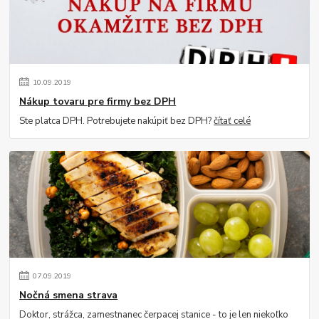
10
.
09
.
2019
Nákup tovaru pre firmy bez DPH
Ste platca DPH. Potrebujete nakúpiť bez DPH?
čítať celé
07
.
09
.
2019
Nočná smena strava
Doktor, strážca, zamestnanec čerpacej stanice - to je len niekoľko