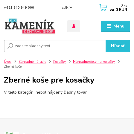
0
ks
EUR
+421 940 949 000
za
0 EUR
Menu
Hľadať
Úvod
Záhradné náradie
Kosačky
Náhradné diely na kosačky
Zberné koše
Zberné koše pre kosačky
V tejto kategórii nebol nájdený žiadny tovar.