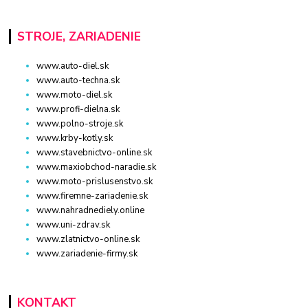
STROJE, ZARIADENIE
www.auto-diel.sk
www.auto-techna.sk
www.moto-diel.sk
www.profi-dielna.sk
www.polno-stroje.sk
www.krby-kotly.sk
www.stavebnictvo-online.sk
www.maxiobchod-naradie.sk
www.moto-prislusenstvo.sk
www.firemne-zariadenie.sk
www.nahradnediely.online
www.uni-zdrav.sk
www.zlatnictvo-online.sk
www.zariadenie-firmy.sk
KONTAKT