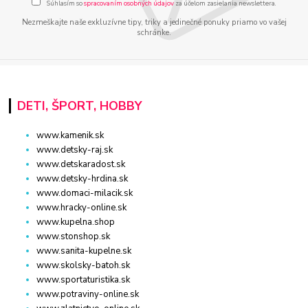
Súhlasím so
spracovaním osobných údajov
za účelom zasielania newslettera.
Nezmeškajte naše exkluzívne tipy, triky a jedinečné ponuky priamo vo vašej
schránke.
DETI, ŠPORT, HOBBY
www.kamenik.sk
www.detsky-raj.sk
www.detskaradost.sk
www.detsky-hrdina.sk
www.domaci-milacik.sk
www.hracky-online.sk
www.kupelna.shop
www.stonshop.sk
www.sanita-kupelne.sk
www.skolsky-batoh.sk
www.sportaturistika.sk
www.potraviny-online.sk