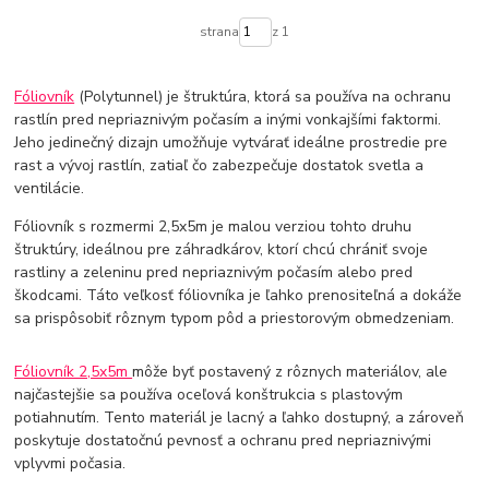
strana
z 1
Fóliovník
(Polytunnel) je štruktúra, ktorá sa používa na ochranu
rastlín pred nepriaznivým počasím a inými vonkajšími faktormi.
Jeho jedinečný dizajn umožňuje vytvárať ideálne prostredie pre
rast a vývoj rastlín, zatiaľ čo zabezpečuje dostatok svetla a
ventilácie.
Fóliovník s rozmermi 2,5x5m je malou verziou tohto druhu
štruktúry, ideálnou pre záhradkárov, ktorí chcú chrániť svoje
rastliny a zeleninu pred nepriaznivým počasím alebo pred
škodcami. Táto veľkosť fóliovníka je ľahko prenositeľná a dokáže
sa prispôsobiť rôznym typom pôd a priestorovým obmedzeniam.
Fóliovník 2,5x5m
môže byť postavený z rôznych materiálov, ale
najčastejšie sa používa oceľová konštrukcia s plastovým
potiahnutím. Tento materiál je lacný a ľahko dostupný, a zároveň
poskytuje dostatočnú pevnosť a ochranu pred nepriaznivými
vplyvmi počasia.