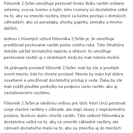
Fóliovník 2,5x5m umožňuje pestovať širokú škálu rastlín vrátane
zeleniny, ovocia, kvetov a bylín. Jeho rozmery sú dostatočne veľké
na to, aby sa zmestili rastliny, ktoré sa bežne pestujú v domácich
záhradách, ako sú paradajky, uhorky, papriky, zemiaky a mnoho
ďalších.
Jednou z hlavných výhod fóliovníka 2,5x5m je, že umožňuje
predlžovať pestovanie rastlín počas celého roka. Táto štruktúra
dokáže udržať dostatočnú teplotu a vlhkosť, čo umožňuje
pestovanie rastlín aj v obdobiach, kedy by inak nebolo možné.
Ak plánujete postaviť fóliovník 2,5x5m, mali by ste si predtým
overiť miesto, kde ho chcete postaviť. Miesto by malo byť dobre
osvetlené a umožňovať dostatočný prístup k vode. Ďalej by ste
mali zvážiť použitie podložky na podporu rastu rastlín, ako aj
zavlažovacieho systému.
Fóliovník 2,5x5m je ideálnou voľbou pre tých, ktorí chcú pestovať
svoje vlastné rastliny v záhrade, ale majú obavy z nepriaznivého
počasia, škodcov alebo chorôb rastlín. Táto veľkosť fóliovníka je
dostatočne veľká na to, aby sa zmestili základné rastliny, ale
zároveň dostatočne malá na to, aby sa zmestila aj do menších