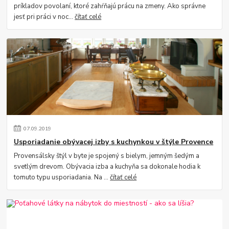
príkladov povolaní, ktoré zahŕňajú prácu na zmeny. Ako správne
jesť pri práci v noc...
čítať celé
07
.
09
.
2019
Usporiadanie obývacej izby s kuchynkou v štýle Provence
Provensálsky štýl v byte je spojený s bielym, jemným šedým a
svetlým drevom. Obývacia izba a kuchyňa sa dokonale hodia k
tomuto typu usporiadania. Na ...
čítať celé