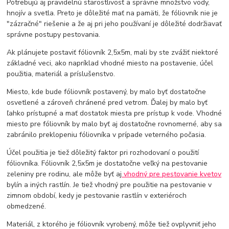
Potrebujú aj pravidelnú starostlivosť a správne množstvo vody,
hnojív a svetla. Preto je dôležité mať na pamäti, že fóliovník nie je
"zázračné" riešenie a že aj pri jeho používaní je dôležité dodržiavať
správne postupy pestovania.
Ak plánujete postaviť fóliovník 2,5x5m, mali by ste zvážiť niektoré
základné veci, ako napríklad vhodné miesto na postavenie, účel
použitia, materiál a príslušenstvo.
Miesto, kde bude fóliovník postavený, by malo byť dostatočne
osvetlené a zároveň chránené pred vetrom. Ďalej by malo byť
ľahko prístupné a mať dostatok miesta pre prístup k vode. Vhodné
miesto pre fóliovník by malo byť aj dostatočne rovnomerné, aby sa
zabránilo preklopeniu fóliovníka v prípade veterného počasia.
Účel použitia je tiež dôležitý faktor pri rozhodovaní o použití
fóliovníka. Fóliovník 2,5x5m je dostatočne veľký na pestovanie
zeleniny pre rodinu, ale môže byť aj
vhodný pre pestovanie kvetov
bylín a iných rastlín. Je tiež vhodný pre použitie na pestovanie v
zimnom období, kedy je pestovanie rastlín v exteriéroch
obmedzené.
Materiál, z ktorého je fóliovník vyrobený, môže tiež ovplyvniť jeho