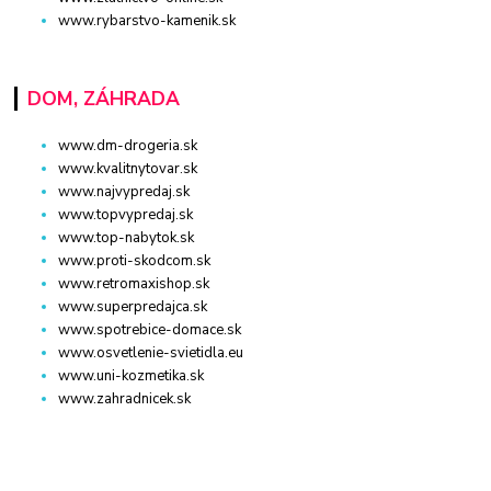
www.rybarstvo-kamenik.sk
DOM, ZÁHRADA
www.dm-drogeria.sk
www.kvalitnytovar.sk
www.najvypredaj.sk
www.topvypredaj.sk
www.top-nabytok.sk
www.proti-skodcom.sk
www.retromaxishop.sk
www.superpredajca.sk
www.spotrebice-domace.sk
www.osvetlenie-svietidla.eu
www.uni-kozmetika.sk
www.zahradnicek.sk