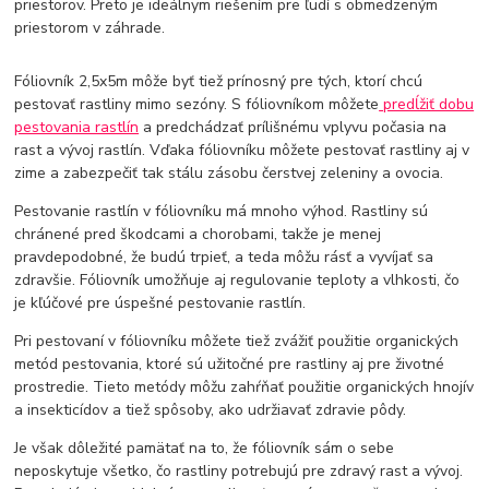
priestorov. Preto je ideálnym riešením pre ľudí s obmedzeným
priestorom v záhrade.
Fóliovník 2,5x5m môže byť tiež prínosný pre tých, ktorí chcú
pestovať rastliny mimo sezóny. S fóliovníkom môžete
predĺžiť dobu
pestovania rastlín
a predchádzať prílišnému vplyvu počasia na
rast a vývoj rastlín. Vďaka fóliovníku môžete pestovať rastliny aj v
zime a zabezpečiť tak stálu zásobu čerstvej zeleniny a ovocia.
Pestovanie rastlín v fóliovníku má mnoho výhod. Rastliny sú
chránené pred škodcami a chorobami, takže je menej
pravdepodobné, že budú trpieť, a teda môžu rásť a vyvíjať sa
zdravšie. Fóliovník umožňuje aj regulovanie teploty a vlhkosti, čo
je kľúčové pre úspešné pestovanie rastlín.
Pri pestovaní v fóliovníku môžete tiež zvážiť použitie organických
metód pestovania, ktoré sú užitočné pre rastliny aj pre životné
prostredie. Tieto metódy môžu zahŕňať použitie organických hnojív
a insekticídov a tiež spôsoby, ako udržiavať zdravie pôdy.
Je však dôležité pamätať na to, že fóliovník sám o sebe
neposkytuje všetko, čo rastliny potrebujú pre zdravý rast a vývoj.