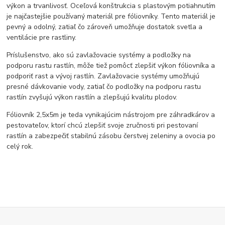
výkon a trvanlivosť. Oceľová konštrukcia s plastovým potiahnutím
je najčastejšie používaný materiál pre fóliovníky. Tento materiál je
pevný a odolný, zatiaľ čo zároveň umožňuje dostatok svetla a
ventilácie pre rastliny.
Príslušenstvo, ako sú zavlažovacie systémy a podložky na
podporu rastu rastlín, môže tiež pomôcť zlepšiť výkon fóliovníka a
podporiť rast a vývoj rastlín. Zavlažovacie systémy umožňujú
presné dávkovanie vody, zatiaľ čo podložky na podporu rastu
rastlín zvyšujú výkon rastlín a zlepšujú kvalitu plodov.
Fóliovník 2,5x5m je teda vynikajúcim nástrojom pre záhradkárov a
pestovateľov, ktorí chcú zlepšiť svoje zručnosti pri pestovaní
rastlín a zabezpečiť stabilnú zásobu čerstvej zeleniny a ovocia po
celý rok.