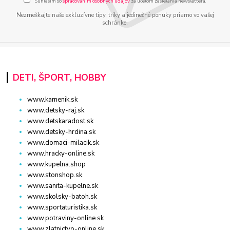
Súhlasím so
spracovaním osobných údajov
za účelom zasielania newslettera.
Nezmeškajte naše exkluzívne tipy, triky a jedinečné ponuky priamo vo vašej
schránke.
DETI, ŠPORT, HOBBY
www.kamenik.sk
www.detsky-raj.sk
www.detskaradost.sk
www.detsky-hrdina.sk
www.domaci-milacik.sk
www.hracky-online.sk
www.kupelna.shop
www.stonshop.sk
www.sanita-kupelne.sk
www.skolsky-batoh.sk
www.sportaturistika.sk
www.potraviny-online.sk
www.zlatnictvo-online.sk