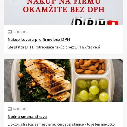
10
.
09
.
2019
Nákup tovaru pre firmy bez DPH
Ste platca DPH. Potrebujete nakúpiť bez DPH?
čítať celé
07
.
09
.
2019
Nočná smena strava
Doktor, strážca, zamestnanec čerpacej stanice - to je len niekoľko