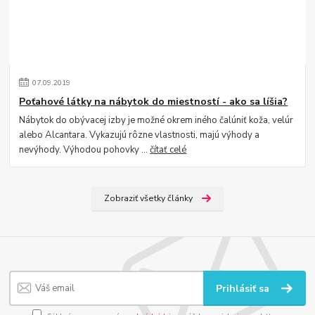
07
.
09
.
2019
Poťahové látky na nábytok do miestností - ako sa líšia?
Nábytok do obývacej izby je možné okrem iného čalúniť koža, velúr
alebo Alcantara. Vykazujú rôzne vlastnosti, majú výhody a
nevýhody. Výhodou pohovky ...
čítať celé
Zobraziť všetky články
Prihlásiť sa