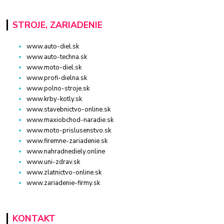
STROJE, ZARIADENIE
www.auto-diel.sk
www.auto-techna.sk
www.moto-diel.sk
www.profi-dielna.sk
www.polno-stroje.sk
www.krby-kotly.sk
www.stavebnictvo-online.sk
www.maxiobchod-naradie.sk
www.moto-prislusenstvo.sk
www.firemne-zariadenie.sk
www.nahradnediely.online
www.uni-zdrav.sk
www.zlatnictvo-online.sk
www.zariadenie-firmy.sk
KONTAKT