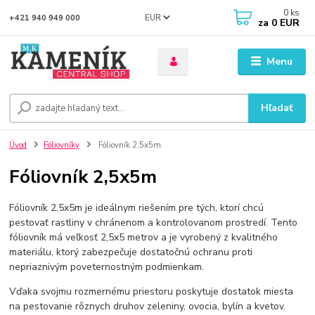
0
ks
EUR
+421 940 949 000
za
0 EUR
Menu
Hľadať
Úvod
Fóliovníky
Fóliovník 2,5x5m
Fóliovník 2,5x5m
Fóliovník 2,5x5m je ideálnym riešením pre tých, ktorí chcú
pestovať rastliny v chránenom a kontrolovanom prostredí. Tento
fóliovník má veľkosť 2,5x5 metrov a je vyrobený z kvalitného
materiálu, ktorý zabezpečuje dostatočnú ochranu proti
nepriaznivým poveternostným podmienkam.
Vďaka svojmu rozmernému priestoru poskytuje dostatok miesta
na pestovanie rôznych druhov zeleniny, ovocia, bylín a kvetov.