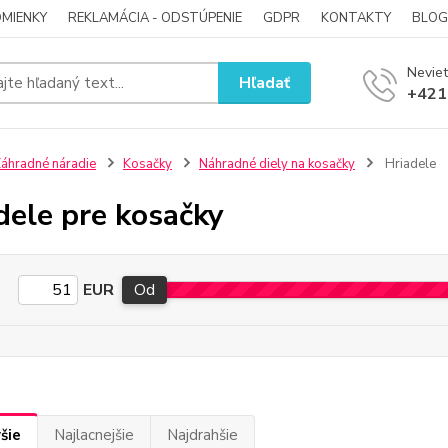
MIENKY
REKLAMÁCIA - ODSTÚPENIE
GDPR
KONTAKTY
BLOG
Neviet
Hľadať
+421
áhradné náradie
Kosačky
Náhradné diely na kosačky
Hriadele
dele pre kosačky
EUR
Od
šie
Najlacnejšie
Najdrahšie