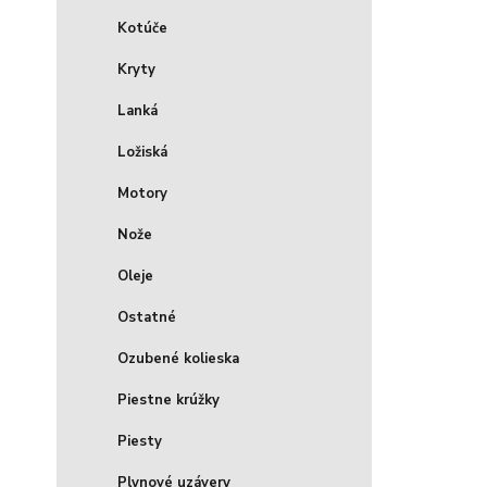
Kotúče
Kryty
Lanká
Ložiská
Motory
Nože
Oleje
Ostatné
Ozubené kolieska
Piestne krúžky
Piesty
Plynové uzávery