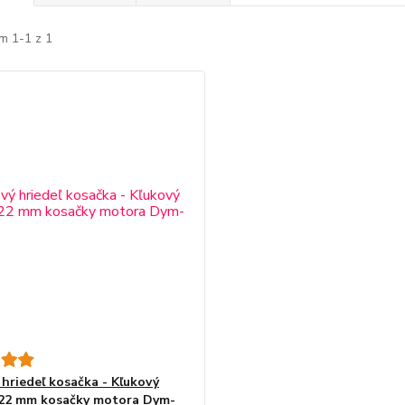
m 1-1 z 1
 hriedeľ kosačka - Kľukový
 22 mm kosačky motora Dym-