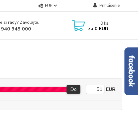
Prihlásenie
EUR
e si rady? Zavolajte.
0
ks
za
0 EUR
 940 949 000
Do
EUR