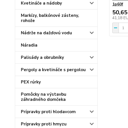
Kvetináče a nádoby
1p60f
50,65
Markízy, balkónové zásteny,
41,18 E
rohože
Nádrže na dažďovú vodu
Náradia
Palisády a obrubníky
Pergoly a kvetináče s pergolou
PEX rúrky
Pomôcky na výstavbu
záhradného domčeka
Prípravky proti hlodavcom
Prípravky proti hmyzu