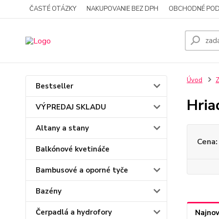
ČASTÉ OTÁZKY
NAKUPOVANIE BEZ DPH
OBCHODNÉ POD
Úvod
Z
Bestseller
Hria
VÝPREDAJ SKLADU
Altany a stany
Cena:
Balkónové kvetináče
Bambusové a oporné tyče
Bazény
Čerpadlá a hydrofory
Najnov