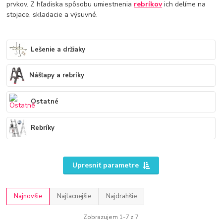
prvkov. Z hľadiska spôsobu umiestnenia
rebríkov
ich delíme na
stojace, skladacie a výsuvné.
Lešenie a držiaky
Nášľapy a rebríky
Ostatné
Rebríky
Upresniť parametre
Najnovšie
Najlacnejšie
Najdrahšie
Zobrazujem 1-7 z 7