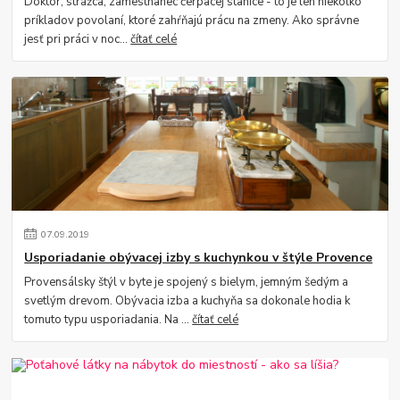
Doktor, strážca, zamestnanec čerpacej stanice - to je len niekoľko
príkladov povolaní, ktoré zahŕňajú prácu na zmeny. Ako správne
jesť pri práci v noc...
čítať celé
07
.
09
.
2019
Usporiadanie obývacej izby s kuchynkou v štýle Provence
Provensálsky štýl v byte je spojený s bielym, jemným šedým a
svetlým drevom. Obývacia izba a kuchyňa sa dokonale hodia k
tomuto typu usporiadania. Na ...
čítať celé