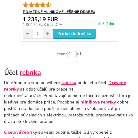
POJAZDNÉ HLINÍKOVÉ LEŠENIE DRABEX
1 235,19 EUR
do 3-7 dní
1 004,22 EUR
bez DPH
Pridať do košíka
strana
z 1
Účel
rebríka
Dôležitou otázkou pri výbere
rebríka
bude jeho účel.
Drevené
rebríky
sa odporúčajú pre práce na
elektroinštaláciách. Predstavujú pomerne lacnú možnosť, ktorá je
ideálna pre domáce práce. Podobne aj
hliníkové rebríky
dobre
poslúžia na domáce použitie, nemali by sa však používať pri
prácach súvisiacich s elektrinou, pretože môžu predstavovať riziko
úrazu elektrickým prúdom.
Oceľové rebríky
sú veľmi odolné, ťažké. Sú vyrobené z