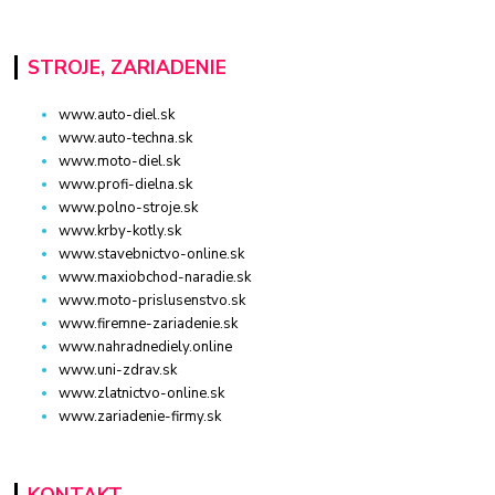
STROJE, ZARIADENIE
www.auto-diel.sk
www.auto-techna.sk
www.moto-diel.sk
www.profi-dielna.sk
www.polno-stroje.sk
www.krby-kotly.sk
www.stavebnictvo-online.sk
www.maxiobchod-naradie.sk
www.moto-prislusenstvo.sk
www.firemne-zariadenie.sk
www.nahradnediely.online
www.uni-zdrav.sk
www.zlatnictvo-online.sk
www.zariadenie-firmy.sk
KONTAKT