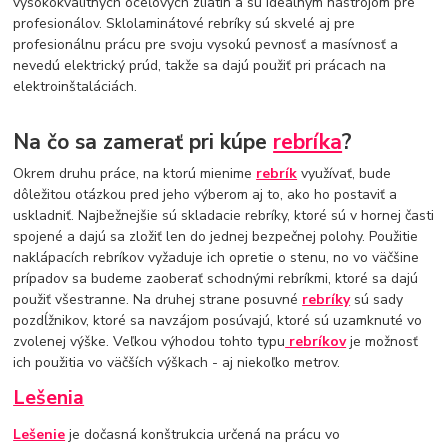
vysokokvalitných oceľových zliatin a sú ideálnym nástrojom pre
profesionálov. Sklolaminátové rebríky sú skvelé aj pre
profesionálnu prácu pre svoju vysokú pevnosť a masívnosť a
nevedú elektrický prúd, takže sa dajú použiť pri prácach na
elektroinštaláciách.
Na čo sa zamerať pri kúpe
rebríka
?
Okrem druhu práce, na ktorú mienime
rebrík
využívať, bude
dôležitou otázkou pred jeho výberom aj to, ako ho postaviť a
uskladniť. Najbežnejšie sú skladacie rebríky, ktoré sú v hornej časti
spojené a dajú sa zložiť len do jednej bezpečnej polohy. Použitie
naklápacích rebríkov vyžaduje ich opretie o stenu, no vo väčšine
prípadov sa budeme zaoberať schodnými rebríkmi, ktoré sa dajú
použiť všestranne. Na druhej strane posuvné
rebríky
sú sady
pozdĺžnikov, ktoré sa navzájom posúvajú, ktoré sú uzamknuté vo
zvolenej výške. Veľkou výhodou tohto typu
rebríkov
je možnosť
ich použitia vo väčších výškach - aj niekoľko metrov.
Lešenia
Lešenie
je dočasná konštrukcia určená na prácu vo