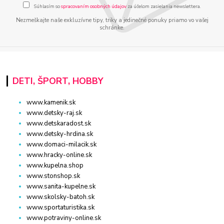
Súhlasím so
spracovaním osobných údajov
za účelom zasielania newslettera.
Nezmeškajte naše exkluzívne tipy, triky a jedinečné ponuky priamo vo vašej
schránke.
DETI, ŠPORT, HOBBY
www.kamenik.sk
www.detsky-raj.sk
www.detskaradost.sk
www.detsky-hrdina.sk
www.domaci-milacik.sk
www.hracky-online.sk
www.kupelna.shop
www.stonshop.sk
www.sanita-kupelne.sk
www.skolsky-batoh.sk
www.sportaturistika.sk
www.potraviny-online.sk