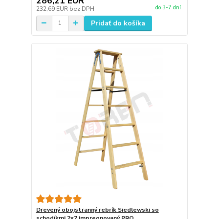
286,21 EUR
do 3-7 dní
232,69 EUR
bez DPH
Pridať do košíka
Drevený obojstranný rebrík Siedlewski so
schodíkmi 2x7 impregnovaný PRO