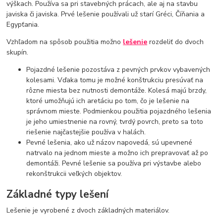
výškach. Používa sa pri stavebných prácach, ale aj na stavbu
javiska či javiska. Prvé lešenie používali už starí Gréci, Číňania a
Egypťania.
Vzhľadom na spôsob použitia možno
lešenie
rozdeliť do dvoch
skupín.
Pojazdné lešenie pozostáva z pevných prvkov vybavených
kolesami. Vďaka tomu je možné konštrukciu presúvať na
rôzne miesta bez nutnosti demontáže. Kolesá majú brzdy,
ktoré umožňujú ich aretáciu po tom, čo je lešenie na
správnom mieste. Podmienkou použitia pojazdného lešenia
je jeho umiestnenie na rovný, tvrdý povrch, preto sa toto
riešenie najčastejšie používa v halách.
Pevné lešenia, ako už názov napovedá, sú upevnené
natrvalo na jednom mieste a možno ich prepravovať až po
demontáži. Pevné lešenie sa používa pri výstavbe alebo
rekonštrukcii veľkých objektov.
Základné typy lešení
Lešenie je vyrobené z dvoch základných materiálov.