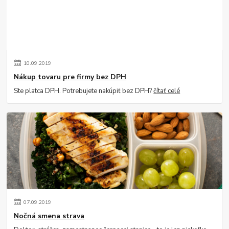
10
.
09
.
2019
Nákup tovaru pre firmy bez DPH
Ste platca DPH. Potrebujete nakúpiť bez DPH?
čítať celé
07
.
09
.
2019
Nočná smena strava