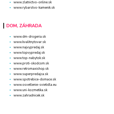
www.zlatnictvo-online.sk
www.rybarstvo-kamenik.sk
DOM, ZÁHRADA
www.dm-drogeria.sk
www.kvalitnytovar.sk
www.najvypredaj.sk
www.topvypredaj.sk
www.top-nabytok.sk
www.proti-skodcom.sk
www.retromaxishop.sk
www.superpredajca.sk
www.spotrebice-domace.sk
www.osvetlenie-svietidla.eu
www.uni-kozmetika.sk
www.zahradnicek.sk