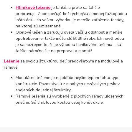
Hliníkové lešenie
je ľahké, a preto sa ľahšie
prepravuje. Zabezpečujú tiež rýchlejšiu a menej ťažkopádnu
inštaláciu. Ich veľkou výhodou je menšie zaťaženie fasády,
na ktorej sú umiestnené.
Oceľové lešenia zaručujú oveľa väčšiu odolnosť a menšie
opotrebovanie, takže môžu slúžiť dlhé roky. Ich nevýhodou
je samozrejme to, čo je výhodou hliníkového lešenia – sú
ťažšie, náročnejšie na prepravu a montáž.
Lešenie
sa svojou štruktúrou delí predovšetkým na modulové a
rámové.
Modulárne lešenie je najobľúbenejším typom tohto typu
konštrukcie. Pozostávajú z mnohých nezávislých prvkov
spojených do jednej štruktúry.
Rámové lešenia sú vyrobené z plochých rámov uložených
priečne. Sú chrbtovou kosťou celej konštrukcie.