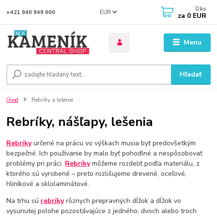
0
ks
EUR
+421 940 949 000
za
0 EUR
Menu
Hľadať
Úvod
Rebríky a lešenie
Rebríky, nášľapy, lešenia
Rebríky
určené na prácu vo výškach musia byť predovšetkým
bezpečné. Ich používanie by malo byť pohodlné a nespôsobovať
problémy pri práci.
Rebríky
môžeme rozdeliť podľa materiálu, z
ktorého sú vyrobené – preto rozlišujeme drevené, oceľové,
hliníkové a sklolaminátové.
Na trhu sú
rebríky
rôznych prepravných dĺžok a dĺžok vo
vysunutej polohe pozostávajúce z jedného, ​​dvoch alebo troch