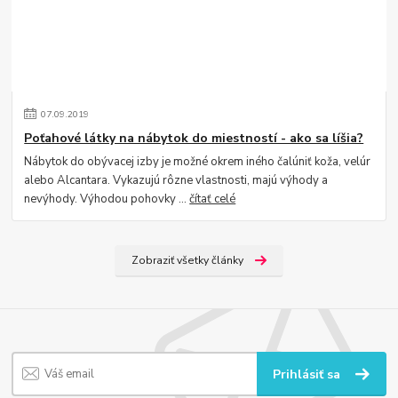
07
.
09
.
2019
Poťahové látky na nábytok do miestností - ako sa líšia?
Nábytok do obývacej izby je možné okrem iného čalúniť koža, velúr
alebo Alcantara. Vykazujú rôzne vlastnosti, majú výhody a
nevýhody. Výhodou pohovky ...
čítať celé
Zobraziť všetky články
Prihlásiť sa