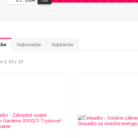
EUR
Od
šie
Najlacnejšie
Najdrahšie
m 1-19 z 19