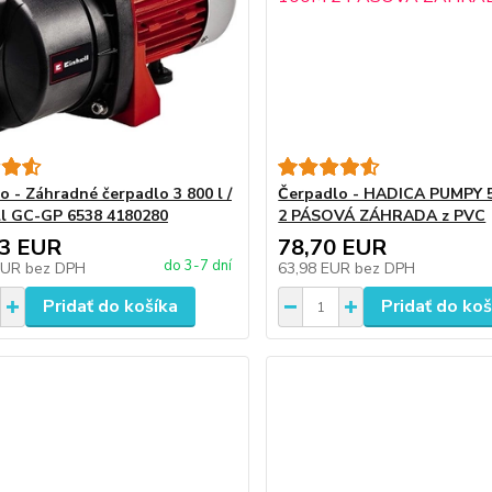
o - Záhradné čerpadlo 3 800 l /
Čerpadlo - HADICA PUMPY 5/
ll GC-GP 6538 4180280
2 PÁSOVÁ ZÁHRADA z PVC
83 EUR
78,70 EUR
do 3-7 dní
EUR
bez DPH
63,98 EUR
bez DPH
Pridať do košíka
Pridať do koš