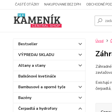
ČASTÉ OTÁZKY
NAKUPOVANIE BEZ DPH
OBCHODNÉ POD
Úvod
Č
Bestseller
Záhr
VÝPREDAJ SKLADU
Altany a stany
Záhradné 
zavlažova
Balkónové kvetináče
Existujú 
Bambusové a oporné tyče
čerpadlá,
Bazény
Čerpadlá a hydrofory