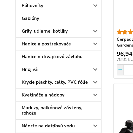
Fóliovníky
Gabióny
Grily, udiarne, kotlíky
Čerpadl
Hadice a postrekovače
Gardena
96,94
Hadice na kvapkovú závlahu
78,81 E
Hnojivá
Krycie plachty, celty, PVC fólie
Kvetináče a nádoby
Markízy, balkónové zásteny,
rohože
Nádrže na dažďovú vodu