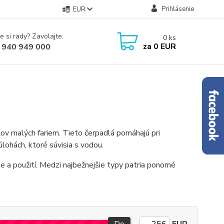
Prihlásenie
EUR
e si rady? Zavolajte.
0
ks
za
0 EUR
 940 949 000
ľov malých fariem. Tieto čerpadlá pomáhajú pri
úlohách, ktoré súvisia s vodou.
ne a použití. Medzi najbežnejšie typy patria ponorné