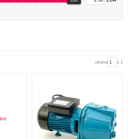
Do
EUR
strana
z 1