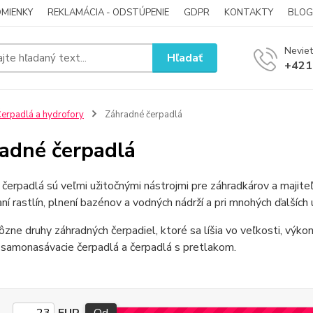
MIENKY
REKLAMÁCIA - ODSTÚPENIE
GDPR
KONTAKTY
BLOG
Neviet
Hľadať
+421
erpadlá a hydrofory
Záhradné čerpadlá
adné čerpadlá
čerpadlá sú veľmi užitočnými nástrojmi pre záhradkárov a majite
ní rastlín, plnení bazénov a vodných nádrží a pri mnohých ďalších 
rôzne druhy záhradných čerpadiel, ktoré sa líšia vo veľkosti, výko
 samonasávacie čerpadlá a čerpadlá s pretlakom.