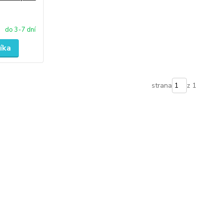
do 3-7 dní
íka
strana
z 1