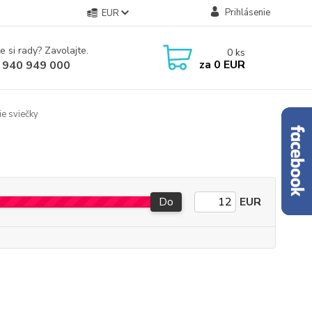
Prihlásenie
EUR
e si rady? Zavolajte.
0
ks
za
0 EUR
 940 949 000
e sviečky
Do
EUR