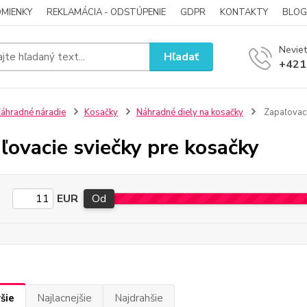
MIENKY
REKLAMÁCIA - ODSTÚPENIE
GDPR
KONTAKTY
BLOG
Neviet
Hľadať
+421
áhradné náradie
Kosačky
Náhradné diely na kosačky
Zapaľovaci
ľovacie sviečky pre kosačky
EUR
Od
šie
Najlacnejšie
Najdrahšie