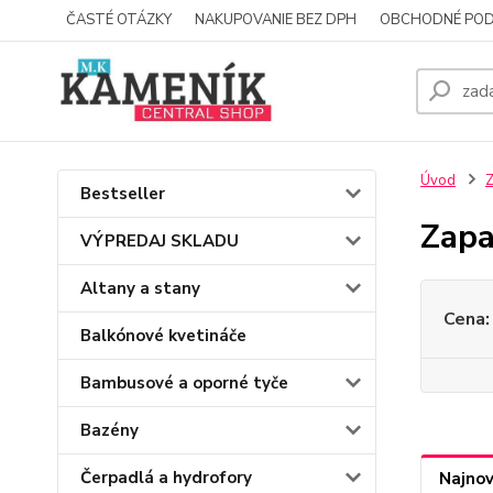
ČASTÉ OTÁZKY
NAKUPOVANIE BEZ DPH
OBCHODNÉ POD
Úvod
Z
Bestseller
Zapa
VÝPREDAJ SKLADU
Altany a stany
Cena:
Balkónové kvetináče
Bambusové a oporné tyče
Bazény
Čerpadlá a hydrofory
Najnov