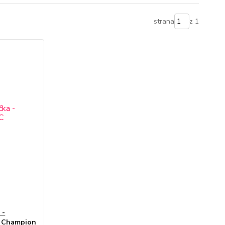
strana
z 1
 -
C Champion