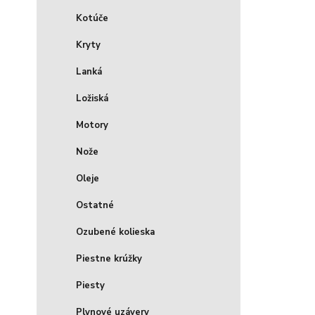
Kotúče
Kryty
Lanká
Ložiská
Motory
Nože
Oleje
Ostatné
Ozubené kolieska
Piestne krúžky
Piesty
Plynové uzávery