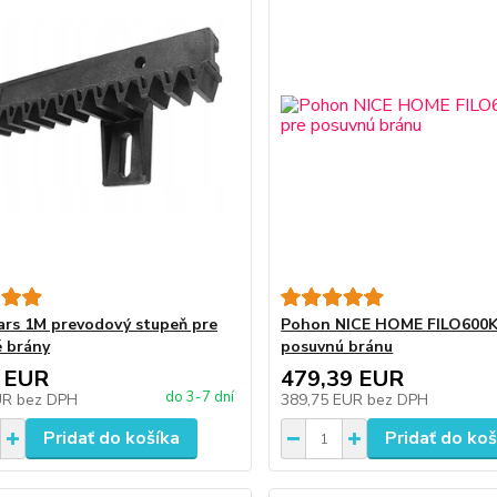
rs 1M prevodový stupeň pre
Pohon NICE HOME FILO600K
 brány
posuvnú bránu
 EUR
479,39 EUR
do 3-7 dní
UR
bez DPH
389,75 EUR
bez DPH
Pridať do košíka
Pridať do koš