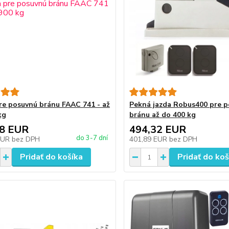
re posuvnú bránu FAAC 741 - až
Pekná jazda Robus400 pre 
kg
bránu až do 400 kg
88 EUR
494,32 EUR
do 3-7 dní
EUR
bez DPH
401,89 EUR
bez DPH
Pridať do košíka
Pridať do koš