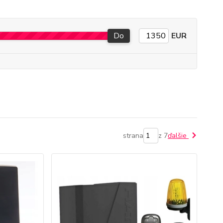
Do
EUR
strana
z 7
ďalšie