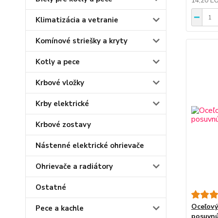
14,20 E
Klimatizácia a vetranie
Komínové striešky a kryty
Kotly a pece
Krbové vložky
Krby elektrické
Krbové zostavy
Nástenné elektrické ohrievače
Ohrievače a radiátory
Ostatné
Oceľový
Pece a kachle
posuvnú