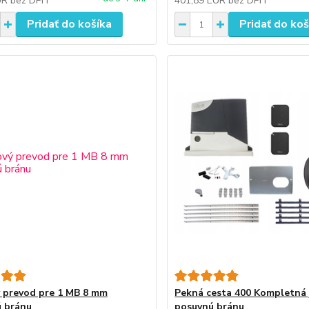
UR
bez DPH
401,89 EUR
bez DPH
Pridať do košíka
Pridať do koš
 prevod pre 1 MB 8 mm
Pekná cesta 400 Kompletná 
 bránu
posuvnú bránu