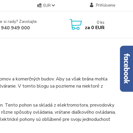
Prihlásenie
EUR
e si rady? Zavolajte.
0
ks
za
0 EUR
 940 949 000
domov a komerčných budov. Aby sa však brána mohla
zatváranie. V tomto blogu sa pozrieme na niektoré z
hon. Tento pohon sa skladá z elektromotora, prevodovky
 rôzne spôsoby ovládania, vrátane diaľkového ovládania,
Elektrické pohony sú obľúbené pre svoju jednoduchosť