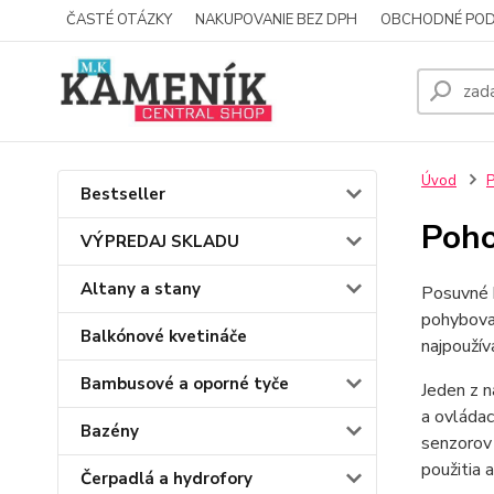
ČASTÉ OTÁZKY
NAKUPOVANIE BEZ DPH
OBCHODNÉ POD
Úvod
P
Bestseller
Poho
VÝPREDAJ SKLADU
Altany a stany
Posuvné 
pohybovať
Balkónové kvetináče
najpoužív
Bambusové a oporné tyče
Jeden z n
a ovládac
Bazény
senzorov 
použitia 
Čerpadlá a hydrofory