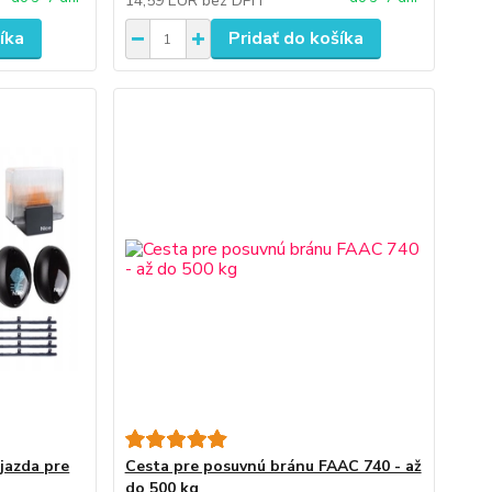
14,59 EUR
bez DPH
íka
Pridať do košíka
jazda pre
Cesta pre posuvnú bránu FAAC 740 - až
do 500 kg