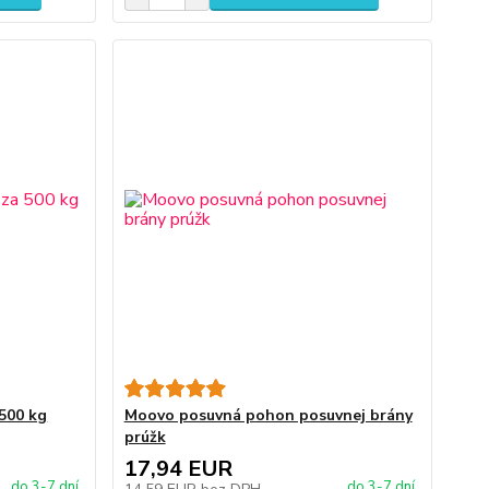
 500 kg
Moovo posuvná pohon posuvnej brány
prúžk
17,94 EUR
do 3-7 dní
do 3-7 dní