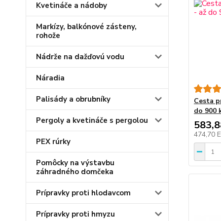
Kvetináče a nádoby
Markízy, balkónové zásteny,
rohože
Nádrže na dažďovú vodu
Náradia
Palisády a obrubníky
Cesta p
do 900 
Pergoly a kvetináče s pergolou
583,
474,70 
PEX rúrky
Pomôcky na výstavbu
záhradného domčeka
Prípravky proti hlodavcom
Prípravky proti hmyzu