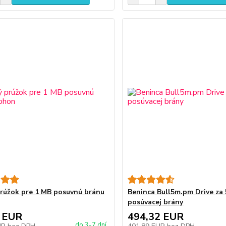
rúžok pre 1 MB posuvnú bránu
Beninca Bull5m.pm Drive za
posúvacej brány
 EUR
494,32 EUR
do 3-7 dní