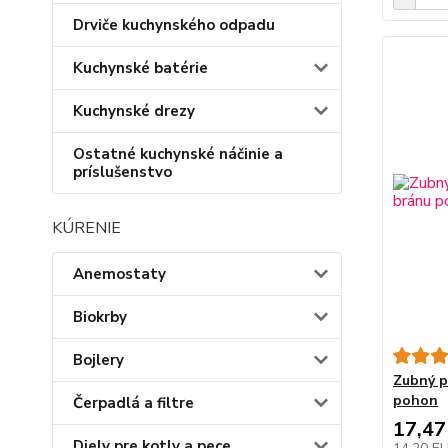
Drviče kuchynského odpadu
Kuchynské batérie
Kuchynské drezy
Ostatné kuchynské náčinie a
príslušenstvo
KÚRENIE
Anemostaty
Biokrby
Bojlery
Zubný p
pohon
Čerpadlá a filtre
17,47
Diely pre kotly a pece