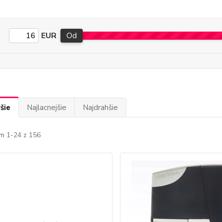
EUR
Od
šie
Najlacnejšie
Najdrahšie
m 1-24 z 156