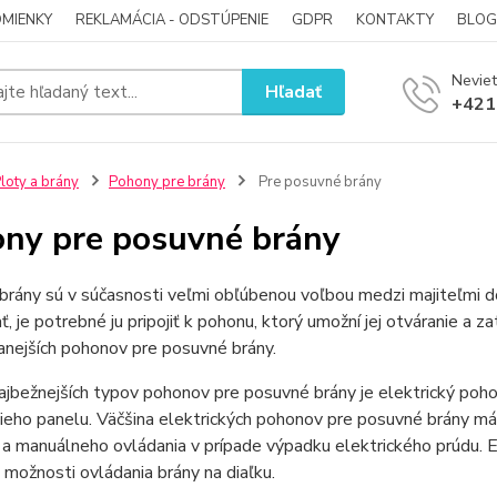
MIENKY
REKLAMÁCIA - ODSTÚPENIE
GDPR
KONTAKTY
BLOG
Neviet
Hľadať
+421
loty a brány
Pohony pre brány
Pre posuvné brány
ny pre posuvné brány
brány sú v súčasnosti veľmi obľúbenou voľbou medzi majiteľmi 
, je potrebné ju pripojiť k pohonu, ktorý umožní jej otváranie a 
anejších pohonov pre posuvné brány.
ajbežnejších typov pohonov pre posuvné brány je elektrický po
ieho panelu. Väčšina elektrických pohonov pre posuvné brány má
a manuálneho ovládania v prípade výpadku elektrického prúdu. 
a možnosti ovládania brány na diaľku.