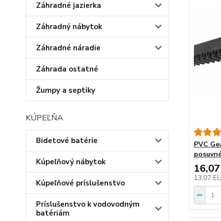
Záhradné jazierka
Záhradný nábytok
Záhradné náradie
Záhrada ostatné
Žumpy a septiky
KÚPEĽŇA
Bidetové batérie
PVC Gea
posuvné
Kúpeľňový nábytok
16,07
13,07 E
Kúpeľňové príslušenstvo
Príslušenstvo k vodovodným
batériám