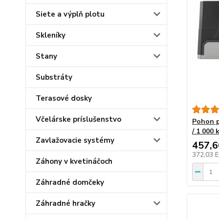
Siete a výplň plotu
Skleníky
Stany
Substráty
Terasové dosky
Včelárske príslušenstvo
Pohon p
/ 1 000 
Zavlažovacie systémy
457,
372,03 
Záhony v kvetináčoch
Záhradné domčeky
Záhradné hračky