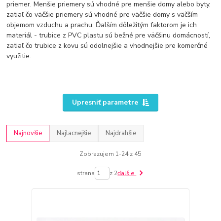
priemer. Menšie priemery sú vhodné pre menšie domy alebo byty,
zatiaľ čo väčšie priemery sú vhodné pre väčšie domy s väčším
objemom vzduchu a prachu. Ďalším dôležitým faktorom je ich
materiál - trubice z PVC plastu sú bežné pre väčšinu domácností,
zatiaľ čo trubice z kovu sú odolnejšie a vhodnejšie pre komerčné
využitie.
Upresniť parametre
Najnovšie
Najlacnejšie
Najdrahšie
Zobrazujem 1-24 z 45
strana
z 2
ďalšie