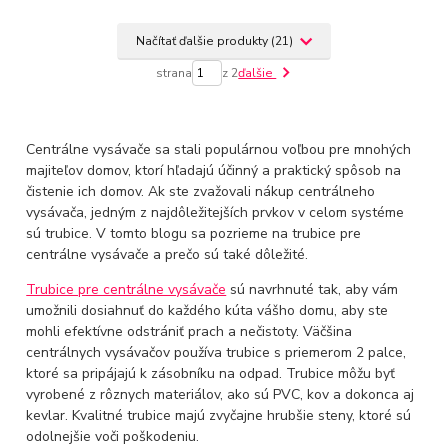
Načítať ďalšie produkty (21)
strana
z 2
ďalšie
Centrálne vysávače sa stali populárnou voľbou pre mnohých
majiteľov domov, ktorí hľadajú účinný a praktický spôsob na
čistenie ich domov. Ak ste zvažovali nákup centrálneho
vysávača, jedným z najdôležitejších prvkov v celom systéme
sú trubice. V tomto blogu sa pozrieme na trubice pre
centrálne vysávače a prečo sú také dôležité.
Trubice pre centrálne vysávače
sú navrhnuté tak, aby vám
umožnili dosiahnuť do každého kúta vášho domu, aby ste
mohli efektívne odstrániť prach a nečistoty. Väčšina
centrálnych vysávačov používa trubice s priemerom 2 palce,
ktoré sa pripájajú k zásobníku na odpad. Trubice môžu byť
vyrobené z rôznych materiálov, ako sú PVC, kov a dokonca aj
kevlar. Kvalitné trubice majú zvyčajne hrubšie steny, ktoré sú
odolnejšie voči poškodeniu.