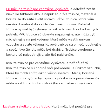
Pri nákupe trubíc pre centrálne vysávače
je dôležité zvážiť
niekoľko faktorov, ako je napríklad dĺžka trubice, materiál a
kvalita. Je dôležité zvoliť správnu dĺžku trubice, ktorá vám
umožní dosiahnuť do každej časti vášho domu. Materiál
trubice by mal byť vybraný na základe vašich individuálnych
potrieb. PVC trubice sú obvykle najlacnejšie, ale môžu byť
náchylnejšie na poškodenie, ktoré môže viesť k únikom
vzduchu a strate výkonu. Kovové trubice sú o niečo odolnejšie
a spoľahlivejšie, ale môžu byť drahšie. Trubice vyrobené z
kevlaru sú najodolnejšie, ale tiež najdrahšie.
Kvalita trubice pre centrálne vysávače je tiež dôležitá.
Kvalitné trubice sú odolné voči poškodeniu a únikom vzduchu,
ktoré by mohli znížiť výkon vášho systému. Menej kvalitné
trubice môžu byť náchylnejšie na praskanie a poškodenie, čo
môže viesť k zlej funkčnosti vášho centrálneho vysávača.
Existuje niekoľko druhov trubíc,
ktoré môžu byť použité pre