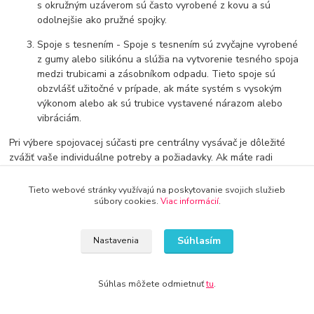
s okružným uzáverom sú často vyrobené z kovu a sú
odolnejšie ako pružné spojky.
Spoje s tesnením - Spoje s tesnením sú zvyčajne vyrobené
z gumy alebo silikónu a slúžia na vytvorenie tesného spoja
medzi trubicami a zásobníkom odpadu. Tieto spoje sú
obzvlášť užitočné v prípade, ak máte systém s vysokým
výkonom alebo ak sú trubice vystavené nárazom alebo
vibráciám.
Pri výbere spojovacej súčasti pre centrálny vysávač je dôležité
zvážiť vaše individuálne potreby a požiadavky. Ak máte radi
jednoduché a lacné riešenia, môžete sa rozhodnúť pre pružné
spojky. Ak však hľadáte spoje s vyššou odolnosťou a
Tieto webové stránky využívajú na poskytovanie svojich služieb
spoľahlivosťou, môžete sa rozhodnúť pre spoje s okružným
súbory cookies.
Viac informácií
.
uzáverom alebo spoje s tesnením. Zvážte aj výkon vášho systému
a použitie, ktoré od neho očakávate, aby ste mohli zvoliť
Súhlasím
Nastavenia
najvhodnejší typ spojovacej súčiastky.
Súhlas môžete odmietnuť
tu
.