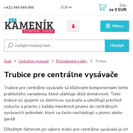
0
ks
EUR
+421 940 949 000
za
0 EUR
Menu
Hľadať
Úvod
Centrálne vysávače
Príslušenstvo a diely
Trubice
Trubice pre centrálne vysávače
Trubice pre centrálne vysávače sú kľúčovými komponentami tohto
praktického zariadenia, ktoré uľahčuje úklid domácnosti. Tieto
trubice sú spojené so zbernicou vysávača a umožňujú prechod
vzduchu a prachu z každej miestnosti priamo do centrálnych
vysávacích jednotiek, ktoré sa často nachádzajú v pivnici alebo
garáži.
Dôležitým faktorom pri výbere trubíc pre centrálne vysávače je ich