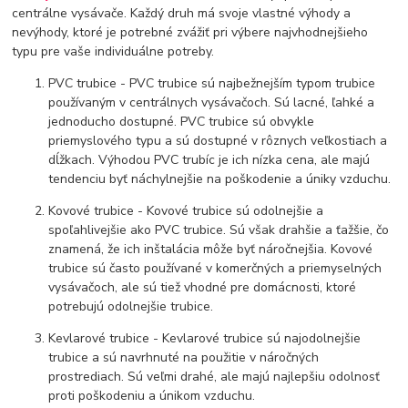
centrálne vysávače. Každý druh má svoje vlastné výhody a
nevýhody, ktoré je potrebné zvážiť pri výbere najvhodnejšieho
typu pre vaše individuálne potreby.
PVC trubice - PVC trubice sú najbežnejším typom trubice
používaným v centrálnych vysávačoch. Sú lacné, ľahké a
jednoducho dostupné. PVC trubice sú obvykle
priemyslového typu a sú dostupné v rôznych veľkostiach a
dĺžkach. Výhodou PVC trubíc je ich nízka cena, ale majú
tendenciu byť náchylnejšie na poškodenie a úniky vzduchu.
Kovové trubice - Kovové trubice sú odolnejšie a
spoľahlivejšie ako PVC trubice. Sú však drahšie a ťažšie, čo
znamená, že ich inštalácia môže byť náročnejšia. Kovové
trubice sú často používané v komerčných a priemyselných
vysávačoch, ale sú tiež vhodné pre domácnosti, ktoré
potrebujú odolnejšie trubice.
Kevlarové trubice - Kevlarové trubice sú najodolnejšie
trubice a sú navrhnuté na použitie v náročných
prostrediach. Sú veľmi drahé, ale majú najlepšiu odolnosť
proti poškodeniu a únikom vzduchu.