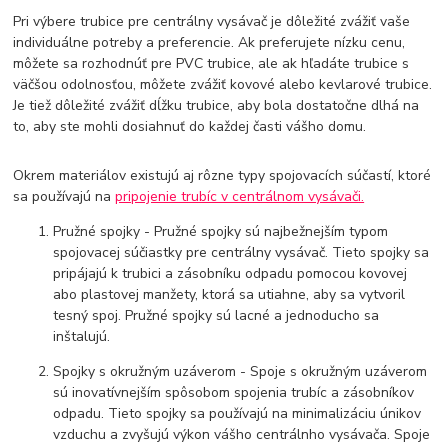
Pri výbere trubice pre centrálny vysávač je dôležité zvážiť vaše
individuálne potreby a preferencie. Ak preferujete nízku cenu,
môžete sa rozhodnúť pre PVC trubice, ale ak hľadáte trubice s
väčšou odolnosťou, môžete zvážiť kovové alebo kevlarové trubice.
Je tiež dôležité zvážiť dĺžku trubice, aby bola dostatočne dlhá na
to, aby ste mohli dosiahnuť do každej časti vášho domu.
Okrem materiálov existujú aj rôzne typy spojovacích súčastí, ktoré
sa používajú na
pripojenie trubíc v centrálnom vysávači.
Pružné spojky - Pružné spojky sú najbežnejším typom
spojovacej súčiastky pre centrálny vysávač. Tieto spojky sa
pripájajú k trubici a zásobníku odpadu pomocou kovovej
abo plastovej manžety, ktorá sa utiahne, aby sa vytvoril
tesný spoj. Pružné spojky sú lacné a jednoducho sa
inštalujú.
Spojky s okružným uzáverom - Spoje s okružným uzáverom
sú inovatívnejším spôsobom spojenia trubíc a zásobníkov
odpadu. Tieto spojky sa používajú na minimalizáciu únikov
vzduchu a zvyšujú výkon vášho centrálnho vysávača. Spoje