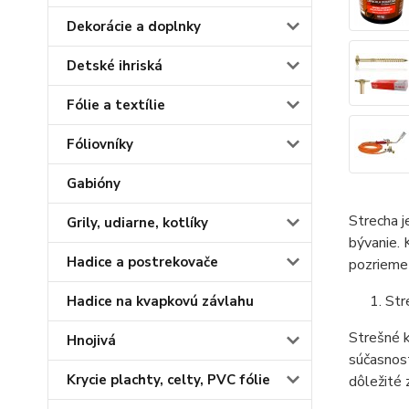
Dekorácie a doplnky
Detské ihriská
Fólie a textílie
Fóliovníky
Gabióny
Strecha j
Grily, udiarne, kotlíky
bývanie. 
Hadice a postrekovače
pozrieme 
Str
Hadice na kvapkovú závlahu
Strešné k
Hnojivá
súčasnost
Krycie plachty, celty, PVC fólie
dôležité 