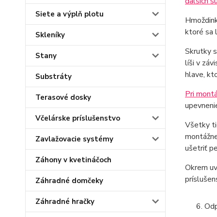
ďalších 
Siete a výplň plotu
Hmoždinky
ktoré sa 
Skleníky
Skrutky s
Stany
líši v zá
hlave, kt
Substráty
Pri montá
Terasové dosky
upevneni
Včelárske príslušenstvo
Všetky t
montážne
Zavlažovacie systémy
ušetriť p
Záhony v kvetináčoch
Okrem uve
príslušen
Záhradné domčeky
Záhradné hračky
Odp