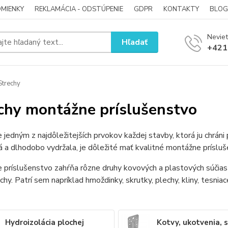
MIENKY
REKLAMÁCIA - ODSTÚPENIE
GDPR
KONTAKTY
BLOG
Neviet
Hľadať
+421
trechy
chy montážne príslušenstvo
e jedným z najdôležitejších prvokov každej stavby, ktorá ju chrá
á a dlhodobo vydržala, je dôležité mať kvalitné montážne prísluš
príslušenstvo zahŕňa rôzne druhy kovových a plastových súčiast
echy. Patrí sem napríklad hmoždinky, skrutky, plechy, kliny, tesniac
Hydroizolácia plochej
Kotvy, ukotvenia, 