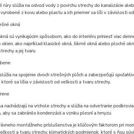
rúry slúžia na odvod vody z povrchu strechy do kanalizácie aleb
vyrobené z kovu alebo plastu a ich priemer sa líši v závislosti od
ešné okná
kná sú vynikajúcim spôsobom, ako do interiéru priniesť viac denné
 okien, ako napríklad klasické okná, šikmé okná alebo ploché ok
trechy a jej tvaru.
ebene
lúžia na spojenie dvoch strešných plôch a zabezpečujú spoľahliv
 ktoré sa líšia v závislosti od veľkosti a tvaru strechy.
rene
a nachádzajú na vrchole strechy a slúžia na odvetranie podkrovia.
, aby sa zabránilo kondenzácii a vzniku plesní a hmyzu.
rávneho montážneho príslušenstva je kľúčovým faktorom pri mon
eľkosti a tvaru strechy, klimatických podmienok, ktoré s ňou súv