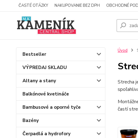
ČASTÉ OTÁZKY
NAKUPOVANIE BEZ DPH
OBCHODNÉ POD
Úvod
S
Bestseller
Stre
VÝPREDAJ SKLADU
Altany a stany
Strecha j
spoľahliv
Balkónové kvetináče
Montážne 
Bambusové a oporné tyče
častí str
Bazény
Čerpadlá a hydrofory