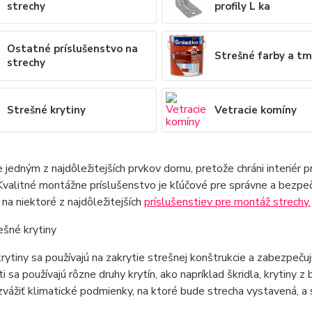
strechy
profily L ka
Ostatné príslušenstvo na
Strešné farby a tm
strechy
Strešné krytiny
Vetracie komíny
e jedným z najdôležitejších prvkov domu, pretože chráni interié
Kvalitné montážne príslušenstvo je kľúčové pre správne a bezp
na niektoré z najdôležitejších
príslušenstiev pre montáž strechy.
ešné krytiny
rytiny sa používajú na zakrytie strešnej konštrukcie a zabezpeč
i sa používajú rôzne druhy krytín, ako napríklad škridla, krytiny z
zvážiť klimatické podmienky, na ktoré bude strecha vystavená, 