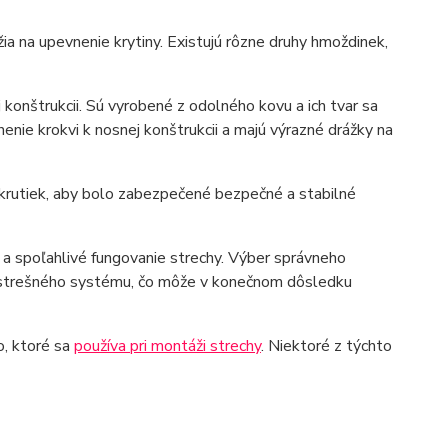
ia na upevnenie krytiny. Existujú rôzne druhy hmoždinek,
j konštrukcii. Sú vyrobené z odolného kovu a ich tvar sa
nenie krokvi k nosnej konštrukcii a majú výrazné drážky na
skrutiek, aby bolo zabezpečené bezpečné a stabilné
 spoľahlivé fungovanie strechy. Výber správneho
 strešného systému, čo môže v konečnom dôsledku
o, ktoré sa
používa pri montáži strechy
. Niektoré z týchto