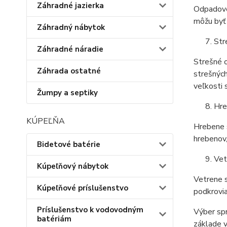
Záhradné jazierka
Odpadové 
môžu byť 
Záhradný nábytok
Str
Záhradné náradie
Strešné o
Záhrada ostatné
strešných
veľkosti s
Žumpy a septiky
Hr
KÚPEĽŇA
Hrebene s
hrebenov,
Bidetové batérie
Vet
Kúpeľňový nábytok
Vetrene s
Kúpeľňové príslušenstvo
podkrovia
Príslušenstvo k vodovodným
Výber sp
batériám
základe v