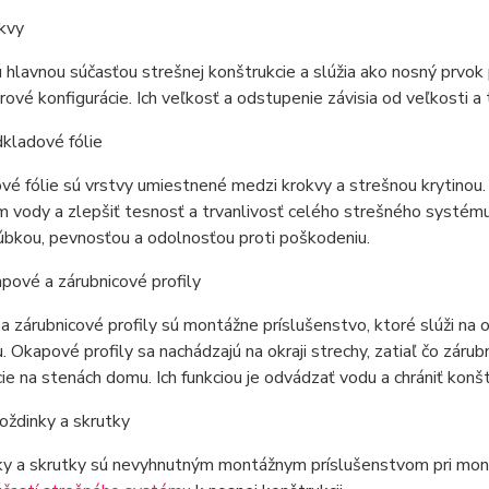
kvy
 hlavnou súčasťou strešnej konštrukcie a slúžia ako nosný prvok 
rové konfigurácie. Ich veľkosť a odstupenie závisia od veľkosti a 
kladové fólie
é fólie sú vrstvy umiestnené medzi krokvy a strešnou krytinou. 
m vody a zlepšiť tesnosť a trvanlivosť celého strešného systému. 
úbkou, pevnosťou a odolnosťou proti poškodeniu.
pové a zárubnicové profily
 zárubnicové profily sú montážne príslušenstvo, ktoré slúži na 
. Okapové profily sa nachádzajú na okraji strechy, zatiaľ čo zárub
ie na stenách domu. Ich funkciou je odvádzať vodu a chrániť konš
ždinky a skrutky
 a skrutky sú nevyhnutným montážnym príslušenstvom pri montáži