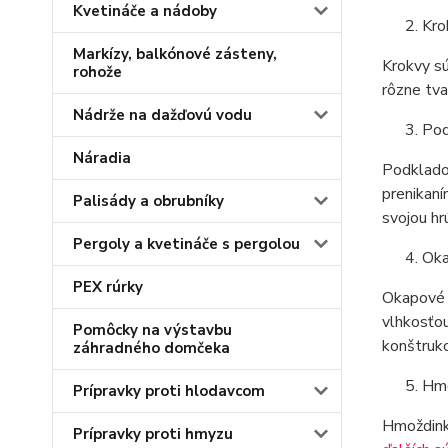
Kvetináče a nádoby
Kro
Markízy, balkónové zásteny,
Krokvy sú
rohože
rôzne tva
Nádrže na dažďovú vodu
Pod
Náradia
Podkladov
prenikaní
Palisády a obrubníky
svojou hr
Pergoly a kvetináče s pergolou
Oka
PEX rúrky
Okapové a
vlhkosťou
Pomôcky na výstavbu
konštrukc
záhradného domčeka
Hmo
Prípravky proti hlodavcom
Hmoždinky
Prípravky proti hmyzu