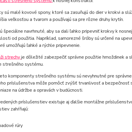
súčastí strešného systému
k nosnej konštrukcii.
 sú malé kovové spony, ktoré sa zasuňujú do dier v krokvi a slúž
líšia veľkosťou a tvarom a používajú sa pre rôzne druhy krytín.
ú špeciálne navrhnuté, aby sa dali ľahko pripevniť krokvy k nosne
vislosti od použitia. Napríklad, samorezné šróby sú určené na upev
oré umožňujú ľahké a rýchle pripevnenie.
ži strechy
je dôležité zabezpečiť správne použitie hmoždinek a 
e strešného systému.
ieto komponenty strešného systému sú nevyhnutné pre správne a
ho príslušenstva môže pomôcť zvýšiť trvanlivosť a bezpečnosť
eniaze na údržbe a opravách v budúcnosti.
dených príslušenstiev existuje aj ďalšie montážne príslušenstv
stiev zahŕňajú:
adové rúry