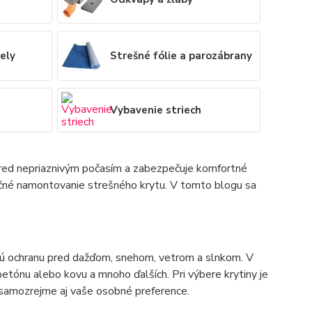
ely
Strešné fólie a parozábrany
Vybavenie striech
r pred nepriaznivým počasím a zabezpečuje komfortné
ečné namontovanie strešného krytu. V tomto blogu sa
ujú ochranu pred dažďom, snehom, vetrom a slnkom. V
 betónu alebo kovu a mnoho ďalších. Pri výbere krytiny je
a samozrejme aj vaše osobné preference.