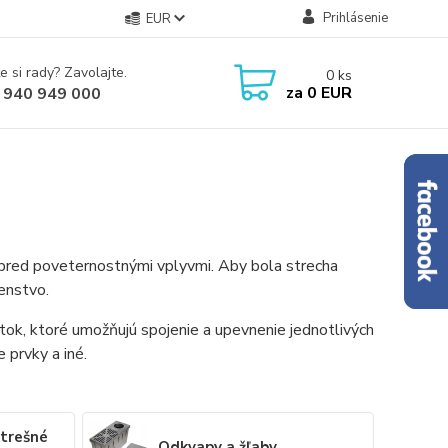
Prihlásenie
EUR
e si rady? Zavolajte.
0
ks
za
0 EUR
 940 949 000
ni pred poveternostnými vplyvmi. Aby bola strecha
enstvo.
ok, ktoré umožňujú spojenie a upevnenie jednotlivých
e prvky a iné.
strešné
Odkvapy a žľaby