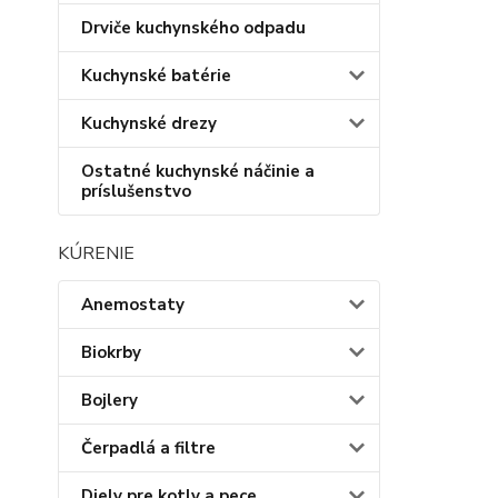
Drviče kuchynského odpadu
Kuchynské batérie
Kuchynské drezy
Ostatné kuchynské náčinie a
príslušenstvo
KÚRENIE
Anemostaty
Biokrby
Bojlery
Čerpadlá a filtre
Diely pre kotly a pece