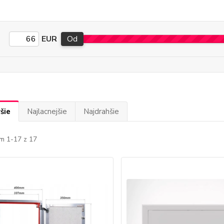
EUR
Od
šie
Najlacnejšie
Najdrahšie
m 1-17 z 17