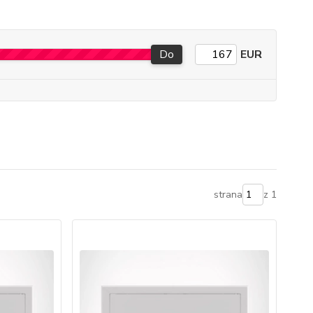
Do
EUR
strana
z 1