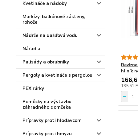
Kvetináče a nádoby
Markízy, balkónové zásteny,
rohože
Nádrže na dažďovú vodu
Náradia
Palisády a obrubníky
Revízne
hliník n
Pergoly a kvetináče s pergolou
166,
135,51 
PEX rúrky
Pomôcky na výstavbu
záhradného domčeka
Prípravky proti hlodavcom
Prípravky proti hmyzu