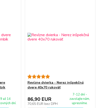
vere
Revízne dvierka - Nerez inšpekčná
bík
dvere 40x70 rukoväť
7-12 dní -
86,90 EUR
9 až 14
zavolajte nám,
covných dní.
upresníme.
70,65 EUR
bez DPH