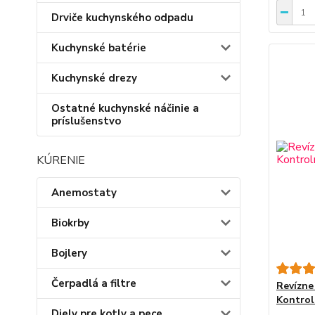
Drviče kuchynského odpadu
Kuchynské batérie
Kuchynské drezy
Ostatné kuchynské náčinie a
príslušenstvo
KÚRENIE
Anemostaty
Biokrby
Bojlery
Čerpadlá a filtre
Revízne
Kontrol
Diely pre kotly a pece