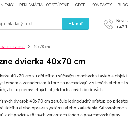
MIENKY
REKLAMÁCIA - ODSTÚPENIE
GDPR
KONTAKTY
BLOG
Neviet
Hľadať
+421
evízne dvierka
40x70 cm
zne dvierka 40x70 cm
ierka 40x70 cm sú dôležitou súčasťou mnohých stavieb a objektov
stémom a zariadeniam, ktoré sa nachádzajú v stenách alebo str
ách, ale aj priemyselných objektoch a iných budovách.
víznych dvierok 40x70 cm zaručuje jednoduchý prístup do priest
é údržbu alebo opravu systému alebo zariadenia. Sú vyrobené z k
 sú k dispozícii v rôznych variantoch farieb a povrchových úprav.