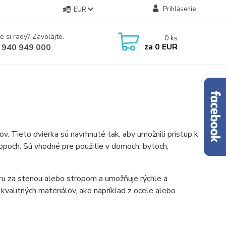
Prihlásenie
EUR
e si rady? Zavolajte.
0
ks
za
0 EUR
 940 949 000
. Tieto dvierka sú navrhnuté tak, aby umožnili prístup k
opoch. Sú vhodné pre použitie v domoch, bytoch,
oru za stenou alebo stropom a umožňuje rýchle a
valitných materiálov, ako napríklad z ocele alebo