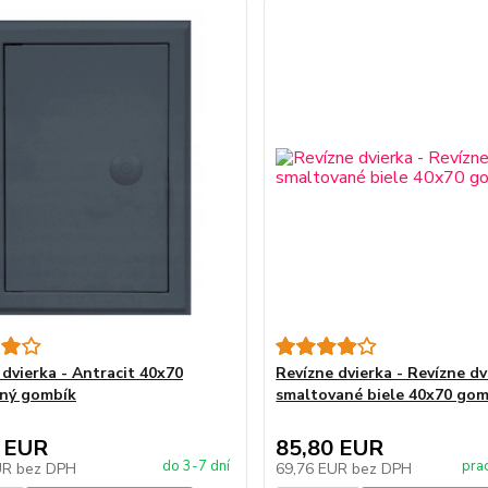
 dvierka - Antracit 40x70
Revízne dvierka - Revízne d
ný gombík
smaltované biele 40x70 gom
 EUR
85,80 EUR
do 3-7 dní
pra
UR
bez DPH
69,76 EUR
bez DPH