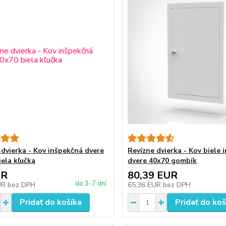
 dvierka - Kov inšpekčná dvere
Revízne dvierka - Kov biele 
iela kľučka
dvere 40x70 gombík
UR
80,39 EUR
do 3-7 dní
UR
bez DPH
65,36 EUR
bez DPH
Pridať do košíka
Pridať do koš