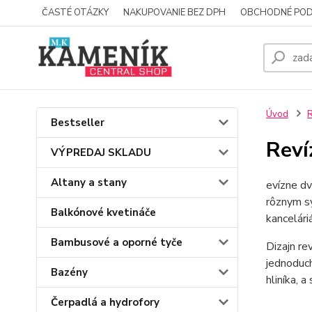
ČASTÉ OTÁZKY
NAKUPOVANIE BEZ DPH
OBCHODNÉ POD
Úvod
R
Bestseller
Reví
VÝPREDAJ SKLADU
Altany a stany
evízne dv
rôznym sy
Balkónové kvetináče
kancelári
Bambusové a oporné tyče
Dizajn re
jednoduch
Bazény
hliníka, a
Čerpadlá a hydrofory