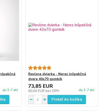
inšpekčná
Revízne dvierka - Nerez inšpekčná
dvere 40x70 gombík
73,85 EUR
do 3-7 dní
do 3-7 dní
60,04 EUR
bez DPH
íka
Pridať do košíka