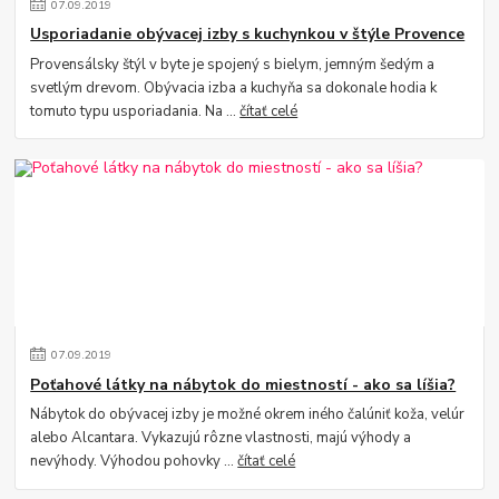
07
.
09
.
2019
Usporiadanie obývacej izby s kuchynkou v štýle Provence
Provensálsky štýl v byte je spojený s bielym, jemným šedým a
svetlým drevom. Obývacia izba a kuchyňa sa dokonale hodia k
tomuto typu usporiadania. Na ...
čítať celé
07
.
09
.
2019
Poťahové látky na nábytok do miestností - ako sa líšia?
Nábytok do obývacej izby je možné okrem iného čalúniť koža, velúr
alebo Alcantara. Vykazujú rôzne vlastnosti, majú výhody a
nevýhody. Výhodou pohovky ...
čítať celé