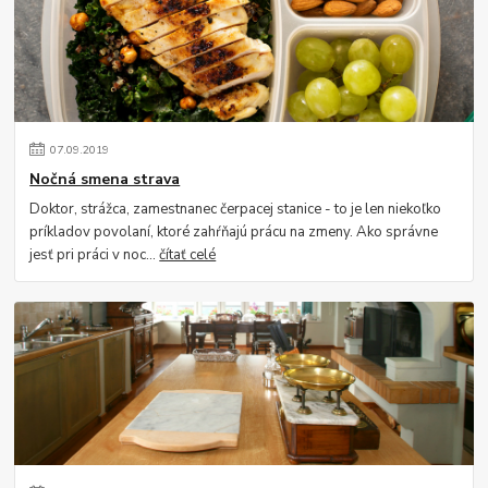
07
.
09
.
2019
Nočná smena strava
Doktor, strážca, zamestnanec čerpacej stanice - to je len niekoľko
príkladov povolaní, ktoré zahŕňajú prácu na zmeny. Ako správne
jesť pri práci v noc...
čítať celé