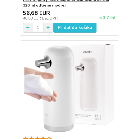
Bezdotykový nástenný dávkovač mydla iBorria
320 ml odtiene modrej
56,68 EUR
do 3-7 dní
46,08 EUR
bez DPH
Pridať do košíka