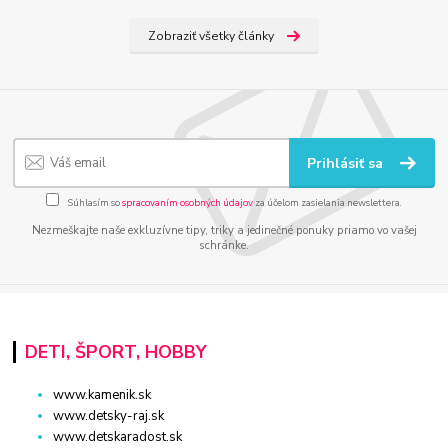
Zobraziť všetky články
Prihlásiť sa
Súhlasím so
spracovaním osobných údajov
za účelom zasielania newslettera.
Nezmeškajte naše exkluzívne tipy, triky a jedinečné ponuky priamo vo vašej
schránke.
DETI, ŠPORT, HOBBY
www.kamenik.sk
www.detsky-raj.sk
www.detskaradost.sk