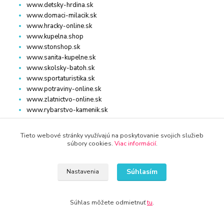
www.detsky-hrdina.sk
www.domaci-milacik.sk
www.hracky-online.sk
www.kupelna.shop
www.stonshop.sk
www.sanita-kupelne.sk
www.skolsky-batoh.sk
www.sportaturistika.sk
www.potraviny-online.sk
www.zlatnictvo-online.sk
www.rybarstvo-kamenik.sk
Tieto webové stránky využívajú na poskytovanie svojich služieb
súbory cookies.
Viac informácií
.
DOM, ZÁHRADA
www.dm-drogeria.sk
Súhlasím
Nastavenia
www.kvalitnytovar.sk
www.najvypredaj.sk
www.topvypredaj.sk
Súhlas môžete odmietnuť
tu
.
www.top-nabytok.sk
www.proti-skodcom.sk