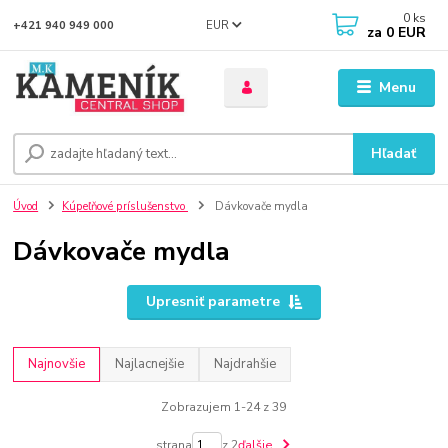
0
ks
EUR
+421 940 949 000
za
0 EUR
Menu
Hľadať
Úvod
Kúpeľňové príslušenstvo
Dávkovače mydla
Dávkovače mydla
Upresniť parametre
Najnovšie
Najlacnejšie
Najdrahšie
Zobrazujem 1-24 z 39
strana
z 2
ďalšie