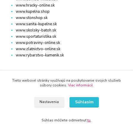
www.hracky-online.sk
www.kupelna.shop
www.stonshop.sk
www.sanita-kupelne.sk
www.skolsky-batoh.sk
www.sportaturistika.sk
www.potraviny-online.sk
www.zlatnictvo-online.sk
www.rybarstvo-kamenik.sk
DOM, ZÁHRADA
Tieto webové stránky využívajú na poskytovanie svojich služieb
súbory cookies.
Viac informácií
.
www.dm-drogeria.sk
www.kvalitnytovar.sk
www.najvypredaj.sk
Súhlasím
Nastavenia
www.topvypredaj.sk
www.top-nabytok.sk
www.proti-skodcom.sk
Súhlas môžete odmietnuť
tu
.
www.retromaxishop.sk
www.superpredajca.sk