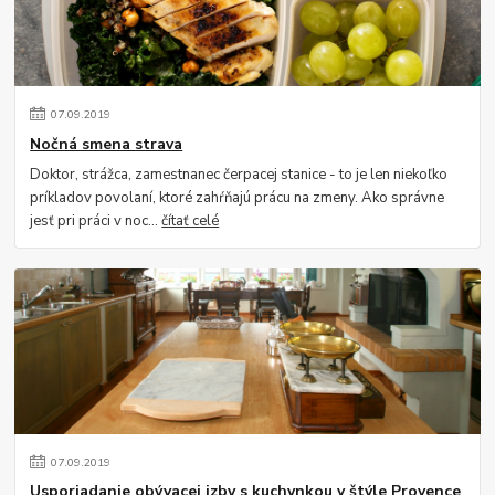
07
.
09
.
2019
Nočná smena strava
Doktor, strážca, zamestnanec čerpacej stanice - to je len niekoľko
príkladov povolaní, ktoré zahŕňajú prácu na zmeny. Ako správne
jesť pri práci v noc...
čítať celé
07
.
09
.
2019
Usporiadanie obývacej izby s kuchynkou v štýle Provence