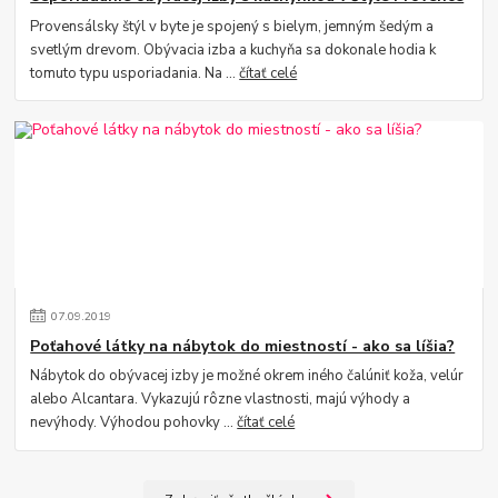
Provensálsky štýl v byte je spojený s bielym, jemným šedým a
svetlým drevom. Obývacia izba a kuchyňa sa dokonale hodia k
tomuto typu usporiadania. Na ...
čítať celé
07
.
09
.
2019
Poťahové látky na nábytok do miestností - ako sa líšia?
Nábytok do obývacej izby je možné okrem iného čalúniť koža, velúr
alebo Alcantara. Vykazujú rôzne vlastnosti, majú výhody a
nevýhody. Výhodou pohovky ...
čítať celé