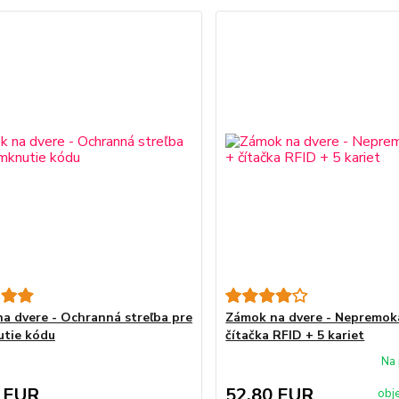
a dvere - Ochranná streľba pre
Zámok na dvere - Nepremok
tie kódu
čítačka RFID + 5 kariet
Na 
 EUR
52,80 EUR
obj