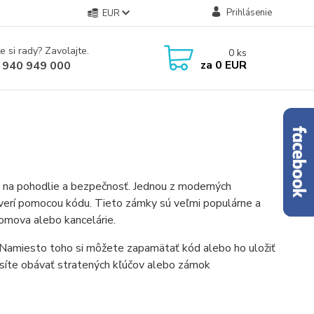
Prihlásenie
EUR
e si rady? Zavolajte.
0
ks
za
0 EUR
 940 949 000
a na pohodlie a bezpečnosť. Jednou z moderných
verí pomocou kódu. Tieto zámky sú veľmi populárne a
domova alebo kancelárie.
e. Namiesto toho si môžete zapamätať kód alebo ho uložiť
síte obávať stratených kľúčov alebo zámok