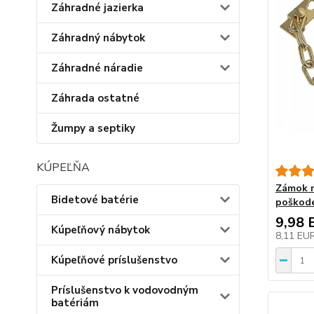
Záhradné jazierka
Záhradný nábytok
Záhradné náradie
Záhrada ostatné
Žumpy a septiky
KÚPEĽŇA
Zámok n
Bidetové batérie
poškode
9,98 
Kúpeľňový nábytok
8,11 EU
Kúpeľňové príslušenstvo
Príslušenstvo k vodovodným
batériám