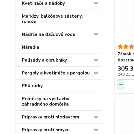
Kvetináče a nádoby
Markízy, balkónové zásteny,
rohože
Nádrže na dažďovú vodu
Náradia
Zámok n
Palisády a obrubníky
Apartme
305,
Pergoly a kvetináče s pergolou
248,23 
PEX rúrky
Pomôcky na výstavbu
záhradného domčeka
Prípravky proti hlodavcom
Prípravky proti hmyzu