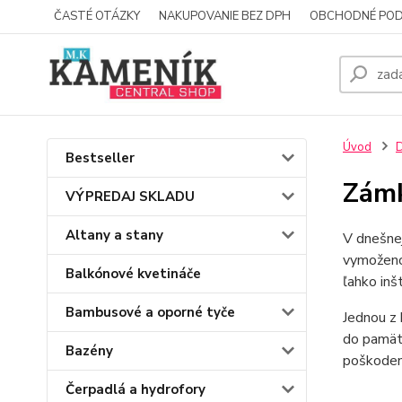
ČASTÉ OTÁZKY
NAKUPOVANIE BEZ DPH
OBCHODNÉ POD
Úvod
Bestseller
Zámk
VÝPREDAJ SKLADU
Altany a stany
V dnešnej
vymoženos
Balkónové kvetináče
ľahko inš
Bambusové a oporné tyče
Jednou z 
do pamät
Bazény
poškoden
Čerpadlá a hydrofory