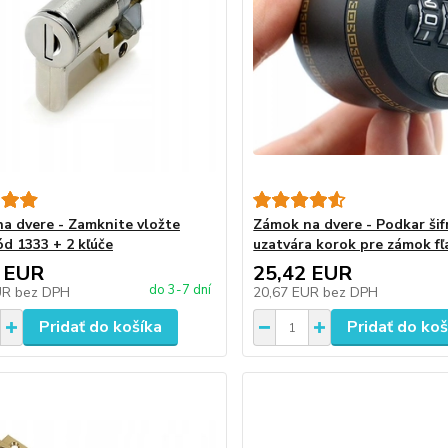
a dvere - Zamknite vložte
Zámok na dvere - Podkar šif
ód 1333 + 2 kľúče
uzatvára korok pre zámok fľ
 EUR
25,42 EUR
do 3-7 dní
UR
bez DPH
20,67 EUR
bez DPH
Pridať do košíka
Pridať do koš