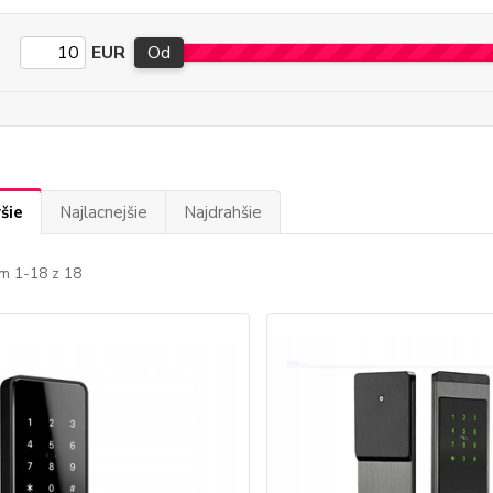
EUR
Od
šie
Najlacnejšie
Najdrahšie
m 1-18 z 18