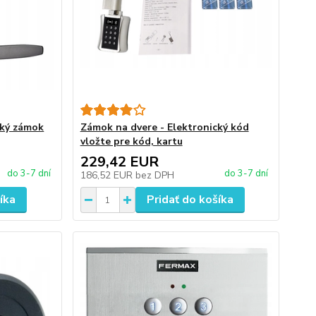
cký zámok
Zámok na dvere - Elektronický kód
vložte pre kód, kartu
229,42 EUR
do 3-7 dní
do 3-7 dní
186,52 EUR
bez DPH
íka
Pridať do košíka