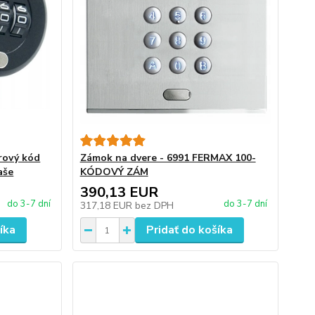
rový kód
Zámok na dvere - 6991 FERMAX 100-
aše
KÓDOVÝ ZÁM
390,13 EUR
do 3-7 dní
do 3-7 dní
317,18 EUR
bez DPH
íka
Pridať do košíka