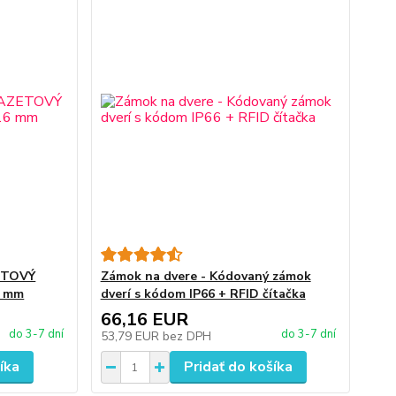
ETOVÝ
Zámok na dvere - Kódovaný zámok
6 mm
dverí s kódom IP66 + RFID čítačka
66,16 EUR
do 3-7 dní
do 3-7 dní
53,79 EUR
bez DPH
íka
Pridať do košíka