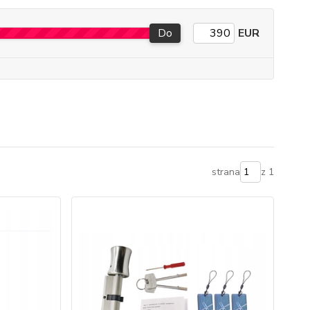
Do
EUR
strana
z 1