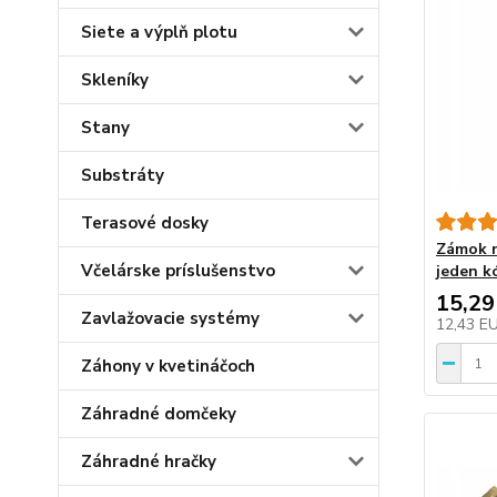
Siete a výplň plotu
Skleníky
Stany
Substráty
Terasové dosky
Zámok n
Včelárske príslušenstvo
jeden k
15,29
Zavlažovacie systémy
12,43 E
Záhony v kvetináčoch
Záhradné domčeky
Záhradné hračky