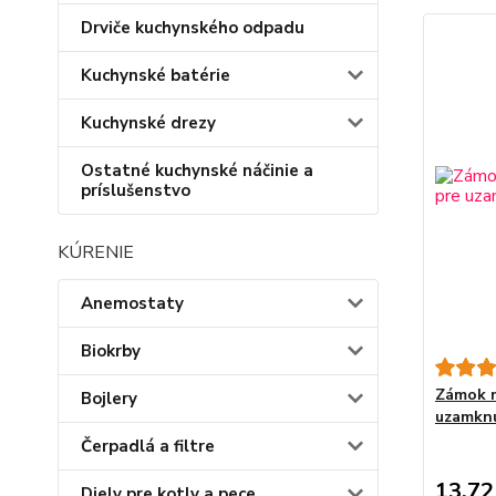
Drviče kuchynského odpadu
Kuchynské batérie
Kuchynské drezy
Ostatné kuchynské náčinie a
príslušenstvo
KÚRENIE
Anemostaty
Biokrby
Zámok n
Bojlery
uzamknu
Čerpadlá a filtre
13,72
Diely pre kotly a pece