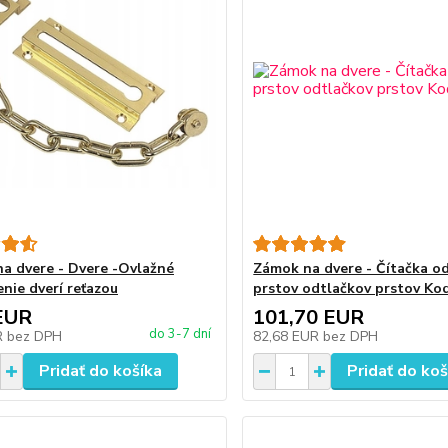
a dvere - Dvere -Ovlažné
Zámok na dvere - Čítačka o
nie dverí reťazou
prstov odtlačkov prstov Ko
EUR
101,70 EUR
do 3-7 dní
R
bez DPH
82,68 EUR
bez DPH
Pridať do košíka
Pridať do koš