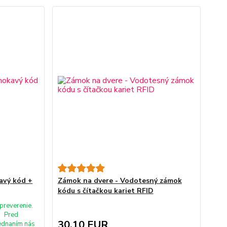
avý kód +
Zámok na dvere - Vodotesný zámok
kódu s čítačkou kariet RFID
preverenie.
Pred
30,10 EUR
ednaním nás