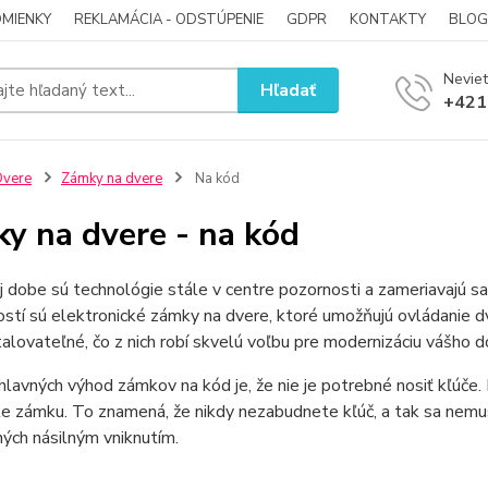
MIENKY
REKLAMÁCIA - ODSTÚPENIE
GDPR
KONTAKTY
BLOG
Neviet
Hľadať
+421
Dvere
Zámky na dvere
Na kód
y na dvere - na kód
 dobe sú technológie stále v centre pozornosti a zameriavajú s
tí sú elektronické zámky na dvere, ktoré umožňujú ovládanie d
talovateľné, čo z nich robí skvelú voľbu pre modernizáciu vášho 
hlavných výhod zámkov na kód je, že nie je potrebné nosiť kľúč
e zámku. To znamená, že nikdy nezabudnete kľúč, a tak sa nemu
ých násilným vniknutím.