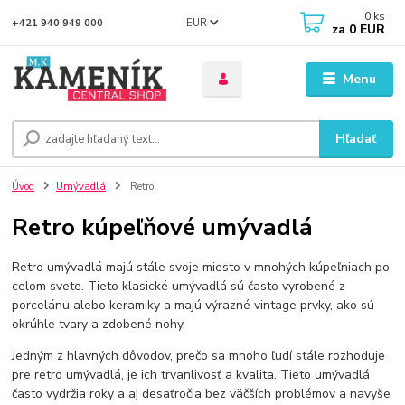
0
ks
EUR
+421 940 949 000
za
0 EUR
Menu
Hľadať
Úvod
Umývadlá
Retro
Retro kúpeľňové umývadlá
Retro umývadlá majú stále svoje miesto v mnohých kúpeľniach po
celom svete. Tieto klasické umývadlá sú často vyrobené z
porcelánu alebo keramiky a majú výrazné vintage prvky, ako sú
okrúhle tvary a zdobené nohy.
Jedným z hlavných dôvodov, prečo sa mnoho ľudí stále rozhoduje
pre retro umývadlá, je ich trvanlivosť a kvalita. Tieto umývadlá
často vydržia roky a aj desaťročia bez väčších problémov a navyše