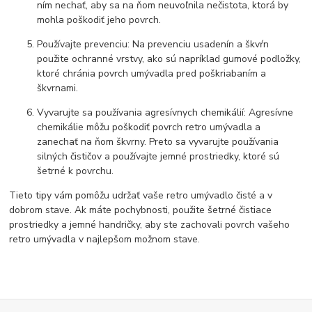
ním nechať, aby sa na ňom neuvoľnila nečistota, ktorá by
mohla poškodiť jeho povrch.
Používajte prevenciu: Na prevenciu usadenín a škvŕn
použite ochranné vrstvy, ako sú napríklad gumové podložky,
ktoré chránia povrch umývadla pred poškriabaním a
škvrnami.
Vyvarujte sa používania agresívnych chemikálií: Agresívne
chemikálie môžu poškodiť povrch retro umývadla a
zanechať na ňom škvrny. Preto sa vyvarujte používania
silných čističov a používajte jemné prostriedky, ktoré sú
šetrné k povrchu.
Tieto tipy vám pomôžu udržať vaše retro umývadlo čisté a v
dobrom stave. Ak máte pochybnosti, použite šetrné čistiace
prostriedky a jemné handričky, aby ste zachovali povrch vašeho
retro umývadla v najlepšom možnom stave.