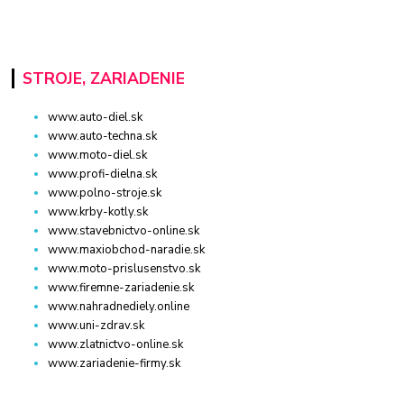
STROJE, ZARIADENIE
www.auto-diel.sk
www.auto-techna.sk
www.moto-diel.sk
www.profi-dielna.sk
www.polno-stroje.sk
www.krby-kotly.sk
www.stavebnictvo-online.sk
www.maxiobchod-naradie.sk
www.moto-prislusenstvo.sk
www.firemne-zariadenie.sk
www.nahradnediely.online
www.uni-zdrav.sk
www.zlatnictvo-online.sk
www.zariadenie-firmy.sk