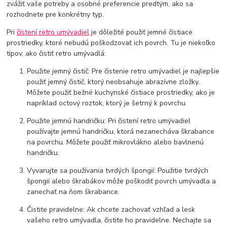
zvážiť vaše potreby a osobné preferencie predtým, ako sa
rozhodnete pre konkrétny typ.
Pri
čistení retro umývadiel
je dôležité použiť jemné čistiace
prostriedky, ktoré nebudú poškodzovať ich povrch. Tu je niekoľko
tipov, ako čistiť retro umývadlá:
Použite jemný čistič: Pre čistenie retro umývadiel je najlepšie
použiť jemný čistič, ktorý neobsahuje abrazívne zložky.
Môžete použiť bežné kuchynské čistiace prostriedky, ako je
napríklad octový roztok, ktorý je šetrný k povrchu.
Použite jemnú handričku: Pri čistení retro umývadiel
používajte jemnú handričku, ktorá nezanecháva škrabance
na povrchu. Môžete použiť mikrovlákno alebo bavlnenú
handričku.
Vyvarujte sa používania tvrdých špongií: Použitie tvrdých
špongií alebo škrabákov môže poškodiť povrch umývadla a
zanechať na ňom škrabance.
Čistite pravidelne: Ak chcete zachovať vzhľad a lesk
vašeho retro umývadla, čistite ho pravidelne. Nechajte sa