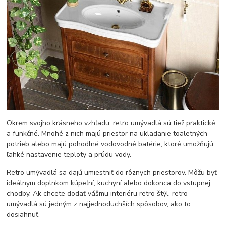
Okrem svojho krásneho vzhľadu, retro umývadlá sú tiež praktické
a funkčné. Mnohé z nich majú priestor na ukladanie toaletných
potrieb alebo majú pohodlné vodovodné batérie, ktoré umožňujú
ľahké nastavenie teploty a prúdu vody.
Retro umývadlá sa dajú umiestniť do rôznych priestorov. Môžu byť
ideálnym doplnkom kúpeľní, kuchyní alebo dokonca do vstupnej
chodby. Ak chcete dodať vášmu interiéru retro štýl, retro
umývadlá sú jedným z najjednoduchších spôsobov, ako to
dosiahnuť.