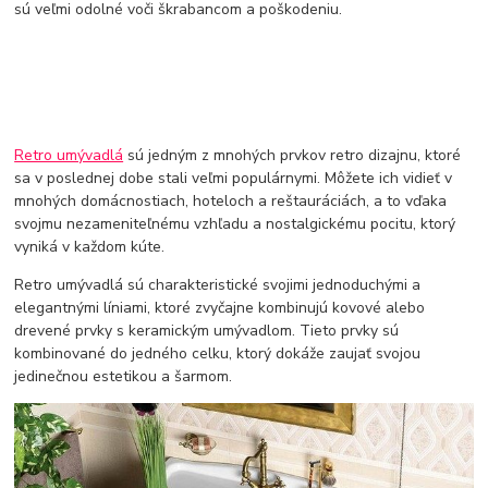
sú veľmi odolné voči škrabancom a poškodeniu.
Retrо umývadlá
sú jedným z mnohých prvkov retro dizajnu, ktoré
sa v poslednej dobe stali veľmi populárnymi. Môžete ich vidieť v
mnohých domácnostiach, hoteloch a reštauráciách, a to vďaka
svojmu nezameniteľnému vzhľadu a nostalgickému pocitu, ktorý
vyniká v každom kúte.
Retrо umývadlá sú charakteristické svojimi jednoduchými a
elegantnými líniami, ktoré zvyčajne kombinujú kovové alebo
drevené prvky s keramickým umývadlom. Tieto prvky sú
kombinované do jedného celku, ktorý dokáže zaujať svojou
jedinečnou estetikou a šarmom.