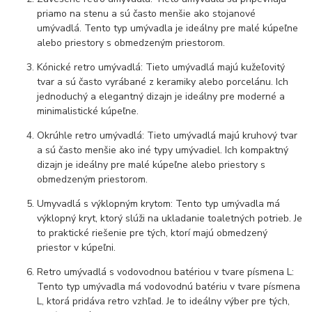
priamo na stenu a sú často menšie ako stojanové
umývadlá. Tento typ umývadla je ideálny pre malé kúpeľne
alebo priestory s obmedzeným priestorom.
Kónické retro umývadlá: Tieto umývadlá majú kužeľovitý
tvar a sú často vyrábané z keramiky alebo porcelánu. Ich
jednoduchý a elegantný dizajn je ideálny pre moderné a
minimalistické kúpeľne.
Okrúhle retro umývadlá: Tieto umývadlá majú kruhový tvar
a sú často menšie ako iné typy umývadiel. Ich kompaktný
dizajn je ideálny pre malé kúpeľne alebo priestory s
obmedzeným priestorom.
Umyvadlá s výklopným krytom: Tento typ umývadla má
výklopný kryt, ktorý slúži na ukladanie toaletných potrieb. Je
to praktické riešenie pre tých, ktorí majú obmedzený
priestor v kúpeľni.
Retro umývadlá s vodovodnou batériou v tvare písmena L:
Tento typ umývadla má vodovodnú batériu v tvare písmena
L, ktorá pridáva retro vzhľad. Je to ideálny výber pre tých,