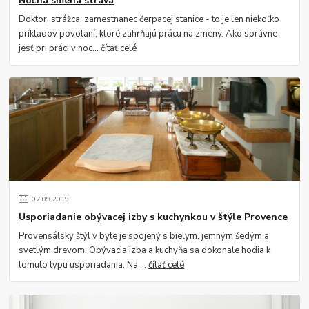
Nočná smena strava
Doktor, strážca, zamestnanec čerpacej stanice - to je len niekoľko
príkladov povolaní, ktoré zahŕňajú prácu na zmeny. Ako správne
jesť pri práci v noc...
čítať celé
07
.
09
.
2019
Usporiadanie obývacej izby s kuchynkou v štýle Provence
Provensálsky štýl v byte je spojený s bielym, jemným šedým a
svetlým drevom. Obývacia izba a kuchyňa sa dokonale hodia k
tomuto typu usporiadania. Na ...
čítať celé