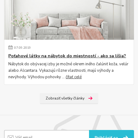
07
.
09
.
2019
Poťahové látky na nábytok do miestností - ako sa líšia?
Nábytok do obývacej izby je možné okrem iného čalúniť koža, velúr
alebo Alcantara. Vykazujú rôzne vlastnosti, majú výhody a
nevýhody. Výhodou pohovky ...
čítať celé
Zobraziť všetky články
Prihlásiť sa