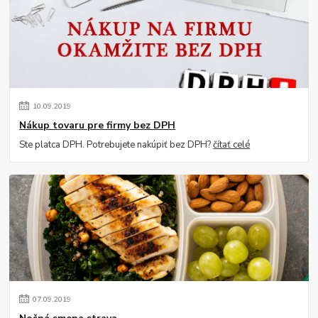
10
.
09
.
2019
Nákup tovaru pre firmy bez DPH
Ste platca DPH. Potrebujete nakúpiť bez DPH?
čítať celé
07
.
09
.
2019