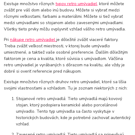
Existuje množstvo rôznych
typov retro umývadiel,
ktoré môžete
zvážiť pre váš dom alebo inú budovu. Môžete si vybrať medzi
rôznymi veľkosťami, farbami a materiálmi. Môžete si tiež vybrať
medzi umývadlami so stojanom alebo zavesenými umývadlami.
Všetky tieto prvky môžu ovplyvniť vzhľad vášho retro umývadla.
Pri
nákupe retro umývadiel
je dôležité zvážiť viaceré faktory.
Treba zvážiť veľkosť miestnosti, v ktorej bude umývadlo
umiestnené, a taktiež vaše osobné preferencie. Ďalším dôležitým
faktorom je cena a kvalita, ktoré súvisia s umývadlom. Väčšina
retro umývadiel je vyrábaných s dôrazom na kvalitu, ale vždy je
dobré si overiť referencie pred nákupom.
Existuje množstvo rôznych druhov retro umývadiel, ktoré sa líšia
svojimi vlastnosťami a vzhľadom. Tu je zoznam niektorých z nich:
Stojanové retro umývadlá: Tieto umývadlá majú kovový
stojan, ktorý podopiera keramické alebo porcelánové
umývadlo. Tento typ umývadla sa často vyskytuje v
historických budovách, kde je potrebné zachovať autentický
vzhľad.
Zavesené retro umývadlá: Tieto umývadlá sa pripevňujú