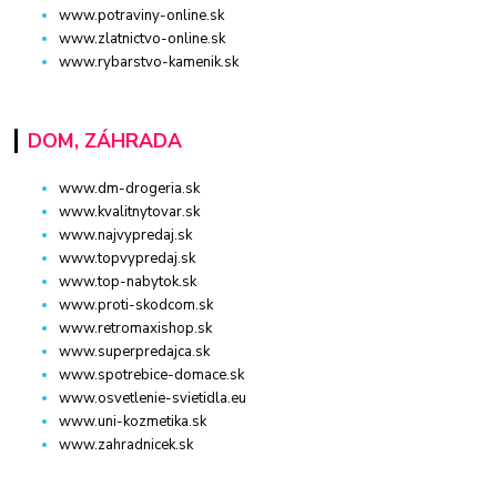
www.potraviny-online.sk
www.zlatnictvo-online.sk
www.rybarstvo-kamenik.sk
DOM, ZÁHRADA
www.dm-drogeria.sk
www.kvalitnytovar.sk
www.najvypredaj.sk
www.topvypredaj.sk
www.top-nabytok.sk
www.proti-skodcom.sk
www.retromaxishop.sk
www.superpredajca.sk
www.spotrebice-domace.sk
www.osvetlenie-svietidla.eu
www.uni-kozmetika.sk
www.zahradnicek.sk