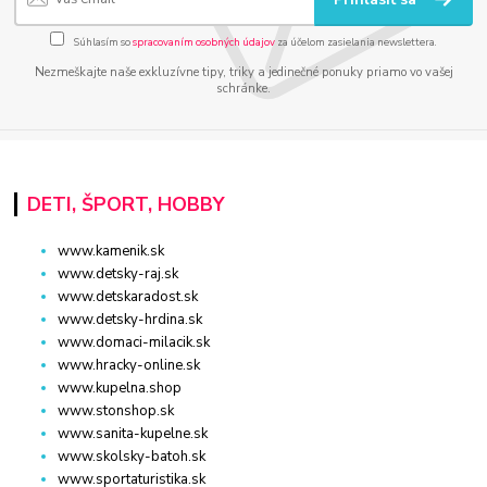
Súhlasím so
spracovaním osobných údajov
za účelom zasielania newslettera.
Nezmeškajte naše exkluzívne tipy, triky a jedinečné ponuky priamo vo vašej
schránke.
DETI, ŠPORT, HOBBY
www.kamenik.sk
www.detsky-raj.sk
www.detskaradost.sk
www.detsky-hrdina.sk
www.domaci-milacik.sk
www.hracky-online.sk
www.kupelna.shop
www.stonshop.sk
www.sanita-kupelne.sk
www.skolsky-batoh.sk
www.sportaturistika.sk