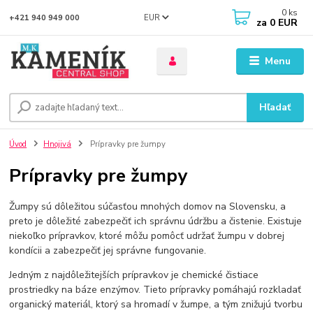
0
ks
EUR
+421 940 949 000
za
0 EUR
Menu
Hľadať
Úvod
Hnojivá
Prípravky pre žumpy
Prípravky pre žumpy
Žumpy sú dôležitou súčasťou mnohých domov na Slovensku, a
preto je dôležité zabezpečiť ich správnu údržbu a čistenie. Existuje
niekoľko prípravkov, ktoré môžu pomôcť udržať žumpu v dobrej
kondícii a zabezpečiť jej správne fungovanie.
Jedným z najdôležitejších prípravkov je chemické čistiace
prostriedky na báze enzýmov. Tieto prípravky pomáhajú rozkladať
organický materiál, ktorý sa hromadí v žumpe, a tým znižujú tvorbu