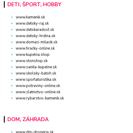
DETI, ŠPORT, HOBBY
www.kamenik.sk
www.detsky-raj.sk
www.detskaradost.sk
www.detsky-hrdina.sk
www.domaci-milacik.sk
www.hracky-online.sk
www.kupelna.shop
www.stonshop.sk
www.sanita-kupelne.sk
www.skolsky-batoh.sk
www.sportaturistika.sk
www.potraviny-online.sk
www.zlatnictvo-online.sk
www.rybarstvo-kamenik.sk
DOM, ZÁHRADA
www.dm-drogeria.sk