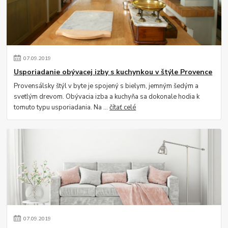
07
.
09
.
2019
Usporiadanie obývacej izby s kuchynkou v štýle Provence
Provensálsky štýl v byte je spojený s bielym, jemným šedým a
svetlým drevom. Obývacia izba a kuchyňa sa dokonale hodia k
tomuto typu usporiadania. Na ...
čítať celé
07
.
09
.
2019