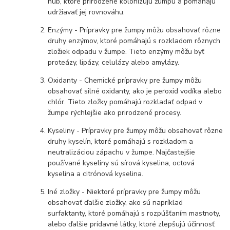
húb, ktoré prirodzene kolonizujú žumpu a pomáhajú
udržiavať jej rovnováhu.
Enzýmy - Prípravky pre žumpy môžu obsahovať rôzne
druhy enzýmov, ktoré pomáhajú s rozkladom rôznych
zložiek odpadu v žumpe. Tieto enzýmy môžu byť
proteázy, lipázy, celulázy alebo amylázy.
Oxidanty - Chemické prípravky pre žumpy môžu
obsahovať silné oxidanty, ako je peroxid vodíka alebo
chlór. Tieto zložky pomáhajú rozkladať odpad v
žumpe rýchlejšie ako prirodzené procesy.
Kyseliny - Prípravky pre žumpy môžu obsahovať rôzne
druhy kyselín, ktoré pomáhajú s rozkladom a
neutralizáciou zápachu v žumpe. Najčastejšie
používané kyseliny sú sírová kyselina, octová
kyselina a citrónová kyselina.
Iné zložky - Niektoré prípravky pre žumpy môžu
obsahovať ďalšie zložky, ako sú napríklad
surfaktanty, ktoré pomáhajú s rozpúšťaním mastnoty,
alebo ďalšie prídavné látky, ktoré zlepšujú účinnosť