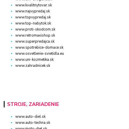
www.kvalitnytovar.sk
www.najvypredaj.sk
www.topvypredaj.sk
www.top-nabytok.sk
www.proti-skodcom.sk
www.retromaxishop.sk
www.superpredajca.sk
www.spotrebice-domace.sk
www.osvetlenie-svietidla.eu
www.uni-kozmetika.sk
www.zahradnicek.sk
STROJE, ZARIADENIE
www.auto-diel.sk
www.auto-techna.sk
www.moto-diel.sk