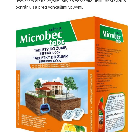
uzáverom alebo krytom, aby sa zabránilo úniku prípravku a
ochránili sa pred vonkajšími vplyvmi.