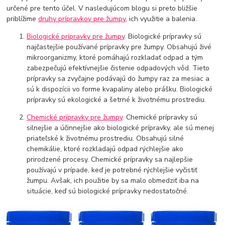
určené pre tento účel. V nasledujúcom blogu si preto bližšie
priblížime
druhy prípravkov pre žumpy,
ich využitie a balenia.
Biologické prípravky pre žumpy
. Biologické prípravky sú
najčastejšie používané prípravky pre žumpy. Obsahujú živé
mikroorganizmy, ktoré pomáhajú rozkladať odpad a tým
zabezpečujú efektívnejšie čistenie odpadových vôd. Tieto
prípravky sa zvyčajne podávajú do žumpy raz za mesiac a
sú k dispozícii vo forme kvapaliny alebo prášku. Biologické
prípravky sú ekologické a šetrné k životnému prostrediu.
Chemické prípravky pre žumpy
. Chemické prípravky sú
silnejšie a účinnejšie ako biologické prípravky, ale sú menej
priateľské k životnému prostrediu. Obsahujú silné
chemikálie, ktoré rozkladajú odpad rýchlejšie ako
prirodzené procesy. Chemické prípravky sa najlepšie
používajú v prípade, keď je potrebné rýchlejšie vyčistiť
žumpu. Avšak, ich použitie by sa malo obmedziť iba na
situácie, keď sú biologické prípravky nedostatočné.