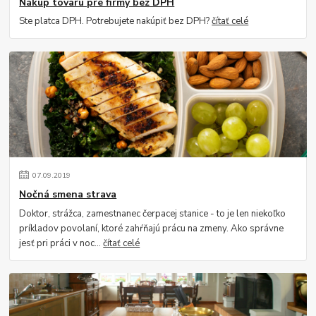
Nákup tovaru pre firmy bez DPH
Ste platca DPH. Potrebujete nakúpiť bez DPH?
čítať celé
07
.
09
.
2019
Nočná smena strava
Doktor, strážca, zamestnanec čerpacej stanice - to je len niekoľko
príkladov povolaní, ktoré zahŕňajú prácu na zmeny. Ako správne
jesť pri práci v noc...
čítať celé