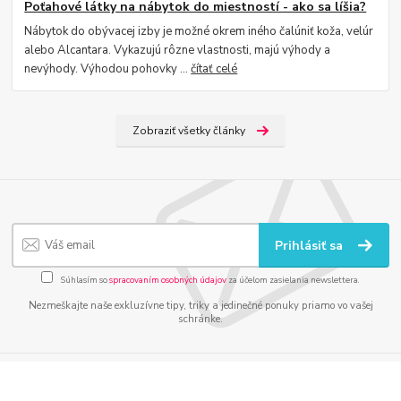
Poťahové látky na nábytok do miestností - ako sa líšia?
Nábytok do obývacej izby je možné okrem iného čalúniť koža, velúr
alebo Alcantara. Vykazujú rôzne vlastnosti, majú výhody a
nevýhody. Výhodou pohovky ...
čítať celé
Zobraziť všetky články
Prihlásiť sa
Súhlasím so
spracovaním osobných údajov
za účelom zasielania newslettera.
Nezmeškajte naše exkluzívne tipy, triky a jedinečné ponuky priamo vo vašej
schránke.