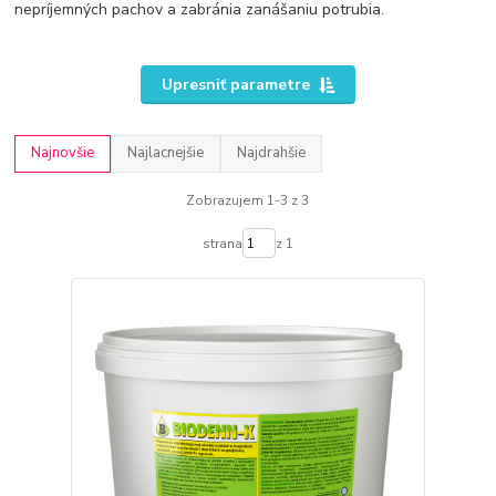
nepríjemných pachov a zabránia zanášaniu potrubia.
Upresniť parametre
Najnovšie
Najlacnejšie
Najdrahšie
Zobrazujem 1-3 z 3
strana
z 1