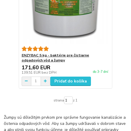
ENZYBAC 5 kg - baktérie pre čistiarne
odpadových vôd a žumpy
171,60 EUR
do 3-7 dní
139,51 EUR
bez DPH
Pridať do košíka
strana
z 1
Žumpy sú dôležitým prvkom pre správne fungovanie kanalizácie a
čistenia odpadových vôd. Aby sa žumpy udržiavali v dobrom stave
a aby plnili svoju funkciu účinne, je dôležité používať prípravky