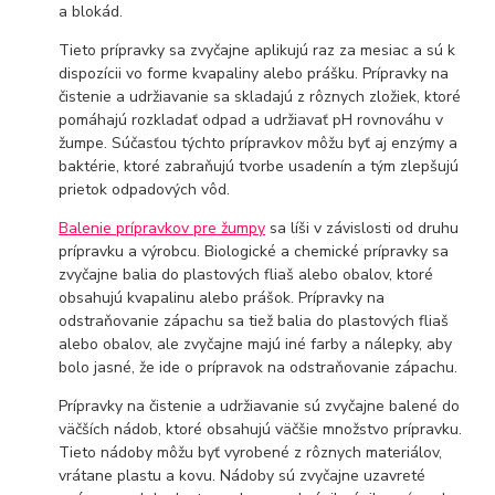
a blokád.
Tieto prípravky sa zvyčajne aplikujú raz za mesiac a sú k
dispozícii vo forme kvapaliny alebo prášku. Prípravky na
čistenie a udržiavanie sa skladajú z rôznych zložiek, ktoré
pomáhajú rozkladať odpad a udržiavať pH rovnováhu v
žumpe. Súčasťou týchto prípravkov môžu byť aj enzýmy a
baktérie, ktoré zabraňujú tvorbe usadenín a tým zlepšujú
prietok odpadových vôd.
Balenie prípravkov pre žumpy
sa líši v závislosti od druhu
prípravku a výrobcu. Biologické a chemické prípravky sa
zvyčajne balia do plastových fliaš alebo obalov, ktoré
obsahujú kvapalinu alebo prášok. Prípravky na
odstraňovanie zápachu sa tiež balia do plastových fliaš
alebo obalov, ale zvyčajne majú iné farby a nálepky, aby
bolo jasné, že ide o prípravok na odstraňovanie zápachu.
Prípravky na čistenie a udržiavanie sú zvyčajne balené do
väčších nádob, ktoré obsahujú väčšie množstvo prípravku.
Tieto nádoby môžu byť vyrobené z rôznych materiálov,
vrátane plastu a kovu. Nádoby sú zvyčajne uzavreté