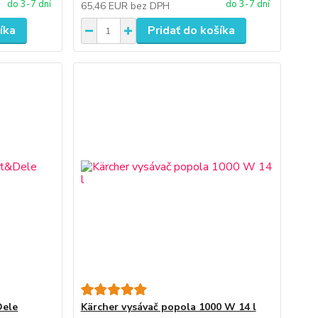
do 3-7 dní
do 3-7 dní
65,46 EUR
bez DPH
íka
Pridať do košíka
Dele
Kärcher vysávač popola 1000 W 14 l