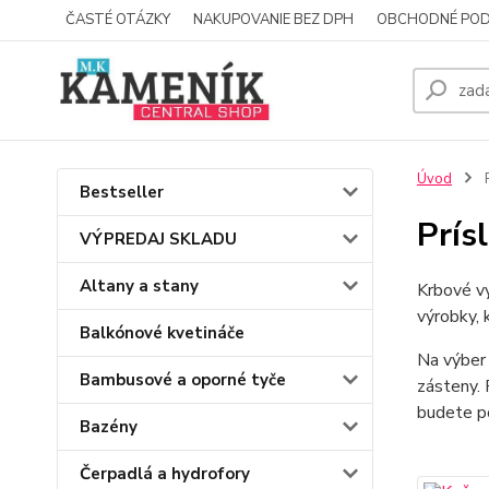
ČASTÉ OTÁZKY
NAKUPOVANIE BEZ DPH
OBCHODNÉ POD
Úvod
P
Bestseller
Prís
VÝPREDAJ SKLADU
Altany a stany
Krbové vy
výrobky, 
Balkónové kvetináče
Na výber 
Bambusové a oporné tyče
zásteny.
budete po
Bazény
Čerpadlá a hydrofory