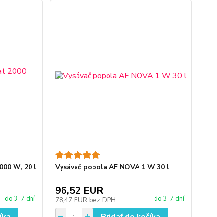
000 W, 20 l
Vysávač popola AF NOVA 1 W 30 l
96,52 EUR
do 3-7 dní
do 3-7 dní
78,47 EUR
bez DPH
íka
Pridať do košíka