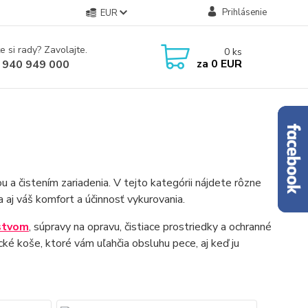
Prihlásenie
EUR
e si rady? Zavolajte.
0
ks
za
0 EUR
 940 949 000
u a čistením zariadenia. V tejto kategórii nájdete rôzne
 aj váš komfort a účinnosť vykurovania.
stvom
, súpravy na opravu, čistiace prostriedky a ochranné
cké koše, ktoré vám uľahčia obsluhu pece, aj keď ju