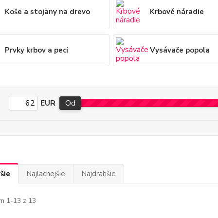
Koše a stojany na drevo
Krbové náradie
Prvky krbov a pecí
Vysávače popola
EUR
Od
šie
Najlacnejšie
Najdrahšie
m 1-13 z 13