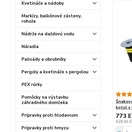
Kvetináče a nádoby
Markízy, balkónové zásteny,
rohože
Nádrže na dažďovú vodu
Náradia
Palisády a obrubníky
Pergoly a kvetináče s pergolou
PEX rúrky
Pomôcky na výstavbu
Šnekový
záhradného domčeka
kotol s
773 
Prípravky proti hlodavcom
628,46 
Prípravky proti hmyzu