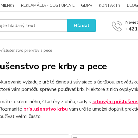
MIENKY
REKLAMÁCIA - ODSTÚPENIE
GDPR
KONTAKTY
BLOG
Neviet
Hľadať
+421
ríslušenstvo pre krby a pece
lušenstvo pre krby a pece
kurovanie vyžaduje určité činnosti súvisiace s údržbou, prevádzko
ktoré vám pomôžu správne používať krb. Niektoré z nich ovplyvnia
máte, okrem iného, ​​štartéry z ohňa, sady s
krbovým príslušen
 Rozmanité
príslušenstvo krbu
vám určite umožní doplniť prakti
užívať veľmi často.