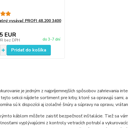
elný vysávač PROFI 48.200 3400
15 EUR
do 3-7 dní
UR
bez DPH
Pridať do košíka
kurovanie je jedným z najpríjemnejších spôsobov zahrievania inte
 tejto sekcii nájdete sortiment pre krby, ktoré sa opravujú sami, 
komína sú k dispozícii aj izolačné šnúry a súpravy na opravu, vrát
ýmto káblom môžete zaistiť bezpečnosť inštalácie. Tiež sa vám
lnosťami vyplývajúcimi z kontroly vetracích potrubí a vykurovacíc