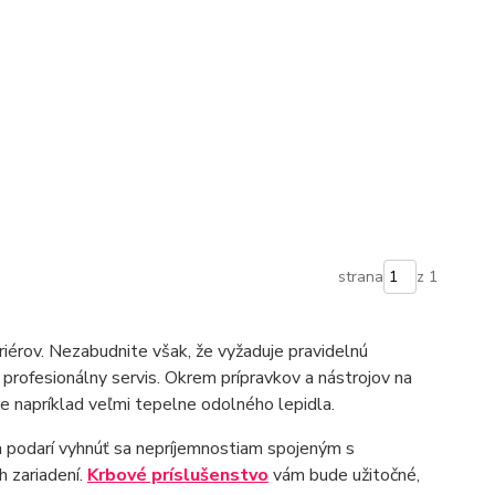
strana
z 1
riérov. Nezabudnite však, že vyžaduje pravidelnú
a profesionálny servis. Okrem prípravkov a nástrojov na
ane napríklad veľmi tepelne odolného lepidla.
 podarí vyhnúť sa nepríjemnostiam spojeným s
h zariadení.
Krbové príslušenstvo
vám bude užitočné,