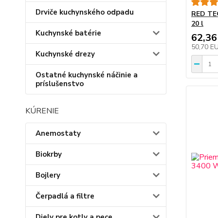
Drviče kuchynského odpadu
RED TE
20 l
Kuchynské batérie
62,36
50,70 E
Kuchynské drezy
Ostatné kuchynské náčinie a
príslušenstvo
KÚRENIE
Anemostaty
Biokrby
Bojlery
Čerpadlá a filtre
Diely pre kotly a pece