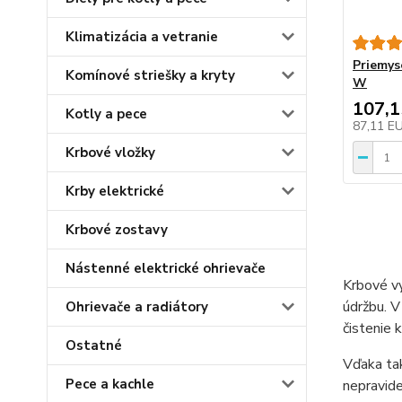
Klimatizácia a vetranie
Priemys
Komínové striešky a kryty
W
107,
Kotly a pece
87,11 E
Krbové vložky
Krby elektrické
Krbové zostavy
Nástenné elektrické ohrievače
Krbové vy
údržbu. V
Ohrievače a radiátory
čistenie 
Ostatné
Vďaka tak
Pece a kachle
nepravide