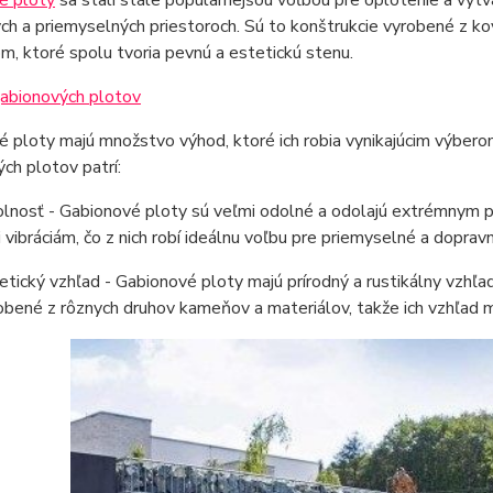
é ploty
sa stali stále populárnejšou voľbou pre oplotenie a vytvár
ch a priemyselných priestoroch. Sú to konštrukcie vyrobené z 
m, ktoré spolu tvoria pevnú a estetickú stenu.
abionových plotov
 ploty majú množstvo výhod, ktoré ich robia vynikajúcim výbero
ch plotov patrí:
lnosť - Gabionové ploty sú veľmi odolné a odolajú extrémnym 
i vibráciám, čo z nich robí ideálnu voľbu pre priemyselné a dopravn
etický vzhľad - Gabionové ploty majú prírodný a rustikálny vzhľa
obené z rôznych druhov kameňov a materiálov, takže ich vzhľad 