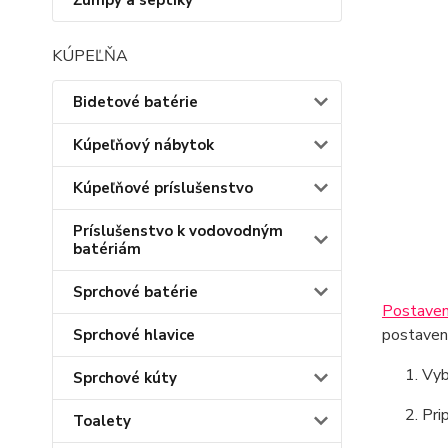
Žumpy a septiky
KÚPEĽŇA
Bidetové batérie
Kúpeľňový nábytok
Kúpeľňové príslušenstvo
Príslušenstvo k vodovodným
batériám
Sprchové batérie
Postaven
postaveni
Sprchové hlavice
Vyb
Sprchové kúty
Pri
Toalety