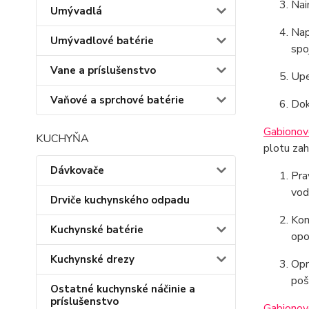
Nai
Umývadlá
Nap
Umývadlové batérie
spo
Vane a príslušenstvo
Upe
Vaňové a sprchové batérie
Dok
Gabionov
KUCHYŇA
plotu zah
Dávkovače
Pra
vod
Drviče kuchynského odpadu
Kon
Kuchynské batérie
opo
Kuchynské drezy
Opr
poš
Ostatné kuchynské náčinie a
príslušenstvo
Gabionov