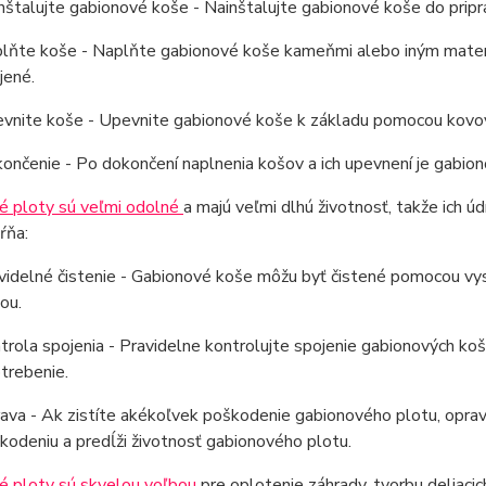
nštalujte gabionové koše - Nainštalujte gabionové koše do prip
lňte koše - Naplňte gabionové koše kameňmi alebo iným materiá
jené.
vnite koše - Upevnite gabionové koše k základu pomocou kovový
ončenie - Po dokončení naplnenia košov a ich upevnení je gabion
é ploty sú veľmi odolné
a majú veľmi dlhú životnosť, takže ich ú
ŕňa:
videlné čistenie - Gabionové koše môžu byť čistené pomocou vy
ou.
trola spojenia - Pravidelne kontrolujte spojenie gabionových k
trebenie.
ava - Ak zistíte akékoľvek poškodenie gabionového plotu, opra
kodeniu a predĺži životnosť gabionového plotu.
é ploty sú skvelou voľbou
pre oplotenie záhrady, tvorbu deliaci