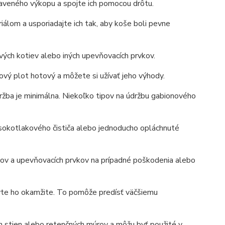
raveného výkopu a spojte ich pomocou drôtu.
lom a usporiadajte ich tak, aby koše boli pevne
ch kotiev alebo iných upevňovacích prvkov.
ový plot hotový a môžete si užívať jeho výhody.
držba je minimálna. Niekoľko tipov na údržbu gabionového
sokotlakového čističa alebo jednoducho opláchnuté
ošov a upevňovacích prvkov na prípadné poškodenia alebo
vte ho okamžite. To pomôže predísť väčšiemu
ch stien alebo retenčných múrov a môžu byť použité v