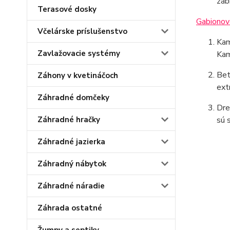
záb
Terasové dosky
Gabionov
Včelárske príslušenstvo
Kam
Zavlažovacie systémy
Kam
Bet
Záhony v kvetináčoch
ext
Záhradné domčeky
Dre
Záhradné hračky
sú 
Záhradné jazierka
Záhradný nábytok
Záhradné náradie
Záhrada ostatné