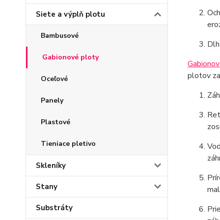
Och
Siete a výplň plotu
ero
Bambusové
Dlh
Gabionové ploty
Gabionov
plotov za
Oceľové
Záh
Panely
Ret
Plastové
zos
Tieniace pletivo
Vod
záh
Skleníky
Prí
Stany
mal
Substráty
Pri