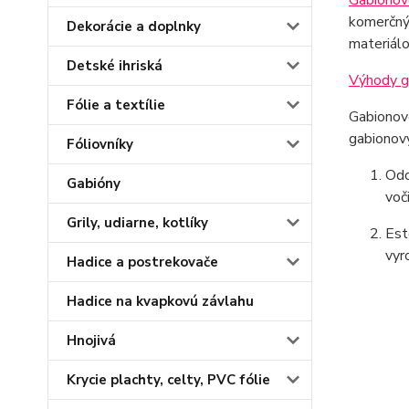
Gabionov
komerčný
Dekorácie a doplnky
materiálo
Detské ihriská
Výhody g
Fólie a textílie
Gabionové
gabionový
Fóliovníky
Odo
Gabióny
voč
Grily, udiarne, kotlíky
Est
vyr
Hadice a postrekovače
Hadice na kvapkovú závlahu
Hnojivá
Krycie plachty, celty, PVC fólie