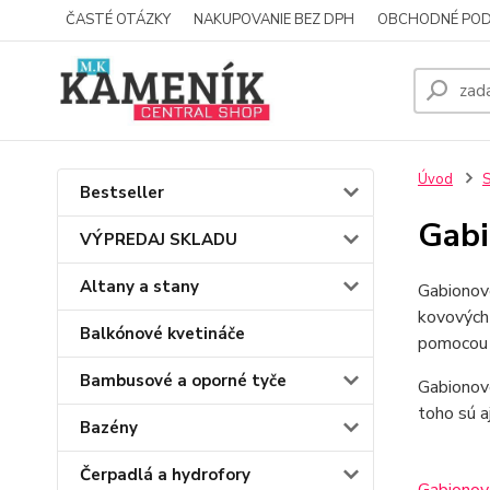
ČASTÉ OTÁZKY
NAKUPOVANIE BEZ DPH
OBCHODNÉ POD
Úvod
S
Bestseller
Gabi
VÝPREDAJ SKLADU
Altany a stany
Gabionové
kovových
Balkónové kvetináče
pomocou d
Bambusové a oporné tyče
Gabionové
toho sú a
Bazény
Čerpadlá a hydrofory