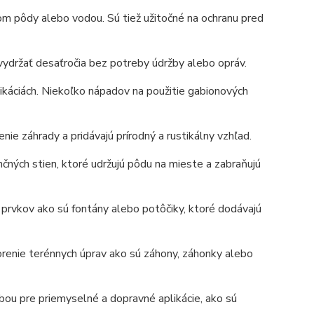
m pôdy alebo vodou. Sú tiež užitočné na ochranu pred
vydržať desaťročia bez potreby údržby alebo opráv.
ikáciách. Niekoľko nápadov na použitie gabionových
ie záhrady a pridávajú prírodný a rustikálny vzhľad.
ných stien, ktoré udržujú pôdu na mieste a zabraňujú
prvkov ako sú fontány alebo potôčiky, ktoré dodávajú
orenie terénnych úprav ako sú záhony, záhonky alebo
bou pre priemyselné a dopravné aplikácie, ako sú