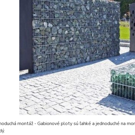
noduchá montáž - Gabionové ploty sú ľahké a jednoduché na mont
dý.