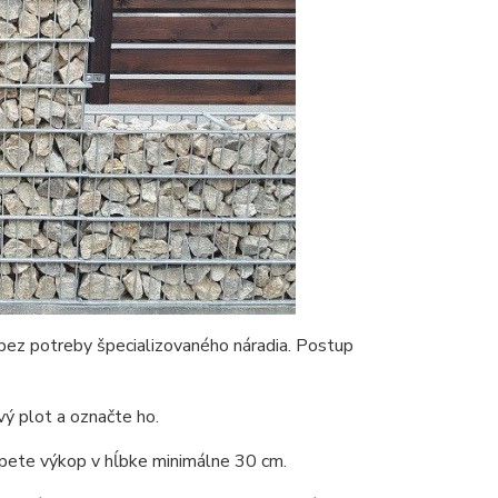
bez potreby špecializovaného náradia. Postup
vý plot a označte ho.
opete výkop v hĺbke minimálne 30 cm.