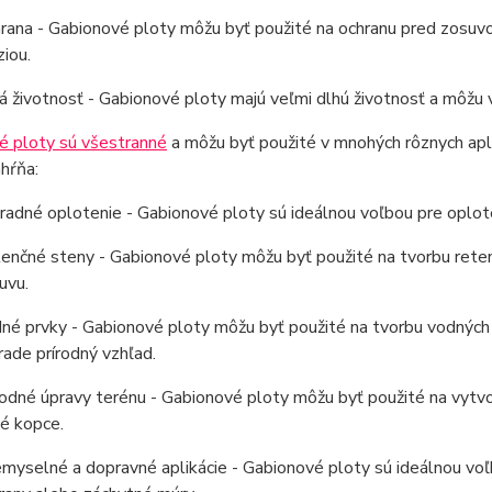
rana - Gabionové ploty môžu byť použité na ochranu pred zosuvo
ziou.
á životnosť - Gabionové ploty majú veľmi dlhú životnosť a môžu 
é ploty sú všestranné
a môžu byť použité v mnohých rôznych apl
hŕňa:
radné oplotenie - Gabionové ploty sú ideálnou voľbou pre oploten
enčné steny - Gabionové ploty môžu byť použité na tvorbu retenč
uvu.
né prvky - Gabionové ploty môžu byť použité na tvorbu vodných 
rade prírodný vzhľad.
rodné úpravy terénu - Gabionové ploty môžu byť použité na vytv
é kopce.
emyselné a dopravné aplikácie - Gabionové ploty sú ideálnou voľ