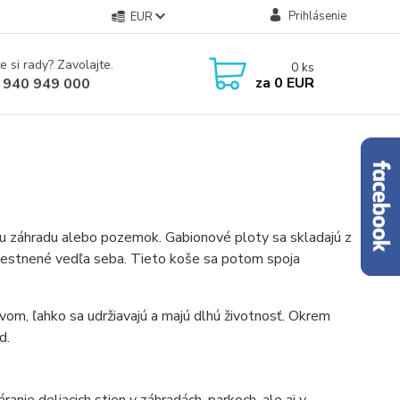
Prihlásenie
EUR
e si rady? Zavolajte.
0
ks
za
0 EUR
 940 949 000
šu záhradu alebo pozemok. Gabionové ploty sa skladajú z
iestnené vedľa seba. Tieto koše sa potom spoja
m, ľahko sa udržiavajú a majú dlhú životnosť. Okrem
d.