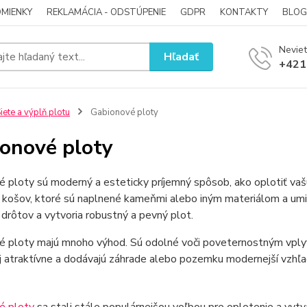
MIENKY
REKLAMÁCIA - ODSTÚPENIE
GDPR
KONTAKTY
BLOG
Neviet
Hľadať
+421
iete a výplň plotu
Gabionové ploty
onové ploty
 ploty sú moderný a esteticky príjemný spôsob, ako oplotiť va
 košov, ktoré sú naplnené kameňmi alebo iným materiálom a um
rôtov a vytvoria robustný a pevný plot.
 ploty majú mnoho výhod. Sú odolné voči poveternostným vplyvo
j atraktívne a dodávajú záhrade alebo pozemku modernejší vzhľa