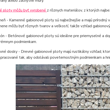
rany alebo záchytné múry.
é ploty môžu byť vyrobené
z rôznych materiálov, z ktorých najbe
eň - Kamenné gabionové ploty sú najbežnejšie a majú prírodný vz
ene môžu byť rôznych tvarov a veľkostí, takže vzhľad gabionov
ón - Betónové gabionové ploty sú ideálne pre priemyselné a dop
rémnym podmienkam.
vné dosky - Drevné gabionové ploty majú rustikálny vzhľad, ktor
spracované tak, aby odolávali poveternostným podmienkam a hni