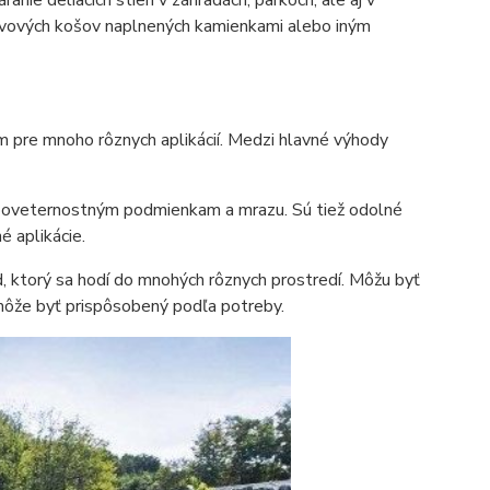
anie deliacich stien v záhradách, parkoch, ale aj v
kovových košov naplnených kamienkami alebo iným
m pre mnoho rôznych aplikácií. Medzi hlavné výhody
poveternostným podmienkam a mrazu. Sú tiež odolné
é aplikácie.
d, ktorý sa hodí do mnohých rôznych prostredí. Môžu byť
môže byť prispôsobený podľa potreby.