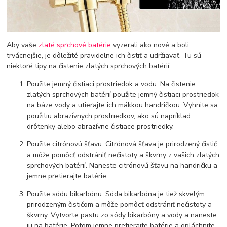
Aby vaše
zlaté sprchové batérie
vyzerali ako nové a boli
trvácnejšie, je dôležité pravidelne ich čistiť a udržiavať. Tu sú
niektoré tipy na čistenie zlatých sprchových batérií:
Použite jemný čistiaci prostriedok a vodu: Na čistenie
zlatých sprchových batérií použite jemný čistiaci prostriedok
na báze vody a utierajte ich mäkkou handričkou. Vyhnite sa
použitiu abrazívnych prostriedkov, ako sú napríklad
drôtenky alebo abrazívne čistiace prostriedky.
Použite citrónovú šťavu: Citrónová šťava je prirodzený čistič
a môže pomôcť odstrániť nečistoty a škvrny z vašich zlatých
sprchových batérií. Naneste citrónovú šťavu na handričku a
jemne pretierajte batérie.
Použite sódu bikarbónu: Sóda bikarbóna je tiež skvelým
prirodzeným čističom a môže pomôcť odstrániť nečistoty a
škvrny. Vytvorte pastu zo sódy bikarbóny a vody a naneste
ju na batérie. Potom jemne pretierajte batérie a opláchnite