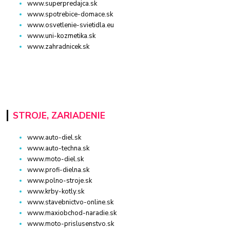
www.superpredajca.sk
www.spotrebice-domace.sk
www.osvetlenie-svietidla.eu
www.uni-kozmetika.sk
www.zahradnicek.sk
STROJE, ZARIADENIE
www.auto-diel.sk
www.auto-techna.sk
www.moto-diel.sk
www.profi-dielna.sk
www.polno-stroje.sk
www.krby-kotly.sk
www.stavebnictvo-online.sk
www.maxiobchod-naradie.sk
www.moto-prislusenstvo.sk