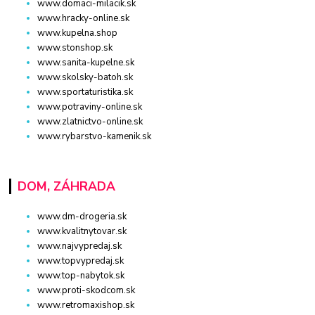
www.domaci-milacik.sk
www.hracky-online.sk
www.kupelna.shop
www.stonshop.sk
www.sanita-kupelne.sk
www.skolsky-batoh.sk
www.sportaturistika.sk
www.potraviny-online.sk
www.zlatnictvo-online.sk
www.rybarstvo-kamenik.sk
DOM, ZÁHRADA
www.dm-drogeria.sk
www.kvalitnytovar.sk
www.najvypredaj.sk
www.topvypredaj.sk
www.top-nabytok.sk
www.proti-skodcom.sk
www.retromaxishop.sk