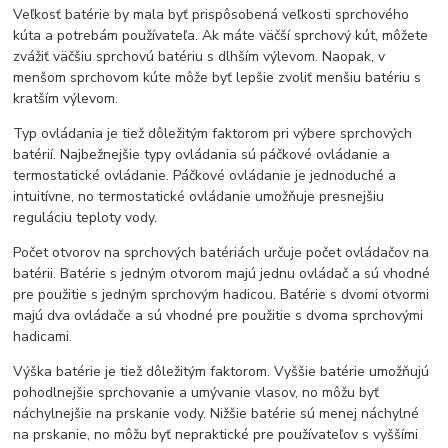
Veľkosť batérie by mala byť prispôsobená veľkosti sprchového
kúta a potrebám používateľa. Ak máte väčší sprchový kút, môžete
zvážiť väčšiu sprchovú batériu s dlhším výlevom. Naopak, v
menšom sprchovom kúte môže byť lepšie zvoliť menšiu batériu s
kratším výlevom.
Typ ovládania je tiež dôležitým faktorom pri výbere sprchových
batérií. Najbežnejšie typy ovládania sú páčkové ovládanie a
termostatické ovládanie. Páčkové ovládanie je jednoduché a
intuitívne, no termostatické ovládanie umožňuje presnejšiu
reguláciu teploty vody.
Počet otvorov na sprchových batériách určuje počet ovládačov na
batérii. Batérie s jedným otvorom majú jednu ovládač a sú vhodné
pre použitie s jedným sprchovým hadicou. Batérie s dvomi otvormi
majú dva ovládače a sú vhodné pre použitie s dvoma sprchovými
hadicami.
Výška batérie je tiež dôležitým faktorom. Vyššie batérie umožňujú
pohodlnejšie sprchovanie a umývanie vlasov, no môžu byť
náchylnejšie na prskanie vody. Nižšie batérie sú menej náchylné
na prskanie, no môžu byť nepraktické pre používateľov s vyššími