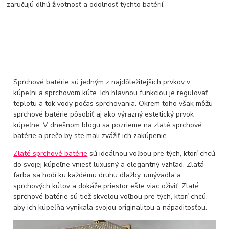
zaručujú dlhú životnosť a odolnosť týchto batérií.
Sprchové batérie sú jedným z najdôležitejších prvkov v
kúpeľni a sprchovom kúte. Ich hlavnou funkciou je regulovať
teplotu a tok vody počas sprchovania. Okrem toho však môžu
sprchové batérie pôsobiť aj ako výrazný estetický prvok
kúpeľne. V dnešnom blogu sa pozrieme na zlaté sprchové
batérie a prečo by ste mali zvážiť ich zakúpenie.
Zlaté sprchové batérie
sú ideálnou voľbou pre tých, ktorí chcú
do svojej kúpeľne vniesť luxusný a elegantný vzhľad. Zlatá
farba sa hodí ku každému druhu dlažby, umývadla a
sprchových kútov a dokáže priestor ešte viac oživiť. Zlaté
sprchové batérie sú tiež skvelou voľbou pre tých, ktorí chcú,
aby ich kúpeľňa vynikala svojou originalitou a nápaditosťou.