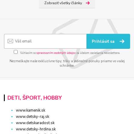
Zobraziť všetky články
Prihlásiť sa
Súhlasím so
spracovaním osobných údajov
za účelom zasielania newslettera.
Nezmeškajte naše exkluzívne tipy, triky a jedinečné ponuky priamo vo vašej
schránke.
DETI, ŠPORT, HOBBY
www.kamenik.sk
www.detsky-raj.sk
www.detskaradost.sk
www.detsky-hrdina.sk