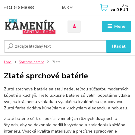
0
ks
EUR
+421 940 949 000
za
0 EUR
Menu
Hľadať
Úvod
Sprchové batérie
Zlaté
Zlaté sprchové batérie
Zlaté sprchové batérie sa stali nedeliteľnou súčasťou moderných
kúpeľní a kuchýň. Tieto luxusné batérie sú veľmi populárne vďaka
svojmu krásnemu vzhľadu a vysokému kvalitnému spracovaniu.
Zlatá farba dodáva kúpeľniam a kuchyniam eleganciu a noblesu.
Zlaté batérie sú k dispozícii v mnohých rôznych dizajnoch a
štýloch, aby sa dokonale hodili k výzdobe a zariadeniu každého
interiéru. Vysoká kvalita materiálov a precízne spracovanie