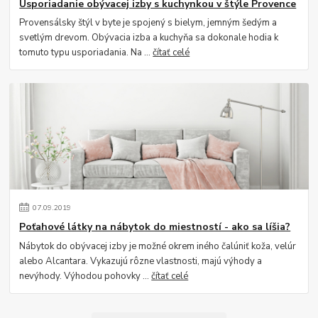
Usporiadanie obývacej izby s kuchynkou v štýle Provence
Provensálsky štýl v byte je spojený s bielym, jemným šedým a
svetlým drevom. Obývacia izba a kuchyňa sa dokonale hodia k
tomuto typu usporiadania. Na ...
čítať celé
07
.
09
.
2019
Poťahové látky na nábytok do miestností - ako sa líšia?
Nábytok do obývacej izby je možné okrem iného čalúniť koža, velúr
alebo Alcantara. Vykazujú rôzne vlastnosti, majú výhody a
nevýhody. Výhodou pohovky ...
čítať celé