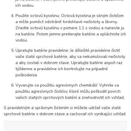
ich vodou.
Použite octovú kyselinu: Octová kyselina je silným čističom
a môže pomôcť odstrániť tvrdohlavé nečistoty a škvrny.
Zriedte octovú kyselinu v pomere 1:1 s vodou a naneste ju
na batérie. Potom jemne pretierajte batérie a opláchnite ich
vodou.
Upratujte batérie pravidelne: Je dôležité pravidelne čistiť
vaše zlaté sprchové batérie, aby sa nekumulovali nečistoty
a aby zostali v dobrom stave. Upratujte batérie aspoň raz
týždenne a pravidelne ich kontrolujte na prípadné
poškodenia.
Vyvarujte sa použitiu agresívnych chemikálií: Vyhnite sa
použitiu agresívnych čističov, ktoré môžu poškodiť povrch
vašich zlatých sprchových batérií a znehodnotiť ich vzhľad.
S pravidelným a správnym čistením si môžete udržať vaše zlaté
sprchové batérie v dobrom stave a zachovať ich vynikajúci vzhľad.