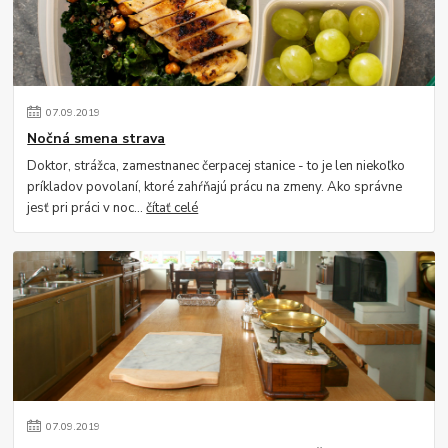
07
.
09
.
2019
Nočná smena strava
Doktor, strážca, zamestnanec čerpacej stanice - to je len niekoľko
príkladov povolaní, ktoré zahŕňajú prácu na zmeny. Ako správne
jesť pri práci v noc...
čítať celé
07
.
09
.
2019