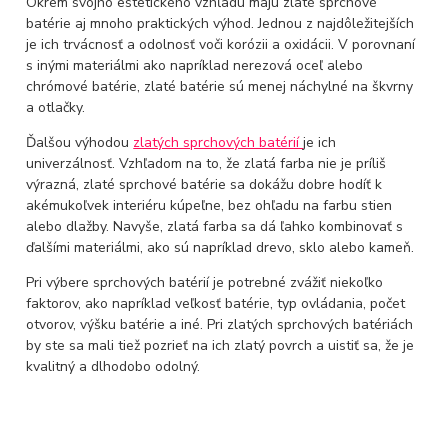
Okrem svojho estetického vzhľadu majú zlaté sprchové
batérie aj mnoho praktických výhod. Jednou z najdôležitejších
je ich trvácnosť a odolnosť voči korózii a oxidácii. V porovnaní
s inými materiálmi ako napríklad nerezová oceľ alebo
chrómové batérie, zlaté batérie sú menej náchylné na škvrny
a otlačky.
Ďalšou výhodou
zlatých sprchových batérií
je ich
univerzálnosť. Vzhľadom na to, že zlatá farba nie je príliš
výrazná, zlaté sprchové batérie sa dokážu dobre hodíť k
akémukoľvek interiéru kúpeľne, bez ohľadu na farbu stien
alebo dlažby. Navyše, zlatá farba sa dá ľahko kombinovať s
ďalšími materiálmi, ako sú napríklad drevo, sklo alebo kameň.
Pri výbere sprchových batérií je potrebné zvážiť niekoľko
faktorov, ako napríklad veľkosť batérie, typ ovládania, počet
otvorov, výšku batérie a iné. Pri zlatých sprchových batériách
by ste sa mali tiež pozrieť na ich zlatý povrch a uistiť sa, že je
kvalitný a dlhodobo odolný.