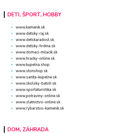
DETI, ŠPORT, HOBBY
www.kamenik.sk
www.detsky-raj.sk
www.detskaradost.sk
www.detsky-hrdina.sk
www.domaci-milacik.sk
www.hracky-online.sk
www.kupelna.shop
www.stonshop.sk
www.sanita-kupelne.sk
www.skolsky-batoh.sk
www.sportaturistika.sk
www.potraviny-online.sk
www.zlatnictvo-online.sk
www.rybarstvo-kamenik.sk
DOM, ZÁHRADA