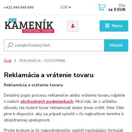
0
ks
EUR
+421 940 949 000
za
0 EUR
Menu
Hľadať
Úvod
REKLAMÁCIA - ODSTÚPENIE
Reklamácia a vrátenie tovaru
Reklamácia a vrátenie tovaru
Detailný popis procesu reklamácie alebo vrátenia tovaru nájdete
v našich
obchodných podmienkach
. Mrzí nás, že z určitého
dôvodu ste nutení tovar reklamovať alebo tovar vrátiť. Sme Vám
plne k dispozícii, aby sa prípad vyriešil v čo najkratšom termíne k
obojstrannej spokojnosti.
Prvým krokom je čo najpodrobnejšie vyplniť nasledujúci formulár.