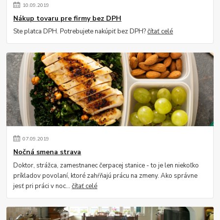
10
.
09
.
2019
Nákup tovaru pre firmy bez DPH
Ste platca DPH. Potrebujete nakúpiť bez DPH?
čítať celé
07
.
09
.
2019
Nočná smena strava
Doktor, strážca, zamestnanec čerpacej stanice - to je len niekoľko
príkladov povolaní, ktoré zahŕňajú prácu na zmeny. Ako správne
jesť pri práci v noc...
čítať celé