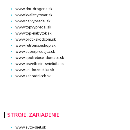
www.dm-drogeria.sk
www.kvalitnytovar.sk
www.najvypredaj.sk
www.topvypredaj.sk
www.top-nabytok.sk
www.proti-skodcom.sk
www.retromaxishop.sk
www.superpredajca.sk
www.spotrebice-domace.sk
www.osvetlenie-svietidla.eu
www.uni-kozmetika.sk
www.zahradnicek.sk
STROJE, ZARIADENIE
www.auto-diel.sk