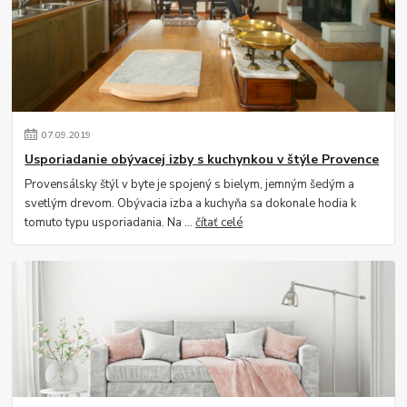
07
.
09
.
2019
Usporiadanie obývacej izby s kuchynkou v štýle Provence
Provensálsky štýl v byte je spojený s bielym, jemným šedým a
svetlým drevom. Obývacia izba a kuchyňa sa dokonale hodia k
tomuto typu usporiadania. Na ...
čítať celé