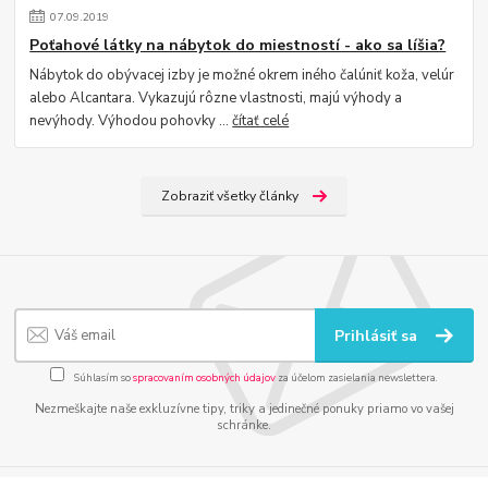
07
.
09
.
2019
Poťahové látky na nábytok do miestností - ako sa líšia?
Nábytok do obývacej izby je možné okrem iného čalúniť koža, velúr
alebo Alcantara. Vykazujú rôzne vlastnosti, majú výhody a
nevýhody. Výhodou pohovky ...
čítať celé
Zobraziť všetky články
Prihlásiť sa
Súhlasím so
spracovaním osobných údajov
za účelom zasielania newslettera.
Nezmeškajte naše exkluzívne tipy, triky a jedinečné ponuky priamo vo vašej
schránke.