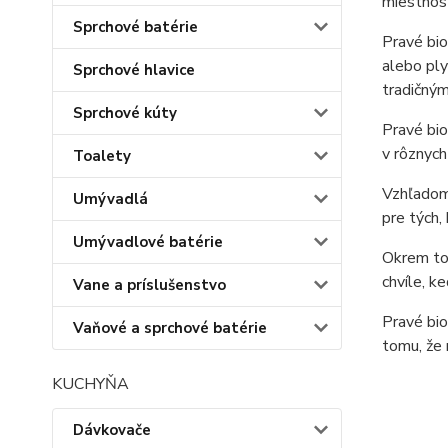
miestnost
Sprchové batérie
Pravé bio
alebo ply
Sprchové hlavice
tradičným
Sprchové kúty
Pravé bio
v rôznych
Toalety
Vzhľadom 
Umývadlá
pre tých,
Umývadlové batérie
Okrem t
chvíle, k
Vane a príslušenstvo
Pravé bio
Vaňové a sprchové batérie
tomu, že 
KUCHYŇA
Dávkovače