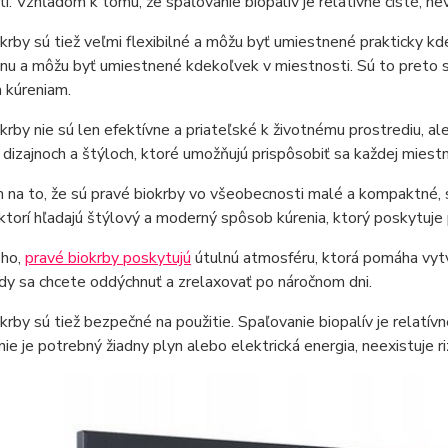
i. Vzhľadom k tomu, že spaľovanie biopalív je relatívne čisté, ne
krby sú tiež veľmi flexibilné a môžu byť umiestnené prakticky k
nu a môžu byť umiestnené kdekoľvek v miestnosti. Sú to preto skv
 kúreniam.
krby nie sú len efektívne a priateľské k životnému prostrediu, al
 dizajnoch a štýloch, ktoré umožňujú prispôsobiť sa každej miestn
na to, že sú pravé biokrby vo všeobecnosti malé a kompaktné, s
 ktorí hľadajú štýlový a moderný spôsob kúrenia, ktorý poskytuje 
oho,
pravé biokrby poskytujú
útulnú atmosféru, ktorá pomáha vytvá
edy sa chcete oddýchnuť a zrelaxovať po náročnom dni.
krby sú tiež bezpečné na použitie. Spaľovanie biopalív je relatí
nie je potrebný žiadny plyn alebo elektrická energia, neexistuje r