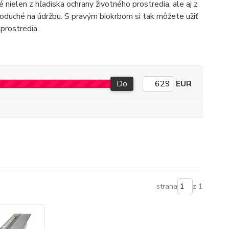
nielen z hľadiska ochrany životného prostredia, ale aj z
noduché na údržbu. S pravým biokrbom si tak môžete užiť
prostredia.
Do
EUR
strana
z 1