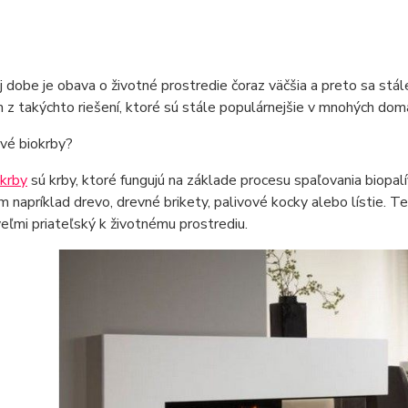
 dobe je obava o životné prostredie čoraz väčšia a preto sa stále
 z takýchto riešení, ktoré sú stále populárnejšie v mnohých dom
vé biokrby?
okrby
sú krby, ktoré fungujú na základe procesu spaľovania biopalí
m napríklad drevo, drevné brikety, palivové kocky alebo lístie. T
veľmi priateľský k životnému prostrediu.