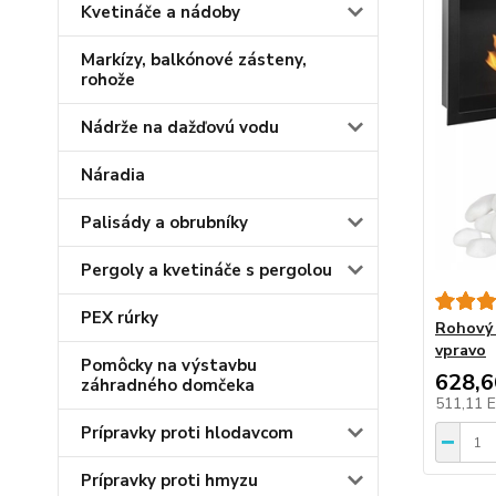
Kvetináče a nádoby
Markízy, balkónové zásteny,
rohože
Nádrže na dažďovú vodu
Náradia
Palisády a obrubníky
Pergoly a kvetináče s pergolou
PEX rúrky
Rohový 
vpravo
Pomôcky na výstavbu
628,
záhradného domčeka
511,11 
Prípravky proti hlodavcom
Prípravky proti hmyzu