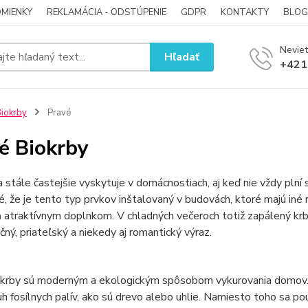
MIENKY
REKLAMÁCIA - ODSTÚPENIE
GDPR
KONTAKTY
BLOG
Neviet
Hľadať
+421
iokrby
Pravé
é Biokrby
 stále častejšie vyskytuje v domácnostiach, aj keď nie vždy plní s
, že je tento typ prvkov inštalovaný v budovách, ktoré majú iné 
 atraktívnym doplnkom. V chladných večeroch totiž zapálený krb 
čný, priateľský a niekedy aj romantický výraz.
okrby sú moderným a ekologickým spôsobom vykurovania domov. N
uh fosílnych palív, ako sú drevo alebo uhlie. Namiesto toho sa po