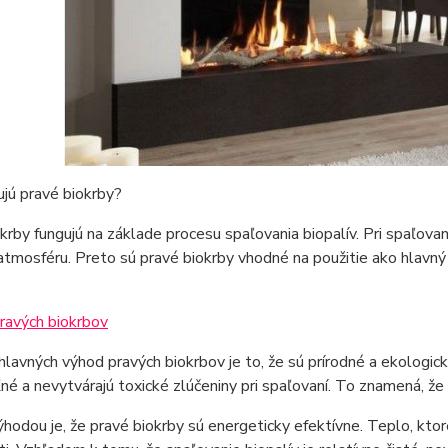
jú pravé biokrby?
krby fungujú na základe procesu spaľovania biopalív. Pri spaľovan
atmosféru. Preto sú pravé biokrby vhodné na použitie ako hlavný
ravých biokrbov
hlavných výhod pravých biokrbov je to, že sú prírodné a ekologické
né a nevytvárajú toxické zlúčeniny pri spaľovaní. To znamená, že 
hodou je, že pravé biokrby sú energeticky efektívne. Teplo, ktoré