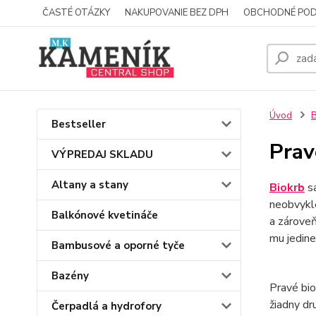
ČASTÉ OTÁZKY
NAKUPOVANIE BEZ DPH
OBCHODNÉ POD
Úvod
B
Bestseller
Prav
VÝPREDAJ SKLADU
Altany a stany
Biokrb
sa
neobvyklé
Balkónové kvetináče
a zároveň
mu jedine
Bambusové a oporné tyče
Bazény
Pravé bi
žiadny dr
Čerpadlá a hydrofory