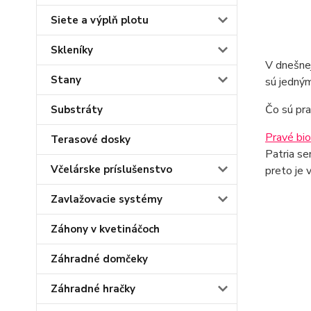
Siete a výplň plotu
Skleníky
V dnešnej
Stany
sú jedným
Čo sú pra
Substráty
Pravé bi
Terasové dosky
Patria se
Včelárske príslušenstvo
preto je 
Zavlažovacie systémy
Záhony v kvetináčoch
Záhradné domčeky
Záhradné hračky