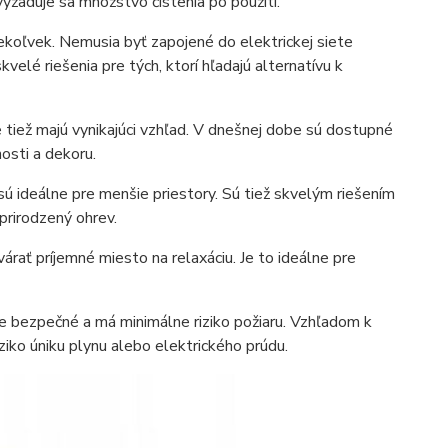
vyžaduje sa množstvo čistenia po použití.
dekoľvek. Nemusia byť zapojené do elektrickej siete
elé riešenia pre tých, ktorí hľadajú alternatívu k
e tiež majú vynikajúci vzhľad. V dnešnej dobe sú dostupné
osti a dekoru.
ú ideálne pre menšie priestory. Sú tiež skvelým riešením
prirodzený ohrev.
rať príjemné miesto na relaxáciu. Je to ideálne pre
vne bezpečné a má minimálne riziko požiaru. Vzhľadom k
iziko úniku plynu alebo elektrického prúdu.