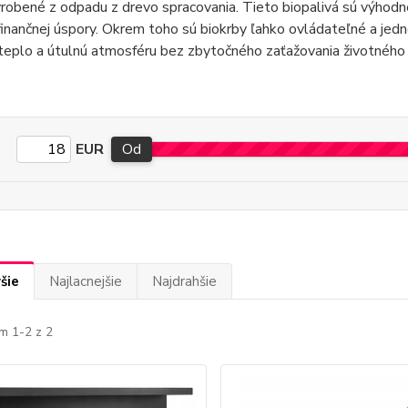
robené z odpadu z drevo spracovania. Tieto biopalivá sú výhodné 
finančnej úspory. Okrem toho sú biokrby ľahko ovládateľné a jed
teplo a útulnú atmosféru bez zbytočného zaťažovania životného 
EUR
Od
šie
Najlacnejšie
Najdrahšie
m 1-2 z 2