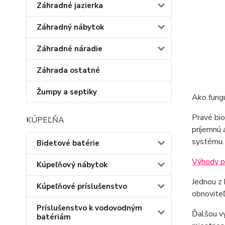
Záhradné jazierka
Záhradný nábytok
Záhradné náradie
Záhrada ostatné
Žumpy a septiky
Ako fungu
Pravé bio
KÚPEĽŇA
príjemnú 
systému.
Bidetové batérie
Výhody p
Kúpeľňový nábytok
Jednou z 
Kúpeľňové príslušenstvo
obnoviteľ
Príslušenstvo k vodovodným
Ďalšou vý
batériám