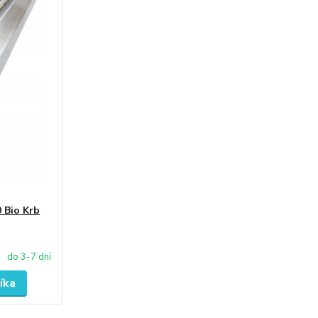
 Bio Krb
do 3-7 dní
íka