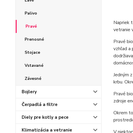
Ľavé
Palivo
Napriek t
Pravé
vetranie 
Prenosné
Pravé bio
vzhľad a 
Stojace
dodržiava
domácnosť
Vstavané
Jedným z
Závesné
krbu. Okr
Bojlery
Pravé bio
zdroje en
Čerpadlá a filtre
Okrem toh
Diely pre kotly a pece
prostredi
Klimatizácia a vetranie
V niektor