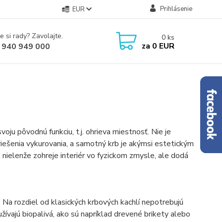
Prihlásenie
EUR
e si rady? Zavolajte.
0
ks
za
0 EUR
 940 949 000
voju pôvodnú funkciu, t.j. ohrieva miestnosť. Nie je
riešenia vykurovania, a samotný krb je akýmsi estetickým
nielenže zohreje interiér vo fyzickom zmysle, ale dodá
a rozdiel od klasických krbových kachlí nepotrebujú
užívajú biopalivá, ako sú napríklad drevené brikety alebo