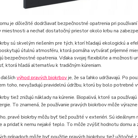
omu je dôležité dodržiavať bezpečnostné opatrenia pri používaní
v miestnosti a nechať dostatočný priestor okolo krbu na zabezp
krby sú skvelým riešením pre tých, ktorí hľadajú ekologickú a efe
poskytujú útulnú atmosféru, ktorá pomáha vytvárať príjemné miest
jú bezpečnostné opatrenia. Vďaka svojej flexibilite a možnosti 
, ktorá hľadá alternatívu k tradičným kúreniam.
 ďalších
výhod pravých biokrbov
je, že sa ľahko udržiavajú. Po pou
em toho, nevyžadujú pravidelnú údržbu, ktorú by bolo potrebné v
krby tiež znižujú náklady na kúrenie. Biopalivá, ktoré sa používajú
ergie. To znamená, že používanie pravých biokrbov môže výrazne zn
o, pravé biokrby môžu byť tiež použité v exteriéri. Sú ideálnym ri
e a pridať k nemu nejaké teplo. To môže zvýšiť hodnotu domu a z
ých prípadoch môže byť použitie pravých biokrbov tiež užitočné z