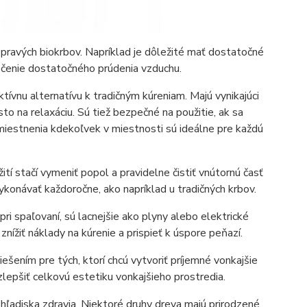
 pravých biokrbov. Napríklad je dôležité mať dostatočné
ečenie dostatočného prúdenia vzduchu.
ktívnu alternatívu k tradičným kúreniam. Majú vynikajúci
o na relaxáciu. Sú tiež bezpečné na použitie, ak sa
umiestnenia kdekoľvek v miestnosti sú ideálne pre každú
žití stačí vymeniť popol a pravidelne čistiť vnútornú časť
ykonávať každoročne, ako napríklad u tradičných krbov.
 pri spaľovaní, sú lacnejšie ako plyny alebo elektrické
ížiť náklady na kúrenie a prispieť k úspore peňazí.
ešením pre tých, ktorí chcú vytvoriť príjemné vonkajšie
lepšiť celkovú estetiku vonkajšieho prostredia.
 hľadiska zdravia. Niektoré druhy dreva majú prirodzené