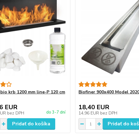
bio krb 1200 mm line-P 120 cm
Biofiner 900x400 Model 2020
66 EUR
18,40 EUR
do 3-7 dní
EUR
bez DPH
14,96 EUR
bez DPH
Pridať do košíka
Pridať do koš