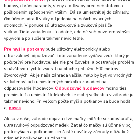
budovy, chráni parapety, steny a odkvapy pred nečistotami a
poškodením spôsobeným vtákmi. Dá sa umiestniť aj do záhrady,
čím účinne odradí vtáky od jedenia na našich ovocných
stromoch. V ponuke sú ultrazvukové a zvukové plašiče
vtákov. Tieto zariadenia sú odolné, odolné voči poveternostným
vplyvom a po zložení takmer neviditeľné.
Pre myši a potkany
bude užitočný elektronický alebo
ultrazvukový odpudzovač. Toto zariadenie vydáva zvuk, ktorý je
počuteľný pre hlodavce, ale nie pre človeka, a odstraňuje problém
s návštevou týchto zvierat na ploche približne 500 metrov
štvorcových. Ak je naša záhrada väčšia, malo by byť vo vhodných
vzdialenostiach umiestnených niekoľko zariadení na
odpudzovanie hlodavcov.
Odpudzovač hlodavcov
možno tiež
premiestniť a umiestniť kdekoľvek. Je malej veľkosti a v záhrade ju
takmer nevidno. Pri veľkom počte myší a potkanov sa bude hodiť
aj
pasca
.
Ak sa v našej záhrade objavia divé mačky, môžete si zaobstarať aj
ultrazvukový odpudzovač mačiek. Zatiaľ čo mačky sú účinné v boji
proti myšiam a potkanom, ich časté návštevy záhrady môžu tiež
prispieť k poškodeniu a zápachu.