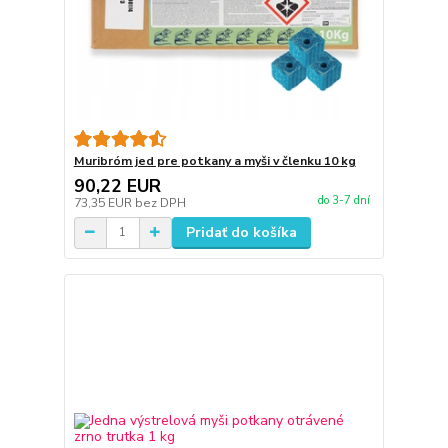
Muribróm jed pre potkany a myši v členku 10 kg
90,22 EUR
do 3-7 dní
73,35 EUR
bez DPH
Pridať do košíka