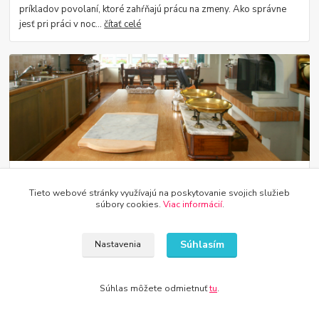
príkladov povolaní, ktoré zahŕňajú prácu na zmeny. Ako správne
jesť pri práci v noc...
čítať celé
07
.
09
.
2019
Tieto webové stránky využívajú na poskytovanie svojich služieb
Usporiadanie obývacej izby s kuchynkou v štýle Provence
súbory cookies.
Viac informácií
.
Provensálsky štýl v byte je spojený s bielym, jemným šedým a
svetlým drevom. Obývacia izba a kuchyňa sa dokonale hodia k
Súhlasím
Nastavenia
tomuto typu usporiadania. Na ...
čítať celé
Súhlas môžete odmietnuť
tu
.