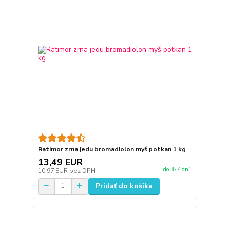
Ratimor zrna jedu bromadiolon myš potkan 1 kg
13,49 EUR
do 3-7 dní
10,97 EUR
bez DPH
Pridať do košíka