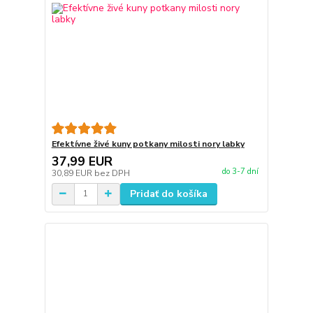
Efektívne živé kuny potkany milosti nory labky
37,99 EUR
do 3-7 dní
30,89 EUR
bez DPH
Pridať do košíka