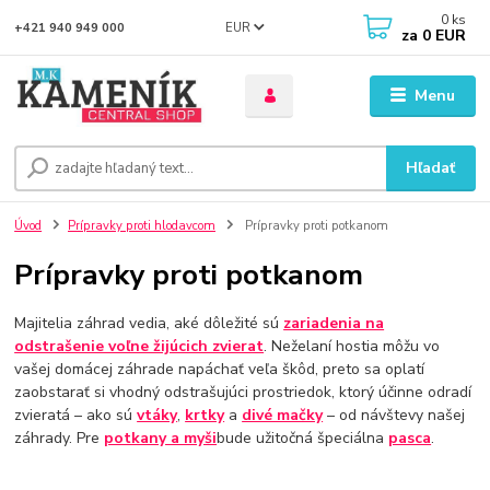
0
ks
EUR
+421 940 949 000
za
0 EUR
Menu
Hľadať
Úvod
Prípravky proti hlodavcom
Prípravky proti potkanom
Prípravky proti potkanom
Majitelia záhrad vedia, aké dôležité sú
zariadenia na
odstrašenie voľne žijúcich zvierat
. Neželaní hostia môžu vo
vašej domácej záhrade napáchať veľa škôd, preto sa oplatí
zaobstarať si vhodný odstrašujúci prostriedok, ktorý účinne odradí
zvieratá – ako sú
vtáky
,
krtky
a
divé mačky
– od návštevy našej
záhrady. Pre
potkany a myši
bude užitočná špeciálna
pasca
.