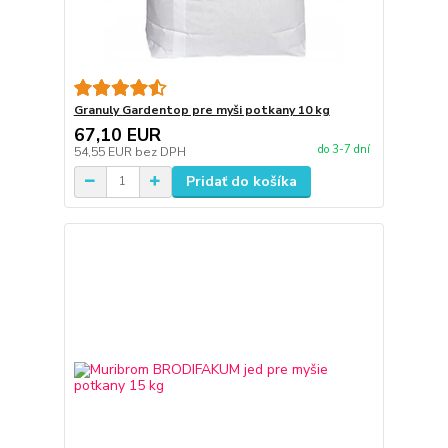
Granuly Gardentop pre myši potkany 10 kg
67,10 EUR
do 3-7 dní
54,55 EUR
bez DPH
Pridať do košíka