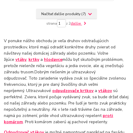
Načítať ďalšie produkty (7)
strana
z 2
ďalšie
V ponuke nášho obchodu je veľa druhov odstrašujúcich
prostriedkov, ktoré majú odradiť konkrétne druhy zvierat od
návštevy našej domácej záhrady alebo pozemku. Voľne
žijúce
vtáky
,
krtky
a
hlodavce
môžu byť skutočným problémom,
pretože nielenže ničia vegetáciu a jedia ovocie, ale aj znečisťujú
záhradu trusom.Dobrým riešením je ultrazvukový
odpudzovač. Toto zariadenie vydáva zvuk so špeciálne zvolenou
frekvenciou, ktorý je pre daný živočíšny druh veľmi
nepríjemný. Ultrazvukové
odpudzovače krtkov
a
vtákov
sú
perfektné. Zviera, ktoré počuje vydávaný zvuk, sa bude držať ďalej
od našej záhrady alebo pozemku. Pre ľudí je tento zvuk prakticky
nepočuteľný a neutrálny. Ak v lete radi trávime čas na záhrade,
najmä po zotmení, príde vhod ultrazvukový repelent
proti
komárom
. Proti komárom zaberú aj pachové repelenty.
Odpudzovač vtákov
je možné namontovať napríklad na fasádu