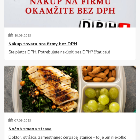
10
.
09
.
2019
Nákup tovaru pre firmy bez DPH
Ste platca DPH. Potrebujete nakúpiť bez DPH?
čítať celé
07
.
09
.
2019
Nočná smena strava
Doktor, strážca, zamestnanec čerpacej stanice - to je len niekoľko