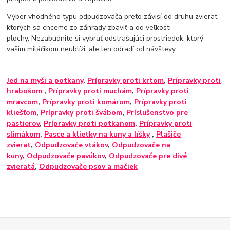
Výber vhodného typu odpudzovača preto závisí od druhu zvierat,
ktorých sa chceme zo záhrady zbaviť a od veľkosti
plochy. Nezabudnite si vybrať odstrašujúci prostriedok, ktorý
vašim miláčikom neublíži, ale len odradí od návštevy.
Jed na myši a potkany
,
Prípravky proti krtom
,
Prípravky proti
hrabošom
,
Prípravky proti muchám
,
Prípravky proti
mravcom
,
Prípravky proti komárom
,
Prípravky proti
kliešťom
,
Prípravky proti švábom
,
Príslušenstvo pre
pastierov
,
Prípravky proti potkanom
,
Prípravky proti
slimákom
,
Pasce a klietky na kuny a líšky
,
Plašiče
zvierat
,
Odpudzovače vtákov
,
Odpudzovače na
kuny
,
Odpudzovače pavúkov
,
Odpudzovače pre divé
zvieratá
,
Odpudzovače psov a mačiek