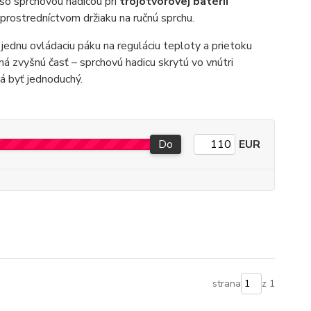
a so sprchovou hadicou pri
trojotvorovej batérii
rostredníctvom držiaku na ručnú sprchu.
jednu ovládaciu páku na reguláciu teploty a prietoku
 má zvyšnú časť – sprchovú hadicu skrytú vo vnútri
má byť jednoduchý.
Do
EUR
strana
z 1