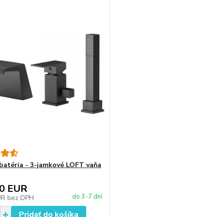
batéria - 3-jamkové LOFT vaňa
40 EUR
do 3-7 dní
UR
bez DPH
Pridať do košíka