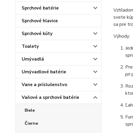
Sprchové batérie
Vzhľadom 
svete kúp
Sprchové hlavice
sa pre tr
Sprchové kúty
Výhody:
Toalety
Jed
spr
Umývadlá
Pre
Umývadlové batérie
pri 
Vane a príslušenstvo
Roz
kto
Vaňové a sprchové batérie
Ľah
Biele
Fun
Čierne
spr