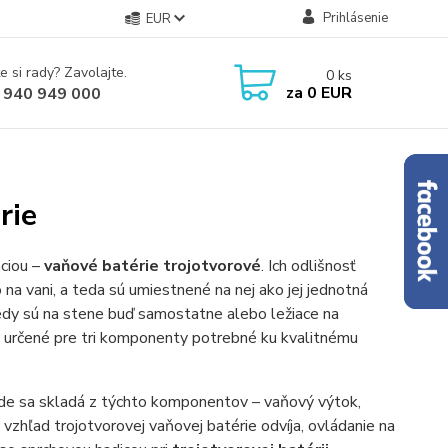
Prihlásenie
EUR
e si rady? Zavolajte.
0
ks
za
0 EUR
 940 949 000
rie
nciou –
vaňové batérie trojotvorové
. Ich odlišnosť
na vani, a teda sú umiestnené na nej ako jej jednotná
edy sú na stene buď samostatne alebo ležiace na
ry určené pre tri komponenty potrebné ku kvalitnému
de sa skladá z týchto komponentov – vaňový výtok,
zhľad trojotvorovej vaňovej batérie odvíja, ovládanie na