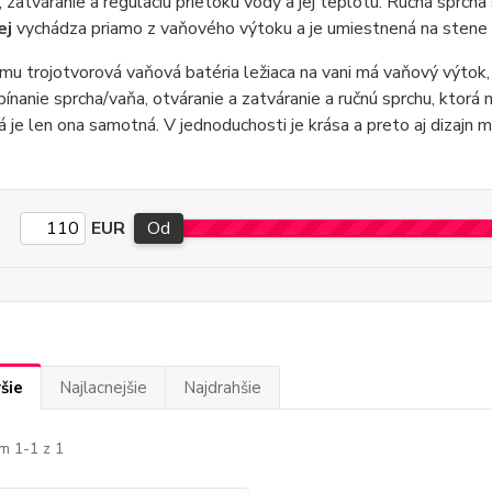
, zatváranie a reguláciu prietoku vody a jej teplotu. Ručná sprch
ej
vychádza priamo z vaňového výtoku a je umiestnená na stene p
mu trojotvorová vaňová batéria ležiaca na vani má vaňový výtok, 
pínanie sprcha/vaňa, otváranie a zatváranie a ručnú sprchu, ktorá
ná je len ona samotná. V jednoduchosti je krása a preto aj dizajn 
EUR
Od
šie
Najlacnejšie
Najdrahšie
m 1-1 z 1