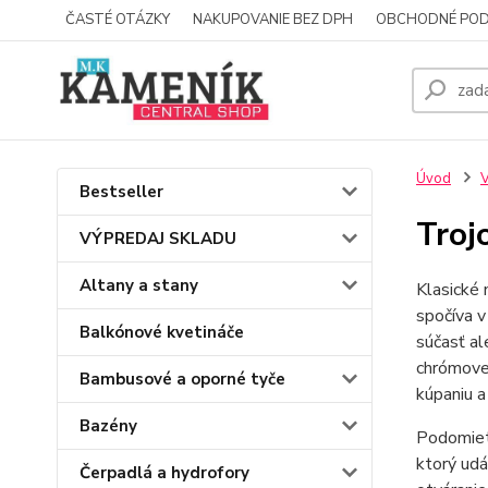
ČASTÉ OTÁZKY
NAKUPOVANIE BEZ DPH
OBCHODNÉ POD
Úvod
V
Bestseller
Troj
VÝPREDAJ SKLADU
Altany a stany
Klasické 
spočíva v
Balkónové kvetináče
súčasť a
chrómovej
Bambusové a oporné tyče
kúpaniu a
Bazény
Podomiet
ktorý udá
Čerpadlá a hydrofory