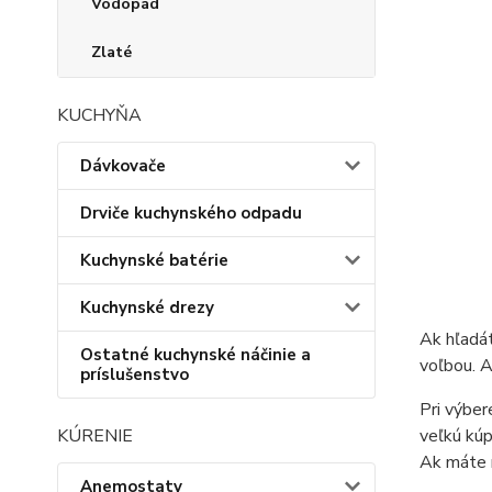
Vodopád
Zlaté
KUCHYŇA
Dávkovače
Drviče kuchynského odpadu
Kuchynské batérie
Kuchynské drezy
Ak hľadát
Ostatné kuchynské náčinie a
voľbou. A
príslušenstvo
Pri výber
veľkú kúp
KÚRENIE
Ak máte m
Anemostaty