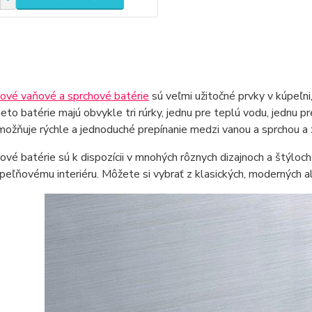
rové vaňové a sprchové batérie
sú veľmi užitočné prvky v kúpeľni
ieto batérie majú obvykle tri rúrky, jednu pre teplú vodu, jednu 
možňuje rýchle a jednoduché prepínanie medzi vanou a sprchou a 
ové batérie sú k dispozícii v mnohých rôznych dizajnoch a štýloch,
eľňovému interiéru. Môžete si vybrať z klasických, moderných al