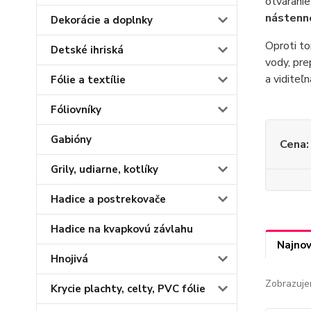
otváranie
nástenn
Dekorácie a doplnky
Oproti to
Detské ihriská
vody, pre
a viditeľ
Fólie a textílie
Fóliovníky
Gabióny
Cena:
Grily, udiarne, kotlíky
Hadice a postrekovače
Hadice na kvapkovú závlahu
Najnov
Hnojivá
Zobrazuje
Krycie plachty, celty, PVC fólie