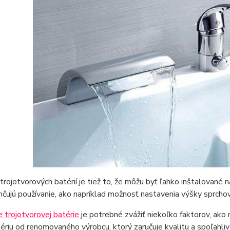
rojotvorových batérií je tiež to, že môžu byť ľahko inštalované 
hčujú používanie, ako napríklad možnosť nastavenia výšky sprcho
 trojotvorovej batérie
je potrebné zvážiť niekoľko faktorov, ako na
tériu od renomovaného výrobcu, ktorý zaručuje kvalitu a spoľahliv