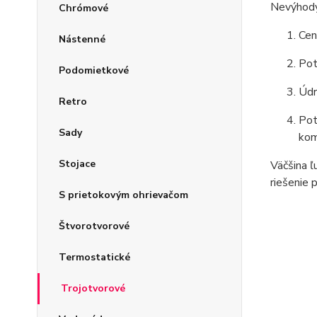
Nevýhody
Chrómové
Cen
Nástenné
Pot
Podomietkové
Údr
Retro
Pot
Sady
kom
Stojace
Väčšina ľ
riešenie 
S prietokovým ohrievačom
Štvorotvorové
Termostatické
Trojotvorové