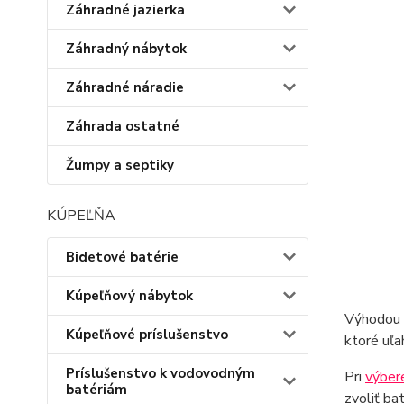
Záhradné jazierka
Záhradný nábytok
Záhradné náradie
Záhrada ostatné
Žumpy a septiky
KÚPEĽŇA
Bidetové batérie
Kúpeľňový nábytok
Výhodou t
Kúpeľňové príslušenstvo
ktoré uľa
Príslušenstvo k vodovodným
Pri
výbere
batériám
zvoliť ba