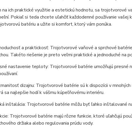
na ich praktické využitie a estetickú hodnotu, sa trojotvorové v
eľní. Pokiaľ si teda chcete uľahčiť každodenné používanie vašej k
ojotvorovú batériu a užite si komfort, ktorý vám ponúka.
noduchosť a praktickosť: Trojotvorové vaňové a sprchové batéri
chou. Takéto riešenie je preto veľmi praktické a jednoduché na po
sné nastavenie teploty: Trojotvorové batérie umožňujú presné n
používaní.
manitosť dizajnu: Trojotvorové batérie sú k dispozícii v mnohých 
rá sa najlepšie hodí k vášmu kúpeľňovému interiéru.
ká inštalácia: Trojotvorové batérie môžu byť ľahko inštalované n
kcie: Trojotvorové batérie majú rôzne funkcie, ktoré uľahčujú po
chového držiaka alebo regulovania prúdu vody.