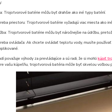
:
a: Trojotvorové batérie môžu byť drahšie ako iné typy batérií.
reba priestoru: Trojotvorové batérie vyžadujú viac miesta ako iné t
žba: Trojotvorové batérie môžu byť náročnejšie na údržbu, pretož
reba ovládača: Ak chcete ovládať teplotu vody, musíte používať
plikované.
udí považuje výhody za prevládajúce a sú radi, že si mohli
kúpiť tr
pre vašu kúpeľňu, trojotvorová batéria môže byť skvelou voľbou p