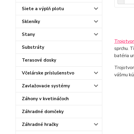
Siete a výplň plotu
Skleníky
Stany
Trojotvo
Substráty
sprchu. T
batéria u
Terasové dosky
Trojotvor
Včelárske príslušenstvo
vášmu kúp
Zavlažovacie systémy
Záhony v kvetináčoch
Záhradné domčeky
Záhradné hračky