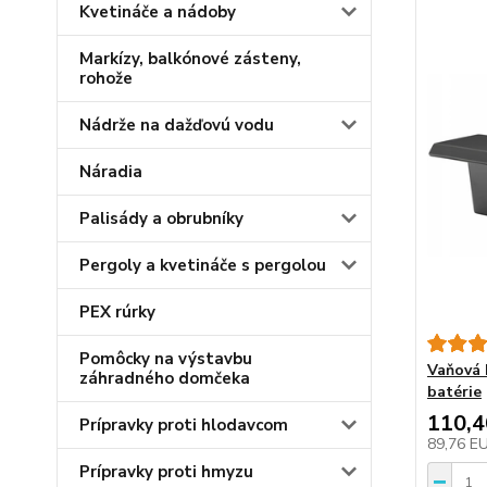
Kvetináče a nádoby
Markízy, balkónové zásteny,
rohože
Nádrže na dažďovú vodu
Náradia
Palisády a obrubníky
Pergoly a kvetináče s pergolou
PEX rúrky
Pomôcky na výstavbu
Vaňová 
záhradného domčeka
batérie
110,
Prípravky proti hlodavcom
89,76 E
Prípravky proti hmyzu