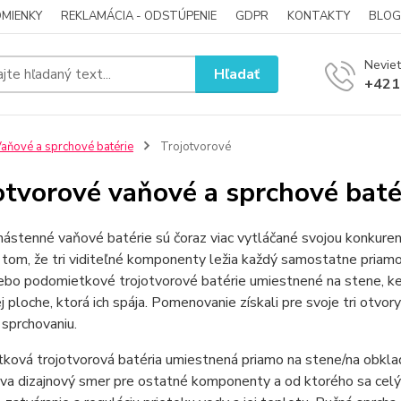
MIENKY
REKLAMÁCIA - ODSTÚPENIE
GDPR
KONTAKTY
BLOG
Neviet
Hľadať
+421
aňové a sprchové batérie
Trojotvorové
otvorové vaňové a sprchové baté
nástenné vaňové batérie sú čoraz viac vytláčané svojou konkure
 tom, že tri viditeľné komponenty ležia každý samostatne priamo 
lebo podomietkové trojotvorové batérie umiestnené na stene, k
 ploche, ktorá ich spája. Pomenovanie získali pre svoje tri otvo
 sprchovaniu.
ková trojotvorová batéria umiestnená priamo na stene/na obkla
va dizajnový smer pre ostatné komponenty a od ktorého sa celý v