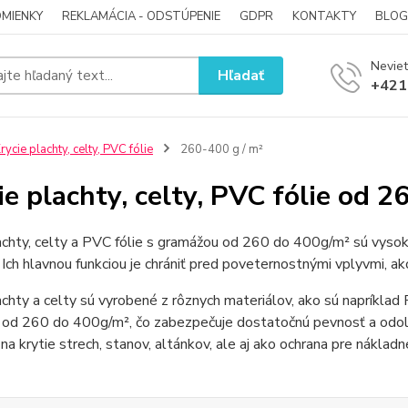
MIENKY
REKLAMÁCIA - ODSTÚPENIE
GDPR
KONTAKTY
BLOG
Neviet
Hľadať
+421
rycie plachty, celty, PVC fólie
260-400 g / m²
ie plachty, celty, PVC fólie od 2
achty, celty a PVC fólie s gramážou od 260 do 400g/m² sú vysokej
 Ich hlavnou funkciou je chrániť pred poveternostnými vplyvmi, ako
achty a celty sú vyrobené z rôznych materiálov, ako sú napríklad
od 260 do 400g/m², čo zabezpečuje dostatočnú pevnosť a odolno
 na krytie strech, stanov, altánkov, ale aj ako ochrana pre nákladn