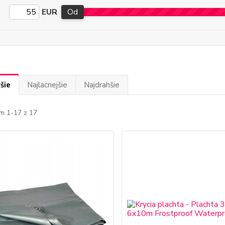
EUR
Od
šie
Najlacnejšie
Najdrahšie
m 1-17 z 17