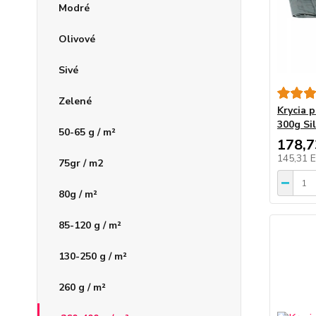
Modré
Olivové
Sivé
Zelené
Krycia 
300g Si
50-65 g / m²
178,
145,31 
75gr / m2
80g / m²
85-120 g / m²
130-250 g / m²
260 g / m²