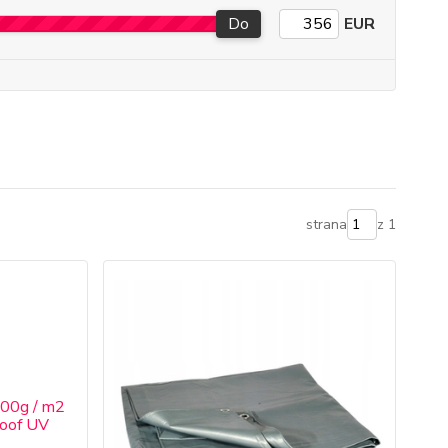
Do
EUR
strana
z 1