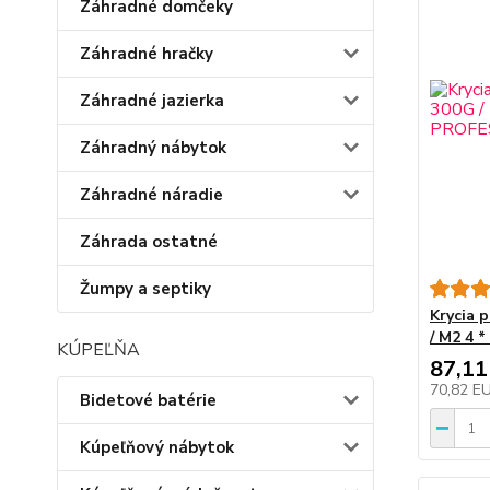
Záhradné domčeky
Záhradné hračky
Záhradné jazierka
Záhradný nábytok
Záhradné náradie
Záhrada ostatné
Žumpy a septiky
Krycia 
/ M2 4
KÚPEĽŇA
87,11
70,82 E
Bidetové batérie
Kúpeľňový nábytok