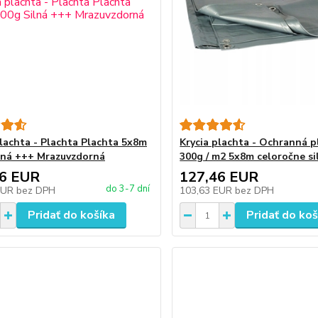
plachta - Plachta Plachta 5x8m
Krycia plachta - Ochranná p
lná +++ Mrazuvzdorná
300g / m2 5x8m celoročne si
46 EUR
127,46 EUR
do 3-7 dní
EUR
bez DPH
103,63 EUR
bez DPH
Pridať do košíka
Pridať do koš