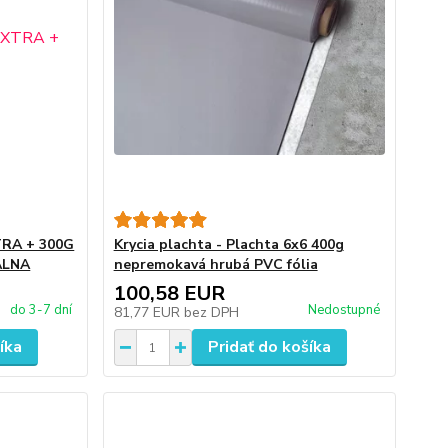
XTRA + 300G
Krycia plachta - Plachta 6x6 400g
ÁLNA
nepremokavá hrubá PVC fólia
100,58 EUR
do 3-7 dní
Nedostupné
81,77 EUR
bez DPH
íka
Pridať do košíka