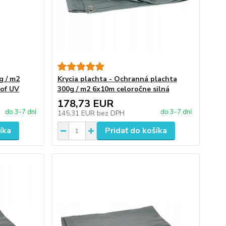
g / m2
Krycia plachta - Ochranná plachta
of UV
300g / m2 6x10m celoročne silná
178,73 EUR
do 3-7 dní
do 3-7 dní
145,31 EUR
bez DPH
íka
Pridať do košíka