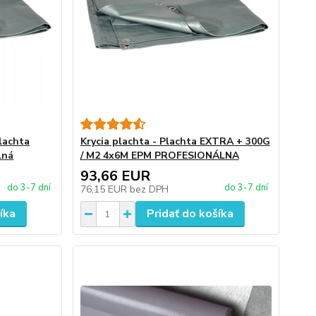
lachta
Krycia plachta - Plachta EXTRA + 300G
lná
/ M2 4x6M EPM PROFESIONÁLNA
93,66 EUR
do 3-7 dní
do 3-7 dní
76,15 EUR
bez DPH
íka
Pridať do košíka