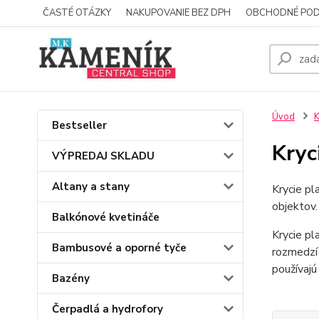
ČASTÉ OTÁZKY
NAKUPOVANIE BEZ DPH
OBCHODNÉ POD
Úvod
K
Bestseller
Kryc
VÝPREDAJ SKLADU
Altany a stany
Krycie pl
objektov.
Balkónové kvetináče
Krycie pl
Bambusové a oporné tyče
rozmedzí 
používajú
Bazény
Čerpadlá a hydrofory