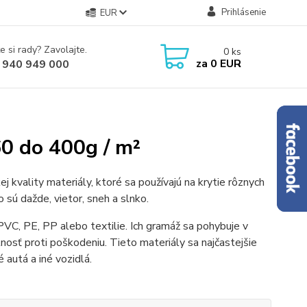
Prihlásenie
EUR
e si rady? Zavolajte.
0
ks
za
0 EUR
 940 949 000
60 do 400g / m²
 kvality materiály, ktoré sa používajú na krytie rôznych
 sú dažde, vietor, sneh a slnko.
 PVC, PE, PP alebo textilie. Ich gramáž sa pohybuje v
sť proti poškodeniu. Tieto materiály sa najčastejšie
é autá a iné vozidlá.