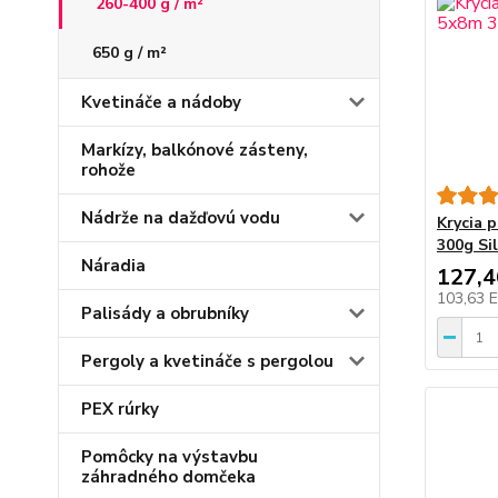
260-400 g / m²
650 g / m²
Kvetináče a nádoby
Markízy, balkónové zásteny,
rohože
Nádrže na dažďovú vodu
Krycia 
300g Si
Náradia
127,
103,63 
Palisády a obrubníky
Pergoly a kvetináče s pergolou
PEX rúrky
Pomôcky na výstavbu
záhradného domčeka