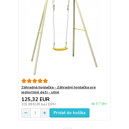
Záhradná hojdačka - Záhradný hojdačka pre
jednotlivé deti - silné
125,32 EUR
do 3-7 dní
101,89 EUR
bez DPH
Pridať do košíka