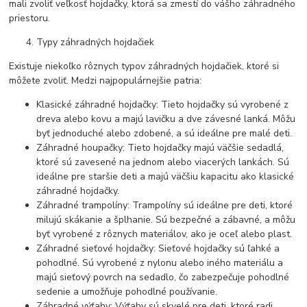
mali zvoliť veľkosť hojdačky, ktorá sa zmestí do vášho záhradného
priestoru.
Typy záhradných hojdačiek
Existuje niekoľko rôznych typov záhradných hojdačiek, ktoré si
môžete zvoliť. Medzi najpopulárnejšie patria:
Klasické záhradné hojdačky: Tieto hojdačky sú vyrobené z
dreva alebo kovu a majú lavičku a dve závesné lanká. Môžu
byť jednoduché alebo zdobené, a sú ideálne pre malé deti.
Záhradné houpačky: Tieto hojdačky majú väčšie sedadlá,
ktoré sú zavesené na jednom alebo viacerých lankách. Sú
ideálne pre staršie deti a majú väčšiu kapacitu ako klasické
záhradné hojdačky.
Záhradné trampolíny: Trampolíny sú ideálne pre deti, ktoré
milujú skákanie a šplhanie. Sú bezpečné a zábavné, a môžu
byť vyrobené z rôznych materiálov, ako je oceľ alebo plast.
Záhradné sieťové hojdačky: Sieťové hojdačky sú ľahké a
pohodlné. Sú vyrobené z nylonu alebo iného materiálu a
majú sieťový povrch na sedadlo, čo zabezpečuje pohodlné
sedenie a umožňuje pohodlné používanie.
Záhradné výťahy: Výťahy sú skvelé pre deti, ktoré radi