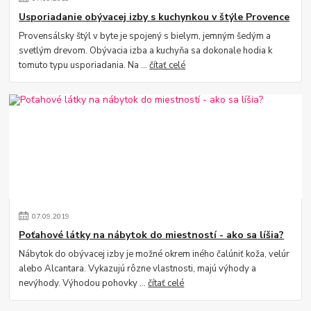
Usporiadanie obývacej izby s kuchynkou v štýle Provence
Provensálsky štýl v byte je spojený s bielym, jemným šedým a
svetlým drevom. Obývacia izba a kuchyňa sa dokonale hodia k
tomuto typu usporiadania. Na ...
čítať celé
07
.
09
.
2019
Poťahové látky na nábytok do miestností - ako sa líšia?
Nábytok do obývacej izby je možné okrem iného čalúniť koža, velúr
alebo Alcantara. Vykazujú rôzne vlastnosti, majú výhody a
nevýhody. Výhodou pohovky ...
čítať celé