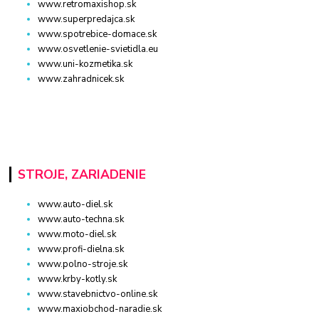
www.retromaxishop.sk
www.superpredajca.sk
www.spotrebice-domace.sk
www.osvetlenie-svietidla.eu
www.uni-kozmetika.sk
www.zahradnicek.sk
STROJE, ZARIADENIE
www.auto-diel.sk
www.auto-techna.sk
www.moto-diel.sk
www.profi-dielna.sk
www.polno-stroje.sk
www.krby-kotly.sk
www.stavebnictvo-online.sk
www.maxiobchod-naradie.sk