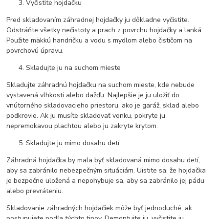
Vyčistite hojdačku
Pred skladovaním záhradnej hojdačky ju dôkladne vyčistite.
Odstráňte všetky nečistoty a prach z povrchu hojdačky a lanká.
Použite mäkkú handričku a vodu s mydlom alebo čističom na
povrchovú úpravu.
Skladujte ju na suchom mieste
Skladujte záhradnú hojdačku na suchom mieste, kde nebude
vystavená vlhkosti alebo dažďu. Najlepšie je ju uložiť do
vnútorného skladovacieho priestoru, ako je garáž, sklad alebo
podkrovie. Ak ju musíte skladovať vonku, pokryte ju
nepremokavou plachtou alebo ju zakryte krytom.
Skladujte ju mimo dosahu detí
Záhradná hojdačka by mala byť skladovaná mimo dosahu detí,
aby sa zabránilo nebezpečným situáciám. Uistite sa, že hojdačka
je bezpečne uložená a nepohybuje sa, aby sa zabránilo jej pádu
alebo prevráteniu.
Skladovanie záhradných hojdačiek môže byť jednoduché, ak
postupujete podľa týchto tipov. Demontujte ju, vyčistite ju,