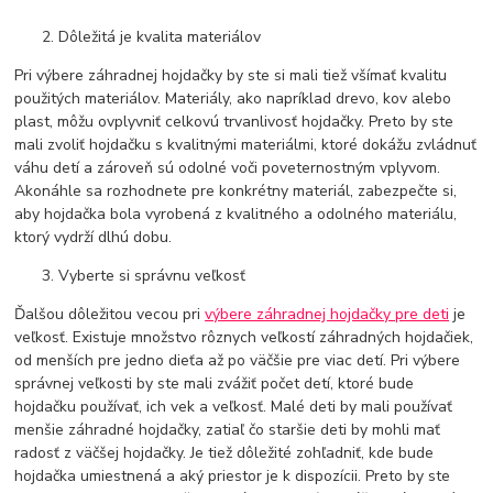
Dôležitá je kvalita materiálov
Pri výbere záhradnej hojdačky by ste si mali tiež všímať kvalitu
použitých materiálov. Materiály, ako napríklad drevo, kov alebo
plast, môžu ovplyvniť celkovú trvanlivosť hojdačky. Preto by ste
mali zvoliť hojdačku s kvalitnými materiálmi, ktoré dokážu zvládnuť
váhu detí a zároveň sú odolné voči poveternostným vplyvom.
Akonáhle sa rozhodnete pre konkrétny materiál, zabezpečte si,
aby hojdačka bola vyrobená z kvalitného a odolného materiálu,
ktorý vydrží dlhú dobu.
Vyberte si správnu veľkosť
Ďalšou dôležitou vecou pri
výbere záhradnej hojdačky pre deti
je
veľkosť. Existuje množstvo rôznych veľkostí záhradných hojdačiek,
od menších pre jedno dieťa až po väčšie pre viac detí. Pri výbere
správnej veľkosti by ste mali zvážiť počet detí, ktoré bude
hojdačku používať, ich vek a veľkosť. Malé deti by mali používať
menšie záhradné hojdačky, zatiaľ čo staršie deti by mohli mať
radosť z väčšej hojdačky. Je tiež dôležité zohľadniť, kde bude
hojdačka umiestnená a aký priestor je k dispozícii. Preto by ste