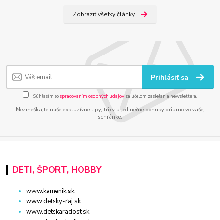
Zobraziť všetky články
Prihlásiť sa
Súhlasím so
spracovaním osobných údajov
za účelom zasielania newslettera.
Nezmeškajte naše exkluzívne tipy, triky a jedinečné ponuky priamo vo vašej
schránke.
DETI, ŠPORT, HOBBY
www.kamenik.sk
www.detsky-raj.sk
www.detskaradost.sk