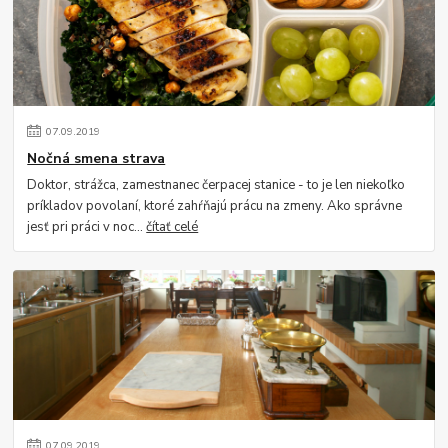
07
.
09
.
2019
Nočná smena strava
Doktor, strážca, zamestnanec čerpacej stanice - to je len niekoľko
príkladov povolaní, ktoré zahŕňajú prácu na zmeny. Ako správne
jesť pri práci v noc...
čítať celé
07
.
09
.
2019