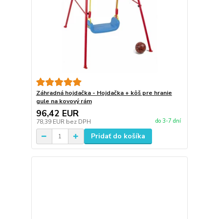
Záhradná hojdačka - Hojdačka + kôš pre hranie
gule na kovový rám
96,42 EUR
do 3-7 dní
78,39 EUR
bez DPH
Pridať do košíka