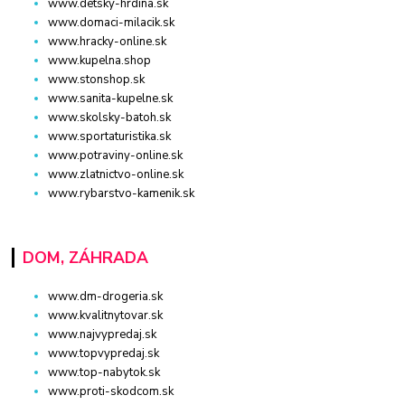
www.detsky-hrdina.sk
www.domaci-milacik.sk
www.hracky-online.sk
www.kupelna.shop
www.stonshop.sk
www.sanita-kupelne.sk
www.skolsky-batoh.sk
www.sportaturistika.sk
www.potraviny-online.sk
www.zlatnictvo-online.sk
www.rybarstvo-kamenik.sk
DOM, ZÁHRADA
www.dm-drogeria.sk
www.kvalitnytovar.sk
www.najvypredaj.sk
www.topvypredaj.sk
www.top-nabytok.sk
www.proti-skodcom.sk