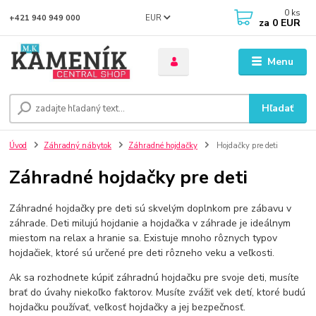
0
ks
EUR
+421 940 949 000
za
0 EUR
Menu
Hľadať
Úvod
Záhradný nábytok
Záhradné hojdačky
Hojdačky pre deti
Záhradné hojdačky pre deti
Záhradné hojdačky pre deti sú skvelým doplnkom pre zábavu v
záhrade. Deti milujú hojdanie a hojdačka v záhrade je ideálnym
miestom na relax a hranie sa. Existuje mnoho rôznych typov
hojdačiek, ktoré sú určené pre deti rôzneho veku a veľkosti.
Ak sa rozhodnete kúpiť záhradnú hojdačku pre svoje deti, musíte
brať do úvahy niekoľko faktorov. Musíte zvážiť vek detí, ktoré budú
hojdačku používať, veľkosť hojdačky a jej bezpečnosť.