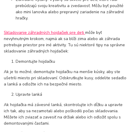
prebúdzajú svoju kreativitu a zvedavosť. Môžu byť použité
ako mini lanovka alebo prepravný zariadenie na záhradné
hračky.
Skladovanie záhradných hojdačiek pre deti
môže byť
nevyhnutným krokom, najmä ak sa blíži zima alebo ak záhrada
potrebuje priestor pre iné aktivity. Tu sú niektoré tipy na správne
skladovanie záhradných hojdačiek:
Demontujte hojdačku
Ak je to možné, demontujte hojdačku na menšie kúsky, aby ste
ušetrili miesto pri skladovaní. Odskrutkujte kusy, oddelite sedadlo
a lanká a odložte ich na bezpečné miesto.
Upravte lanká
Ak hojdačka má závesné lanká, skontrolujte ich dĺžku a upravte
ich tak, aby sa nezamotali alebo poškodili počas skladovania.
Môžete ich zviazať a zavesiť na držiak alebo ich odložiť spolu s
demontovanými časťami.