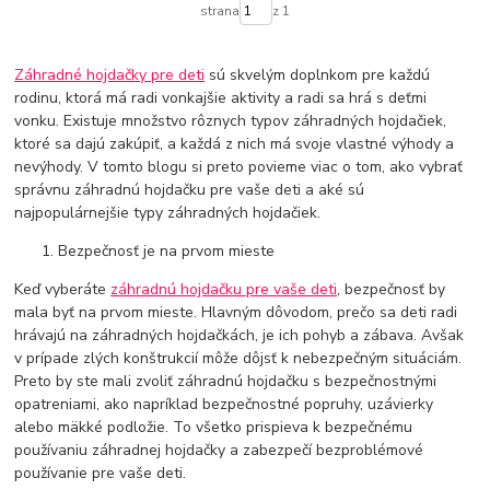
strana
z 1
Záhradné hojdačky pre deti
sú skvelým doplnkom pre každú
rodinu, ktorá má radi vonkajšie aktivity a radi sa hrá s deťmi
vonku. Existuje množstvo rôznych typov záhradných hojdačiek,
ktoré sa dajú zakúpiť, a každá z nich má svoje vlastné výhody a
nevýhody. V tomto blogu si preto povieme viac o tom, ako vybrať
správnu záhradnú hojdačku pre vaše deti a aké sú
najpopulárnejšie typy záhradných hojdačiek.
Bezpečnosť je na prvom mieste
Keď vyberáte
záhradnú hojdačku pre vaše deti
, bezpečnosť by
mala byť na prvom mieste. Hlavným dôvodom, prečo sa deti radi
hrávajú na záhradných hojdačkách, je ich pohyb a zábava. Avšak
v prípade zlých konštrukcií môže dôjsť k nebezpečným situáciám.
Preto by ste mali zvoliť záhradnú hojdačku s bezpečnostnými
opatreniami, ako napríklad bezpečnostné popruhy, uzávierky
alebo mäkké podložie. To všetko prispieva k bezpečnému
používaniu záhradnej hojdačky a zabezpečí bezproblémové
používanie pre vaše deti.