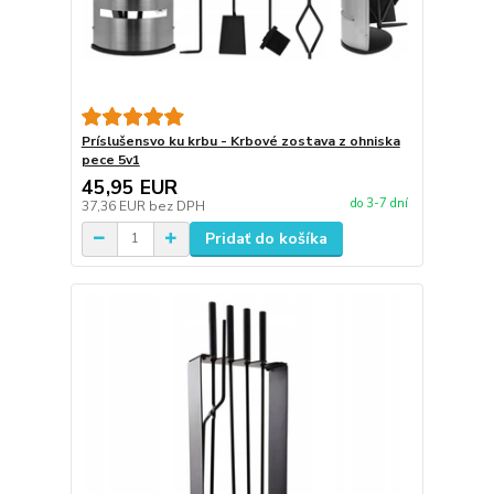
Príslušensvo ku krbu - Krbové zostava z ohniska
pece 5v1
45,95 EUR
do 3-7 dní
37,36 EUR
bez DPH
Pridať do košíka