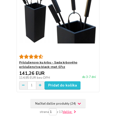
Príslušensvo ku krbu - Sada krbového
príslušenstva black-mat 07cz
141,26 EUR
do 3-7 dní
114,85 EUR
bez DPH
Pridať do košíka
Načítať ďalšie produkty (24)
strana
z 17
ďalšie