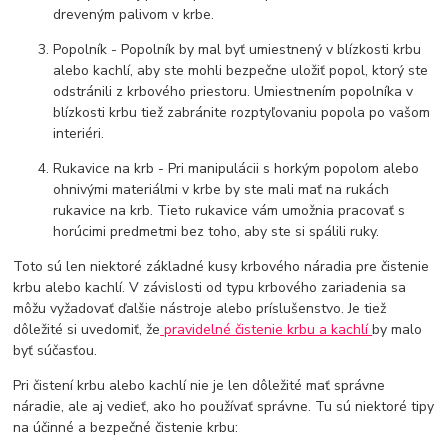
dreveným palivom v krbe.
Popolník - Popolník by mal byť umiestnený v blízkosti krbu
alebo kachlí, aby ste mohli bezpečne uložiť popol, ktorý ste
odstránili z krbového priestoru. Umiestnením popolníka v
blízkosti krbu tiež zabránite rozptyľovaniu popola po vašom
interiéri.
Rukavice na krb - Pri manipulácii s horkým popolom alebo
ohnivými materiálmi v krbe by ste mali mať na rukách
rukavice na krb. Tieto rukavice vám umožnia pracovať s
horúcimi predmetmi bez toho, aby ste si spálili ruky.
Toto sú len niektoré základné kusy krbového náradia pre čistenie
krbu alebo kachlí. V závislosti od typu krbového zariadenia sa
môžu vyžadovať ďalšie nástroje alebo príslušenstvo. Je tiež
dôležité si uvedomiť, že
pravidelné čistenie krbu a kachlí
by malo
byť súčasťou.
Pri čistení krbu alebo kachlí nie je len dôležité mať správne
náradie, ale aj vedieť, ako ho používať správne. Tu sú niektoré tipy
na účinné a bezpečné čistenie krbu: