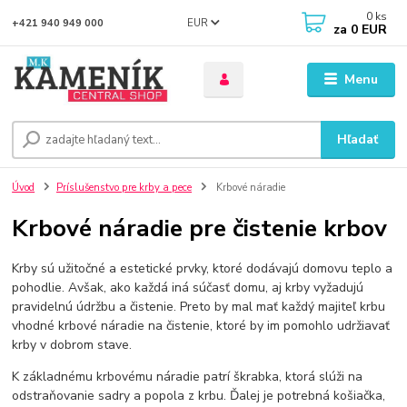
0
ks
EUR
+421 940 949 000
za
0 EUR
Menu
Hľadať
Úvod
Príslušenstvo pre krby a pece
Krbové náradie
Krbové náradie pre čistenie krbov
Krby sú užitočné a estetické prvky, ktoré dodávajú domovu teplo a
pohodlie. Avšak, ako každá iná súčasť domu, aj krby vyžadujú
pravidelnú údržbu a čistenie. Preto by mal mať každý majiteľ krbu
vhodné krbové náradie na čistenie, ktoré by im pomohlo udržiavať
krby v dobrom stave.
K základnému krbovému náradie patrí škrabka, ktorá slúži na
odstraňovanie sadry a popola z krbu. Ďalej je potrebná košiačka,