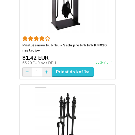
Príslušensvo ku krbu - Sada pre krb krb KMX10
nástrojov
81,42 EUR
do 3-7 dní
66,20 EUR
bez DPH
Pridať do košíka