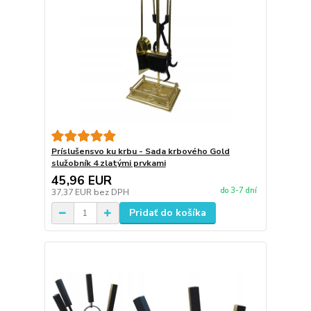
Príslušensvo ku krbu - Sada krbového Gold
služobník 4 zlatými prvkami
45,96 EUR
do 3-7 dní
37,37 EUR
bez DPH
Pridať do košíka