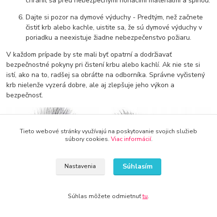
chrániť sa pred nebezpečnými horiacimi materiálmi a špinou.
Dajte si pozor na dymové výduchy - Predtým, než začnete
čistiť krb alebo kachle, uistite sa, že sú dymové výduchy v
poriadku a neexistuje žiadne nebezpečenstvo požiaru.
V každom prípade by ste mali byť opatrní a dodržiavať
bezpečnostné pokyny pri čistení krbu alebo kachlí. Ak nie ste si
istí, ako na to, radšej sa obráťte na odborníka. Správne vyčistený
krb nielenže vyzerá dobre, ale aj zlepšuje jeho výkon a
bezpečnosť.
Tieto webové stránky využívajú na poskytovanie svojich služieb
súbory cookies.
Viac informácií
.
Súhlasím
Nastavenia
Súhlas môžete odmietnuť
tu
.