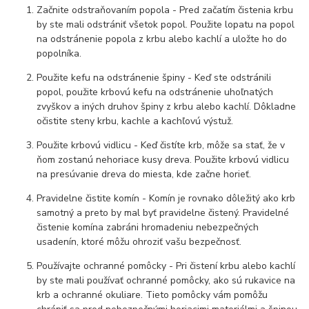
Začnite odstraňovaním popola - Pred začatím čistenia krbu
by ste mali odstrániť všetok popol. Použite lopatu na popol
na odstránenie popola z krbu alebo kachlí a uložte ho do
popolníka.
Použite kefu na odstránenie špiny - Keď ste odstránili
popol, použite krbovú kefu na odstránenie uhoľnatých
zvyškov a iných druhov špiny z krbu alebo kachlí. Dôkladne
očistite steny krbu, kachle a kachľovú výstuž.
Použite krbovú vidlicu - Keď čistíte krb, môže sa stať, že v
ňom zostanú nehoriace kusy dreva. Použite krbovú vidlicu
na presúvanie dreva do miesta, kde začne horieť.
Pravidelne čistite komín - Komín je rovnako dôležitý ako krb
samotný a preto by mal byť pravidelne čistený. Pravidelné
čistenie komína zabráni hromadeniu nebezpečných
usadenín, ktoré môžu ohroziť vašu bezpečnosť.
Používajte ochranné pomôcky - Pri čistení krbu alebo kachlí
by ste mali používať ochranné pomôcky, ako sú rukavice na
krb a ochranné okuliare. Tieto pomôcky vám pomôžu