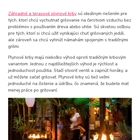
Záhradné a terasové plynové krby
sú ideálnym riešením pre
tých, ktorí chcú vychutnať grilovanie na čerstvom vzduchu bez
problémov s používaním dreva alebo uhlie. Sú skvelou voľbou
pre tých, ktorí si chcú užiť vynikajúci chuť grilovaných jedál,
ale zároveň sa chcú vyhnúť námahám spojeným s tradičnými
grilmi.
Plynové krby majú niekoľko výhod oproti tradičným krbovým
variantom. Jednou z najdôležitejších výhod je rýchlosť a
jednoduchosť použitia. Stačí otvoriť ventil a zapnúť horáky, a
už môžete začať grilovať. Plynové krby sú tiež veľmi
jednoduché na čistenie a údržbu, čo znamená, že budete mať
menej práce po grilovaní.