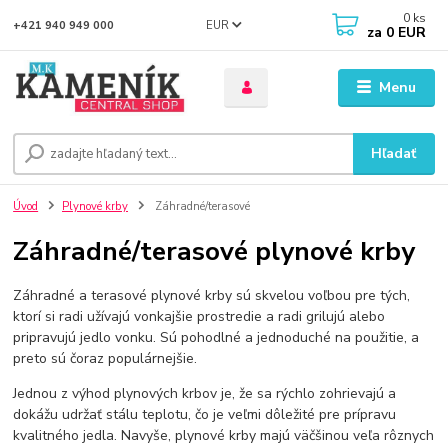
0
ks
EUR
+421 940 949 000
za
0 EUR
Menu
Hľadať
Úvod
Plynové krby
Záhradné/terasové
Záhradné/terasové plynové krby
Záhradné a terasové plynové krby sú skvelou voľbou pre tých,
ktorí si radi užívajú vonkajšie prostredie a radi grilujú alebo
pripravujú jedlo vonku. Sú pohodlné a jednoduché na použitie, a
preto sú čoraz populárnejšie.
Jednou z výhod plynových krbov je, že sa rýchlo zohrievajú a
dokážu udržať stálu teplotu, čo je veľmi dôležité pre prípravu
kvalitného jedla. Navyše, plynové krby majú väčšinou veľa rôznych