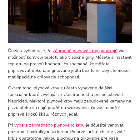
Ďalšou výhodou je, že
záhradné plynové krby ponúkajú
viac
možností kontroly teploty ako tradičné grily. Môžete si nastaviť
teplotu na presnú hodnotu, čo znamená, že môžete
pripravovať dokonale grilované jedlá bez toho, aby ste museli
mať špeciálne grilovacie schopnosti.
Okrem toho, plynové krby sú často vybavené ďalšími
funkciami, ktoré zvyšujú ich všestrannosť a prispôsobivosť.
Napríklad, niektoré plynové krby majú zabudované kameny na
pizzu alebo sa dajú použiť na wokovanie, čo vám umožní
pripraviť širokú škálu rôznych jedál.
Pri
výbere záhradného plynového krbu
je dôležité venovať
pozornosť niekoľkým faktorom. Po prvé, určite chcete zvoliť
krb s dostatočne veľkou plochou na grilovanie pre vaše