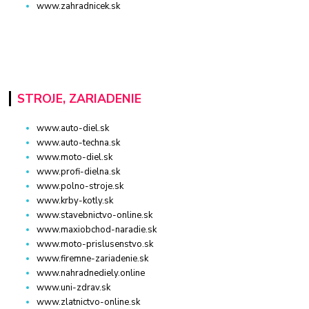
www.zahradnicek.sk
STROJE, ZARIADENIE
www.auto-diel.sk
www.auto-techna.sk
www.moto-diel.sk
www.profi-dielna.sk
www.polno-stroje.sk
www.krby-kotly.sk
www.stavebnictvo-online.sk
www.maxiobchod-naradie.sk
www.moto-prislusenstvo.sk
www.firemne-zariadenie.sk
www.nahradnediely.online
www.uni-zdrav.sk
www.zlatnictvo-online.sk