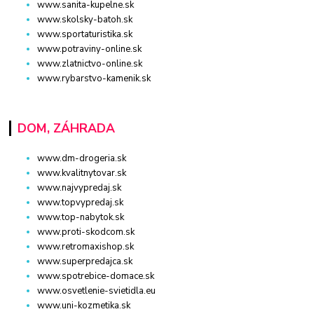
www.sanita-kupelne.sk
www.skolsky-batoh.sk
www.sportaturistika.sk
www.potraviny-online.sk
www.zlatnictvo-online.sk
www.rybarstvo-kamenik.sk
DOM, ZÁHRADA
www.dm-drogeria.sk
www.kvalitnytovar.sk
www.najvypredaj.sk
www.topvypredaj.sk
www.top-nabytok.sk
www.proti-skodcom.sk
www.retromaxishop.sk
www.superpredajca.sk
www.spotrebice-domace.sk
www.osvetlenie-svietidla.eu
www.uni-kozmetika.sk