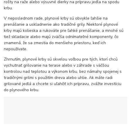
rošty na raže alebo výsuvné dierky na prípravu jedla na spodu
krbu.
V neposlednom rade, plynové krby sú obvykle ľahšie na
prenášanie a uskladnenie ako tradičné grily. Niektoré plynové
krby majú kolieska a rukoväte pre ľahké prenášanie, a mnohé sú
tiež skladacie alebo majú zväčša odnímateľné komponenty, čo
znamená, že sa zmestia do menšieho priestoru, keď ich
nepoužívate.
Zhrnutím, plynové krby sú skvelou voľbou pre tých, ktorí chcú
vychutnať grilovanie na terase alebo v záhrade s väčšou
kontrolou nad teplotou a výkonom krbu, bez námahy spojenej s
tradičnými grilmi s použitím dreva alebo uhlie. Ak máte radi
grilované jedlá a chcete si uľahčiť ich prípravu, zvážte investíciu
do plynového krbu.