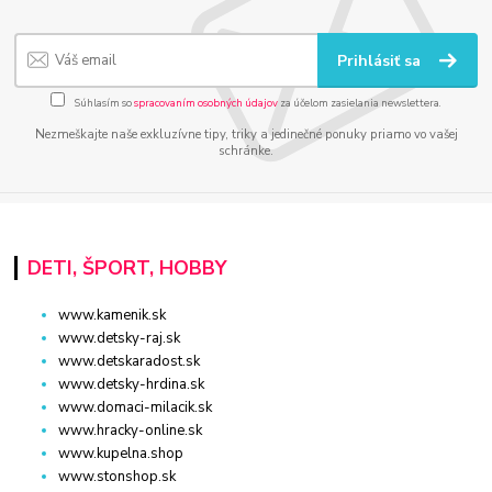
Prihlásiť sa
Súhlasím so
spracovaním osobných údajov
za účelom zasielania newslettera.
Nezmeškajte naše exkluzívne tipy, triky a jedinečné ponuky priamo vo vašej
schránke.
DETI, ŠPORT, HOBBY
www.kamenik.sk
www.detsky-raj.sk
www.detskaradost.sk
www.detsky-hrdina.sk
www.domaci-milacik.sk
www.hracky-online.sk
www.kupelna.shop
www.stonshop.sk