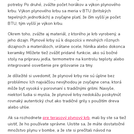
potreby. Po druhé, zvážte počet horákov a výkon plynového
krbu. Výkon plynového krbu sa meria v BTU (britských
tepelných jednotkách) a zvyčajne platí, že čím vyšší je počet
BTU, tým vyšší je výkon krbu.
Okrem toho, zvážte aj materiál, z ktorého je krb vyrobený, a
jeho dizajn. Plynové krby sú k dispozícii v mnohých rôznych
dizajnoch a materiáloch, vrátane ocele, hliníka alebo dokonca
keramiky. Môžete tiež zvážiť pridané funkcie, ako sú bočné
stoly na prípravu jedla, termometre na kontrolu teploty alebo
integrované osvetlenie pre grilovanie za tmy.
Je dôležité si uvedomiť, že plynové krby nie sú úplne bez
problémov. Ich najväčšou nevýhodou je zvyčajne cena, ktorá
môže byť vysoká v porovnaní s tradičnými grilmi. Navyše,
niektorí ľudia si myslia, že plynové krby nedokážu poskytnúť
rovnaký autentický chuť ako tradičné grily s použitím dreva
alebo uhlie.
Ak sa rozhodnete
pre terasový plynový krb,
mali by ste sa tiež
uistiť, že ho používate správne. Uistite sa, že máte dostatočné
množstvo plynu v bombe, a že ste si prečítali návod na