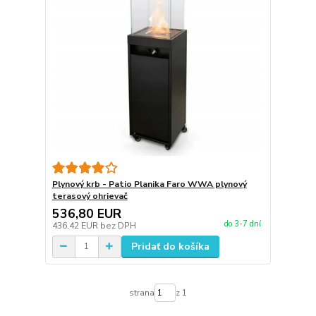
Plynový krb - Patio Planika Faro WWA plynový
terasový ohrievač
536,80 EUR
do 3-7 dní
436,42 EUR
bez DPH
Pridať do košíka
strana
z 1