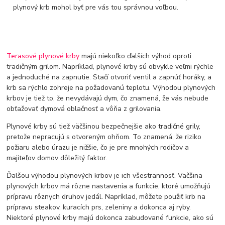
plynový krb mohol byť pre vás tou správnou voľbou.
Terasové plynové krby
majú niekoľko ďalších výhod oproti
tradičným grilom. Napríklad, plynové krby sú obvykle veľmi rýchle
a jednoduché na zapnutie. Stačí otvoriť ventil a zapnúť horáky, a
krb sa rýchlo zohreje na požadovanú teplotu. Výhodou plynových
krbov je tiež to, že nevydávajú dym, čo znamená, že vás nebude
obťažovať dymová oblačnosť a vôňa z grilovania.
Plynové krby sú tiež väčšinou bezpečnejšie ako tradičné grily,
pretože nepracujú s otvoreným ohňom. To znamená, že riziko
požiaru alebo úrazu je nižšie, čo je pre mnohých rodičov a
majiteľov domov dôležitý faktor.
Ďalšou výhodou plynových krbov je ich všestrannosť. Väčšina
plynových krbov má rôzne nastavenia a funkcie, ktoré umožňujú
prípravu rôznych druhov jedál. Napríklad, môžete použiť krb na
prípravu steakov, kuracích prs, zeleniny a dokonca aj ryby.
Niektoré plynové krby majú dokonca zabudované funkcie, ako sú