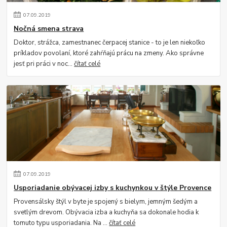
07
.
09
.
2019
Nočná smena strava
Doktor, strážca, zamestnanec čerpacej stanice - to je len niekoľko
príkladov povolaní, ktoré zahŕňajú prácu na zmeny. Ako správne
jesť pri práci v noc...
čítať celé
07
.
09
.
2019
Usporiadanie obývacej izby s kuchynkou v štýle Provence
Provensálsky štýl v byte je spojený s bielym, jemným šedým a
svetlým drevom. Obývacia izba a kuchyňa sa dokonale hodia k
tomuto typu usporiadania. Na ...
čítať celé