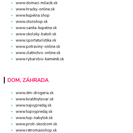
www.domaci-milacik.sk
www.hracky-online.sk
www.kupelna.shop
www.stonshop.sk
www.sanita-kupelne.sk
www.skolsky-batoh.sk
www.sportaturistika.sk
www.potraviny-online.sk
www.zlatnictvo-online.sk
www.rybarstvo-kamenik.sk
DOM, ZÁHRADA
www.dm-drogeria.sk
www.kvalitnytovar.sk
www.najvypredaj.sk
www.topvypredaj.sk
www.top-nabytok.sk
www.proti-skodcom.sk
www.retromaxishop.sk