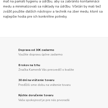
mať na pamäti hygienu a údržbu, aby sa zabránilo kontaminácii
medu a minimalizovali sa náklady na údržbu. Včelári by mali tiež
zvážiť použitie ďalších nástrojov a techník na zber medu, ktoré sa
najlepšie hodia pre ich konkrétne potreby.
Doprava od 30€ zadarmo
Využite dopravu úplne zadarmo
8 rokov na trhu
Značka Kameník Vás presvedčí o kvalite
30 dní na vrátenie tovaru
Predĺžili sme dobu na vrátenie tovaru
Rýchle doručenie tovaru
Vaša spokojnosť je pre nás prvoradá