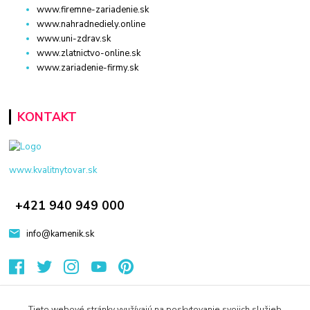
www.firemne-zariadenie.sk
www.nahradnediely.online
www.uni-zdrav.sk
www.zlatnictvo-online.sk
www.zariadenie-firmy.sk
KONTAKT
www.kvalitnytovar.sk
+421 940 949 000
info@kamenik.sk
Tieto webové stránky využívajú na poskytovanie svojich služieb