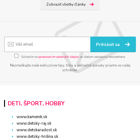
Zobraziť všetky články
Prihlásiť sa
Súhlasím so
spracovaním osobných údajov
za účelom zasielania newslettera.
Nezmeškajte naše exkluzívne tipy, triky a jedinečné ponuky priamo vo vašej
schránke.
DETI, ŠPORT, HOBBY
www.kamenik.sk
www.detsky-raj.sk
www.detskaradost.sk
www.detsky-hrdina.sk