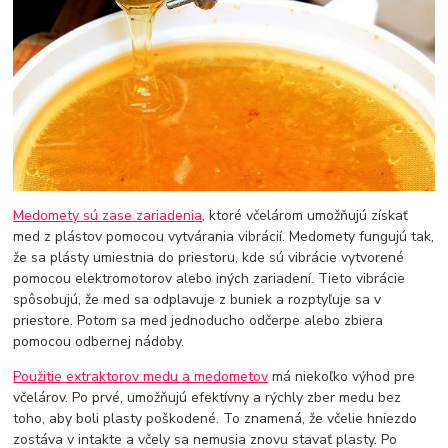
Medomety sú zase zariadenia
, ktoré včelárom umožňujú získať
med z plástov pomocou vytvárania vibrácií. Medomety fungujú tak,
že sa plásty umiestnia do priestoru, kde sú vibrácie vytvorené
pomocou elektromotorov alebo iných zariadení. Tieto vibrácie
spôsobujú, že med sa odplavuje z buniek a rozptyľuje sa v
priestore. Potom sa med jednoducho odčerpe alebo zbiera
pomocou odbernej nádoby.
Použitie extraktorov medu a medometov
má niekoľko výhod pre
včelárov. Po prvé, umožňujú efektívny a rýchly zber medu bez
toho, aby boli plasty poškodené. To znamená, že včelie hniezdo
zostáva v intakte a včely sa nemusia znovu stavať plasty. Po