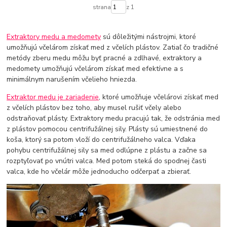
strana
z 1
Extraktory medu a medomety
sú dôležitými nástrojmi, ktoré
umožňujú včelárom získať med z včelích plástov. Zatiaľ čo tradičné
metódy zberu medu môžu byť pracné a zdlhavé, extraktory a
medomety umožňujú včelárom získať med efektívne a s
minimálnym narušením včelieho hniezda.
Extraktor medu je zariadenie
, ktoré umožňuje včelárovi získať med
z včelích plástov bez toho, aby musel rušiť včely alebo
odstraňovať plásty. Extraktory medu pracujú tak, že odstránia med
z plástov pomocou centrifužálnej sily. Plásty sú umiestnené do
koša, ktorý sa potom vloží do centrifužálneho valca. Vďaka
pohybu centrifužálnej sily sa med odlúpne z plástu a začne sa
rozptyľovať po vnútri valca. Med potom steká do spodnej časti
valca, kde ho včelár môže jednoducho odčerpať a zbierať.