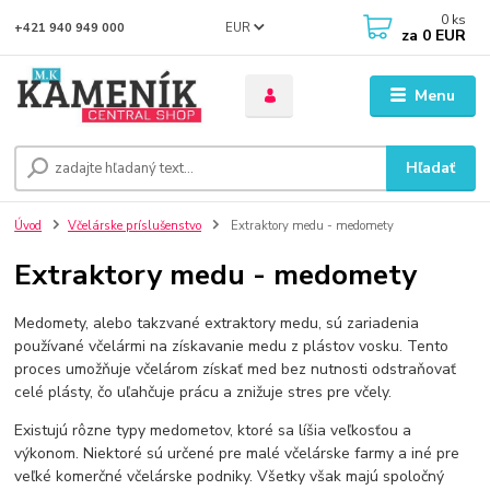
0
ks
EUR
+421 940 949 000
za
0 EUR
Menu
Hľadať
Úvod
Včelárske príslušenstvo
Extraktory medu - medomety
Extraktory medu - medomety
Medomety, alebo takzvané extraktory medu, sú zariadenia
používané včelármi na získavanie medu z plástov vosku. Tento
proces umožňuje včelárom získať med bez nutnosti odstraňovať
celé plásty, čo uľahčuje prácu a znižuje stres pre včely.
Existujú rôzne typy medometov, ktoré sa líšia veľkosťou a
výkonom. Niektoré sú určené pre malé včelárske farmy a iné pre
veľké komerčné včelárske podniky. Všetky však majú spoločný