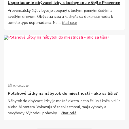
Usporiadanie obývacej izby s kuchynkou v štýle Provence
Provensálsky štýl v byte je spojený s bielym, jemným šedým a
svetlým drevom. Obývacia izba a kuchyňa sa dokonale hodia k
tomuto typu usporiadania. Na ...
čítať celé
07
.
09
.
2019
Poťahové látky na nábytok do miestností - ako sa líšia?
Nábytok do obývacej izby je možné okrem iného čalúniť koža, velúr
alebo Alcantara. Vykazujú rôzne vlastnosti, majú výhody a
nevýhody. Výhodou pohovky ...
čítať celé