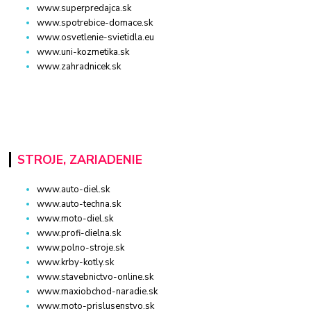
www.superpredajca.sk
www.spotrebice-domace.sk
www.osvetlenie-svietidla.eu
www.uni-kozmetika.sk
www.zahradnicek.sk
STROJE, ZARIADENIE
www.auto-diel.sk
www.auto-techna.sk
www.moto-diel.sk
www.profi-dielna.sk
www.polno-stroje.sk
www.krby-kotly.sk
www.stavebnictvo-online.sk
www.maxiobchod-naradie.sk
www.moto-prislusenstvo.sk