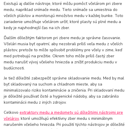
Existujú aj ďalšie nástroje, ktoré môžu pomôcť včelárom pri zbere
medu, napríklad snímače medu. Tieto snímače sa umiestnia do
včelích plástov a monitorujú množstvo medu v každej bunke. Toto
zariadenie umožňuje včelárom určiť, ktoré plasty sú plné medu a
kedy je najvhodnejší čas na ich zber.
Ďalším dôležitým faktorom pri zbere medu je správne časovanie.
Včelári musia byť opatrní, aby nezobrali príliš veľa medu z včelích
plástov, pretože to môže spôsobiť problémy pre včely v zime, keď
med potrebujú na prežitie. Okrem toho môže príliš častý zber
medu narušiť vývoj včelieho hniezda a znížiť produkciu medu v
budúcnosti.
Je tiež dôležité zabezpečiť správne skladovanie medu. Med by mal
byť skladovaný na suchom a chladnom mieste, aby sa
minimalizovalo riziko kontaminácie a zničenia. Pri skladovaní medu
je dôležité používať čisté a hygienické nádoby, aby sa zabránilo
kontaminácii medu z iných zdrojov.
Celkovo
extraktory medu a medomety sú dôležitými nástrojmi pre
včelárov
, ktoré umožňujú efektívny zber medu s minimálnym
narušením včelieho hniezda. Pri použití týchto nástrojov je dôležité