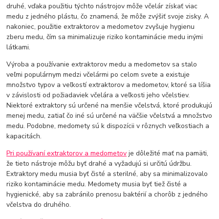
druhé, vďaka použitiu týchto nástrojov môže včelár získať viac
medu z jedného plástu, čo znamená, že môže zvýšiť svoje zisky. A
nakoniec, použitie extraktorov a medometov zvyšuje hygienu
zberu medu, čím sa minimalizuje riziko kontaminácie medu inými
látkami.
Výroba a používanie extraktorov medu a medometov sa stalo
veľmi populárnym medzi včelármi po celom svete a existuje
množstvo typov a veľkostí extraktorov a medometov, ktoré sa líšia
v závislosti od požiadaviek včelára a veľkosti jeho včelstiev.
Niektoré extraktory sú určené na menšie včelstvá, ktoré produkujú
menej medu, zatiaľ čo iné sú určené na väčšie včelstvá a množstvo
medu. Podobne, medomety sú k dispozícii v rôznych veľkostiach a
kapacitách.
Pri používaní extraktorov a medometov
je dôležité mať na pamäti,
že tieto nástroje môžu byť drahé a vyžadujú si určitú údržbu.
Extraktory medu musia byť čisté a sterilné, aby sa minimalizovalo
riziko kontaminácie medu. Medomety musia byť tiež čisté a
hygienické, aby sa zabránilo prenosu baktérií a chorôb z jedného
včelstva do druhého.