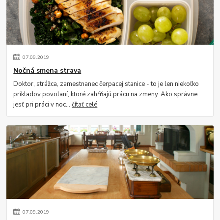
07
.
09
.
2019
Nočná smena strava
Doktor, strážca, zamestnanec čerpacej stanice - to je len niekoľko
príkladov povolaní, ktoré zahŕňajú prácu na zmeny. Ako správne
jesť pri práci v noc...
čítať celé
07
.
09
.
2019