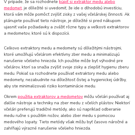
V prípade, že sa rozhodnete
kúpiť si extraktor medu alebo
medomet,
je dôležité si uvedomiť, že ide o dlhodobú investíciu,
ktorá vám môže pomôcť zvýšiť zisky z vašej včelárskej činnosti. Ak
plánujete používať tieto nástroje, je dôležité si pred nákupom
ujasniť vaše požiadavky a zvážiť rôzne typy a veľkosti extraktorov
a medometov, ktoré sú k dispozícii.
Celkovo extraktory medu a medomety sú dôležitými nástrojmi,
ktoré umožňujú včelárom efektívny zber medu a minimalizujú
narušenie včelieho hniezda. Ich použitie môže byť výhodné pre
včelárov, ktorí sa snažia zvýšiť svoje zisky a zlepšiť hygienu zberu
medu. Pokiaľ sa rozhodnete používať extraktory medu alebo
medomety, nezabudnite na dôležitosť čistej a hygienickej údržby,
aby ste minimalizovali riziko kontaminácie medu.
Okrem
použitia extraktorov a medometov
môžu včelári používať aj
ďalšie nástroje a techniky na zber medu z včelích plástov. Niektorí
včelári preferujú tradičné metódy, ako sú napríklad odberanie
medu ručne s použitím nožov, alebo zber medu s pomocou
medového lopaty. Tieto metódy však môžu byť časovo náročné a
zahŕňajú výrazné narušenie včelieho hniezda.