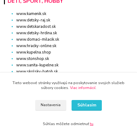
DETI, ŠPORT, HOBBY
www.kamenik.sk
www.detsky-raj.sk
www.detskaradost.sk
www.detsky-hrdina.sk
www.domaci-milacik.sk
www.hracky-online.sk
www.kupelna.shop
www.stonshop.sk
www.sanita-kupelne.sk
www.skolsky-batoh.sk
www.sportaturistika.sk
Tieto webové stránky využívajú na poskytovanie svojich služieb
www.potraviny-online.sk
súbory cookies.
Viac informácií
.
www.zlatnictvo-online.sk
www.rybarstvo-kamenik.sk
Súhlasím
Nastavenia
DOM, ZÁHRADA
Súhlas môžete odmietnuť
tu
.
www.dm-drogeria.sk