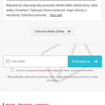
Nábytok do obývacej izby je možné okrem iného čalúniť koža, velúr
alebo Alcantara. Vykazujú rôzne vlastnosti, majú výhody a
nevýhody. Výhodou pohovky ...
čítať celé
Zobraziť všetky články
Prihlásiť sa
Súhlasím so
spracovaním osobných údajov
za účelom zasielania newslettera.
Nezmeškajte naše exkluzívne tipy, triky a jedinečné ponuky priamo vo vašej
schránke.