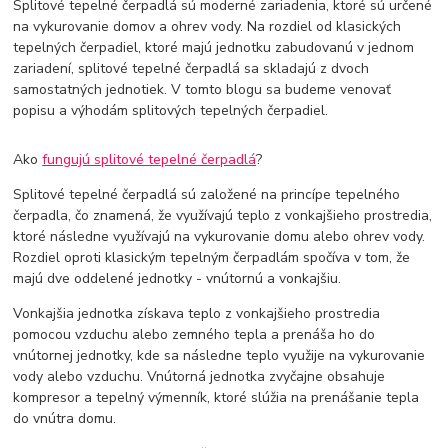
Splitové tepelné čerpadlá sú moderné zariadenia, ktoré sú určené
na vykurovanie domov a ohrev vody. Na rozdiel od klasických
tepelných čerpadiel, ktoré majú jednotku zabudovanú v jednom
zariadení, splitové tepelné čerpadlá sa skladajú z dvoch
samostatných jednotiek. V tomto blogu sa budeme venovať
popisu a výhodám splitových tepelných čerpadiel.
Ako
fungujú splitové tepelné čerpadlá
?
Splitové tepelné čerpadlá sú založené na princípe tepelného
čerpadla, čo znamená, že využívajú teplo z vonkajšieho prostredia,
ktoré následne využívajú na vykurovanie domu alebo ohrev vody.
Rozdiel oproti klasickým tepelným čerpadlám spočíva v tom, že
majú dve oddelené jednotky - vnútornú a vonkajšiu.
Vonkajšia jednotka získava teplo z vonkajšieho prostredia
pomocou vzduchu alebo zemného tepla a prenáša ho do
vnútornej jednotky, kde sa následne teplo využije na vykurovanie
vody alebo vzduchu. Vnútorná jednotka zvyčajne obsahuje
kompresor a tepelný výmenník, ktoré slúžia na prenášanie tepla
do vnútra domu.