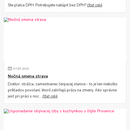
Ste platca DPH. Potrebujete nakúpiť bez DPH?
čítať celé
07
.
09
.
2019
Nočná smena strava
Doktor, strážca, zamestnanec čerpacej stanice - to je len niekoľko
príkladov povolaní, ktoré zahŕňajú prácu na zmeny. Ako správne
jesť pri práci v noc...
čítať celé