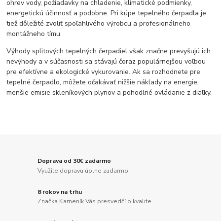
ohrev vody, požiadavky na chladenie, klimatické podmienky,
energetickú účinnosť a podobne. Pri kúpe tepelného čerpadla je
tiež dôležité zvoliť spoľahlivého výrobcu a profesionálneho
montážneho tímu.
Výhody splitových tepelných čerpadiel však značne prevyšujú ich
nevýhody a v súčasnosti sa stávajú čoraz populárnejšou voľbou
pre efektívne a ekologické vykurovanie. Ak sa rozhodnete pre
tepelné čerpadlo, môžete očakávať nižšie náklady na energie,
menšie emisie skleníkových plynov a pohodlné ovládanie z diaľky.
Doprava od 30€ zadarmo
Využite dopravu úplne zadarmo
8 rokov na trhu
Značka Kameník Vás presvedčí o kvalite