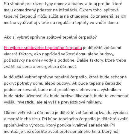
Sú vhodné pre rôzne typy domov a budov, a to aj pre tie, ktoré
majú obmedzený priestor na inštaláciu. Okrem toho, splitové
tepelné čerpadlá môžu slúžiť aj na chladenie, čo znamená, že ich
možno využívať aj v lete na reguláciu teploty vo vnútri domu.
Ako si vybrať správne splitové tepelné čerpadlo?
Pri výbere splitového tepelného čerpadla
je dôležité zohľadniť
viaceré faktory, ako napríklad veľkosť domu alebo budovy,
požiadavky na ohrev vody a podobne. Ďalšie faktory, ktoré treba
zvážiť, sú cena a energetická účinnosť.
Je dôležité vybrať správne tepelné čerpadlo, ktoré bude schopné
pokryť potreby domu alebo budovy. Ak bude tepelné čerpadlo
poddimenzované, bude mať problémy s ohrevom a výsledkom
bude nízka účinnosť. Ak bude prekvalifikované, bude to znamenať
vyššiu investíciu, ale aj vyššie prevádzkové náklady.
Okrem veľkosti a účinnosti je dôležité zohľadniť aj kvalitu výrobcu
a montážneho tímu. Pri kúpe tepelného čerpadla je dôležité zvoliť
spoľahlivého výrobcu, ktorý ponúka kvalitné zariadenia. Pri
montáži je tiež dôležité zvoliť profesionálneho tímu, ktorý má