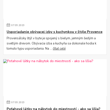
07
.
09
.
2019
Usporiadanie obývacej izby s kuchynkou v štýle Provence
Provensálsky štýl v byte je spojený s bielym, jemným šedým a
svetlým drevom. Obývacia izba a kuchyňa sa dokonale hodia k
tomuto typu usporiadania. Na ...
čítať celé
07
.
09
.
2019
Poťahové látky na nábytok do miestností - ako sa líšia?