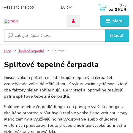
0
ks
EUR
+421 940 949 000
za
0 EUR
Menu
Hľadať
Úvod
Tepelné čerpadlá
Splitové
Splitové tepelné čerpadla
Imisia zvuku a potreba miesta hrajú u tepelných čerpadiel
vzduch/voda veľmi dôležitú úlohu. K vykurovacím systémom, ktoré
oba faktory nielen zohľadňujú, ale v praxi aj optimálne realizujú,
patria
splitové tepelné čerpadlá
.
Splitové tepelné čerpadlá fungujú na princípe využitia energie z
okolitého prostredia. Využívajú teplo z vonkajšieho vzduchu, vody
alebo zeminy a využívajú ho na vykurovanie alebo chladenie
vnútorných priestorov. Tento proces umožňuje vysokú účinnosť a
nízke náklady na prevádzku.