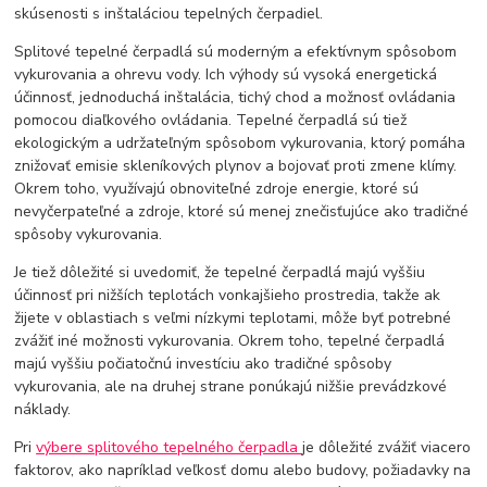
skúsenosti s inštaláciou tepelných čerpadiel.
Splitové tepelné čerpadlá sú moderným a efektívnym spôsobom
vykurovania a ohrevu vody. Ich výhody sú vysoká energetická
účinnosť, jednoduchá inštalácia, tichý chod a možnosť ovládania
pomocou diaľkového ovládania. Tepelné čerpadlá sú tiež
ekologickým a udržateľným spôsobom vykurovania, ktorý pomáha
znižovať emisie skleníkových plynov a bojovať proti zmene klímy.
Okrem toho, využívajú obnoviteľné zdroje energie, ktoré sú
nevyčerpateľné a zdroje, ktoré sú menej znečisťujúce ako tradičné
spôsoby vykurovania.
Je tiež dôležité si uvedomiť, že tepelné čerpadlá majú vyššiu
účinnosť pri nižších teplotách vonkajšieho prostredia, takže ak
žijete v oblastiach s veľmi nízkymi teplotami, môže byť potrebné
zvážiť iné možnosti vykurovania. Okrem toho, tepelné čerpadlá
majú vyššiu počiatočnú investíciu ako tradičné spôsoby
vykurovania, ale na druhej strane ponúkajú nižšie prevádzkové
náklady.
Pri
výbere splitového tepelného čerpadla
je dôležité zvážiť viacero
faktorov, ako napríklad veľkosť domu alebo budovy, požiadavky na