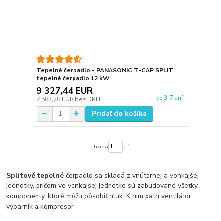
Tepelné čerpadlo - PANASONIC T-CAP SPLIT
tepelné čerpadlo 12 kW
9 327,44 EUR
do 3-7 dní
7 583,28 EUR
bez DPH
Pridať do košíka
strana
z 1
Splitové tepelné
čerpadlo sa skladá z vnútornej a vonkajšej
jednotky, pričom vo vonkajšej jednotke sú zabudované všetky
komponenty, ktoré môžu pôsobiť hluk. K nim patrí ventilátor,
výparník a kompresor.