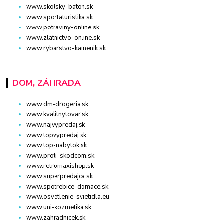
www.skolsky-batoh.sk
www.sportaturistika.sk
www.potraviny-online.sk
www.zlatnictvo-online.sk
www.rybarstvo-kamenik.sk
DOM, ZÁHRADA
www.dm-drogeria.sk
www.kvalitnytovar.sk
www.najvypredaj.sk
www.topvypredaj.sk
www.top-nabytok.sk
www.proti-skodcom.sk
www.retromaxishop.sk
www.superpredajca.sk
www.spotrebice-domace.sk
www.osvetlenie-svietidla.eu
www.uni-kozmetika.sk
www.zahradnicek.sk