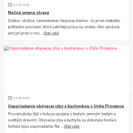
07
.
09
.
2019
Nočná smena strava
Doktor, strážca, zamestnanec čerpacej stanice - to je len niekoľko
príkladov povolaní, ktoré zahŕňajú prácu na zmeny. Ako správne
jesť pri práci v noc...
čítať celé
07
.
09
.
2019
Usporiadanie obývacej izby s kuchynkou v štýle Provence
Provensálsky štýl v byte je spojený s bielym, jemným šedým a
svetlým drevom. Obývacia izba a kuchyňa sa dokonale hodia k
tomuto typu usporiadania. Na ...
čítať celé