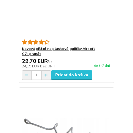
Kovová pištoľ na plastové guličky Airsoft
C7+granát
29,70 EUR
/
ks
do 3-7 dní
24,15 EUR
bez DPH
Pridať do košíka