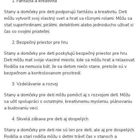
Fantázia a kreativita
Stany a domčeky pre deti podporujú fantáziu a kreativitu. Deti
môžu vytvoriť svoj vlastný svet a hrať sa rôznymi rolami. Môžu sa
stať superhrdinami, pirátmi, detektívmi alebo jednoducho užívať si
čas so svojimi priateľmi.
Bezpečný priestor pre hru
Stany a domčeky pre deti poskytujú bezpečný priestor pre hru.
Deti môžu mať svoje vlastné miesto, kde sa môžu hrať a relaxovať.
Rodičia sa nemusia báť, že sa deťom niečo stane, pretože sú v
bezpečnom a kontrolovanom prostredí.
Vzdelávanie a rozvoj
Stany a domčeky pre deti môžu pomôcť aj s rozvojom detí. Môžu
sa učiť spolupráci s ostatnými, kreatívnemu mysleniu, plánovaniu
a budovaniu vecí.
Skvelá zábava pre deti aj dospelých
Stany a domčeky pre deti nie sú len pre deti, ale aj pre dospelých.
Rodičia a starí rodičia môžu s deťmi tráviť čas v stanoch a