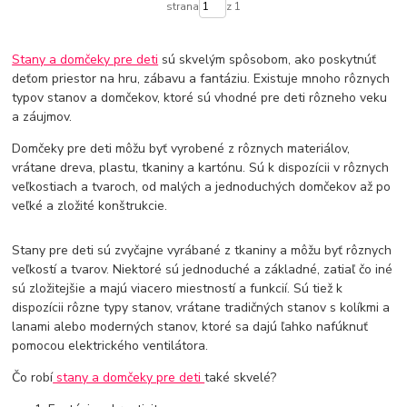
strana
z 1
Stany a domčeky pre deti
sú skvelým spôsobom, ako poskytnúť
deťom priestor na hru, zábavu a fantáziu. Existuje mnoho rôznych
typov stanov a domčekov, ktoré sú vhodné pre deti rôzneho veku
a záujmov.
Domčeky pre deti môžu byť vyrobené z rôznych materiálov,
vrátane dreva, plastu, tkaniny a kartónu. Sú k dispozícii v rôznych
veľkostiach a tvaroch, od malých a jednoduchých domčekov až po
veľké a zložité konštrukcie.
Stany pre deti sú zvyčajne vyrábané z tkaniny a môžu byť rôznych
veľkostí a tvarov. Niektoré sú jednoduché a základné, zatiaľ čo iné
sú zložitejšie a majú viacero miestností a funkcií. Sú tiež k
dispozícii rôzne typy stanov, vrátane tradičných stanov s kolíkmi a
lanami alebo moderných stanov, ktoré sa dajú ľahko nafúknuť
pomocou elektrického ventilátora.
Čo robí
stany a domčeky pre deti
také skvelé?