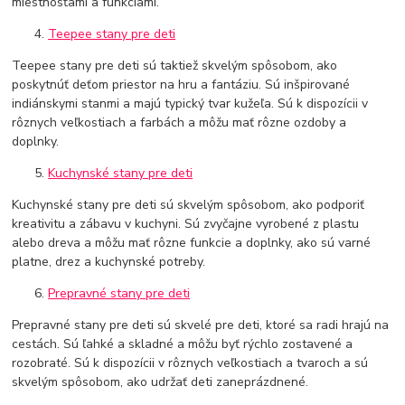
miestnosťami a funkciami.
Teepee stany pre deti
Teepee stany pre deti sú taktiež skvelým spôsobom, ako
poskytnúť deťom priestor na hru a fantáziu. Sú inšpirované
indiánskymi stanmi a majú typický tvar kužeľa. Sú k dispozícii v
rôznych veľkostiach a farbách a môžu mať rôzne ozdoby a
doplnky.
Kuchynské stany pre deti
Kuchynské stany pre deti sú skvelým spôsobom, ako podporiť
kreativitu a zábavu v kuchyni. Sú zvyčajne vyrobené z plastu
alebo dreva a môžu mať rôzne funkcie a doplnky, ako sú varné
platne, drez a kuchynské potreby.
Prepravné stany pre deti
Prepravné stany pre deti sú skvelé pre deti, ktoré sa radi hrajú na
cestách. Sú ľahké a skladné a môžu byť rýchlo zostavené a
rozobraté. Sú k dispozícii v rôznych veľkostiach a tvaroch a sú
skvelým spôsobom, ako udržať deti zaneprázdnené.