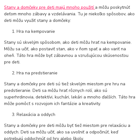
Stany a domčeky pre deti majú mnoho použití
a môžu poskytnúť
deťom mnoho zábavy a vzdelávania. Tu je niekoľko spôsobov, ako
deti môžu využiť stany a domčeky:
Hra na kempovanie
Stany sú skvelým spôsobom, ako deti môžu hrať na kempovanie.
Môžu sa učiť, ako postaviť stan, ako v ňom spať a ako variť na
oheň. Táto hra môže byť zábavnou a vzrušujúcou skúsenosťou
pre deti.
Hra na predstieranie
Stany a domčeky pre deti sú tiež skvelým miestom pre hru na
predstieranie. Deti sa môžu hrať rôznych rolí, ako sú
superhrdinovia, detektívi, kuchári, lekári a mnoho ďalších. Táto hra
môže pomôcť s rozvojom ich fantázie a kreativity.
Relaxácia a oddych
Stany a domčeky pre deti môžu byť tiež miestom pre relaxáciu a
oddych. Deti sa môžu učiť, ako sa uvoľniť a odpočinúť, keď
potrebujú oddychnúť od hry alebo školy.