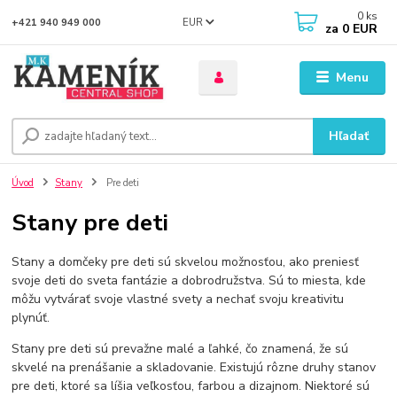
0
ks
EUR
+421 940 949 000
za
0 EUR
Menu
Hľadať
Úvod
Stany
Pre deti
Stany pre deti
Stany a domčeky pre deti sú skvelou možnosťou, ako preniesť
svoje deti do sveta fantázie a dobrodružstva. Sú to miesta, kde
môžu vytvárať svoje vlastné svety a nechať svoju kreativitu
plynúť.
Stany pre deti sú prevažne malé a ľahké, čo znamená, že sú
skvelé na prenášanie a skladovanie. Existujú rôzne druhy stanov
pre deti, ktoré sa líšia veľkosťou, farbou a dizajnom. Niektoré sú