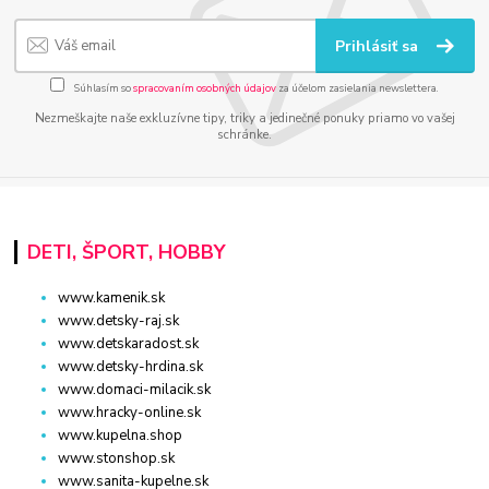
Prihlásiť sa
Súhlasím so
spracovaním osobných údajov
za účelom zasielania newslettera.
Nezmeškajte naše exkluzívne tipy, triky a jedinečné ponuky priamo vo vašej
schránke.
DETI, ŠPORT, HOBBY
www.kamenik.sk
www.detsky-raj.sk
www.detskaradost.sk
www.detsky-hrdina.sk
www.domaci-milacik.sk
www.hracky-online.sk
www.kupelna.shop
www.stonshop.sk
www.sanita-kupelne.sk