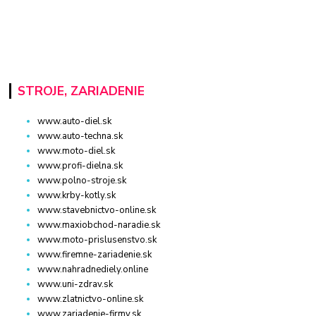
STROJE, ZARIADENIE
www.auto-diel.sk
www.auto-techna.sk
www.moto-diel.sk
www.profi-dielna.sk
www.polno-stroje.sk
www.krby-kotly.sk
www.stavebnictvo-online.sk
www.maxiobchod-naradie.sk
www.moto-prislusenstvo.sk
www.firemne-zariadenie.sk
www.nahradnediely.online
www.uni-zdrav.sk
www.zlatnictvo-online.sk
www.zariadenie-firmy.sk