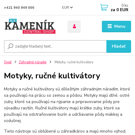
0
ks
EUR
+421 940 949 000
za
0 EUR
Menu
Hľadať
Úvod
Záhradné náradie
Motyky, ručné kultivátory
Motyky, ručné kultivátory
Motyky a ručné kultivátory sú dôležitým záhradným náradím, ktoré
sa používajú na prácu so zemou a pôdou. Motyky majú dlhé, ostré
zuby, ktoré sa používajú na rýpanie a pripravovanie pôdy pre
výsadbu rastlín. Ručné kultivátory majú krátke zuby, ktoré sa
používajú na odstraňovanie burín a udržiavanie pôdy mäkkej a
vzdušnej.
Tieto nástroje sú obľúbené u záhradkárov a majú mnoho výhod,