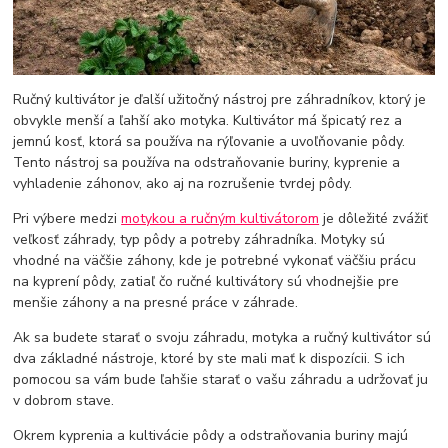
Ručný kultivátor je ďalší užitočný nástroj pre záhradníkov, ktorý je
obvykle menší a ľahší ako motyka. Kultivátor má špicatý rez a
jemnú kosť, ktorá sa používa na rýľovanie a uvoľňovanie pôdy.
Tento nástroj sa používa na odstraňovanie buriny, kyprenie a
vyhladenie záhonov, ako aj na rozrušenie tvrdej pôdy.
Pri výbere medzi
motykou a ručným kultivátorom
je dôležité zvážiť
veľkosť záhrady, typ pôdy a potreby záhradníka. Motyky sú
vhodné na väčšie záhony, kde je potrebné vykonať väčšiu prácu
na kyprení pôdy, zatiaľ čo ručné kultivátory sú vhodnejšie pre
menšie záhony a na presné práce v záhrade.
Ak sa budete starať o svoju záhradu, motyka a ručný kultivátor sú
dva základné nástroje, ktoré by ste mali mať k dispozícii. S ich
pomocou sa vám bude ľahšie starať o vašu záhradu a udržovať ju
v dobrom stave.
Okrem kyprenia a kultivácie pôdy a odstraňovania buriny majú