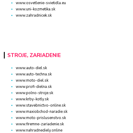
www.osvetlenie-svietidla.eu
www.uni-kozmetika.sk
www.zahradnicek.sk
STROJE, ZARIADENIE
www.auto-diel.sk
www.auto-techna.sk
www.moto-diel.sk
www.profi-dielna.sk
www.polno-stroje.sk
www.krby-kotly.sk
www.stavebnictvo-online.sk
www.maxiobchod-naradie.sk
www.moto-prislusenstvo.sk
www.firemne-zariadenie.sk
www.nahradnediely.online