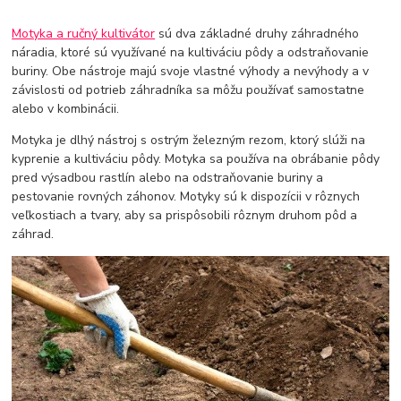
Motyka a ručný kultivátor
sú dva základné druhy záhradného
náradia, ktoré sú využívané na kultiváciu pôdy a odstraňovanie
buriny. Obe nástroje majú svoje vlastné výhody a nevýhody a v
závislosti od potrieb záhradníka sa môžu používať samostatne
alebo v kombinácii.
Motyka je dlhý nástroj s ostrým železným rezom, ktorý slúži na
kyprenie a kultiváciu pôdy. Motyka sa používa na obrábanie pôdy
pred výsadbou rastlín alebo na odstraňovanie buriny a
pestovanie rovných záhonov. Motyky sú k dispozícii v rôznych
veľkostiach a tvary, aby sa prispôsobili rôznym druhom pôd a
záhrad.