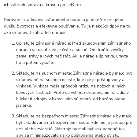
ich záhradu zdravú a krásnu po celý rok.
Správne skladovanie záhradného náradia je dôležité pre jeho
dlhšiu životnosť a efektívne používanie. Tu je niekoľko tipov na to,
ako skladovať záhradné náradie:
Upratujte záhradné náradie: Pred skladovaním záhradného
náradia sa uistite, že je čisté a suché. Odstráňte zvyšky
zeme, trávy a iných nečistôt. Ak je náradie špinavé, umyte
ho a potom vysušte.
Skladujte na suchom mieste: Záhradné náradie by malo byť
skladované na suchom mieste, kde nie je prístup vody a
vlhkosti. Vlhkosť môže spôsobiť hrdzu na nožoch a iných
kovových častiach. Preto sa vyhnite skladovaniu náradia v
blízkosti zdrojov vlhkosti, ako sú napríklad bazény alebo
jazierka.
Skladujte na bezpečnom mieste: Záhradné náradie by malo
byť skladované na bezpečnom mieste, kde nie je prístup pre
deti alebo zvieratá. Nástroje by mali byť uskladnené tak,
aby sa minimalizovalo riziko poškodenia alebo straty.