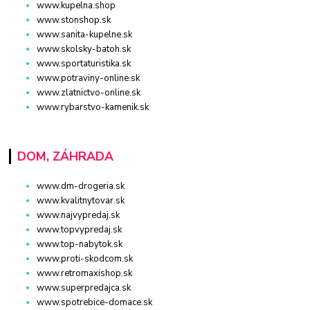
www.kupelna.shop
www.stonshop.sk
www.sanita-kupelne.sk
www.skolsky-batoh.sk
www.sportaturistika.sk
www.potraviny-online.sk
www.zlatnictvo-online.sk
www.rybarstvo-kamenik.sk
DOM, ZÁHRADA
www.dm-drogeria.sk
www.kvalitnytovar.sk
www.najvypredaj.sk
www.topvypredaj.sk
www.top-nabytok.sk
www.proti-skodcom.sk
www.retromaxishop.sk
www.superpredajca.sk
www.spotrebice-domace.sk