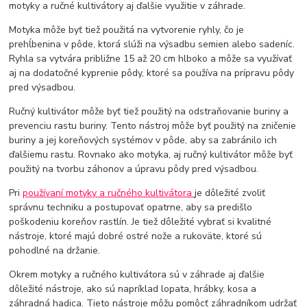
motyky a ručné kultivátory aj ďalšie využitie v záhrade.
Motyka môže byť tiež použitá na vytvorenie ryhly, čo je
prehĺbenina v pôde, ktorá slúži na výsadbu semien alebo sadeníc.
Ryhla sa vytvára približne 15 až 20 cm hlboko a môže sa využívať
aj na dodatočné kyprenie pôdy, ktoré sa používa na prípravu pôdy
pred výsadbou.
Ručný kultivátor môže byť tiež použitý na odstraňovanie buriny a
prevenciu rastu buriny. Tento nástroj môže byť použitý na zničenie
buriny a jej koreňových systémov v pôde, aby sa zabránilo ich
ďalšiemu rastu. Rovnako ako motyka, aj ručný kultivátor môže byť
použitý na tvorbu záhonov a úpravu pôdy pred výsadbou.
Pri
používaní motyky a ručného kultivátora
je dôležité zvoliť
správnu techniku a postupovať opatrne, aby sa predišlo
poškodeniu koreňov rastlín. Je tiež dôležité vybrať si kvalitné
nástroje, ktoré majú dobré ostré nože a rukoväte, ktoré sú
pohodlné na držanie.
Okrem motyky a ručného kultivátora sú v záhrade aj ďalšie
dôležité nástroje, ako sú napríklad lopata, hrábky, kosa a
záhradná hadica. Tieto nástroje môžu pomôcť záhradníkom udržať