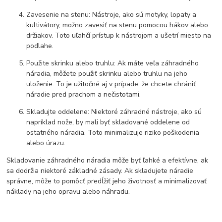
Zavesenie na stenu: Nástroje, ako sú motyky, lopaty a
kultivátory, možno zavesiť na stenu pomocou hákov alebo
držiakov. Toto uľahčí prístup k nástrojom a ušetrí miesto na
podlahe.
Použite skrinku alebo truhlu: Ak máte veľa záhradného
náradia, môžete použiť skrinku alebo truhlu na jeho
uloženie. To je užitočné aj v prípade, že chcete chrániť
náradie pred prachom a nečistotami.
Skladujte oddelene: Niektoré záhradné nástroje, ako sú
napríklad nože, by mali byť skladované oddelene od
ostatného náradia. Toto minimalizuje riziko poškodenia
alebo úrazu.
Skladovanie záhradného náradia môže byť ľahké a efektívne, ak
sa dodržia niektoré základné zásady. Ak skladujete náradie
správne, môže to pomôcť predĺžiť jeho životnosť a minimalizovať
náklady na jeho opravu alebo náhradu.