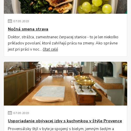
07
.
09
.
2019
Nočná smena strava
Doktor, strážca, zamestnanec čerpacej stanice - to je len niekoľko
príkladov povolaní, ktoré zahŕňajú prácu na zmeny. Ako správne
jesť pri práci v noc...
čítať celé
07
.
09
.
2019
Usporiadanie obývacej izby s kuchynkou v štýle Provence
Provensálsky štýl v byte je spojený s bielym, jemným šedým a