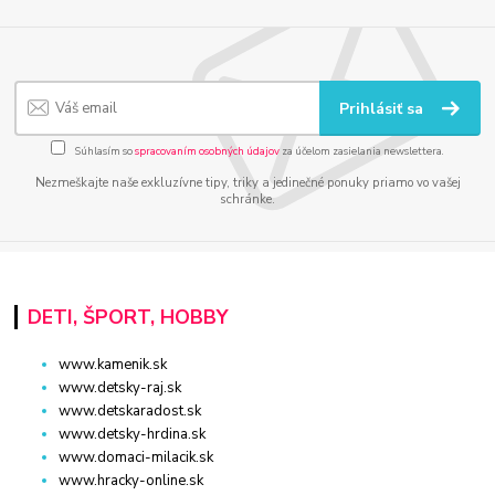
Prihlásiť sa
Súhlasím so
spracovaním osobných údajov
za účelom zasielania newslettera.
Nezmeškajte naše exkluzívne tipy, triky a jedinečné ponuky priamo vo vašej
schránke.
DETI, ŠPORT, HOBBY
www.kamenik.sk
www.detsky-raj.sk
www.detskaradost.sk
www.detsky-hrdina.sk
www.domaci-milacik.sk
www.hracky-online.sk