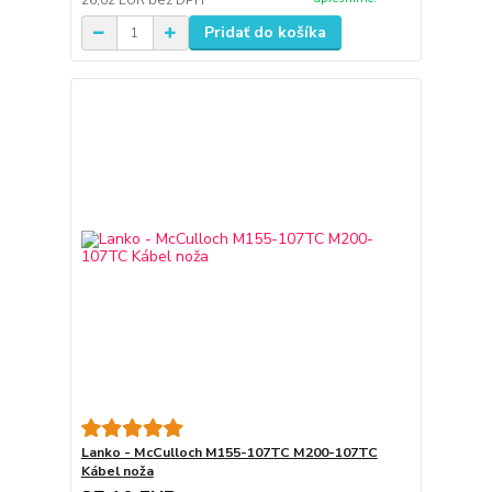
26,02 EUR
bez DPH
Pridať do košíka
Lanko - McCulloch M155-107TC M200-107TC
Kábel noža