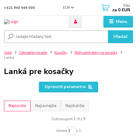
0
ks
EUR
+421 940 949 000
za
0 EUR
Menu
Hľadať
Úvod
Záhradné náradie
Kosačky
Náhradné diely na kosačky
Lanká
Lanká pre kosačky
Upresniť parametre
Najnovšie
Najlacnejšie
Najdrahšie
Zobrazujem 1-9 z 9
strana
z 1