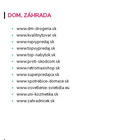
DOM, ZÁHRADA
www.dm-drogeria.sk
www.kvalitnytovar.sk
www.najvypredaj.sk
www.topvypredaj.sk
www.top-nabytok.sk
www.proti-skodcom.sk
www.retromaxishop.sk
www.superpredajca.sk
www.spotrebice-domace.sk
www.osvetlenie-svietidla.eu
www.uni-kozmetika.sk
www.zahradnicek.sk