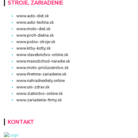
STROJE, ZARIADENIE
www.auto-diel.sk
www.auto-techna.sk
www.moto-diel.sk
www.profi-dielna.sk
www.polno-stroje.sk
www.krby-kotly.sk
www.stavebnictvo-online.sk
www.maxiobchod-naradie.sk
www.moto-prislusenstvo.sk
www.firemne-zariadenie.sk
www.nahradnediely.online
www.uni-zdrav.sk
www.zlatnictvo-online.sk
www.zariadenie-firmy.sk
KONTAKT