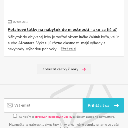
07
.
09
.
2019
Poťahové látky na nábytok do miestností - ako sa líšia?
Nábytok do obývacej izby je možné okrem iného čalúniť koža, velúr
alebo Alcantara. Vykazujú rôzne vlastnosti, majú výhody a
nevýhody. Výhodou pohovky ...
čítať celé
Zobraziť všetky články
Prihlásiť sa
Súhlasím so
spracovaním osobných údajov
za účelom zasielania newslettera.
Nezmeškajte naše exkluzívne tipy, triky a jedinečné ponuky priamo vo vašej