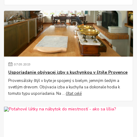
07
.
09
.
2019
Usporiadanie obývacej izby s kuchynkou v štýle Provence
Provensálsky štýl v byte je spojený s bielym, jemným šedým a
svetlým drevom. Obývacia izba a kuchyňa sa dokonale hodia k
tomuto typu usporiadania. Na ...
čítať celé