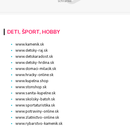
schránke.
DETI, ŠPORT, HOBBY
www.kamenik.sk
www.detsky-raj.sk
www.detskaradost.sk
www.detsky-hrdina.sk
www.domaci-milacik.sk
www.hracky-online.sk
www.kupelna.shop
www.stonshop.sk
www.sanita-kupelne.sk
www.skolsky-batoh.sk
www.sportaturistika.sk
www.potraviny-online.sk
www.zlatnictvo-online.sk
www.rybarstvo-kamenik.sk