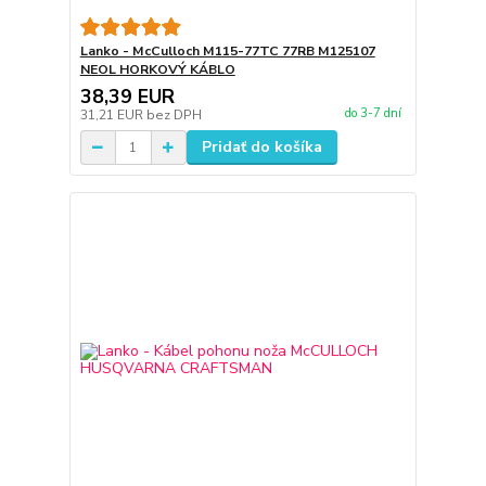
Lanko - McCulloch M115-77TC 77RB M125107
NEOL HORKOVÝ KÁBLO
38,39 EUR
do 3-7 dní
31,21 EUR
bez DPH
Pridať do košíka