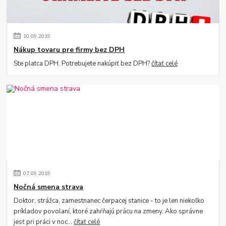
10
.
09
.
2019
Nákup tovaru pre firmy bez DPH
Ste platca DPH. Potrebujete nakúpiť bez DPH?
čítať celé
07
.
09
.
2019
Nočná smena strava
Doktor, strážca, zamestnanec čerpacej stanice - to je len niekoľko
príkladov povolaní, ktoré zahŕňajú prácu na zmeny. Ako správne
jesť pri práci v noc...
čítať celé