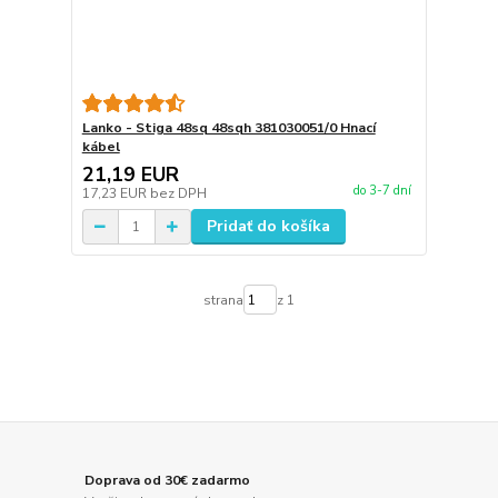
Lanko - Stiga 48sq 48sqh 381030051/0 Hnací
kábel
21,19 EUR
do 3-7 dní
17,23 EUR
bez DPH
Pridať do košíka
strana
z 1
Doprava od 30€ zadarmo