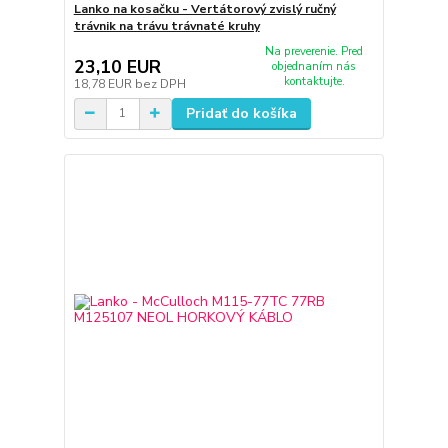
Lanko na kosačku - Vertátorový zvislý ručný
trávnik na trávu trávnaté kruhy
Na preverenie. Pred
23,10 EUR
objednaním nás
kontaktujte.
18,78 EUR
bez DPH
Pridať do košíka