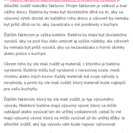
dôležité zvážiť niekoľko faktorov. Prvým faktorom je veľkosť a tvar
vášho drezu. Batéria by mala byť dostatočne dlhá na to, aby sa
výsuvný výtok dostal do každého rohu drezu a zároveň by nemala
byť príliš dlhá na to, aby zavadzala o iné predmety v kuchyni.
Ďalším faktorom je výška batérie. Batéria by mala byť dostatočne
vysoká, aby sa pod ňou dalo umývať aj vyššie nádoby, ale zároveň
by nemala byť príliš vysoká, aby sa nezavadzala o horné skrinky
alebo police v kuchyni.
Okrem toho by ste mali zvážiť aj materiál, z ktorého je batéria
vyrobená. Batérie môžu byť vyrobené z nerezovej ocele, medi,
chrómu alebo iných kovov. Každý materiál má svoje výhody a
nevýhody, a preto by ste mali zvážiť, ktorý materiál bude najlepší
pre vašu kuchyňu.
Ďalším faktorom, ktorý by ste mali zvážiť, je typ výsuvného
vývodu. Niektoré batérie majú výsuvný vývod, ktorý sa môže
vyklápať alebo vysúvať len do určitej vzdialenosti, zatiaľ čo iné
majú výsuvný vývod, ktorý sa môže vysúvať až do určitej dĺžky. Je
dôležité zvážiť, aký typ vývodu vám bude najviac vyhovovať.