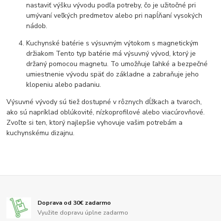
nastaviť výšku vývodu podľa potreby, čo je užitočné pri
umývaní veľkých predmetov alebo pri napĺňaní vysokých
nádob.
Kuchynské batérie s výsuvným výtokom s magnetickým
držiakom Tento typ batérie má výsuvný vývod, ktorý je
držaný pomocou magnetu. To umožňuje ľahké a bezpečné
umiestnenie vývodu späť do základne a zabraňuje jeho
klopeniu alebo padaniu.
Výsuvné vývody sú tiež dostupné v rôznych dĺžkach a tvaroch,
ako sú napríklad oblúkovité, nízkoprofilové alebo viacúrovňové.
Zvoľte si ten, ktorý najlepšie vyhovuje vašim potrebám a
kuchynskému dizajnu.
Doprava od 30€ zadarmo
Využite dopravu úplne zadarmo