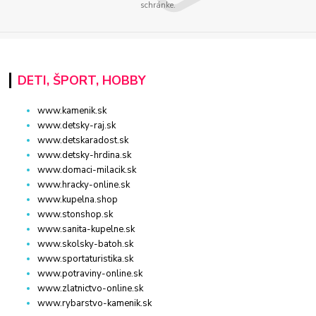
schránke.
DETI, ŠPORT, HOBBY
www.kamenik.sk
www.detsky-raj.sk
www.detskaradost.sk
www.detsky-hrdina.sk
www.domaci-milacik.sk
www.hracky-online.sk
www.kupelna.shop
www.stonshop.sk
www.sanita-kupelne.sk
www.skolsky-batoh.sk
www.sportaturistika.sk
www.potraviny-online.sk
www.zlatnictvo-online.sk
www.rybarstvo-kamenik.sk