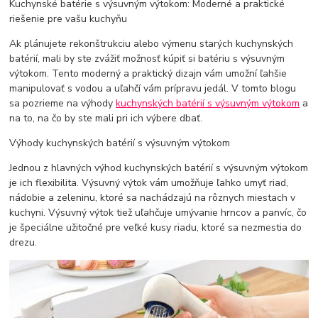
Kuchynské batérie s výsuvným výtokom: Moderné a praktické
riešenie pre vašu kuchyňu
Ak plánujete rekonštrukciu alebo výmenu starých kuchynských
batérií, mali by ste zvážiť možnosť kúpiť si batériu s výsuvným
výtokom. Tento moderný a praktický dizajn vám umožní ľahšie
manipulovať s vodou a uľahčí vám prípravu jedál. V tomto blogu
sa pozrieme na výhody
kuchynských batérií s výsuvným výtokom
a
na to, na čo by ste mali pri ich výbere dbať.
Výhody kuchynských batérií s výsuvným výtokom
Jednou z hlavných výhod kuchynských batérií s výsuvným výtokom
je ich flexibilita. Výsuvný výtok vám umožňuje ľahko umyť riad,
nádobie a zeleninu, ktoré sa nachádzajú na rôznych miestach v
kuchyni. Výsuvný výtok tiež uľahčuje umývanie hrncov a panvíc, čo
je špeciálne užitočné pre veľké kusy riadu, ktoré sa nezmestia do
drezu.