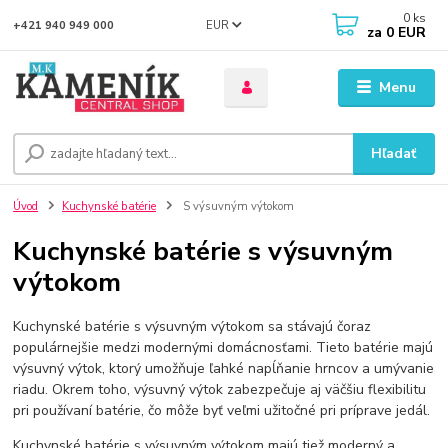
0
ks
EUR
+421 940 949 000
za
0 EUR
Menu
Hľadať
Úvod
Kuchynské batérie
S výsuvným výtokom
Kuchynské batérie s výsuvným
výtokom
Kuchynské batérie s výsuvným výtokom sa stávajú čoraz
populárnejšie medzi modernými domácnosťami. Tieto batérie majú
výsuvný výtok, ktorý umožňuje ľahké napĺňanie hrncov a umývanie
riadu. Okrem toho, výsuvný výtok zabezpečuje aj väčšiu flexibilitu
pri používaní batérie, čo môže byť veľmi užitočné pri príprave jedál.
Kuchynské batérie s výsuvným výtokom majú tiež moderný a