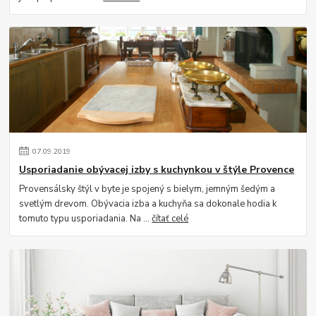
07
.
09
.
2019
Usporiadanie obývacej izby s kuchynkou v štýle Provence
Provensálsky štýl v byte je spojený s bielym, jemným šedým a
svetlým drevom. Obývacia izba a kuchyňa sa dokonale hodia k
tomuto typu usporiadania. Na ...
čítať celé