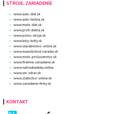
STROJE, ZARIADENIE
www.auto-diel.sk
www.auto-techna.sk
www.moto-diel.sk
www.profi-dielna.sk
www.polno-stroje.sk
www.krby-kotly.sk
www.stavebnictvo-online.sk
www.maxiobchod-naradie.sk
www.moto-prislusenstvo.sk
www.firemne-zariadenie.sk
www.nahradnediely.online
www.uni-zdrav.sk
www.zlatnictvo-online.sk
www.zariadenie-firmy.sk
KONTAKT