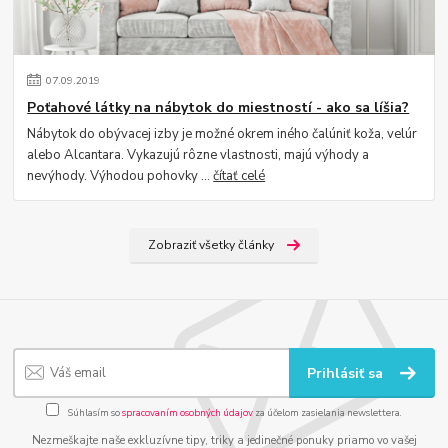
07
.
09
.
2019
Poťahové látky na nábytok do miestností - ako sa líšia?
Nábytok do obývacej izby je možné okrem iného čalúniť koža, velúr
alebo Alcantara. Vykazujú rôzne vlastnosti, majú výhody a
nevýhody. Výhodou pohovky ...
čítať celé
Zobraziť všetky články
Prihlásiť sa
Súhlasím so
spracovaním osobných údajov
za účelom zasielania newslettera.
Nezmeškajte naše exkluzívne tipy, triky a jedinečné ponuky priamo vo vašej