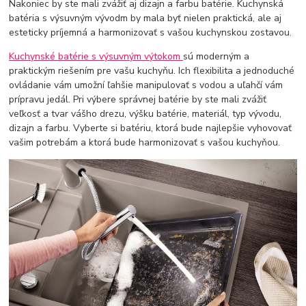
Nakoniec by ste mali zvážiť aj dizajn a farbu batérie. Kuchynská
batéria s výsuvným vývodm by mala byť nielen praktická, ale aj
esteticky príjemná a harmonizovať s vašou kuchynskou zostavou.
Kuchynské batérie s výsuvným výtokom
sú moderným a
praktickým riešením pre vašu kuchyňu. Ich flexibilita a jednoduché
ovládanie vám umožní ľahšie manipulovať s vodou a uľahčí vám
prípravu jedál. Pri výbere správnej batérie by ste mali zvážiť
veľkosť a tvar vášho drezu, výšku batérie, materiál, typ vývodu,
dizajn a farbu. Vyberte si batériu, ktorá bude najlepšie vyhovovať
vašim potrebám a ktorá bude harmonizovať s vašou kuchyňou.