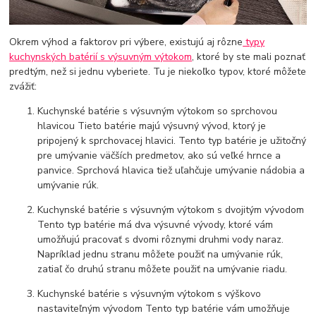
Okrem výhod a faktorov pri výbere, existujú aj rôzne
typy
kuchynských batérií s výsuvným výtokom
, ktoré by ste mali poznať
predtým, než si jednu vyberiete. Tu je niekoľko typov, ktoré môžete
zvážiť:
Kuchynské batérie s výsuvným výtokom so sprchovou
hlavicou Tieto batérie majú výsuvný vývod, ktorý je
pripojený k sprchovacej hlavici. Tento typ batérie je užitočný
pre umývanie väčších predmetov, ako sú veľké hrnce a
panvice. Sprchová hlavica tiež uľahčuje umývanie nádobia a
umývanie rúk.
Kuchynské batérie s výsuvným výtokom s dvojitým vývodom
Tento typ batérie má dva výsuvné vývody, ktoré vám
umožňujú pracovať s dvomi rôznymi druhmi vody naraz.
Napríklad jednu stranu môžete použiť na umývanie rúk,
zatiaľ čo druhú stranu môžete použiť na umývanie riadu.
Kuchynské batérie s výsuvným výtokom s výškovo
nastaviteľným vývodom Tento typ batérie vám umožňuje