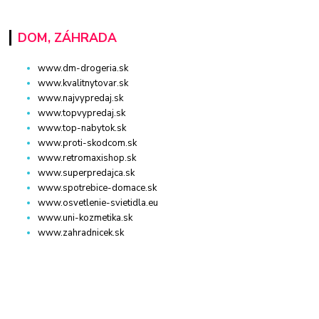
DOM, ZÁHRADA
www.dm-drogeria.sk
www.kvalitnytovar.sk
www.najvypredaj.sk
www.topvypredaj.sk
www.top-nabytok.sk
www.proti-skodcom.sk
www.retromaxishop.sk
www.superpredajca.sk
www.spotrebice-domace.sk
www.osvetlenie-svietidla.eu
www.uni-kozmetika.sk
www.zahradnicek.sk