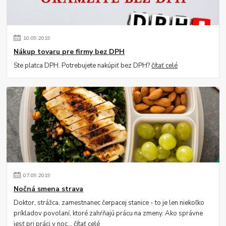
10
.
09
.
2019
Nákup tovaru pre firmy bez DPH
Ste platca DPH. Potrebujete nakúpiť bez DPH?
čítať celé
07
.
09
.
2019
Nočná smena strava
Doktor, strážca, zamestnanec čerpacej stanice - to je len niekoľko
príkladov povolaní, ktoré zahŕňajú prácu na zmeny. Ako správne
jesť pri práci v noc...
čítať celé