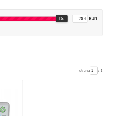
Do
EUR
strana
z 1