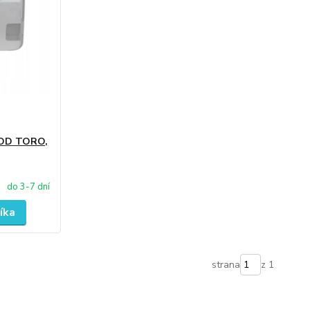
-OD TORO,
do 3-7 dní
íka
strana
z 1