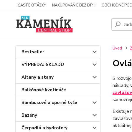
ČASTÉ OTÁZKY
NAKUPOVANIE BEZ DPH
OBCHODNÉ POD
Úvod
Z
Bestseller
Ovlá
VÝPREDAJ SKLADU
Altany a stany
S rozvojo
náklady, 
Balkónové kvetináče
zavlažo
samozrej
Bambusové a oporné tyče
Existuje 
Bazény
zavlažova
aktuálnej
Čerpadlá a hydrofory