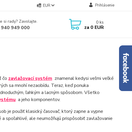
Prihlásenie
EUR
e si rady? Zavolajte.
0
ks
za
0 EUR
 940 949 000
aľ čo
zavlažovací systém
znamenal kedysi veľmi veľké
rých sa mnohí nezaobídu. Teraz, keď ponuka
 jednoduchým, ľahkým a lacným spôsobom. Všetko
systému
a jeho komponentov.
ob je použiť klasický časovač, ktorý zapne a vypne
a spoľahlivé, ale neumožňujú prispôsobiť zavlažovanie