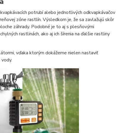
a
kvapkávacích potrubí alebo jednotlivých odkvapkávačov
oreňovej zóne rastlín. Výsledkom je, že sa zavlažujú skôr
j ploche záhrady. Podobné je to aj s plesňovými
lných rastlinách, ako aj ich šírenia na ďalšie rastliny
átormi, vďaka ktorým dokážeme nielen nastaviť
 vody.