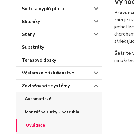
Výhod
Siete a výplň plotu
Prevenci
znižuje r
Skleníky
jednotliv
chorobami
Stany
striekajú
Substráty
Šetrite 
Terasové dosky
množstvo 
Včelárske príslušenstvo
Zavlažovacie systémy
Automatické
Montážne rúrky - potrubia
Ovládače