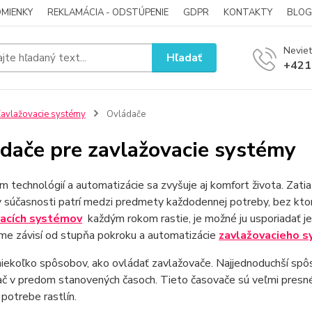
MIENKY
REKLAMÁCIA - ODSTÚPENIE
GDPR
KONTAKTY
BLOG
Neviet
Hľadať
+421
avlažovacie systémy
Ovládače
dače pre zavlažovacie systémy
m technológií a automatizácie sa zvyšuje aj komfort života. Zati
v súčasnosti patrí medzi predmety každodennej potreby, bez kto
vacích systémov
každým rokom rastie, je možné ju usporiadať
me závisí od stupňa pokroku a automatizácie
zavlažovacieho 
niekoľko spôsobov, ako ovládať zavlažovače. Najjednoduchší spôs
č v predom stanovených časoch. Tieto časovače sú veľmi presné 
 potrebe rastlín.