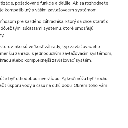
izácie, požadované funkcie a ďalšie. Ak sa rozhodnete
že je kompatibilný s vášim zavlažovacím systémom.
ínosom pre každého záhradníka, ktorý sa chce starať o
ú dôležitými súčasťami systému, ktoré umožňujú
ny.
ktorov, ako sú veľkosť záhrady, typ zavlažovacieho
te menšiu záhradu s jednoduchým zavlažovacím systémom,
hradu alebo komplexnejší zavlažovací systém,
že byť dlhodobou investíciou. Aj keď môžu byť trochu
pečiť úsporu vody a času na dlhú dobu. Okrem toho vám