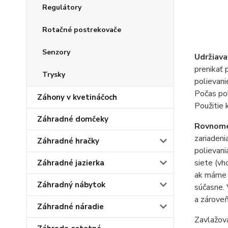
Regulátory
Rotačné postrekovače
Senzory
Udržiava
prenikať 
Trysky
polievani
Počas pol
Záhony v kvetináčoch
Použitie 
Záhradné domčeky
Rovnomer
zariadeni
Záhradné hračky
polievani
siete (vh
Záhradné jazierka
ak máme n
Záhradný nábytok
súčasne.
a zároveň
Záhradné náradie
Zavlažova