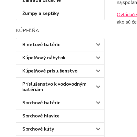
Záhrada ostatné
najspoľah
Žumpy a septiky
Ovládače
ako sú če
KÚPEĽŇA
Bidetové batérie
Kúpeľňový nábytok
Kúpeľňové príslušenstvo
Príslušenstvo k vodovodným
batériám
Sprchové batérie
Sprchové hlavice
Sprchové kúty