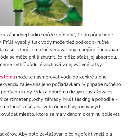
zo záhradnej hadice môže spôsobiť, že do pôdy bude
y. Príliš vysoký tlak vody môže tiež poškodiť- ručné
ľa času, ktorý je možné venovať príjemnejším činnostiam.
a sa môže príliš zhutniť, čo môže sťažiť jej absorpciu.
rne zvlhčí pôdu, ê zachová v nej výživné látky.
systému
môžete nasmerovať vodu do konkrétneho
frekvenciu zalievania jeho požiadavkám. V prípade ručného
 podľa potreby. Vďaka dobrému dizajnu zavlažovacej
 centimeter plochy záhrady. Multitasking a pohodlie -
 možnosť zosúladiť veľa činností vykonávaných
vládať miesto, ktoré sa má v danom okamihu polievať,
károv. Aby bolo zavlažovanie čo najefektívnejšie a