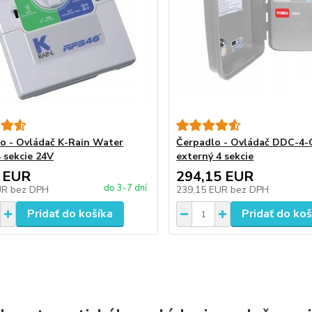
o - Ovládač K-Rain Water
Čerpadlo - Ovládač DDC-4
 sekcie 24V
externý 4 sekcie
 EUR
294,15 EUR
do 3-7 dní
UR
bez DPH
239,15 EUR
bez DPH
Pridať do košíka
Pridať do koš