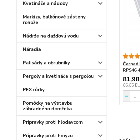
Kvetináče a nádoby
Markízy, balkónové zásteny,
rohože
Nádrže na dažďovú vodu
Náradia
Palisády a obrubníky
Čerpadl
RPS46 4
Pergoly a kvetináče s pergolou
81,98
66,65 E
PEX rúrky
Pomôcky na výstavbu
záhradného domčeka
Prípravky proti hlodavcom
Prípravky proti hmyzu