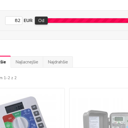
EUR
Od
šie
Najlacnejšie
Najdrahšie
m 1-2 z 2