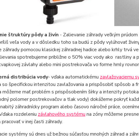
nie štruktúry pôdy a živín
- Zalievanie záhrady veľkým prúdom 
príliš veľa vody a v dôsledku toho sa budú z pôdy vylúhovať živin
e záhrady pomocou klasickej záhradnej hadice alebo krhly trvá ve
ievania spotrebujeme približne o 50% viac vody ako rastliny a pôd
kvapkovej závlahy alebo mini postrekovača vo forme hmly rovnome
ná distribúcia vody
- vďaka automatickému
zavlažovaciemu 
a so špecifickou intenzitou zavlažovania a prispôsobiť spôsob a 
a môžeme mať problém s prispôsobením šírky a intenzity potoka
odný polomer postrekovačov a tlak vody) dokážeme pokryť každý
abitý záhradnícky program alebo časovo náročné práce, oceníme
 Vďaka rozdeleniu
závlahového systému
na zóny môžeme presne o
 pracovať v inej časti záhrady.
cie systémy sú dnes už bežnou súčasťou mnohých záhrad a záhrad