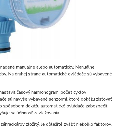
 riadené manuálne alebo automaticky. Manuálne
eby. Na druhej strane automatické ovládače sú vybavené
nastaviť časový harmonogram, počet cyklov
dače sú navyše vybavené senzormi, ktoré dokážu zisťovať
mto spôsobom dokážu automatické ovládače zabezpečiť
yšuje sa účinnosť zavlažovania.
hradkárov zložitý. Je dôležité zvážiť niekoľko faktorov,