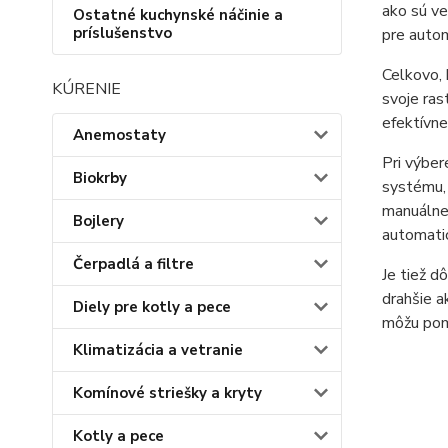
ako sú ve
Ostatné kuchynské náčinie a
príslušenstvo
pre autom
Celkovo, 
KÚRENIE
svoje ras
efektívne
Anemostaty
Pri výber
Biokrby
systému,
manuálne 
Bojlery
automatic
Čerpadlá a filtre
Je tiež d
drahšie a
Diely pre kotly a pece
môžu pomô
Klimatizácia a vetranie
Komínové striešky a kryty
Kotly a pece