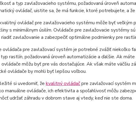
ľkosť a typ zavlažovacieho systému, požadovaná úroveň automat
atický ovládač, uistite sa, že má funkcie, ktoré potrebujete, a 
kvalitný ovládač pre zavlažovacieho systému môže byť veľkým pr
tliny s minimálnym úsilím. Ovládače pre zavlažovacie systémy s
 riadiť zavlažovanie a zabezpečiť optimálne podmienky pre rastli
e ovládača pre zavlažovací systém je potrebné zvážiť niekoľko fa
 typ rastlín, požadovaná úroveň automatizácie a ďalšie. Ak má
ovládače môžu byť pre vás dostačujúce. Ak však máte väčšiu zá
ké ovládače by mohli byť lepšou voľbou.
ôležité si uvedomiť, že
kvalitný ovládač
pre zavlažovací systém mô
ko manuálne ovládače, ich efektivita a spoľahlivosť môžu zabez
cť udržať záhradu v dobrom stave aj vtedy, keď nie ste doma.