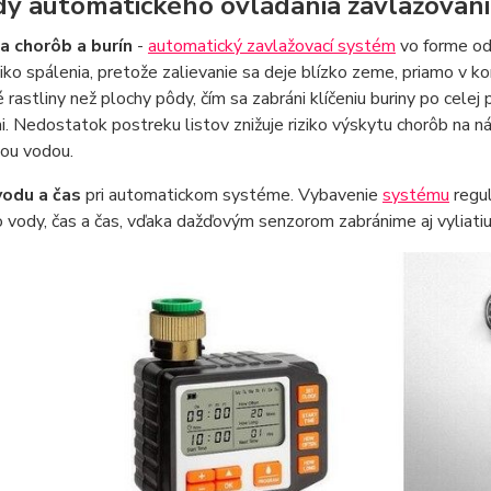
y automatického ovládania zavlažovani
a chorôb a burín
-
automatický zavlažovací systém
vo forme od
iziko spálenia, pretože zalievanie sa deje blízko zeme, priamo v k
é rastliny než plochy pôdy, čím sa zabráni klíčeniu buriny po cele
. Nedostatok postreku listov znižuje riziko výskytu chorôb na náchy
cou vodou.
vodu a čas
pri automatickom systéme. Vybavenie
systému
regul
vody, čas a čas, vďaka dažďovým senzorom zabránime aj vyliatiu