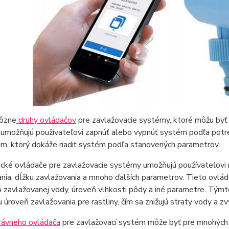
rôzne
druhy ovládačov
pre zavlažovacie systémy, ktoré môžu byť
 umožňujú používateľovi zapnúť alebo vypnúť systém podľa potr
m, ktorý dokáže riadiť systém podľa stanovených parametrov.
cké ovládače pre zavlažovacie systémy umožňujú používateľovi 
nia, dĺžku zavlažovania a mnoho ďalších parametrov. Tieto ovlá
 zavlažovanej vody, úroveň vlhkosti pôdy a iné parametre. Tý
 úroveň zavlažovania pre rastliny, čím sa znižujú straty vody a zv
rávneho ovládača
pre zavlažovací systém môže byť pre mnohých zá