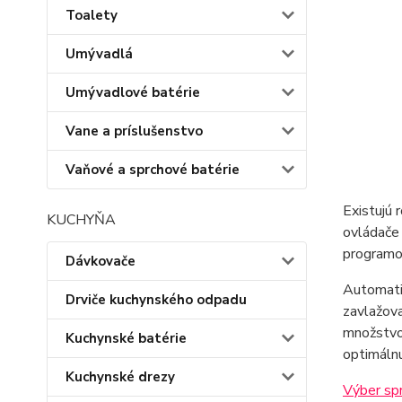
Toalety
Umývadlá
Umývadlové batérie
Vane a príslušenstvo
Vaňové a sprchové batérie
Existujú 
KUCHYŇA
ovládače
programo
Dávkovače
Automati
Drviče kuchynského odpadu
zavlažova
množstvo
Kuchynské batérie
optimálnu
Kuchynské drezy
Výber sp