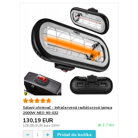
Sálavý ohrievač - Infračervená radiátorová lampa
2000W NEO 90-032
130,19 EUR
do 3-7 dní
105,85 EUR
bez DPH
Pridať do košíka