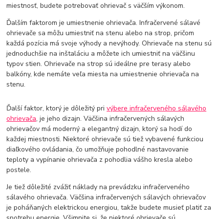
miestnosť, budete potrebovať ohrievač s väčším výkonom.
Ďalším faktorom je umiestnenie ohrievača. Infračervené sálavé
ohrievače sa môžu umiestniť na stenu alebo na strop, pričom
každá pozícia má svoje výhody a nevýhody. Ohrievače na stenu sú
jednoduchšie na inštaláciu a môžete ich umiestniť na väčšinu
typov stien. Ohrievače na strop sú ideálne pre terasy alebo
balkóny, kde nemáte veľa miesta na umiestnenie ohrievača na
stenu.
Ďalší faktor, ktorý je dôležitý pri
výbere infračerveného sálavého
ohrievača
, je jeho dizajn. Väčšina infračervených sálavých
ohrievačov má moderný a elegantný dizajn, ktorý sa hodí do
každej miestnosti. Niektoré ohrievače sú tiež vybavené funkciou
diaľkového ovládania, čo umožňuje pohodlné nastavovanie
teploty a vypínanie ohrievača z pohodlia vášho kresla alebo
postele.
Je tiež dôležité zvážiť náklady na prevádzku infračerveného
sálavého ohrievača. Väčšina infračervených sálavých ohrievačov
je poháňaných elektrickou energiou, takže budete musieť platiť za
spotrebu energie. Všimnite si, že niektoré ohrievače sú