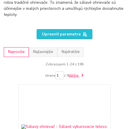
robia tradičné ohrievače. To znamená, že sálavé ohrievače sú
účinnejšie v malých priestoroch a umožňujú rýchlejšie dosiahnutie
teploty.
Upresniť parametre
Najnovšie
Najlacnejšie
Najdrahšie
Zobrazujem 1-24 z 196
strana
z 9
ďalšie