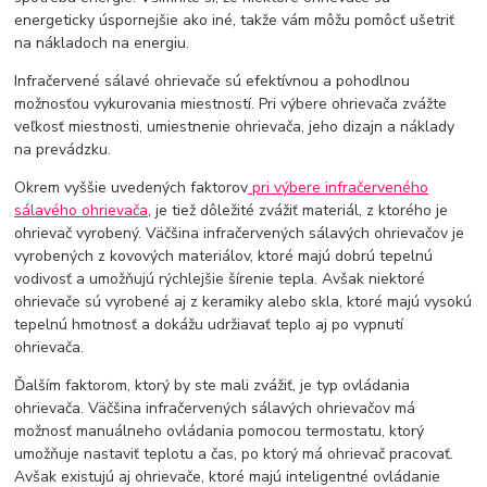
energeticky úspornejšie ako iné, takže vám môžu pomôcť ušetriť
na nákladoch na energiu.
Infračervené sálavé ohrievače sú efektívnou a pohodlnou
možnosťou vykurovania miestností. Pri výbere ohrievača zvážte
veľkosť miestnosti, umiestnenie ohrievača, jeho dizajn a náklady
na prevádzku.
Okrem vyššie uvedených faktorov
pri výbere infračerveného
sálavého ohrievača
, je tiež dôležité zvážiť materiál, z ktorého je
ohrievač vyrobený. Väčšina infračervených sálavých ohrievačov je
vyrobených z kovových materiálov, ktoré majú dobrú tepelnú
vodivosť a umožňujú rýchlejšie šírenie tepla. Avšak niektoré
ohrievače sú vyrobené aj z keramiky alebo skla, ktoré majú vysokú
tepelnú hmotnosť a dokážu udržiavať teplo aj po vypnutí
ohrievača.
Ďalším faktorom, ktorý by ste mali zvážiť, je typ ovládania
ohrievača. Väčšina infračervených sálavých ohrievačov má
možnosť manuálneho ovládania pomocou termostatu, ktorý
umožňuje nastaviť teplotu a čas, po ktorý má ohrievač pracovať.
Avšak existujú aj ohrievače, ktoré majú inteligentné ovládanie