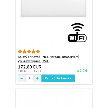
Sálavý ohrievač - Neo Náradie Infračervený
vykurovací panel, WiFi
172,69 EUR
do 3-7 dní
140,40 EUR
bez DPH
Pridať do košíka