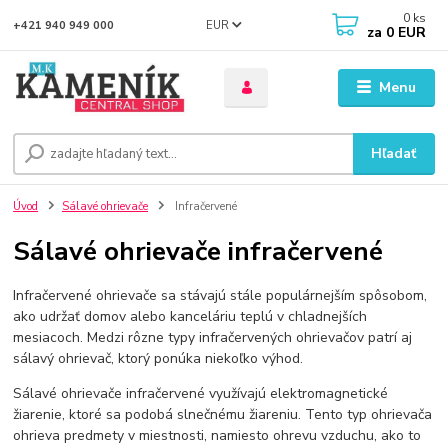
0
ks
EUR
+421 940 949 000
za
0 EUR
Menu
Hľadať
Úvod
Sálavé ohrievače
Infračervené
Sálavé ohrievače infračervené
Infračervené ohrievače sa stávajú stále populárnejším spôsobom,
ako udržať domov alebo kanceláriu teplú v chladnejších
mesiacoch. Medzi rôzne typy infračervených ohrievačov patrí aj
sálavý ohrievač, ktorý ponúka niekoľko výhod.
Sálavé ohrievače infračervené využívajú elektromagnetické
žiarenie, ktoré sa podobá slnečnému žiareniu. Tento typ ohrievača
ohrieva predmety v miestnosti, namiesto ohrevu vzduchu, ako to