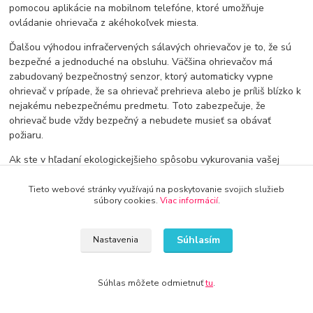
pomocou aplikácie na mobilnom telefóne, ktoré umožňuje
ovládanie ohrievača z akéhokoľvek miesta.
Ďalšou výhodou infračervených sálavých ohrievačov je to, že sú
bezpečné a jednoduché na obsluhu. Väčšina ohrievačov má
zabudovaný bezpečnostný senzor, ktorý automaticky vypne
ohrievač v prípade, že sa ohrievač prehrieva alebo je príliš blízko k
nejakému nebezpečnému predmetu. Toto zabezpečuje, že
ohrievač bude vždy bezpečný a nebudete musieť sa obávať
požiaru.
Ak ste v hľadaní ekologickejšieho spôsobu vykurovania vašej
domácnosti, môžete zvážiť solárne infračervené sálavé ohrievače,
ktoré sa poháňajú solárnou energiou. Tieto ohrievače sú ideálne
Tieto webové stránky využívajú na poskytovanie svojich služieb
súbory cookies.
Viac informácií
.
pre vonkajšie priestory, ako sú terasy, balkóny alebo záhrady, a sú
šetrné k životnému prostrediu.
Súhlasím
Nastavenia
Súhlas môžete odmietnuť
tu
.