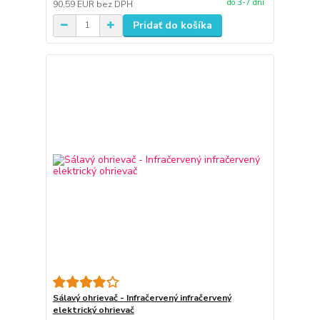
do 3-7 dní
90,59 EUR
bez DPH
Pridať do košíka
Sálavý ohrievač - Infračervený infračervený
elektrický ohrievač