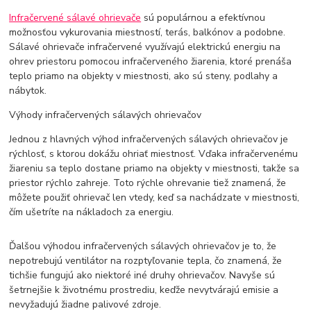
Infračervené sálavé ohrievače
sú populárnou a efektívnou
možnosťou vykurovania miestností, terás, balkónov a podobne.
Sálavé ohrievače infračervené využívajú elektrickú energiu na
ohrev priestoru pomocou infračerveného žiarenia, ktoré prenáša
teplo priamo na objekty v miestnosti, ako sú steny, podlahy a
nábytok.
Výhody infračervených sálavých ohrievačov
Jednou z hlavných výhod infračervených sálavých ohrievačov je
rýchlosť, s ktorou dokážu ohriať miestnosť. Vďaka infračervenému
žiareniu sa teplo dostane priamo na objekty v miestnosti, takže sa
priestor rýchlo zahreje. Toto rýchle ohrevanie tiež znamená, že
môžete použiť ohrievač len vtedy, keď sa nachádzate v miestnosti,
čím ušetríte na nákladoch za energiu.
Ďalšou výhodou infračervených sálavých ohrievačov je to, že
nepotrebujú ventilátor na rozptyľovanie tepla, čo znamená, že
tichšie fungujú ako niektoré iné druhy ohrievačov. Navyše sú
šetrnejšie k životnému prostrediu, keďže nevytvárajú emisie a
nevyžadujú žiadne palivové zdroje.