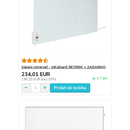
Sálavý ohrievač - Infražiarič RE700W + ZADARMO
234,01 EUR
do 3-7 dní
190,25 EUR
bez DPH
Pridať do košíka