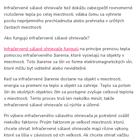
Infračervené sálavé ohrievače tiež dokážu zabezpečiť rovnomerné
rozloženie tepla po celej miestnosti, vďaka čomu sa vyhnete
pocitu nepríjemného prechladnutia alebo prehriatia v určitých
častiach miestnosti.
Ako fungujú infračervené sálavé ohrievače?
Infračervené sálavé ohrievače fungujú
na princípe prenosu tepla
pomocou infračerveného žiarenia, ktoré vysielajú na objekty v
miestnosti. Toto žiarenie sa šíri vo forme elektromagnetických vĺn,
ktoré môžu byť viditeľné alebo neviditeľné.
Keď sa infračervené žiarenie dostane na objekt v miestnosti,
energia sa premení na teplo a objekt sa zahreje. Teplo sa potom
šíri do okolitých objektov, čím sa postupne zvyšuje celková teplota
v miestnosti. Tento proces trvá len niekoľko minút, takže
infračervené sálavé ohrievače sú rýchle a účinné.
Pri výbere infračerveného sálavého ohrievača je potrebné zvážiť
niekoľko faktorov. Prvým faktorom je veľkosť miestnosti, ktorú
chcete ohriať. Infračervené sálavé ohrievače majú rôzne výkony,
ktoré sa líšia v závislosti od ich veľkosti. Ak chcete ohriať väčšiu