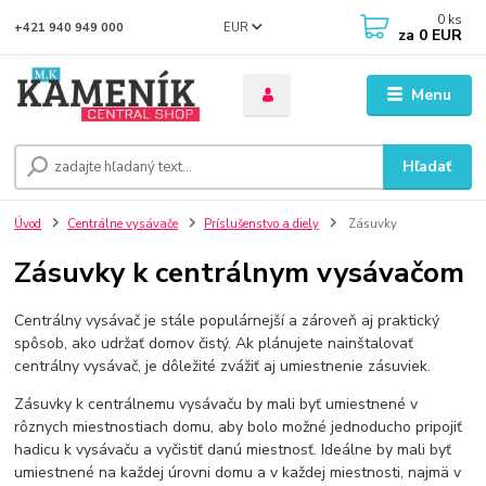
0
ks
EUR
+421 940 949 000
za
0 EUR
Menu
Hľadať
Úvod
Centrálne vysávače
Príslušenstvo a diely
Zásuvky
Zásuvky k centrálnym vysávačom
Centrálny vysávač je stále populárnejší a zároveň aj praktický
spôsob, ako udržať domov čistý. Ak plánujete nainštalovať
centrálny vysávač, je dôležité zvážiť aj umiestnenie zásuviek.
Zásuvky k centrálnemu vysávaču by mali byť umiestnené v
rôznych miestnostiach domu, aby bolo možné jednoducho pripojiť
hadicu k vysávaču a vyčistiť danú miestnosť. Ideálne by mali byť
umiestnené na každej úrovni domu a v každej miestnosti, najmä v