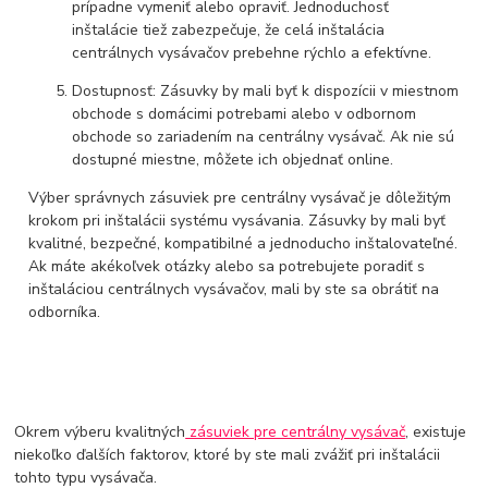
prípadne vymeniť alebo opraviť. Jednoduchosť
inštalácie tiež zabezpečuje, že celá inštalácia
centrálnych vysávačov prebehne rýchlo a efektívne.
Dostupnosť: Zásuvky by mali byť k dispozícii v miestnom
obchode s domácimi potrebami alebo v odbornom
obchode so zariadením na centrálny vysávač. Ak nie sú
dostupné miestne, môžete ich objednať online.
Výber správnych zásuviek pre centrálny vysávač je dôležitým
krokom pri inštalácii systému vysávania. Zásuvky by mali byť
kvalitné, bezpečné, kompatibilné a jednoducho inštalovateľné.
Ak máte akékoľvek otázky alebo sa potrebujete poradiť s
inštaláciou centrálnych vysávačov, mali by ste sa obrátiť na
odborníka.
Okrem výberu kvalitných
zásuviek pre centrálny vysávač
, existuje
niekoľko ďalších faktorov, ktoré by ste mali zvážiť pri inštalácii
tohto typu vysávača.