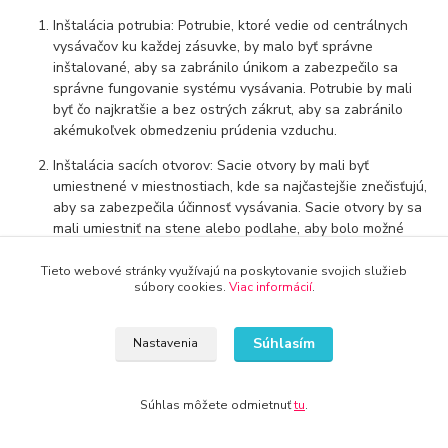
Inštalácia potrubia: Potrubie, ktoré vedie od centrálnych
vysávačov ku každej zásuvke, by malo byť správne
inštalované, aby sa zabránilo únikom a zabezpečilo sa
správne fungovanie systému vysávania. Potrubie by mali
byť čo najkratšie a bez ostrých zákrut, aby sa zabránilo
akémukoľvek obmedzeniu prúdenia vzduchu.
Inštalácia sacích otvorov: Sacie otvory by mali byť
umiestnené v miestnostiach, kde sa najčastejšie znečisťujú,
aby sa zabezpečila účinnosť vysávania. Sacie otvory by sa
mali umiestniť na stene alebo podlahe, aby bolo možné
jednoducho pripojiť potrubie.
Tieto webové stránky využívajú na poskytovanie svojich služieb
Výkon vysávača: Pri výbere centrálnych vysávačov by ste
súbory cookies.
Viac informácií
.
mali zvážiť ich výkon a účinnosť. Vysávač by mal mať
dostatočný výkon na to, aby dokázal vysávať vaše
Súhlasím
Nastavenia
domácnosti alebo byty efektívne a bez zbytočného hluku.
Údržba: Centrálny vysávač by mal byť pravidelne čistený a
údržba by mala byť vykonávaná odborníkom. Zásuvky a
Súhlas môžete odmietnuť
tu
.
potrubie by sa mali pravidelne kontrolovať, aby sa zabránilo
únikom a aby sa zabezpečila účinnosť systému vysávania.