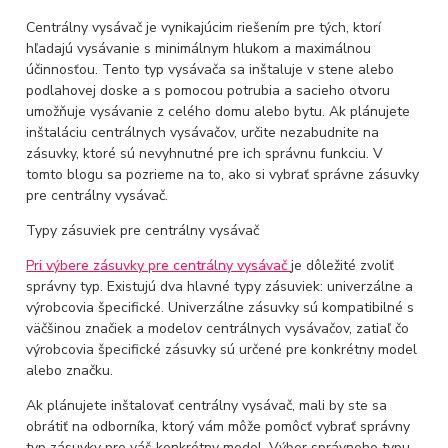
Centrálny vysávač je vynikajúcim riešením pre tých, ktorí
hľadajú vysávanie s minimálnym hlukom a maximálnou
účinnosťou. Tento typ vysávača sa inštaluje v stene alebo
podlahovej doske a s pomocou potrubia a sacieho otvoru
umožňuje vysávanie z celého domu alebo bytu. Ak plánujete
inštaláciu centrálnych vysávačov, určite nezabudnite na
zásuvky, ktoré sú nevyhnutné pre ich správnu funkciu. V
tomto blogu sa pozrieme na to, ako si vybrať správne zásuvky
pre centrálny vysávač.
Typy zásuviek pre centrálny vysávač
Pri výbere zásuvky pre centrálny vysávač
je dôležité zvoliť
správny typ. Existujú dva hlavné typy zásuviek: univerzálne a
výrobcovia špecifické. Univerzálne zásuvky sú kompatibilné s
väčšinou značiek a modelov centrálnych vysávačov, zatiaľ čo
výrobcovia špecifické zásuvky sú určené pre konkrétny model
alebo značku.
Ak plánujete inštalovať centrálny vysávač, mali by ste sa
obrátiť na odborníka, ktorý vám môže pomôcť vybrať správny
typ zásuvky pre váš konkrétny model. Výber správneho typu