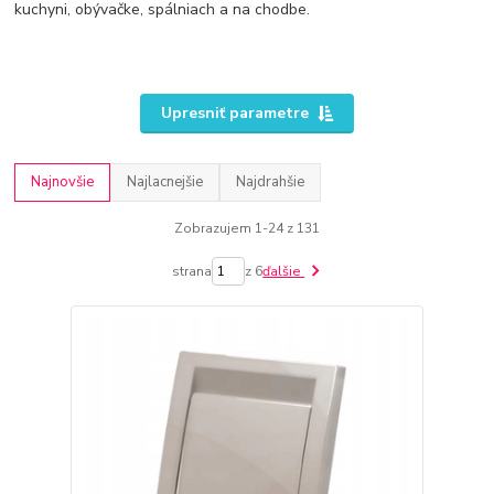
kuchyni, obývačke, spálniach a na chodbe.
Upresniť parametre
Najnovšie
Najlacnejšie
Najdrahšie
Zobrazujem 1-24 z 131
strana
z 6
ďalšie