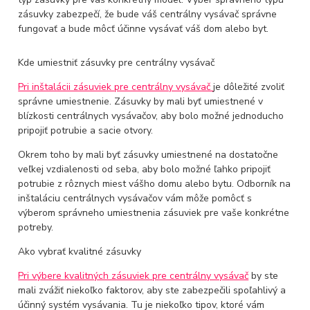
zásuvky zabezpečí, že bude váš centrálny vysávač správne
fungovať a bude môcť účinne vysávať váš dom alebo byt.
Kde umiestniť zásuvky pre centrálny vysávač
Pri inštalácii zásuviek pre centrálny vysávač
je dôležité zvoliť
správne umiestnenie. Zásuvky by mali byť umiestnené v
blízkosti centrálnych vysávačov, aby bolo možné jednoducho
pripojiť potrubie a sacie otvory.
Okrem toho by mali byť zásuvky umiestnené na dostatočne
veľkej vzdialenosti od seba, aby bolo možné ľahko pripojiť
potrubie z rôznych miest vášho domu alebo bytu. Odborník na
inštaláciu centrálnych vysávačov vám môže pomôcť s
výberom správneho umiestnenia zásuviek pre vaše konkrétne
potreby.
Ako vybrať kvalitné zásuvky
Pri výbere kvalitných zásuviek pre centrálny vysávač
by ste
mali zvážiť niekoľko faktorov, aby ste zabezpečili spoľahlivý a
účinný systém vysávania. Tu je niekoľko tipov, ktoré vám