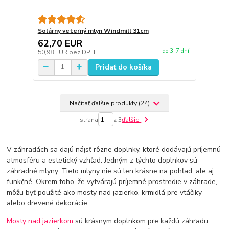
Solárny veterný mlyn Windmill 31cm
62,70 EUR
do 3-7 dní
50,98 EUR
bez DPH
Pridať do košíka
Načítať ďalšie produkty (24)
strana
z 3
ďalšie
V záhradách sa dajú nájsť rôzne doplnky, ktoré dodávajú príjemnú
atmosféru a estetický vzhľad. Jedným z týchto doplnkov sú
záhradné mlyny. Tieto mlyny nie sú len krásne na pohľad, ale aj
funkčné. Okrem toho, že vytvárajú príjemné prostredie v záhrade,
môžu byť použité ako mosty nad jazierko, krmidlá pre vtáčiky
alebo drevené dekorácie.
Mosty nad jazierkom
sú krásnym doplnkom pre každú záhradu.