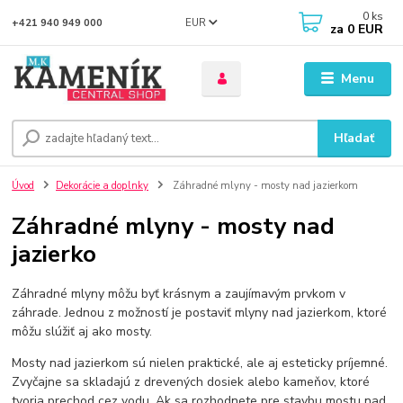
0
ks
EUR
+421 940 949 000
za
0 EUR
Menu
Hľadať
Úvod
Dekorácie a doplnky
Záhradné mlyny - mosty nad jazierkom
Záhradné mlyny - mosty nad
jazierko
Záhradné mlyny môžu byť krásnym a zaujímavým prvkom v
záhrade. Jednou z možností je postaviť mlyny nad jazierkom, ktoré
môžu slúžiť aj ako mosty.
Mosty nad jazierkom sú nielen praktické, ale aj esteticky príjemné.
Zvyčajne sa skladajú z drevených dosiek alebo kameňov, ktoré
tvoria prechod cez vodu. Ak sa rozhodnete pre stavbu mostu nad