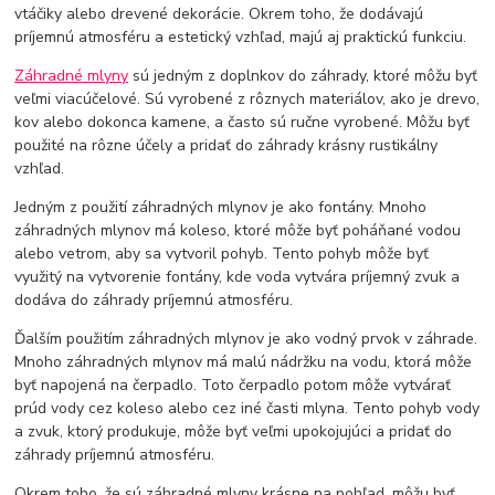
vtáčiky alebo drevené dekorácie. Okrem toho, že dodávajú
príjemnú atmosféru a estetický vzhľad, majú aj praktickú funkciu.
Záhradné mlyny
sú jedným z doplnkov do záhrady, ktoré môžu byť
veľmi viacúčelové. Sú vyrobené z rôznych materiálov, ako je drevo,
kov alebo dokonca kamene, a často sú ručne vyrobené. Môžu byť
použité na rôzne účely a pridať do záhrady krásny rustikálny
vzhľad.
Jedným z použití záhradných mlynov je ako fontány. Mnoho
záhradných mlynov má koleso, ktoré môže byť poháňané vodou
alebo vetrom, aby sa vytvoril pohyb. Tento pohyb môže byť
využitý na vytvorenie fontány, kde voda vytvára príjemný zvuk a
dodáva do záhrady príjemnú atmosféru.
Ďalším použitím záhradných mlynov je ako vodný prvok v záhrade.
Mnoho záhradných mlynov má malú nádržku na vodu, ktorá môže
byť napojená na čerpadlo. Toto čerpadlo potom môže vytvárať
prúd vody cez koleso alebo cez iné časti mlyna. Tento pohyb vody
a zvuk, ktorý produkuje, môže byť veľmi upokojujúci a pridať do
záhrady príjemnú atmosféru.
Okrem toho, že sú záhradné mlyny krásne na pohľad, môžu byť