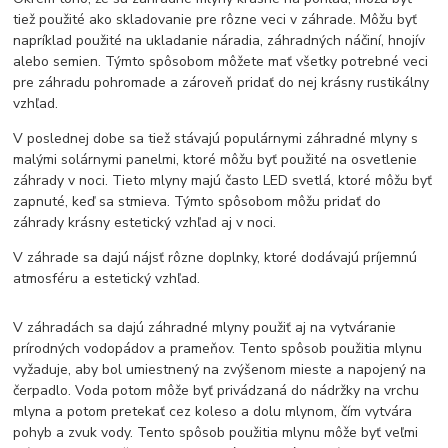
tiež použité ako skladovanie pre rôzne veci v záhrade. Môžu byť
napríklad použité na ukladanie náradia, záhradných náčiní, hnojív
alebo semien. Týmto spôsobom môžete mať všetky potrebné veci
pre záhradu pohromade a zároveň pridať do nej krásny rustikálny
vzhľad.
V poslednej dobe sa tiež stávajú populárnymi záhradné mlyny s
malými solárnymi panelmi, ktoré môžu byť použité na osvetlenie
záhrady v noci. Tieto mlyny majú často LED svetlá, ktoré môžu byť
zapnuté, keď sa stmieva. Týmto spôsobom môžu pridať do
záhrady krásny estetický vzhľad aj v noci.
V záhrade sa dajú nájsť rôzne doplnky, ktoré dodávajú príjemnú
atmosféru a estetický vzhľad.
V záhradách sa dajú záhradné mlyny použiť aj na vytváranie
prírodných vodopádov a prameňov. Tento spôsob použitia mlynu
vyžaduje, aby bol umiestnený na zvýšenom mieste a napojený na
čerpadlo. Voda potom môže byť privádzaná do nádržky na vrchu
mlyna a potom pretekať cez koleso a dolu mlynom, čím vytvára
pohyb a zvuk vody. Tento spôsob použitia mlynu môže byť veľmi