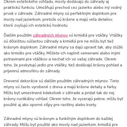
Okrem estetického vzhľadu, mosty dodávajú do záhrady aj
praktickú funkciu. Umožňujú prechod cez jazierko alebo iný vodný
prvok v záhrade. Záhradné mlyny sú perfektným doplnkom pre
mosty nad jazierkom, pretože sú krásne a majú veľa detailov,
ktoré zvyšujú ich estetickú hodnotu.
Ďalším použitím
záhradných mlynov
sú krmidlá pre vtáčiky. Vtáčiky
sú dôležitou súčasťou záhrady a krmidlá pre ne môžu byť tiež
krásnym doplnkom. Záhradné mlyny sa dajú upraviť tak, aby slúžili
ako krmidlo pre vtáčiky. Môžete ich naplniť semenami alebo inými
potravinami pre vtáčikov a nechať ich vo vašej záhrade. Okrem
toho, že poskytujú jedlo pre vtáčiky, tiež dodávajú krásny pohľad a
príjemnú atmosféru do záhrady.
Drevené dekorácie sú ďalším použitím záhradných mlynov. Tieto
mlyny sú často vyrobené z dreva a majú krásne detaily a farby.
Môžu byť umiestnené kdekoľvek v záhrade a pridať tak do nej
krásny rustikálny vzhľad. Okrem toho, že vyzerajú pekne, môžu byť
použité aj ako oporné stĺpy pre rastliny alebo kvety.
Záhradné mlyny sú krásnym a funkčným doplnkom do každej
záhrady. Môžu byť použité ako mosty nad jazierkom, krmidlá pre