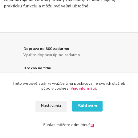
praktickú funkciu a môžu byť veľmi užitočné.
Doprava od 30€ zadarmo
Využite dopravu úplne zadarmo
8 rokov na trhu
Značka Kameník Vás presvedčí o kvalite
Tieto webové stránky využívajú na poskytovanie svojich služieb
30 dní na vrátenie tovaru
súbory cookies.
Viac informácií
.
Predĺžili sme dobu na vrátenie tovaru
Súhlasím
Nastavenia
Rýchle doručenie tovaru
Vaša spokojnosť je pre nás prvoradá
Súhlas môžete odmietnuť
tu
.