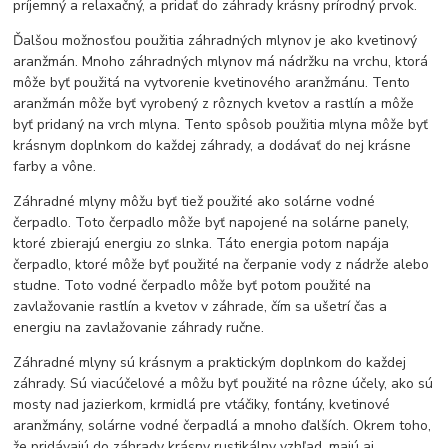
príjemný a relaxačný, a pridať do záhrady krásny prírodný prvok.
Ďalšou možnosťou použitia záhradných mlynov je ako kvetinový
aranžmán. Mnoho záhradných mlynov má nádržku na vrchu, ktorá
môže byť použitá na vytvorenie kvetinového aranžmánu. Tento
aranžmán môže byť vyrobený z rôznych kvetov a rastlín a môže
byť pridaný na vrch mlyna. Tento spôsob použitia mlyna môže byť
krásnym doplnkom do každej záhrady, a dodávať do nej krásne
farby a vône.
Záhradné mlyny môžu byť tiež použité ako solárne vodné
čerpadlo. Toto čerpadlo môže byť napojené na solárne panely,
ktoré zbierajú energiu zo slnka. Táto energia potom napája
čerpadlo, ktoré môže byť použité na čerpanie vody z nádrže alebo
studne. Toto vodné čerpadlo môže byť potom použité na
zavlažovanie rastlín a kvetov v záhrade, čím sa ušetrí čas a
energiu na zavlažovanie záhrady ručne.
Záhradné mlyny sú krásnym a praktickým doplnkom do každej
záhrady. Sú viacúčelové a môžu byť použité na rôzne účely, ako sú
mosty nad jazierkom, krmidlá pre vtáčiky, fontány, kvetinové
aranžmány, solárne vodné čerpadlá a mnoho ďalších. Okrem toho,
že pridávajú do záhrady krásny rustikálny vzhľad, majú aj