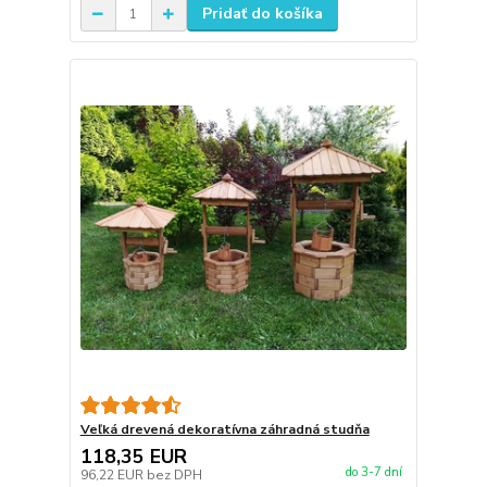
Pridať do košíka
Veľká drevená dekoratívna záhradná studňa
118,35 EUR
do 3-7 dní
96,22 EUR
bez DPH