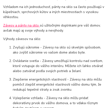
Vzhľadom na ich jednoduchosť, pánty na sklo sa často používajú v
kúpeľniach, sprchových kútov a iných miestnostiach s vysokou
vlhkosťou.
Závesy a pánty na sklo
sú užitočnými doplnkami pre váš domov,
avšak majú aj svoje výhody a nevýhody.
Výhody závesov na sklo:
Zvyšujú súkromie - Závesy na sklo sú skvelým spôsobom,
ako zvýšiť súkromie vo vašom dome alebo byte.
Ovládanie svetla - Závesy umožňujú kontrolu nad svetlom,
ktoré vstupuje do vášho interiéru. Môžete ich ľahko otvárať
alebo zatvárať podľa svojich potrieb a želaní.
Zlepšenie energetických vlastností - Závesy na sklo môžu
pomôcť zlepšiť energetické vlastnosti vášho domu tým, že
redukujú tepelné straty a zvuk zvonku.
Vylepšenie vzhľadu - Závesy na sklo môžu pridať
dekoratívny prvok do vášho domova, a to vďaka rôznym