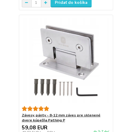
Pridať do košíka
Závesy, pánty - 8-12 mm záves pre sklenené
dvere kúpeľňa Pathing P
59,08 EUR
do 3-7 dní