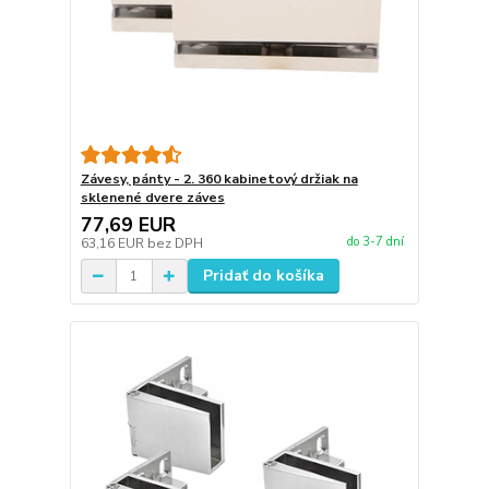
Závesy, pánty - 2. 360 kabinetový držiak na
sklenené dvere záves
77,69 EUR
do 3-7 dní
63,16 EUR
bez DPH
Pridať do košíka