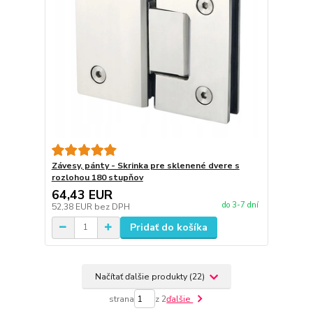
Závesy, pánty - Skrinka pre sklenené dvere s
rozlohou 180 stupňov
64,43 EUR
do 3-7 dní
52,38 EUR
bez DPH
Pridať do košíka
Načítať ďalšie produkty (22)
strana
z 2
ďalšie