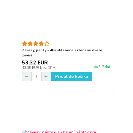
Závesy, pánty - 4ks sklenené sklenené dvere
závisí
53,32 EUR
do 3-7 dní
43,35 EUR
bez DPH
Pridať do košíka