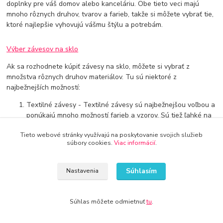
doplnky pre váš domov alebo kanceláriu. Obe tieto veci majú
mnoho rôznych druhov, tvarov a farieb, takže si môžete vybrať tie,
ktoré najlepšie vyhovujú vášmu štýlu a potrebám.
Výber závesov na sklo
Ak sa rozhodnete kúpiť závesy na sklo, môžete si vybrať z
množstva rôznych druhov materiálov. Tu sú niektoré z
najbežnejších možností:
Textilné závesy - Textilné závesy sú najbežnejšou voľbou a
ponúkajú mnoho možností farieb a vzorov. Sú tiež ľahké na
údržbu a môžete ich prať v práčke.
Tieto webové stránky využívajú na poskytovanie svojich služieb
Bambusové závesy - Bambusové závesy sú skvelou voľbou
súbory cookies.
Viac informácií
.
pre tých, ktorí hľadajú prírodný vzhľad. Sú odolné voči
slnečnému žiareniu a môžu byť vyrobené v rôznych tvaroch
Súhlasím
Nastavenia
a veľkostiach.
Drevené závesy - Drevené závesy sú krásnym a trvanlivým
riešením pre vaše sklenené dvere alebo okná. Sú k
Súhlas môžete odmietnuť
tu
.
dispozícii v mnohých druhoch dreva a môžu byť lakovane