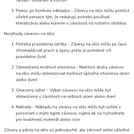
farbám, textúram a vzorom.
Pomoc pri kontrole nákladov - Závesy na sklo môžu pomôcť
ušetriť peniaze tým, že redukujú potrebu používať
klimatizáciu alebo kúrenie v závislosti od ročného obdobia.
Nevýhody závesov na sklo:
Potreba pravidelnej údržby - Závesy na sklo môžu po čase
zhromažďovať prach a špinu, preto je potrebné ich
pravidelne čistiť.
Obmedzená možnosť otvorenia - Niektoré druhy závesov
na sklo môžu obmedzovať možnosť úplného otvorenia okien
alebo dverí.
Omezený výber - Výber závesov na sklo môže byť
obmedzený v závislosti na veľkosti okien alebo dverí.
Náklady - Náklady na závesy na sklo môžu byť vyššie v
porovnaní s inými typmi závesov, najmä ak sa rozhodnete
pre kvalitnejší materiál alebo vzor.
Závesy a pánty na sklo sú jednoduché, ale zároveň veľmi užitočné