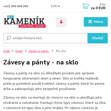
0
ks
EUR
+421 940 949 000
za
0 EUR
Menu
Hľadať
Úvod
Dvere
Závesy a pánty
Na sklo
Závesy a pánty - na sklo
Závesy a pánty na sklo sú dôležitými prvokmi pre správne
fungovanie sklenených dverí a okien. Sklo je krehký materiál,
preto je potrebné použiť kvalitné závesy a pánty, ktoré ho pevne
držia a zabezpečujú jeho bezpečné používanie.
Závesy na sklo sa montujú do otvorov na skle a umožňujú jeho
otváranie a zatváranie. Existujú rôzne typy závesov, ktoré sa líšia
v závislosti od typu skla a jeho hrúbky. Pri výbere závesov je