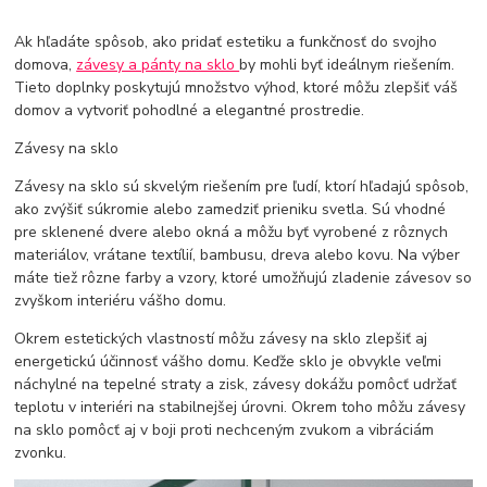
Ak hľadáte spôsob, ako pridať estetiku a funkčnosť do svojho
domova,
závesy a pánty na sklo
by mohli byť ideálnym riešením.
Tieto doplnky poskytujú množstvo výhod, ktoré môžu zlepšiť váš
domov a vytvoriť pohodlné a elegantné prostredie.
Závesy na sklo
Závesy na sklo sú skvelým riešením pre ľudí, ktorí hľadajú spôsob,
ako zvýšiť súkromie alebo zamedziť prieniku svetla. Sú vhodné
pre sklenené dvere alebo okná a môžu byť vyrobené z rôznych
materiálov, vrátane textílií, bambusu, dreva alebo kovu. Na výber
máte tiež rôzne farby a vzory, ktoré umožňujú zladenie závesov so
zvyškom interiéru vášho domu.
Okrem estetických vlastností môžu závesy na sklo zlepšiť aj
energetickú účinnosť vášho domu. Keďže sklo je obvykle veľmi
náchylné na tepelné straty a zisk, závesy dokážu pomôcť udržať
teplotu v interiéri na stabilnejšej úrovni. Okrem toho môžu závesy
na sklo pomôcť aj v boji proti nechceným zvukom a vibráciám
zvonku.