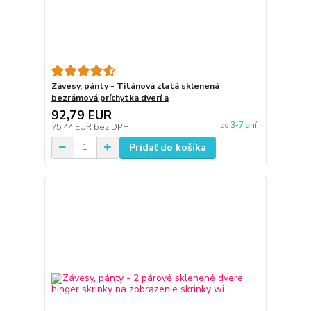
Závesy, pánty - Titánová zlatá sklenená
bezrámová príchytka dverí a
92,79 EUR
do 3-7 dní
75,44 EUR
bez DPH
Pridať do košíka