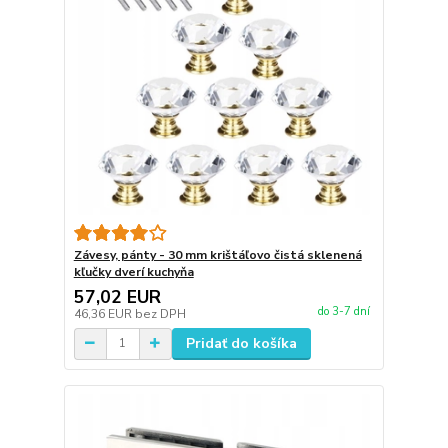
Závesy, pánty - 30 mm krištáľovo čistá sklenená
kľučky dverí kuchyňa
57,02 EUR
do 3-7 dní
46,36 EUR
bez DPH
Pridať do košíka