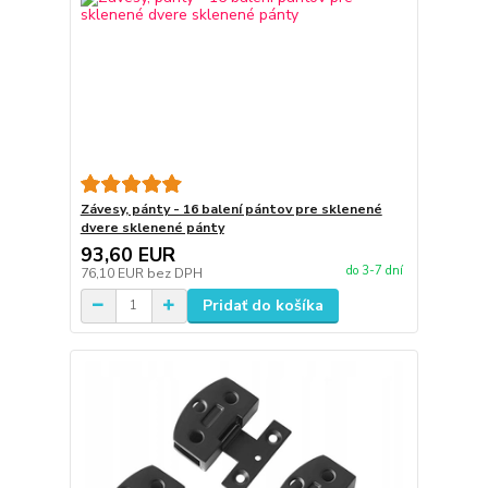
Závesy, pánty - 16 balení pántov pre sklenené
dvere sklenené pánty
93,60 EUR
do 3-7 dní
76,10 EUR
bez DPH
Pridať do košíka