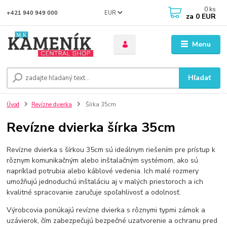
0
ks
EUR
+421 940 949 000
za
0 EUR
Menu
Hľadať
Úvod
Revízne dvierka
Šírka 35cm
Revízne dvierka šírka 35cm
Revízne dvierka s šírkou 35cm sú ideálnym riešením pre prístup k
rôznym komunikačným alebo inštalačným systémom, ako sú
napríklad potrubia alebo káblové vedenia. Ich malé rozmery
umožňujú jednoduchú inštaláciu aj v malých priestoroch a ich
kvalitné spracovanie zaručuje spoľahlivosť a odolnosť.
Výrobcovia ponúkajú revízne dvierka s rôznymi typmi zámok a
uzávierok, čím zabezpečujú bezpečné uzatvorenie a ochranu pred