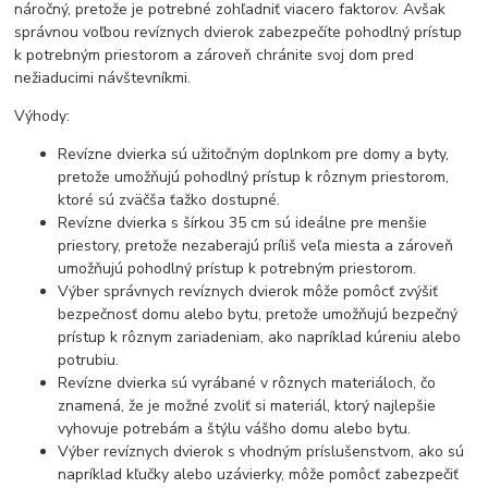
náročný, pretože je potrebné zohľadniť viacero faktorov. Avšak
správnou voľbou revíznych dvierok zabezpečíte pohodlný prístup
k potrebným priestorom a zároveň chránite svoj dom pred
nežiaducimi návštevníkmi.
Výhody:
Revízne dvierka sú užitočným doplnkom pre domy a byty,
pretože umožňujú pohodlný prístup k rôznym priestorom,
ktoré sú zväčša ťažko dostupné.
Revízne dvierka s šírkou 35 cm sú ideálne pre menšie
priestory, pretože nezaberajú príliš veľa miesta a zároveň
umožňujú pohodlný prístup k potrebným priestorom.
Výber správnych revíznych dvierok môže pomôcť zvýšiť
bezpečnosť domu alebo bytu, pretože umožňujú bezpečný
prístup k rôznym zariadeniam, ako napríklad kúreniu alebo
potrubiu.
Revízne dvierka sú vyrábané v rôznych materiáloch, čo
znamená, že je možné zvoliť si materiál, ktorý najlepšie
vyhovuje potrebám a štýlu vášho domu alebo bytu.
Výber revíznych dvierok s vhodným príslušenstvom, ako sú
napríklad kľučky alebo uzávierky, môže pomôcť zabezpečiť