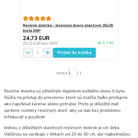
Revízne dvierka - Inspision dvere plastové 35x35
biela DRP
24,73 EUR
do 3-7 dní
20,11 EUR
bez DPH
Pridať do košíka
strana
z 1
Revízne dvierka sú užitočným doplnkom každého domu či bytu.
Slúžia na prístup do priestorov, ktoré sú zväčša ťažko prístupné,
ako napríklad kúrenie alebo potrubie. Preto je dôležité mať
správne rozmery revíznych dverí, aby sa dali bez problémov
inštalovať a používať.
Jednou z dôležitých vlastností revíznych dvierok je ich šírka.
Väčšinou sa vyrábajú v šírkach od 20 do 60 cm, ale najbežnejšou