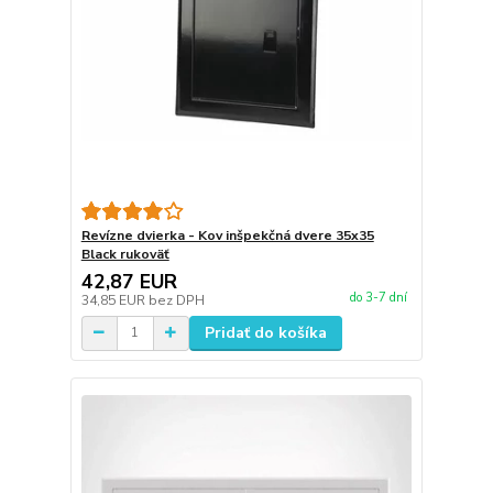
Revízne dvierka - Kov inšpekčná dvere 35x35
Black rukoväť
42,87 EUR
do 3-7 dní
34,85 EUR
bez DPH
Pridať do košíka