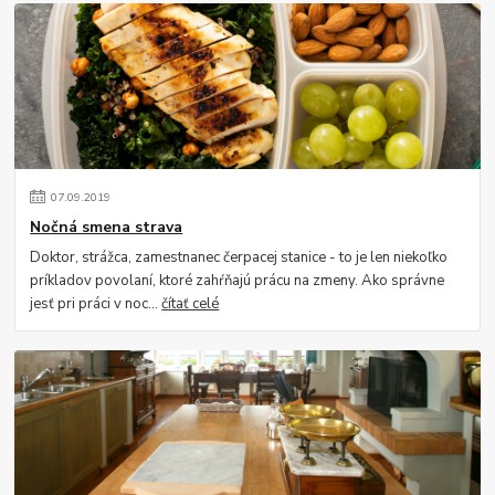
07
.
09
.
2019
Nočná smena strava
Doktor, strážca, zamestnanec čerpacej stanice - to je len niekoľko
príkladov povolaní, ktoré zahŕňajú prácu na zmeny. Ako správne
jesť pri práci v noc...
čítať celé