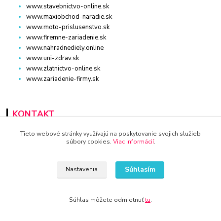
www.stavebnictvo-online.sk
www.maxiobchod-naradie.sk
www.moto-prislusenstvo.sk
www.firemne-zariadenie.sk
www.nahradnediely.online
www.uni-zdrav.sk
www.zlatnictvo-online.sk
www.zariadenie-firmy.sk
KONTAKT
Tieto webové stránky využívajú na poskytovanie svojich služieb
súbory cookies.
Viac informácií
.
www.kvalitnytovar.sk
Súhlasím
Nastavenia
+421 940 949 000
info@kamenik.sk
Súhlas môžete odmietnuť
tu
.