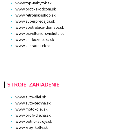
www.top-nabytok.sk
www.proti-skodcom.sk
www.retromaxishop.sk
www.superpredajca.sk
www.spotrebice-domace.sk
www.osvetlenie-svietidla.eu
www.uni-kozmetika.sk
www.zahradnicek.sk
STROJE, ZARIADENIE
www.auto-diel.sk
www.auto-techna.sk
www.moto-diel.sk
www.profi-dielna.sk
www.polno-stroje.sk
www.krby-kotly.sk