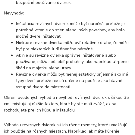
bezpečné používanie dvierok.
Nevýhody:
Inštalácia revíznych dvierok môže byť náročná, pretože je
potrebné vrtanie do stien alebo iných povrchov, aby bolo
možné dvere inštalovať.
Niektoré revízne dvierka môžu byť relatívne drahé, čo môže
byť pre niektorých ľudí finančne náročné.
Ak nie sú revízne dvierka správne inštalované alebo
používané, môžu spôsobiť problémy, ako napríklad utrpenie
škôd na majetku alebo úrazy.
Revízne dvierka môžu byť menej esteticky príjemné ako iné
typy dverí, pretože nie sú určené na použitie ako hlavné
vstupné dvere do miestnosti.
Okrem uvedených výhod a nevýhod revíznych dvierok s šírkou 35
cm, existujú aj ďalšie faktory, ktoré by ste mali zvážiť, ak sa
rozhodujete pre ich kúpu a inštaláciu.
Výhodou revíznych dvierok sú ich rôzne rozmery, ktoré umožňujú
ich použitie na rôznych miestach. Napríklad, ak máte kúrenie