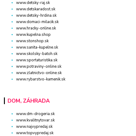
www.detsky-raj.sk
www.detskaradost.sk
www.detsky-hrdina.sk
www.domaci-milacik.sk
www.hracky-online.sk
www.kupelna.shop
www.stonshop.sk
www.sanita-kupelne.sk
www.skolsky-batoh.sk
www.sportaturistika.sk
www.potraviny-online.sk
www.zlatnictvo-online.sk
www.rybarstvo-kamenik.sk
DOM, ZÁHRADA
www.dm-drogeria.sk
www.kvalitnytovar.sk
www.najvypredaj.sk
www.topvypredaj.sk