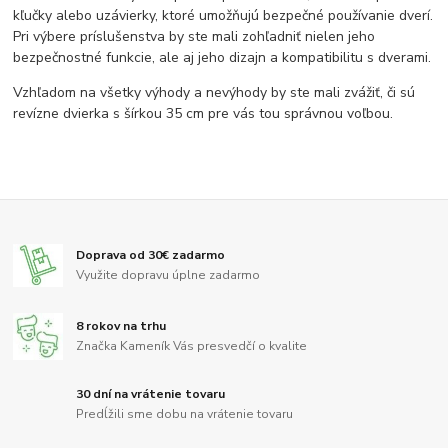
kľučky alebo uzávierky, ktoré umožňujú bezpečné používanie dverí.
Pri výbere príslušenstva by ste mali zohľadniť nielen jeho
bezpečnostné funkcie, ale aj jeho dizajn a kompatibilitu s dverami.
Vzhľadom na všetky výhody a nevýhody by ste mali zvážiť, či sú
revízne dvierka s šírkou 35 cm pre vás tou správnou voľbou.
Doprava od 30€ zadarmo
Využite dopravu úplne zadarmo
8 rokov na trhu
Značka Kameník Vás presvedčí o kvalite
30 dní na vrátenie tovaru
Predĺžili sme dobu na vrátenie tovaru