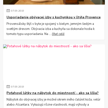
07
.
09
.
2019
Usporiadanie obývacej izby s kuchynkou v štýle Provence
Provensálsky štýl v byte je spojený s bielym, jemným šedým a
svetlým drevom. Obývacia izba a kuchyňa sa dokonale hodia k
tomuto typu usporiadania. Na ...
čítať celé
07
.
09
.
2019
Poťahové látky na nábytok do miestností - ako sa líšia?
Nábytok do obývacej izby je možné okrem iného čalúniť koža, velúr
alebo Alcantara. Vykazujú rôzne vlastnosti, majú výhody a