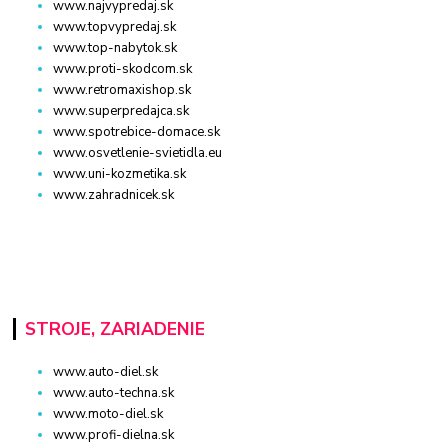
www.najvypredaj.sk
www.topvypredaj.sk
www.top-nabytok.sk
www.proti-skodcom.sk
www.retromaxishop.sk
www.superpredajca.sk
www.spotrebice-domace.sk
www.osvetlenie-svietidla.eu
www.uni-kozmetika.sk
www.zahradnicek.sk
STROJE, ZARIADENIE
www.auto-diel.sk
www.auto-techna.sk
www.moto-diel.sk
www.profi-dielna.sk