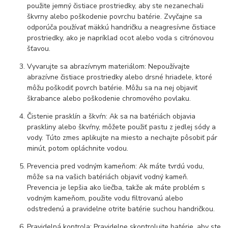
použite jemný čistiace prostriedky, aby ste nezanechali
škvrny alebo poškodenie povrchu batérie. Zvyčajne sa
odporúča používať mäkkú handričku a neagresívne čistiace
prostriedky, ako je napríklad ocot alebo voda s citrónovou
šťavou.
Vyvarujte sa abrazívnym materiálom: Nepoužívajte
abrazívne čistiace prostriedky alebo drsné hriadele, ktoré
môžu poškodiť povrch batérie. Môžu sa na nej objaviť
škrabance alebo poškodenie chromového povlaku.
Čistenie prasklín a škvŕn: Ak sa na batériách objavia
praskliny alebo škvŕny, môžete použiť pastu z jedlej sódy a
vody. Túto zmes aplikujte na miesto a nechajte pôsobiť pár
minút, potom opláchnite vodou.
Prevencia pred vodným kameňom: Ak máte tvrdú vodu,
môže sa na vašich batériách objaviť vodný kameň.
Prevencia je lepšia ako liečba, takže ak máte problém s
vodným kameňom, použite vodu filtrovanú alebo
odstredenú a pravidelne otrite batérie suchou handričkou.
Pravidelná kontrola: Pravidelne skontrolujte batérie, aby ste