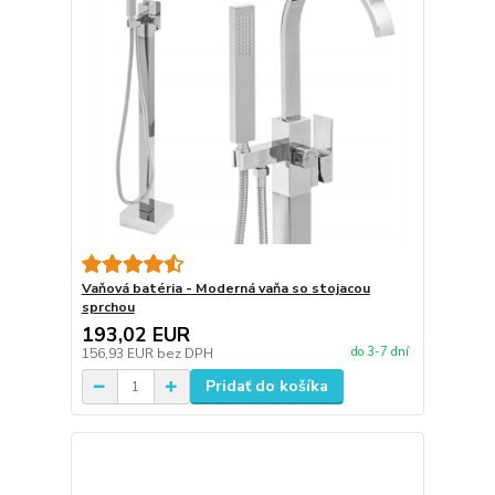
Vaňová batéria - Moderná vaňa so stojacou
sprchou
193,02 EUR
do 3-7 dní
156,93 EUR
bez DPH
Pridať do košíka