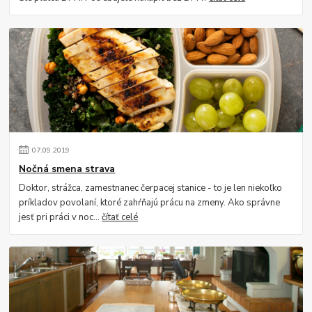
07
.
09
.
2019
Nočná smena strava
Doktor, strážca, zamestnanec čerpacej stanice - to je len niekoľko
príkladov povolaní, ktoré zahŕňajú prácu na zmeny. Ako správne
jesť pri práci v noc...
čítať celé