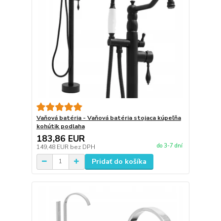
Vaňová batéria - Vaňová batéria stojaca kúpeľňa
kohútik podlaha
183,86 EUR
do 3-7 dní
149,48 EUR
bez DPH
Pridať do košíka