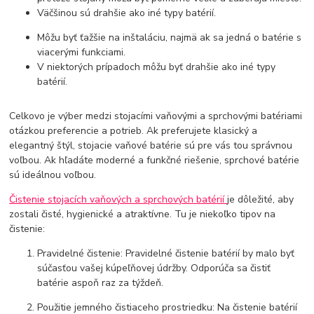
Väčšinou sú drahšie ako iné typy batérií.
Môžu byť ťažšie na inštaláciu, najmä ak sa jedná o batérie s
viacerými funkciami.
V niektorých prípadoch môžu byť drahšie ako iné typy
batérií.
Celkovo je výber medzi stojacími vaňovými a sprchovými batériami
otázkou preferencie a potrieb. Ak preferujete klasický a
elegantný štýl, stojacie vaňové batérie sú pre vás tou správnou
voľbou. Ak hľadáte moderné a funkčné riešenie, sprchové batérie
sú ideálnou voľbou.
Čistenie stojacích vaňových a sprchových batérií
je dôležité, aby
zostali čisté, hygienické a atraktívne. Tu je niekoľko tipov na
čistenie:
Pravidelné čistenie: Pravidelné čistenie batérií by malo byť
súčasťou vašej kúpeľňovej údržby. Odporúča sa čistiť
batérie aspoň raz za týždeň.
Použitie jemného čistiaceho prostriedku: Na čistenie batérií