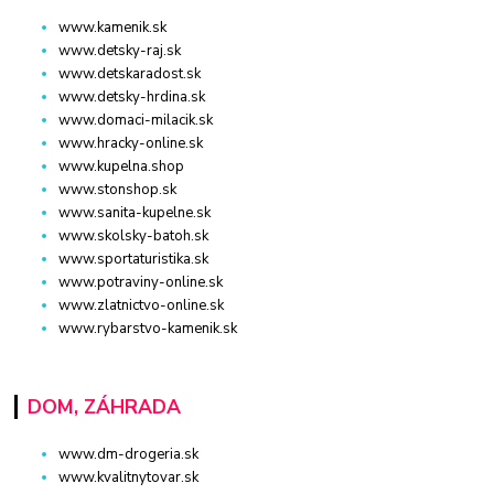
www.kamenik.sk
www.detsky-raj.sk
www.detskaradost.sk
www.detsky-hrdina.sk
www.domaci-milacik.sk
www.hracky-online.sk
www.kupelna.shop
www.stonshop.sk
www.sanita-kupelne.sk
www.skolsky-batoh.sk
www.sportaturistika.sk
www.potraviny-online.sk
www.zlatnictvo-online.sk
www.rybarstvo-kamenik.sk
DOM, ZÁHRADA
www.dm-drogeria.sk
www.kvalitnytovar.sk