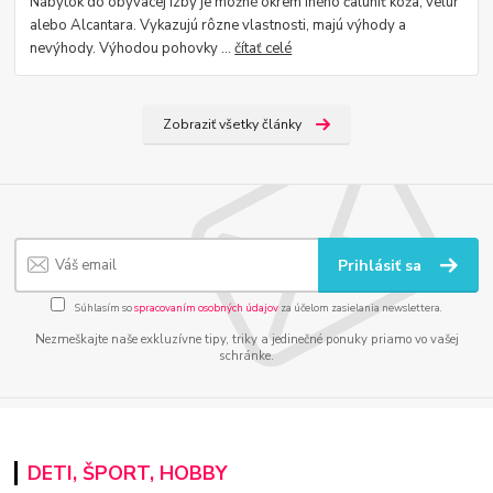
Nábytok do obývacej izby je možné okrem iného čalúniť koža, velúr
alebo Alcantara. Vykazujú rôzne vlastnosti, majú výhody a
nevýhody. Výhodou pohovky ...
čítať celé
Zobraziť všetky články
Prihlásiť sa
Súhlasím so
spracovaním osobných údajov
za účelom zasielania newslettera.
Nezmeškajte naše exkluzívne tipy, triky a jedinečné ponuky priamo vo vašej
schránke.
DETI, ŠPORT, HOBBY