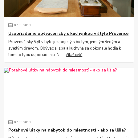
07
.
09
.
2019
Usporiadanie obývacej izby s kuchynkou v štýle Provence
Provensálsky štýl v byte je spojený s bielym, jemným šedým a
svetlým drevom. Obývacia izba a kuchyňa sa dokonale hodia k
tomuto typu usporiadania. Na ...
čítať celé
07
.
09
.
2019
Poťahové látky na nábytok do miestností - ako sa líšia?