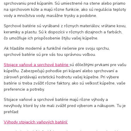
sprchovaniu pred kúpaním. Sú umiestnené na stene alebo priamo
na sprchovom kúte a majú rôzne funkcie, ako sú regulácia teploty
vody a množstva vody, masážne trysky a podobne.
Sprchové batérie sú vyrábané z rôznych materiálov, vrátane kovu,
keramiky a plastu. Sú k dispozícii v rôznych dizajnoch a farbách,
čo umožňuje ich prispôsobenie štýlu vašej kúpeľne.
Ak hľadáte moderné a funkčné riešenie pre svoju sprchu,
sprchové batérie sú pre vás tou správnou voľbou.
Stojace vaňové a sprchové batérie
sú dôležitými prvkami pre vašu
kúpeľňu. Zabezpečujú pohodlie pri kúpaní alebo sprchovaní a
zároveň pridávajú estetickú hodnotu vašej kúpeľne. Pri výbere
batérie si treba zvážiť rôzne faktory, ako sú veľkosť kúpeľne, vaše
preferencie a potreby.
Stojace vaňové a sprchové batérie majú rôzne výhody a
nevýhody, ktoré by ste mali zvážiť pred výberom a nákupom. Tu je
prehľad:
Výhody stojacích vaňových batérií: