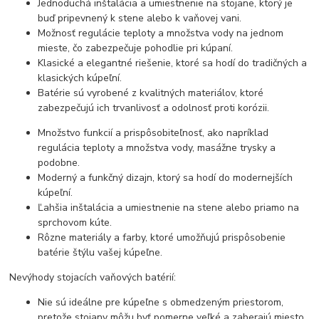
Jednoduchá inštalácia a umiestnenie na stojane, ktorý je
buď pripevnený k stene alebo k vaňovej vani.
Možnosť regulácie teploty a množstva vody na jednom
mieste, čo zabezpečuje pohodlie pri kúpaní.
Klasické a elegantné riešenie, ktoré sa hodí do tradičných a
klasických kúpeľní.
Batérie sú vyrobené z kvalitných materiálov, ktoré
zabezpečujú ich trvanlivosť a odolnosť proti korózii.
Množstvo funkcií a prispôsobiteľnosť, ako napríklad
regulácia teploty a množstva vody, masážne trysky a
podobne.
Moderný a funkčný dizajn, ktorý sa hodí do modernejších
kúpeľní.
Ľahšia inštalácia a umiestnenie na stene alebo priamo na
sprchovom kúte.
Rôzne materiály a farby, ktoré umožňujú prispôsobenie
batérie štýlu vašej kúpeľne.
Nevýhody stojacích vaňových batérií:
Nie sú ideálne pre kúpeľne s obmedzeným priestorom,
pretože stojany môžu byť pomerne veľké a zaberajú miesto.