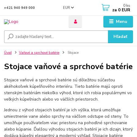
0
ks
EUR
+421 940 949 000
za
0 EUR
Menu
Hľadať
Úvod
Vaňové a sprchové batérie
Stojace
Stojace vaňové a sprchové batérie
Stojace vaňové a sprchové batérie sú dôležitou súčasťou
akéhokoľvek kúpeľňového interiéru. Tieto batérie majú oproti
stenským batériám niekoľko výhod, ktoré ich robia populárnymi vo
veľkých kúpeľniach alebo vo väčších priestoroch.
Jednou z výhod stojacich batérií je ich výška, ktorá umožňuje
umiestnenie vane alebo sprchy na väčšom odstupe od steny. To
umožňuje používateľom viac priestoru na pohodlné sprchovanie
alebo kúpanie. Ďalšou výhodou stojacich batérií je ich dizajn, ktorý
dodáva kúpeľni elegantný a moderný vzhľad. Stojacie batérie