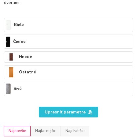
dverami.
Biele
Čierne
Hnedé
Ostatné
Sivé
Upresniť parametre
Najnovšie
Najlacnejšie
Najdrahšie