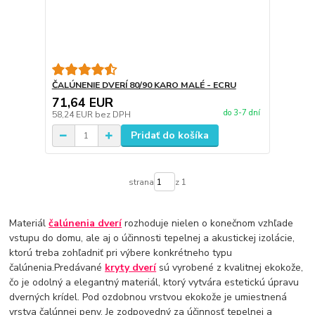
ČALÚNENIE DVERÍ 80/90 KARO MALÉ - ECRU
71,64 EUR
do 3-7 dní
58,24 EUR
bez DPH
Pridať do košíka
strana
z 1
Materiál
čalúnenia dverí
rozhoduje nielen o konečnom vzhľade
vstupu do domu, ale aj o účinnosti tepelnej a akustickej izolácie,
ktorú treba zohľadniť pri výbere konkrétneho typu
čalúnenia.Predávané
kryty dverí
sú vyrobené z kvalitnej ekokože,
čo je odolný a elegantný materiál, ktorý vytvára estetickú úpravu
dverných krídel. Pod ozdobnou vrstvou ekokože je umiestnená
vrstva čalúnnej peny. Je zodpovedný za účinnosť tepelnej a