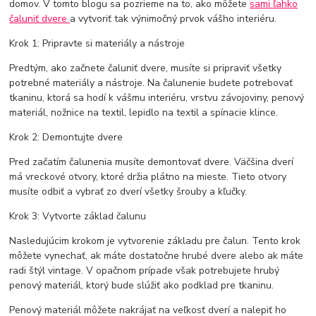
domov. V tomto blogu sa pozrieme na to, ako môžete
sami ľahko
čaluniť dvere
a vytvoriť tak výnimočný prvok vášho interiéru.
Krok 1: Pripravte si materiály a nástroje
Predtým, ako začnete čaluniť dvere, musíte si pripraviť všetky
potrebné materiály a nástroje. Na čalunenie budete potrebovať
tkaninu, ktorá sa hodí k vášmu interiéru, vrstvu závojoviny, penový
materiál, nožnice na textil, lepidlo na textil a spínacie klince.
Krok 2: Demontujte dvere
Pred začatím čalunenia musíte demontovať dvere. Väčšina dverí
má vreckové otvory, ktoré držia plátno na mieste. Tieto otvory
musíte odbiť a vybrať zo dverí všetky šrouby a kľučky.
Krok 3: Vytvorte základ čalunu
Nasledujúcim krokom je vytvorenie základu pre čalun. Tento krok
môžete vynechať, ak máte dostatočne hrubé dvere alebo ak máte
radi štýl vintage. V opačnom prípade však potrebujete hrubý
penový materiál, ktorý bude slúžiť ako podklad pre tkaninu.
Penový materiál môžete nakrájať na veľkosť dverí a nalepiť ho