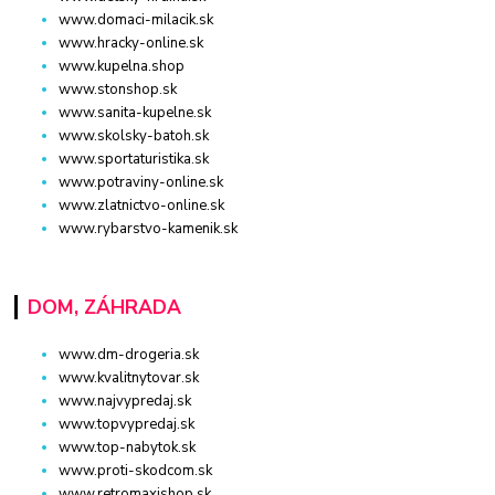
www.domaci-milacik.sk
www.hracky-online.sk
www.kupelna.shop
www.stonshop.sk
www.sanita-kupelne.sk
www.skolsky-batoh.sk
www.sportaturistika.sk
www.potraviny-online.sk
www.zlatnictvo-online.sk
www.rybarstvo-kamenik.sk
DOM, ZÁHRADA
www.dm-drogeria.sk
www.kvalitnytovar.sk
www.najvypredaj.sk
www.topvypredaj.sk
www.top-nabytok.sk
www.proti-skodcom.sk
www.retromaxishop.sk