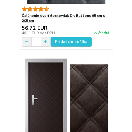
Čalúnenie dverí Gockowiak DIy Buttons 95 cm x
205 cm
56,72 EUR
do 3-7 dní
46,11 EUR
bez DPH
Pridať do košíka