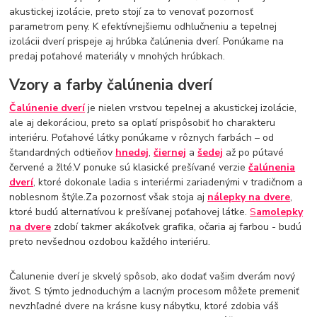
akustickej izolácie, preto stojí za to venovať pozornosť
parametrom peny. K efektívnejšiemu odhlučneniu a tepelnej
izolácii dverí prispeje aj hrúbka čalúnenia dverí. Ponúkame na
predaj poťahové materiály v mnohých hrúbkach.
Vzory a farby čalúnenia dverí
Čalúnenie dverí
je nielen vrstvou tepelnej a akustickej izolácie,
ale aj dekoráciou, preto sa oplatí prispôsobiť ho charakteru
interiéru. Poťahové látky ponúkame v rôznych farbách – od
štandardných odtieňov
hnedej
,
čiernej
a
šedej
až po pútavé
červené a žlté.V ponuke sú klasické prešívané verzie
čalúnenia
dverí
, ktoré dokonale ladia s interiérmi zariadenými v tradičnom a
noblesnom štýle.Za pozornosť však stoja aj
nálepky na dvere
,
ktoré budú alternatívou k prešívanej poťahovej látke.
S
amolepky
na dvere
zdobí takmer akákoľvek grafika, očaria aj farbou - budú
preto nevšednou ozdobou každého interiéru.
Čalunenie dverí je skvelý spôsob, ako dodať vašim dverám nový
život. S týmto jednoduchým a lacným procesom môžete premeniť
nevzhľadné dvere na krásne kusy nábytku, ktoré zdobia váš