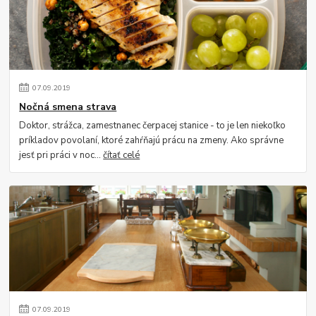
07
.
09
.
2019
Nočná smena strava
Doktor, strážca, zamestnanec čerpacej stanice - to je len niekoľko
príkladov povolaní, ktoré zahŕňajú prácu na zmeny. Ako správne
jesť pri práci v noc...
čítať celé
07
.
09
.
2019