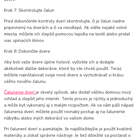
Krok 7: Skontrolujte čalun
Pred dokončením kontroly dverí skontrolujte, či je čalun riadne
pripevnený na dverách a či sa neodlepil. Ak vidíte nejaké volné
miesta, môžete ich zlepšiť pomocou lepidla na textil alebo pridať
viac spínacích klinov.
Krok 8: Dokončite dvere
Aby boli vaše dvere úplne hotové, vyčistite ich a dodajte
akékoľvek ďalšie dekorácie, ktoré by ste chceli použiť. Teraz
môžete nainštalovať svoje nové dvere a vychutnávať si krásu
vášho nového čalunu.
Čalunenie dverí
je skvelý spôsob, ako dodať vášmu domovu nový
vzhľad a zlepšiť jeho interiér. Tento proces je rýchly a jednoduchý
a môže byť vykonaný aj s malým rozpočtom. Ak sa vám páči nápad
čalunenia dverí, môžete použiť rovnaký postup aj na čalunenie
nábytku alebo iných dekorácií vo vašom dome.
Pri čalunení dverí si pamätajte, že najdôležitejšie je použiť kvalitné
materiály a získať správne nástroje. Je tiež dôležité sa postarať o