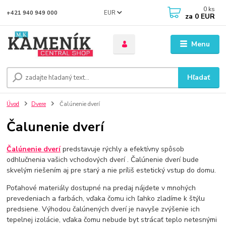
0
ks
EUR
+421 940 949 000
za
0 EUR
Menu
Hľadať
Úvod
Dvere
Čalúnenie dverí
Čalunenie dverí
Čalúnenie dverí
predstavuje rýchly a efektívny spôsob
odhlučnenia vašich vchodových dverí . Čalúnenie dverí bude
skvelým riešením aj pre starý a nie príliš estetický vstup do domu.
Poťahové materiály dostupné na predaj nájdete v mnohých
prevedeniach a farbách, vďaka čomu ich ľahko zladíme k štýlu
predsiene. Výhodou čalúnených dverí je navyše zvýšenie ich
tepelnej izolácie, vďaka čomu nebude byt strácať teplo netesnými