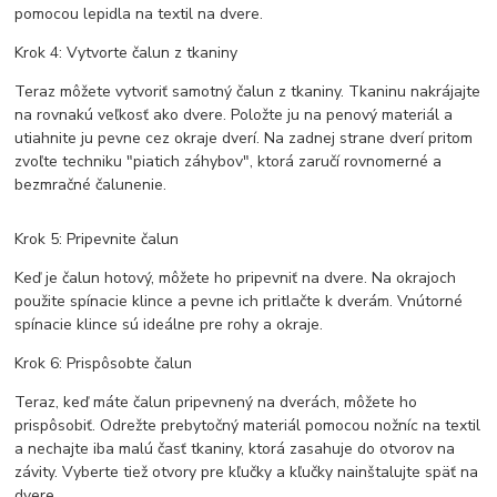
pomocou lepidla na textil na dvere.
Krok 4: Vytvorte čalun z tkaniny
Teraz môžete vytvoriť samotný čalun z tkaniny. Tkaninu nakrájajte
na rovnakú veľkosť ako dvere. Položte ju na penový materiál a
utiahnite ju pevne cez okraje dverí. Na zadnej strane dverí pritom
zvoľte techniku "piatich záhybov", ktorá zaručí rovnomerné a
bezmračné čalunenie.
Krok 5: Pripevnite čalun
Keď je čalun hotový, môžete ho pripevniť na dvere. Na okrajoch
použite spínacie klince a pevne ich pritlačte k dverám. Vnútorné
spínacie klince sú ideálne pre rohy a okraje.
Krok 6: Prispôsobte čalun
Teraz, keď máte čalun pripevnený na dverách, môžete ho
prispôsobiť. Odrežte prebytočný materiál pomocou nožníc na textil
a nechajte iba malú časť tkaniny, ktorá zasahuje do otvorov na
závity. Vyberte tiež otvory pre kľučky a kľučky nainštalujte späť na
dvere.