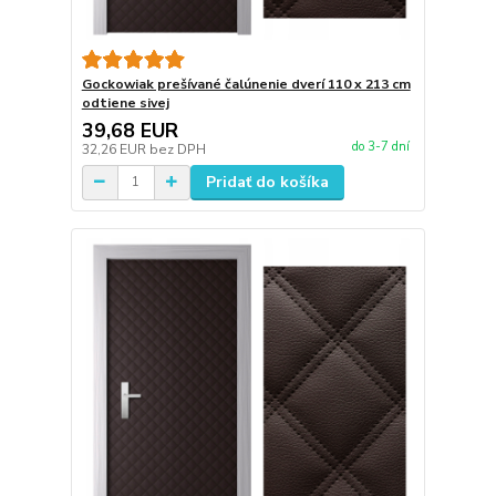
Gockowiak prešívané čalúnenie dverí 110 x 213 cm
odtiene sivej
39,68 EUR
do 3-7 dní
32,26 EUR
bez DPH
Pridať do košíka