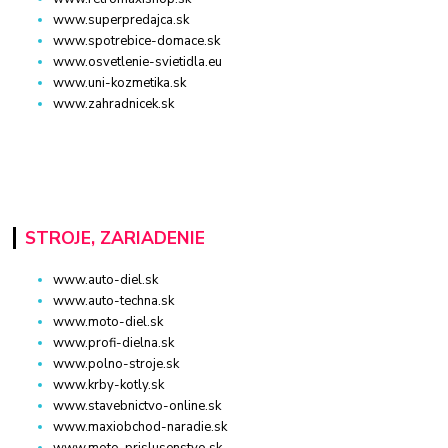
www.superpredajca.sk
www.spotrebice-domace.sk
www.osvetlenie-svietidla.eu
www.uni-kozmetika.sk
www.zahradnicek.sk
STROJE, ZARIADENIE
www.auto-diel.sk
www.auto-techna.sk
www.moto-diel.sk
www.profi-dielna.sk
www.polno-stroje.sk
www.krby-kotly.sk
www.stavebnictvo-online.sk
www.maxiobchod-naradie.sk