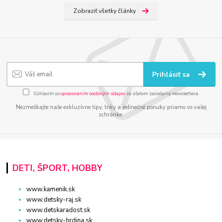
Zobraziť všetky články
Prihlásiť sa
Súhlasím so
spracovaním osobných údajov
za účelom zasielania newslettera.
Nezmeškajte naše exkluzívne tipy, triky a jedinečné ponuky priamo vo vašej
schránke.
DETI, ŠPORT, HOBBY
www.kamenik.sk
www.detsky-raj.sk
www.detskaradost.sk
www.detsky-hrdina.sk