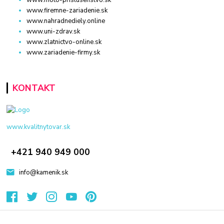
www.moto-prislusenstvo.sk
www.firemne-zariadenie.sk
www.nahradnediely.online
www.uni-zdrav.sk
www.zlatnictvo-online.sk
www.zariadenie-firmy.sk
KONTAKT
www.kvalitnytovar.sk
+421 940 949 000
info@kamenik.sk