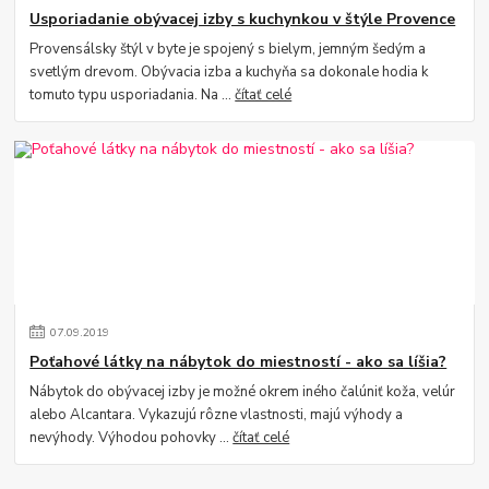
Usporiadanie obývacej izby s kuchynkou v štýle Provence
Provensálsky štýl v byte je spojený s bielym, jemným šedým a
svetlým drevom. Obývacia izba a kuchyňa sa dokonale hodia k
tomuto typu usporiadania. Na ...
čítať celé
07
.
09
.
2019
Poťahové látky na nábytok do miestností - ako sa líšia?
Nábytok do obývacej izby je možné okrem iného čalúniť koža, velúr
alebo Alcantara. Vykazujú rôzne vlastnosti, majú výhody a
nevýhody. Výhodou pohovky ...
čítať celé