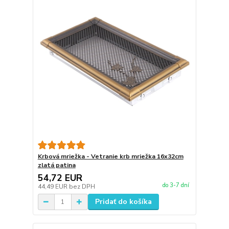
Krbová mriežka - Vetranie krb mriežka 16x32cm
zlatá patina
54,72 EUR
do 3-7 dní
44,49 EUR
bez DPH
Pridať do košíka