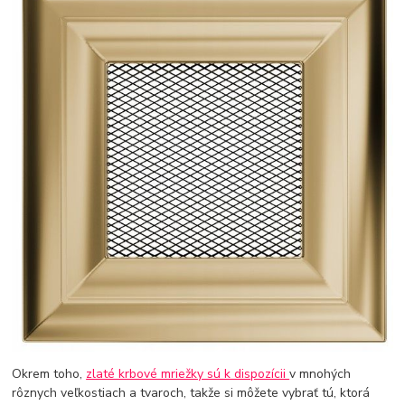
Okrem toho,
zlaté krbové mriežky sú k dispozícii
v mnohých
rôznych veľkostiach a tvaroch, takže si môžete vybrať tú, ktorá