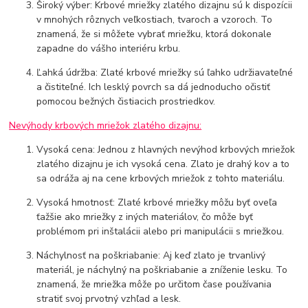
Široký výber: Krbové mriežky zlatého dizajnu sú k dispozícii
v mnohých rôznych veľkostiach, tvaroch a vzoroch. To
znamená, že si môžete vybrať mriežku, ktorá dokonale
zapadne do vášho interiéru krbu.
Ľahká údržba: Zlaté krbové mriežky sú ľahko udržiavateľné
a čistiteľné. Ich lesklý povrch sa dá jednoducho očistiť
pomocou bežných čistiacich prostriedkov.
Nevýhody krbových mriežok zlatého dizajnu:
Vysoká cena: Jednou z hlavných nevýhod krbových mriežok
zlatého dizajnu je ich vysoká cena. Zlato je drahý kov a to
sa odráža aj na cene krbových mriežok z tohto materiálu.
Vysoká hmotnosť: Zlaté krbové mriežky môžu byť oveľa
ťažšie ako mriežky z iných materiálov, čo môže byť
problémom pri inštalácii alebo pri manipulácii s mriežkou.
Náchylnosť na poškriabanie: Aj keď zlato je trvanlivý
materiál, je náchylný na poškriabanie a zníženie lesku. To
znamená, že mriežka môže po určitom čase používania
stratiť svoj prvotný vzhľad a lesk.