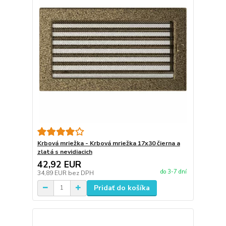
Krbová mriežka - Krbová mriežka 17x30 čierna a
zlatá s nevidiacich
42,92 EUR
do 3-7 dní
34,89 EUR
bez DPH
Pridať do košíka