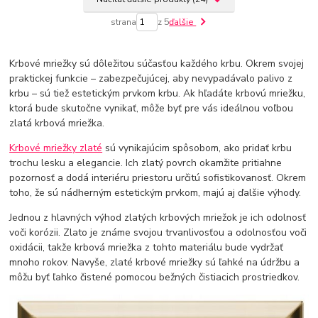
strana
z 5
ďalšie
Krbové mriežky sú dôležitou súčasťou každého krbu. Okrem svojej
praktickej funkcie – zabezpečujúcej, aby nevypadávalo palivo z
krbu – sú tiež estetickým prvkom krbu. Ak hľadáte krbovú mriežku,
ktorá bude skutočne vynikať, môže byť pre vás ideálnou voľbou
zlatá krbová mriežka.
Krbové mriežky zlaté
sú vynikajúcim spôsobom, ako pridať krbu
trochu lesku a elegancie. Ich zlatý povrch okamžite pritiahne
pozornosť a dodá interiéru priestoru určitú sofistikovanosť. Okrem
toho, že sú nádherným estetickým prvkom, majú aj ďalšie výhody.
Jednou z hlavných výhod zlatých krbových mriežok je ich odolnosť
voči korózii. Zlato je známe svojou trvanlivosťou a odolnosťou voči
oxidácii, takže krbová mriežka z tohto materiálu bude vydržať
mnoho rokov. Navyše, zlaté krbové mriežky sú ľahké na údržbu a
môžu byť ľahko čistené pomocou bežných čistiacich prostriedkov.