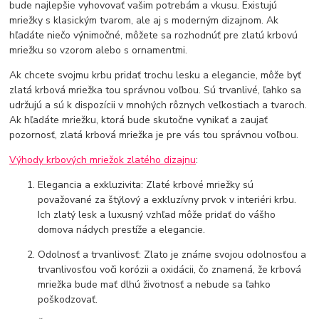
bude najlepšie vyhovovať vašim potrebám a vkusu. Existujú
mriežky s klasickým tvarom, ale aj s moderným dizajnom. Ak
hľadáte niečo výnimočné, môžete sa rozhodnúť pre zlatú krbovú
mriežku so vzorom alebo s ornamentmi.
Ak chcete svojmu krbu pridať trochu lesku a elegancie, môže byť
zlatá krbová mriežka tou správnou voľbou. Sú trvanlivé, ľahko sa
udržujú a sú k dispozícii v mnohých rôznych veľkostiach a tvaroch.
Ak hľadáte mriežku, ktorá bude skutočne vynikať a zaujať
pozornosť, zlatá krbová mriežka je pre vás tou správnou voľbou.
Výhody krbových mriežok zlatého dizajnu
:
Elegancia a exkluzivita: Zlaté krbové mriežky sú
považované za štýlový a exkluzívny prvok v interiéri krbu.
Ich zlatý lesk a luxusný vzhľad môže pridať do vášho
domova nádych prestíže a elegancie.
Odolnosť a trvanlivosť: Zlato je známe svojou odolnosťou a
trvanlivosťou voči korózii a oxidácii, čo znamená, že krbová
mriežka bude mať dlhú životnosť a nebude sa ľahko
poškodzovať.