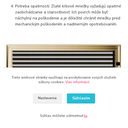
Potreba opatrnosti: Zlaté krbové mriežky vyžadujú opatrné
zaobchádzanie a starostlivosť. Ich povrch môže byť
náchylný na poškodenie a je dôležité chrániť mriežku pred
mechanickým poškodením a nadmerným opotrebovaním.
Tieto webové stránky využívajú na poskytovanie svojich služieb
súbory cookies.
Viac informácií
.
Súhlasím
Nastavenia
Správna starostlivosť a pravidelné
čistenie krbovej mriežky
zlatého dizajnu
môže pomôc zachovať jej lesk a vzhľad. Tu sú
niektoré tipy na čistenie zlatej krbovej mriežky:
Súhlas môžete odmietnuť
tu
.
Použite jemný čistič: Na čistenie zlatých krbových mriežok sa