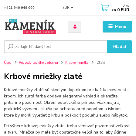
0
ks
EUR
+421 940 949 000
za
0 EUR
Menu
Hľadať
Úvod
Rozvody teplého vzduchu
Krbové mriežky
Zlaté
Krbové mriežky zlaté
Krbové mriežky zlaté sú skvelým doplnkom pre každú miestnosť s
krbom. Ich zlatá farba dodáva elegantný vzhľad a okamžite
pritiahne pozornosť. Okrem estetického prínosu však majú aj
praktický význam - slúžia na ochranu pred popolom a iskrami,
ktoré by mohli vyletieť z krbu a poškodiť podlahu alebo nábytok.
Pri výbere krbovej mriežky zlatej treba venovať pozornosť veľkosti
a tvaru. Mriežka by mala byť dostatočne veľká na to, aby účinne