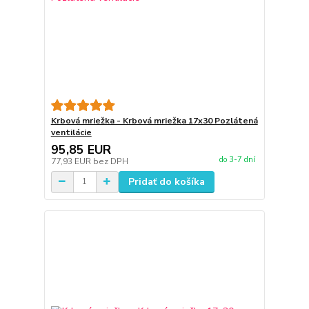
Krbová mriežka - Krbová mriežka 17x30 Pozlátená
ventilácie
95,85 EUR
do 3-7 dní
77,93 EUR
bez DPH
Pridať do košíka