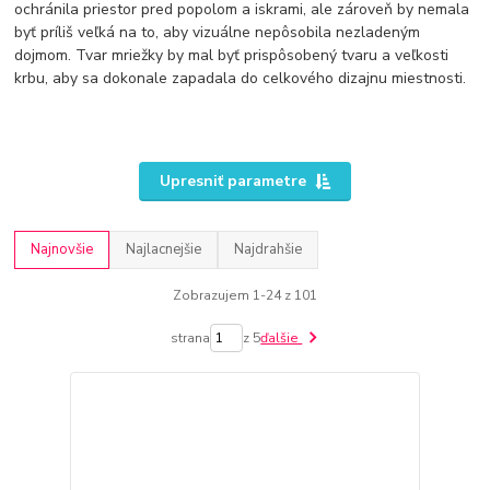
ochránila priestor pred popolom a iskrami, ale zároveň by nemala
byť príliš veľká na to, aby vizuálne nepôsobila nezladeným
dojmom. Tvar mriežky by mal byť prispôsobený tvaru a veľkosti
krbu, aby sa dokonale zapadala do celkového dizajnu miestnosti.
Upresniť parametre
Najnovšie
Najlacnejšie
Najdrahšie
Zobrazujem 1-24 z 101
strana
z 5
ďalšie