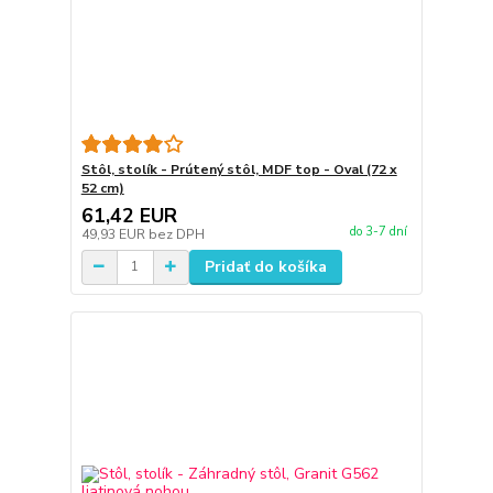
Stôl, stolík - Prútený stôl, MDF top - Oval (72 x
52 cm)
61,42 EUR
do 3-7 dní
49,93 EUR
bez DPH
Pridať do košíka