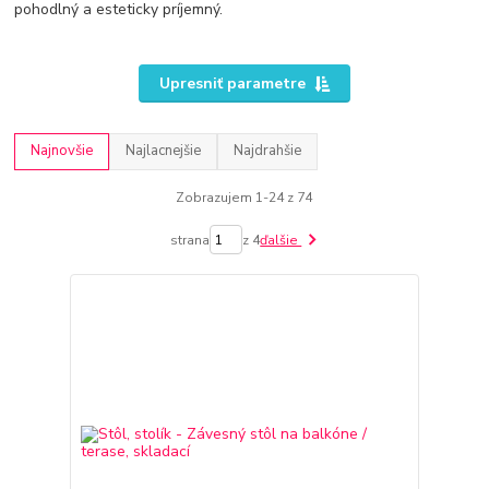
pohodlný a esteticky príjemný.
Upresniť parametre
Najnovšie
Najlacnejšie
Najdrahšie
Zobrazujem 1-24 z 74
strana
z 4
ďalšie