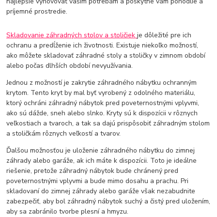
najlepšie vyhovovať vašim potrebám a poskytne vám pohodlie a
príjemné prostredie.
Skladovanie záhradných stolov a stoličiek
je dôležité pre ich
ochranu a predĺženie ich životnosti. Existuje niekoľko možností,
ako môžete skladovať záhradné stoly a stoličky v zimnom období
alebo počas dlhších období nevyužívania.
Jednou z možností je zakrytie záhradného nábytku ochranným
krytom. Tento kryt by mal byť vyrobený z odolného materiálu,
ktorý ochráni záhradný nábytok pred poveternostnými vplyvmi,
ako sú dážde, sneh alebo slnko. Kryty sú k dispozícii v rôznych
veľkostiach a tvaroch, a tak sa dajú prispôsobiť záhradným stolom
a stoličkám rôznych veľkostí a tvarov.
Ďalšou možnosťou je uloženie záhradného nábytku do zimnej
záhrady alebo garáže, ak ich máte k dispozícii. Toto je ideálne
riešenie, pretože záhradný nábytok bude chránený pred
poveternostnými vplyvmi a bude mimo dosahu a prachu. Pri
skladovaní do zimnej záhrady alebo garáže však nezabudnite
zabezpečiť, aby bol záhradný nábytok suchý a čistý pred uložením,
aby sa zabránilo tvorbe plesní a hmyzu.