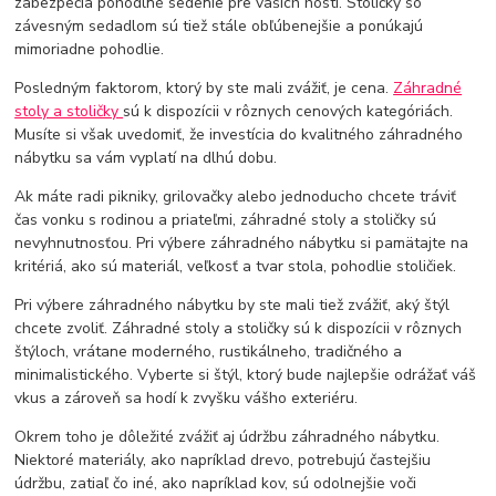
zabezpečia pohodlné sedenie pre vašich hostí. Stoličky so
závesným sedadlom sú tiež stále obľúbenejšie a ponúkajú
mimoriadne pohodlie.
Posledným faktorom, ktorý by ste mali zvážiť, je cena.
Záhradné
stoly a stoličky
sú k dispozícii v rôznych cenových kategóriách.
Musíte si však uvedomiť, že investícia do kvalitného záhradného
nábytku sa vám vyplatí na dlhú dobu.
Ak máte radi pikniky, grilovačky alebo jednoducho chcete tráviť
čas vonku s rodinou a priateľmi, záhradné stoly a stoličky sú
nevyhnutnosťou. Pri výbere záhradného nábytku si pamätajte na
kritériá, ako sú materiál, veľkosť a tvar stola, pohodlie stoličiek.
Pri výbere záhradného nábytku by ste mali tiež zvážiť, aký štýl
chcete zvoliť. Záhradné stoly a stoličky sú k dispozícii v rôznych
štýloch, vrátane moderného, rustikálneho, tradičného a
minimalistického. Vyberte si štýl, ktorý bude najlepšie odrážať váš
vkus a zároveň sa hodí k zvyšku vášho exteriéru.
Okrem toho je dôležité zvážiť aj údržbu záhradného nábytku.
Niektoré materiály, ako napríklad drevo, potrebujú častejšiu
údržbu, zatiaľ čo iné, ako napríklad kov, sú odolnejšie voči