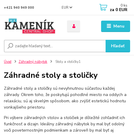
0
ks
EUR
+421 940 949 000
za
0 EUR
Menu
Hľadať
Úvod
Záhradný nábytok
Stoly a stoličky1
Záhradné stoly a stoličky
Záhradné stoly a stoličky sú nevyhnutnou súčasťou každej
záhrady. Okrem toho, že poskytujú pohodlné miesto na oddych a
relaxáciu, sú aj skvelým spôsobom, ako zvýšiť estetickú hodnotu
vonkajšieho priestoru.
Pri výbere záhradných stolov a stoličiek je dôležité zohľadniť ich
funkčnosť a dizajn. Ideálny záhradný nábytok by mal byť odolný
voči poveternostným podmienkam a zároveň by mal byť aj