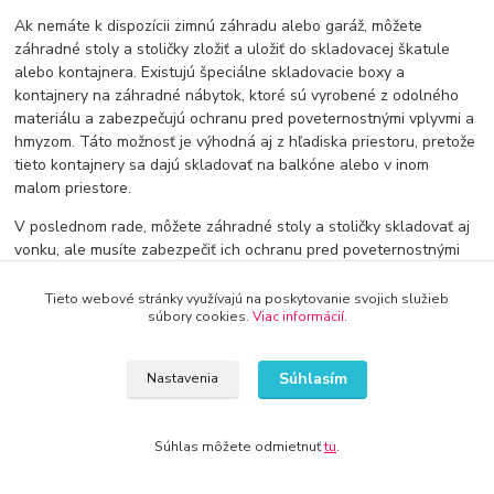
Ak nemáte k dispozícii zimnú záhradu alebo garáž, môžete
záhradné stoly a stoličky zložiť a uložiť do skladovacej škatule
alebo kontajnera. Existujú špeciálne skladovacie boxy a
kontajnery na záhradné nábytok, ktoré sú vyrobené z odolného
materiálu a zabezpečujú ochranu pred poveternostnými vplyvmi a
hmyzom. Táto možnosť je výhodná aj z hľadiska priestoru, pretože
tieto kontajnery sa dajú skladovať na balkóne alebo v inom
malom priestore.
V poslednom rade, môžete záhradné stoly a stoličky skladovať aj
vonku, ale musíte zabezpečiť ich ochranu pred poveternostnými
vplyvmi a hmyzom. Záhradné stoly a stoličky by mali byť zakryté
krytom a umiestnené na suchom mieste, kde nie sú vystavené
Tieto webové stránky využívajú na poskytovanie svojich služieb
súbory cookies.
Viac informácií
.
vetru alebo silnému slnku.
Súhlasím
Nastavenia
Súhlas môžete odmietnuť
tu
.
Doprava od 30€ zadarmo
Využite dopravu úplne zadarmo