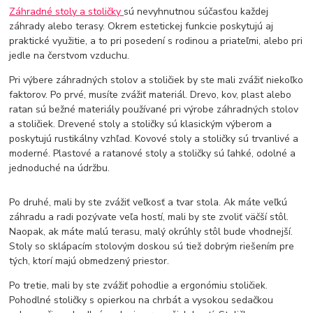
Záhradné stoly a stoličky
sú nevyhnutnou súčasťou každej
záhrady alebo terasy. Okrem estetickej funkcie poskytujú aj
praktické využitie, a to pri posedení s rodinou a priateľmi, alebo pri
jedle na čerstvom vzduchu.
Pri výbere záhradných stolov a stoličiek by ste mali zvážiť niekoľko
faktorov. Po prvé, musíte zvážiť materiál. Drevo, kov, plast alebo
ratan sú bežné materiály používané pri výrobe záhradných stolov
a stoličiek. Drevené stoly a stoličky sú klasickým výberom a
poskytujú rustikálny vzhľad. Kovové stoly a stoličky sú trvanlivé a
moderné. Plastové a ratanové stoly a stoličky sú ľahké, odolné a
jednoduché na údržbu.
Po druhé, mali by ste zvážiť veľkosť a tvar stola. Ak máte veľkú
záhradu a radi pozývate veľa hostí, mali by ste zvoliť väčší stôl.
Naopak, ak máte malú terasu, malý okrúhly stôl bude vhodnejší.
Stoly so sklápacím stolovým doskou sú tiež dobrým riešením pre
tých, ktorí majú obmedzený priestor.
Po tretie, mali by ste zvážiť pohodlie a ergonómiu stoličiek.
Pohodlné stoličky s opierkou na chrbát a vysokou sedačkou