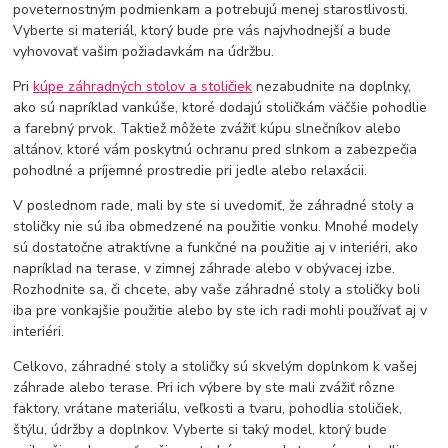
poveternostným podmienkam a potrebujú menej starostlivosti.
Vyberte si materiál, ktorý bude pre vás najvhodnejší a bude
vyhovovať vašim požiadavkám na údržbu.
Pri
kúpe záhradných stolov a stoličiek
nezabudnite na doplnky,
ako sú napríklad vankúše, ktoré dodajú stoličkám väčšie pohodlie
a farebný prvok. Taktiež môžete zvážiť kúpu slnečníkov alebo
altánov, ktoré vám poskytnú ochranu pred slnkom a zabezpečia
pohodlné a príjemné prostredie pri jedle alebo relaxácii.
V poslednom rade, mali by ste si uvedomiť, že záhradné stoly a
stoličky nie sú iba obmedzené na použitie vonku. Mnohé modely
sú dostatočne atraktívne a funkčné na použitie aj v interiéri, ako
napríklad na terase, v zimnej záhrade alebo v obývacej izbe.
Rozhodnite sa, či chcete, aby vaše záhradné stoly a stoličky boli
iba pre vonkajšie použitie alebo by ste ich radi mohli používať aj v
interiéri.
Celkovo, záhradné stoly a stoličky sú skvelým doplnkom k vašej
záhrade alebo terase. Pri ich výbere by ste mali zvážiť rôzne
faktory, vrátane materiálu, veľkosti a tvaru, pohodlia stoličiek,
štýlu, údržby a doplnkov. Vyberte si taký model, ktorý bude