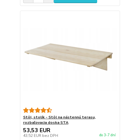
Stôl, stolík - Stôl na nástennú terasu,
rozbaľovacia doska STA
53,53 EUR
do 3-7 dní
43,52 EUR
bez DPH