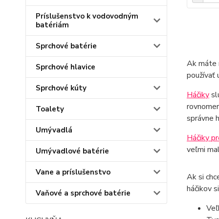
Príslušenstvo k vodovodným
batériám
Sprchové batérie
Ak máte r
Sprchové hlavice
používať 
Sprchové kúty
Háčiky
sl
rovnomern
Toalety
správne h
Umývadlá
Háčiky pr
veľmi mal
Umývadlové batérie
Vane a príslušenstvo
Ak si chc
háčikov s
Vaňové a sprchové batérie
Veľ