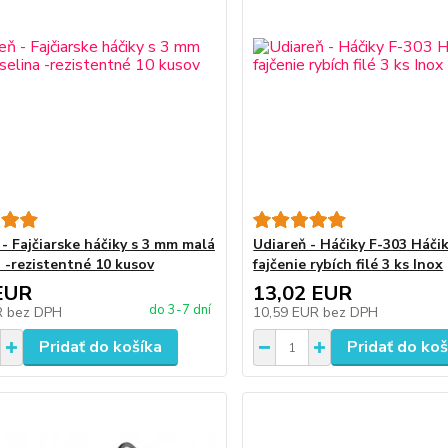
 - Fajčiarske háčiky s 3 mm malá
Udiareň - Háčiky F-303 Háči
a -rezistentné 10 kusov
fajčenie rybích filé 3 ks Inox
EUR
13,02 EUR
do 3-7 dní
R
bez DPH
10,59 EUR
bez DPH
Pridať do košíka
Pridať do koš