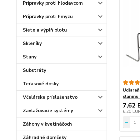
Prípravky proti hlodavcom
Prípravky proti hmyzu
Siete a výplň plotu
Skleníky
Stany
Substráty
Terasové dosky
Udiareň
slaninu
Včelárske príslušenstvo
7,62 
Zavlažovacie systémy
6,20 EU
Záhony v kvetináčoch
Záhradné domčeky