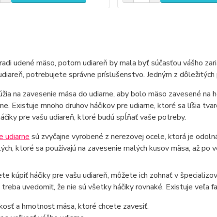
adi udené mäso, potom udiareň by mala byť súčasťou vášho zaria
udiareň, potrebujete správne príslušenstvo. Jedným z dôležitých p
úžia na zavesenie mäsa do udiarne, aby bolo mäso zavesené na ho
e. Existuje mnoho druhov háčikov pre udiarne, ktoré sa líšia tvar
áčiky pre vašu udiareň, ktoré budú spĺňať vaše potreby.
e udiarne
sú zvyčajne vyrobené z nerezovej ocele, ktorá je odolná v
ých, ktoré sa používajú na zavesenie malých kusov mäsa, až po v
ete kúpiť háčiky pre vašu udiareň, môžete ich zohnať v špecializov
i treba uvedomiť, že nie sú všetky háčiky rovnaké. Existuje veľa fa
kosť a hmotnosť mäsa, ktoré chcete zavesiť.