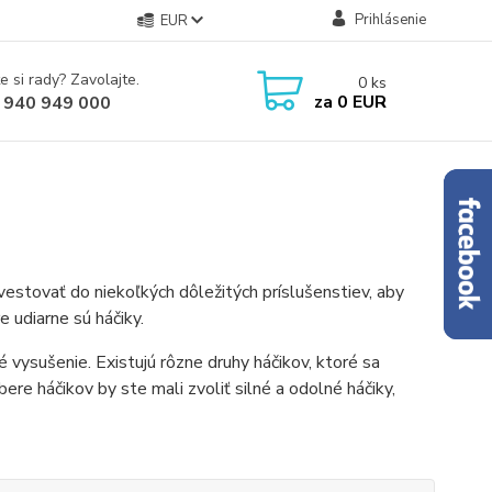
Prihlásenie
EUR
e si rady? Zavolajte.
0
ks
za
0 EUR
 940 949 000
vestovať do niekoľkých dôležitých príslušenstiev, aby
e udiarne sú háčiky.
vysušenie. Existujú rôzne druhy háčikov, ktoré sa
ere háčikov by ste mali zvoliť silné a odolné háčiky,