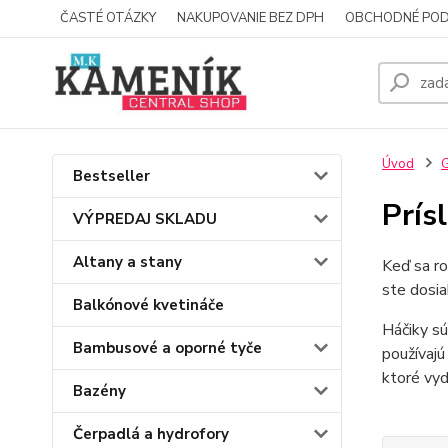
ČASTÉ OTÁZKY
NAKUPOVANIE BEZ DPH
OBCHODNÉ POD
Úvod
G
Bestseller
Prís
VÝPREDAJ SKLADU
Altany a stany
Keď sa ro
ste dosia
Balkónové kvetináče
Háčiky sú
Bambusové a oporné tyče
používajú
ktoré vyd
Bazény
Čerpadlá a hydrofory