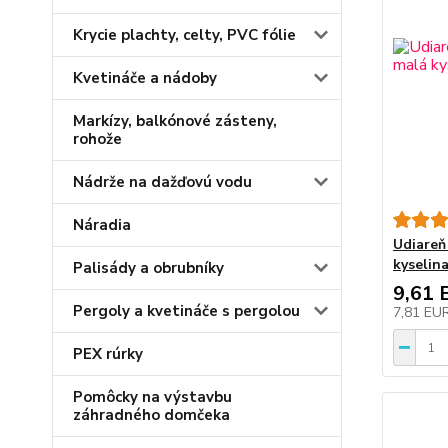
Krycie plachty, celty, PVC fólie
Kvetináče a nádoby
Markízy, balkónové zásteny,
rohože
Nádrže na dažďovú vodu
Náradia
Udiareň
kyselin
Palisády a obrubníky
9,61 
Pergoly a kvetináče s pergolou
7,81 EU
PEX rúrky
Pomôcky na výstavbu
záhradného domčeka