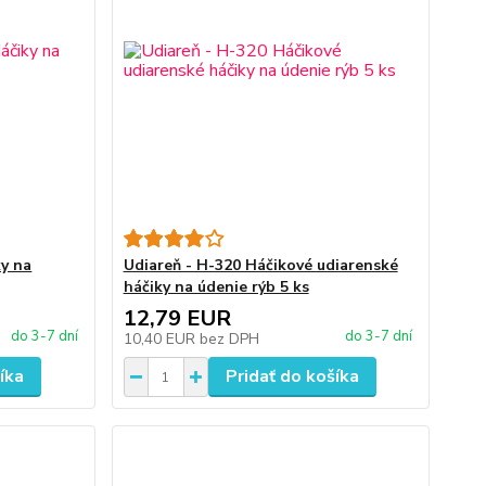
ky na
Udiareň - H-320 Háčikové udiarenské
háčiky na údenie rýb 5 ks
12,79 EUR
do 3-7 dní
do 3-7 dní
10,40 EUR
bez DPH
íka
Pridať do košíka