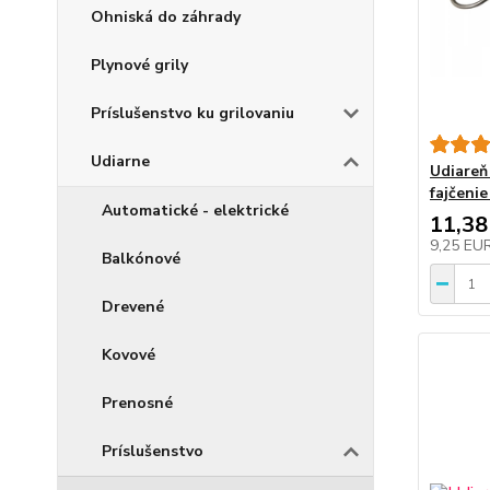
Ohniská do záhrady
Plynové grily
Príslušenstvo ku grilovaniu
Udiarne
Udiareň 
fajčenie
Automatické - elektrické
11,38
9,25 EU
Balkónové
Drevené
Kovové
Prenosné
Príslušenstvo