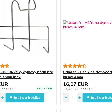
 - B-304 veľký dymový háčik pre
Udiareň - Háčik na dymový 
 slaninu inox
kusov 4 mm
EUR
16,07 EUR
do 3-7 dní
R
bez DPH
13,07 EUR
bez DPH
Pridať do košíka
Pridať do koš