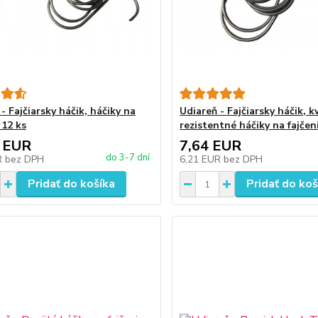
- Fajčiarsky háčik, háčiky na
Udiareň - Fajčiarsky háčik, 
 12 ks
rezistentné háčiky na fajčen
 EUR
7,64 EUR
do 3-7 dní
R
bez DPH
6,21 EUR
bez DPH
Pridať do košíka
Pridať do koš