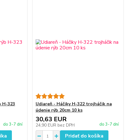
b H-323
Udiareň - Háčiky H-322 trojháčik na
údenie rýb 20cm 10 ks
30,63 EUR
do 3-7 dní
do 3-7 dní
24,90 EUR
bez DPH
íka
Pridať do košíka