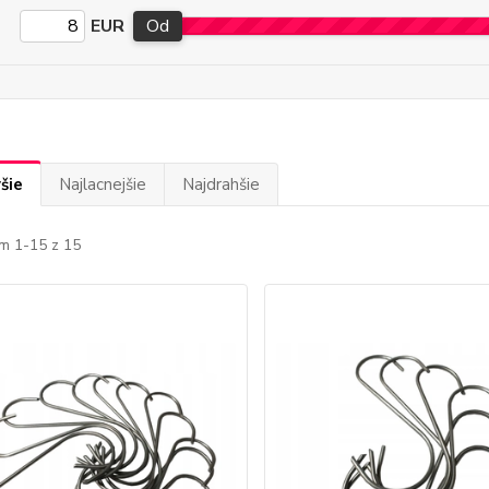
EUR
Od
šie
Najlacnejšie
Najdrahšie
m 1-15 z 15