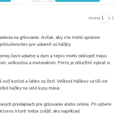
strana
z 1
denia na grilovanie. Avšak, aby ste mohli správne
ríslušenstiev pre udiareň sú háčiky.
rnej časti udiarne a dym a teplo mohli obklopiť mäso
om, veľkosťou a materiálom. Preto je dôležité vybrať si
oči korózii a ľahko sa čistí. Veľkosť háčikov sa líši od
eľké háčiky na celé kusy mäsa.
aných predajniach pre grilovanie alebo online. Pri výbere
ktorov, ktoré treba zvážiť, ako napríklad: