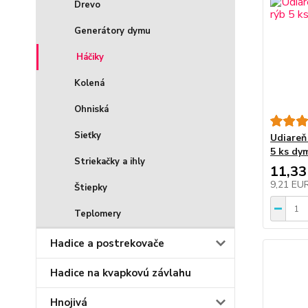
Drevo
Generátory dymu
Háčiky
Kolená
Ohniská
Sieťky
Udiareň 
5 ks dy
Striekačky a ihly
11,33
9,21 EU
Štiepky
Teplomery
Hadice a postrekovače
Hadice na kvapkovú závlahu
Hnojivá