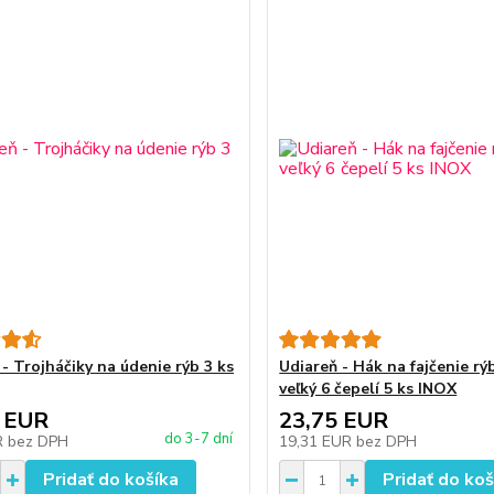
- Trojháčiky na údenie rýb 3 ks
Udiareň - Hák na fajčenie rý
veľký 6 čepelí 5 ks INOX
 EUR
23,75 EUR
do 3-7 dní
R
bez DPH
19,31 EUR
bez DPH
Pridať do košíka
Pridať do koš