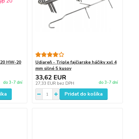
p 20 HW-20
Udiareň - Triple fajčiarske háčiky xxl 4
mm silné 5 kusov
33,62 EUR
do 3-7 dní
do 3-7 dní
27,33 EUR
bez DPH
íka
Pridať do košíka