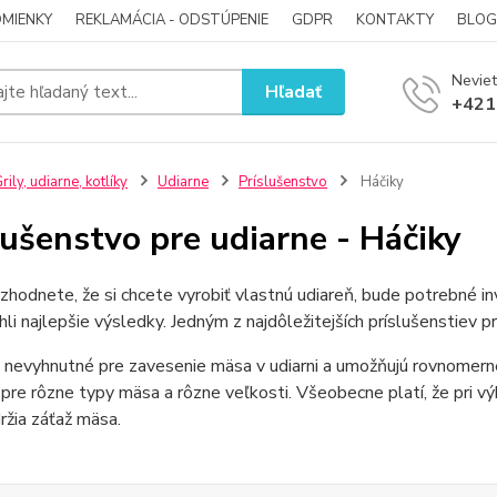
MIENKY
REKLAMÁCIA - ODSTÚPENIE
GDPR
KONTAKTY
BLOG
Neviet
Hľadať
+421
rily, udiarne, kotlíky
Udiarne
Príslušenstvo
Háčiky
lušenstvo pre udiarne - Háčiky
zhodnete, že si chcete vyrobiť vlastnú udiareň, bude potrebné in
hli najlepšie výsledky. Jedným z najdôležitejších príslušenstiev pr
 nevyhnutné pre zavesenie mäsa v udiarni a umožňujú rovnomerné 
 pre rôzne typy mäsa a rôzne veľkosti. Všeobecne platí, že pri výb
ržia záťaž mäsa.