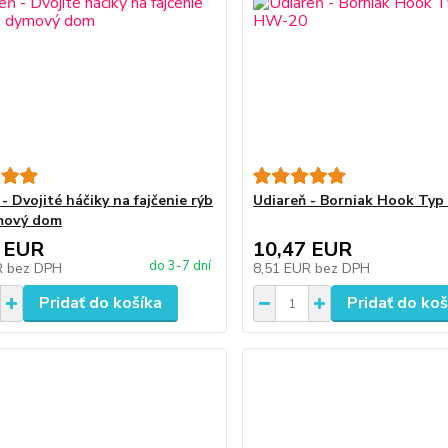
- Dvojité háčiky na fajčenie rýb
Udiareň - Borniak Hook Ty
mový dom
 EUR
10,47 EUR
do 3-7 dní
R
bez DPH
8,51 EUR
bez DPH
Pridať do košíka
Pridať do koš