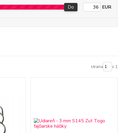
Do
EUR
strana
z 1