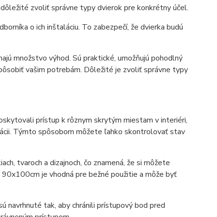
e dôležité zvoliť správne typy dvierok pre konkrétny účel.
dborníka o ich inštaláciu. To zabezpečí, že dvierka budú
 majú množstvo výhod. Sú praktické, umožňujú pohodlný
pôsobiť vašim potrebám. Dôležité je zvoliť správne typy
skytovali prístup k rôznym skrytým miestam v interiéri,
izácii. Týmto spôsobom môžete ľahko skontrolovať stav
tiach, tvaroch a dizajnoch, čo znamená, že si môžete
sť 90x100cm je vhodná pre bežné použitie a môže byť
ú navrhnuté tak, aby chránili prístupový bod pred
oprávneným prístupom.