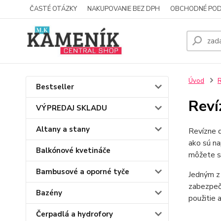
ČASTÉ OTÁZKY
NAKUPOVANIE BEZ DPH
OBCHODNÉ POD
Úvod
R
Bestseller
Reví
VÝPREDAJ SKLADU
Altany a stany
Revízne 
ako sú na
Balkónové kvetináče
môžete sa
Bambusové a oporné tyče
Jedným z 
zabezpeču
Bazény
použitie 
Čerpadlá a hydrofory