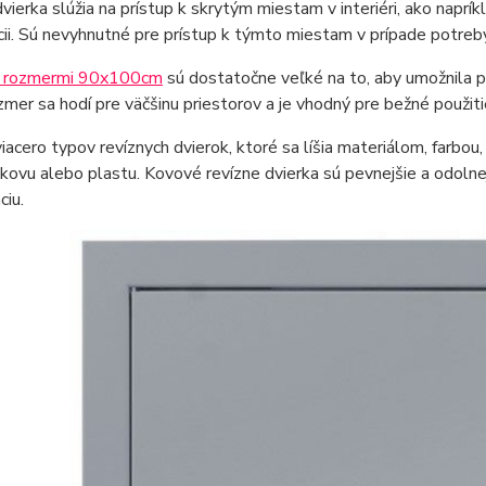
vierka slúžia na prístup k skrytým miestam v interiéri, ako nap
cii. Sú nevyhnutné pre prístup k týmto miestam v prípade potreb
s rozmermi 90x100cm
sú dostatočne veľké na to, aby umožnila po
mer sa hodí pre väčšinu priestorov a je vhodný pre bežné použiti
viacero typov revíznych dvierok, ktoré sa líšia materiálom, farbou
 kovu alebo plastu. Kovové revízne dvierka sú pevnejšie a odolnej
ciu.