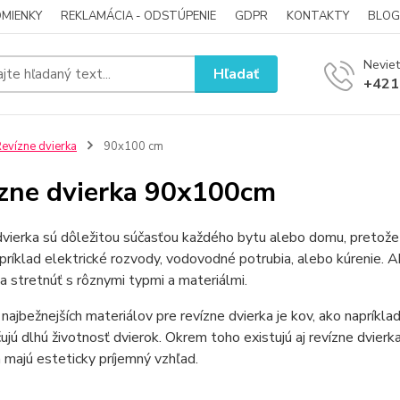
MIENKY
REKLAMÁCIA - ODSTÚPENIE
GDPR
KONTAKTY
BLOG
Neviet
Hľadať
+421
evízne dvierka
90x100 cm
zne dvierka 90x100cm
dvierka sú dôležitou súčasťou každého bytu alebo domu, pretož
príklad elektrické rozvody, vodovodné potrubia, alebo kúrenie. 
 stretnúť s rôznymi typmi a materiálmi.
najbežnejších materiálov pre revízne dvierka je kov, ako napríklad
jú dlhú životnosť dvierok. Okrem toho existujú aj revízne dvierk
a majú esteticky príjemný vzhľad.