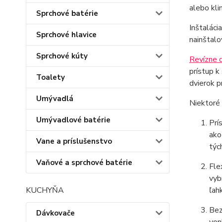
alebo kli
Sprchové batérie
Inštaláci
Sprchové hlavice
nainštal
Sprchové kúty
Revízne 
prístup k
Toalety
dvierok p
Umývadlá
Niektoré
Umývadlové batérie
Prí
ako
Vane a príslušenstvo
týc
Vaňové a sprchové batérie
Fle
vyb
ľah
KUCHYŇA
Bez
Dávkovače
von