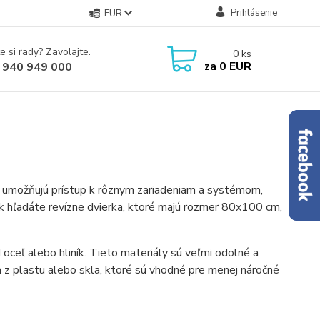
Prihlásenie
EUR
e si rady? Zavolajte.
0
ks
za
0 EUR
 940 949 000
e umožňujú prístup k rôznym zariadeniam a systémom,
Ak hľadáte revízne dvierka, ktoré majú rozmer 80x100 cm,
 oceľ alebo hliník. Tieto materiály sú veľmi odolné a
a z plastu alebo skla, ktoré sú vhodné pre menej náročné