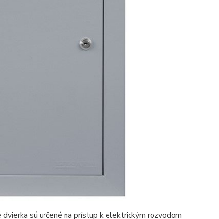
oré dvierka sú určené na prístup k elektrickým rozvodom