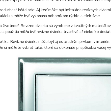
noduchosť inštalácie: Aj keď môže byť inštalácia revíznych dvie
taláciu a môže byť vykonaná odborníkom rýchlo a efektívne.
á životnosť: Revízne dvierka sú vyrobené z kvalitných materiálov,
u a použitia môžu byť revízne dvierka trvanlivé až niekoľko desiat
etika: Revízne dvierka môžu byť aj estetickým prvkom v interiéri. 
že si môžete vybrať také, ktoré sa dokonale prispôsobia vašej v