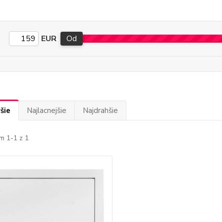
EUR
Od
šie
Najlacnejšie
Najdrahšie
m 1-1 z 1