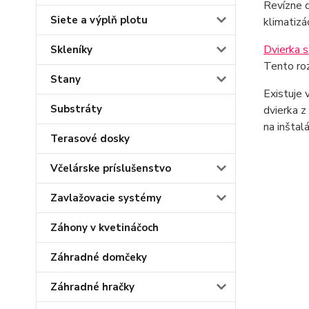
Revízne d
Siete a výplň plotu
klimatizá
Dvierka 
Skleníky
Tento roz
Stany
Existuje 
Substráty
dvierka z
na inštalá
Terasové dosky
Včelárske príslušenstvo
Zavlažovacie systémy
Záhony v kvetináčoch
Záhradné domčeky
Záhradné hračky