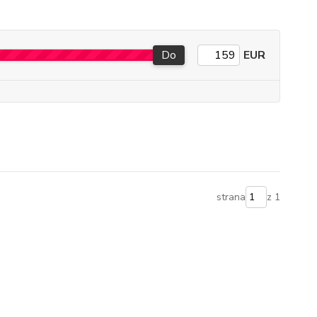
Do
EUR
strana
z 1