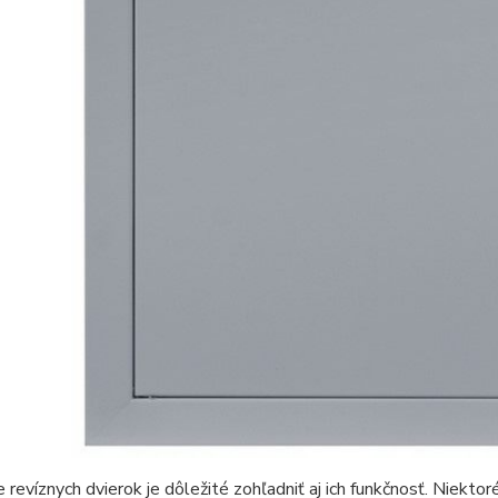
e revíznych dvierok je dôležité zohľadniť aj ich funkčnosť. Niekt