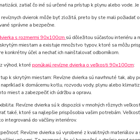
matizácii, zatiaľ čo iné sú určené na prístup k plynu alebo vode. J
a revíznych dvierok môže byť zložitá, preto by ste mali požiadať o
ované správne a bezpečne.
dvierka s rozmermi 90x100cm
sú dôležitou súčasťou interiéru a
 skrytým miestam a existuje množstvo typov, ktoré sa môžu pris
re konkrétny účel a nechať ich nainštalovať odborníkom.
 z výhod, ktoré
ponúkajú revízne dvierka o veľkosti 90x100cm
:
stup k skrytým miestam: Revízne dvierka sú navrhnuté tak, aby po
 napríklad k domácemu kotlu, rozvodu vody, plynu alebo klimat
hto miest a zabezpečiť ich údržbu a opravu.
xibilita: Revízne dvierka sú k dispozícii v mnohých rôznych veľkos
rať také, ktoré sa najlepšie prispôsobia vašim potrebám. Veľko
ko integrovaná do väčšiny interiérov.
pečnosť: Revízne dvierka sú vyrobené z kvalitných materiálov a s
kajšími vplyvmi. To znamená, že sú bezpečné a chránia pred ne