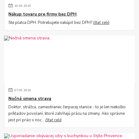
10
.
09
.
2019
Nákup tovaru pre firmy bez DPH
Ste platca DPH. Potrebujete nakúpiť bez DPH?
čítať celé
07
.
09
.
2019
Nočná smena strava
Doktor, strážca, zamestnanec čerpacej stanice - to je len niekoľko
príkladov povolaní, ktoré zahŕňajú prácu na zmeny. Ako správne
jesť pri práci v noc...
čítať celé