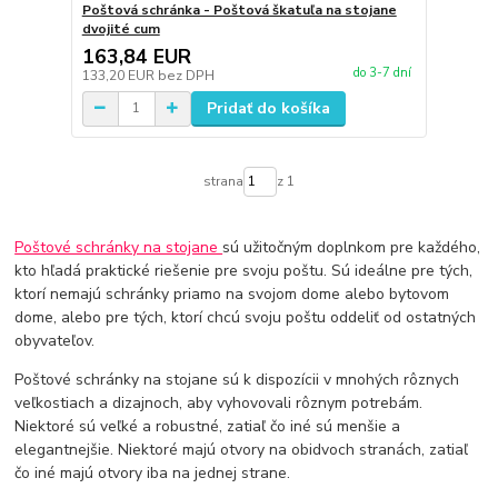
Poštová schránka - Poštová škatuľa na stojane
dvojité cum
163,84 EUR
do 3-7 dní
133,20 EUR
bez DPH
Pridať do košíka
strana
z 1
Poštové schránky na stojane
sú užitočným doplnkom pre každého,
kto hľadá praktické riešenie pre svoju poštu. Sú ideálne pre tých,
ktorí nemajú schránky priamo na svojom dome alebo bytovom
dome, alebo pre tých, ktorí chcú svoju poštu oddeliť od ostatných
obyvateľov.
Poštové schránky na stojane sú k dispozícii v mnohých rôznych
veľkostiach a dizajnoch, aby vyhovovali rôznym potrebám.
Niektoré sú veľké a robustné, zatiaľ čo iné sú menšie a
elegantnejšie. Niektoré majú otvory na obidvoch stranách, zatiaľ
čo iné majú otvory iba na jednej strane.