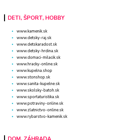
DETI, ŠPORT, HOBBY
www.kamenik.sk
www.detsky-raj.sk
www.detskaradost.sk
www.detsky-hrdina.sk
www.domaci-milacik.sk
www.hracky-online.sk
www.kupelna.shop
www.stonshop.sk
www.sanita-kupelne.sk
www.skolsky-batoh.sk
www.sportaturistika.sk
www.potraviny-online.sk
www.zlatnictvo-online.sk
www.rybarstvo-kamenik.sk
DOM, ZÁHRADA