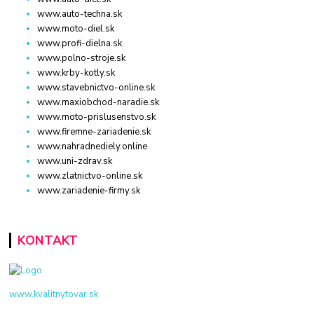
www.auto-techna.sk
www.moto-diel.sk
www.profi-dielna.sk
www.polno-stroje.sk
www.krby-kotly.sk
www.stavebnictvo-online.sk
www.maxiobchod-naradie.sk
www.moto-prislusenstvo.sk
www.firemne-zariadenie.sk
www.nahradnediely.online
www.uni-zdrav.sk
www.zlatnictvo-online.sk
www.zariadenie-firmy.sk
KONTAKT
www.kvalitnytovar.sk