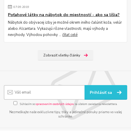
07
.
09
.
2019
Poťahové látky na nábytok do miestností - ako sa líšia?
Nábytok do obývacej izby je možné okrem iného čalúniť koža, velúr
alebo Alcantara. Vykazujú rôzne vlastnosti, majú výhody a
nevýhody. Výhodou pohovky ...
čítať celé
Zobraziť všetky články
Prihlásiť sa
Súhlasím so
spracovaním osobných údajov
za účelom zasielania newslettera.
Nezmeškajte naše exkluzívne tipy, triky a jedinečné ponuky priamo vo vašej
schránke.