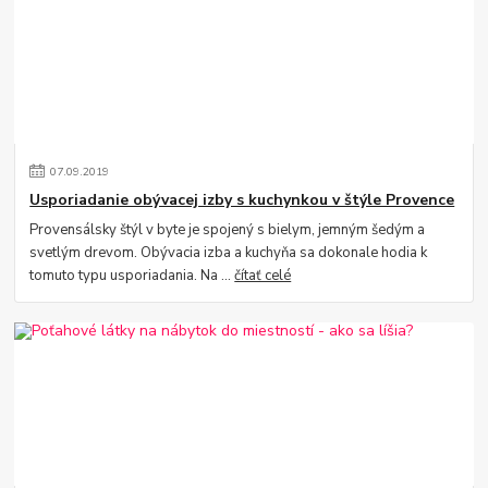
07
.
09
.
2019
Usporiadanie obývacej izby s kuchynkou v štýle Provence
Provensálsky štýl v byte je spojený s bielym, jemným šedým a
svetlým drevom. Obývacia izba a kuchyňa sa dokonale hodia k
tomuto typu usporiadania. Na ...
čítať celé