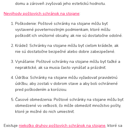
domu a zároveň zvyšovali jeho estetickú hodnotu.
Nevýhody poštových schránok na stojane
:
Poškodenie: Poštové schránky na stojane môžu byť
vystavené poveternostným podmienkam, ktoré môžu
poškodiť ich vnútorné obsahy, ak nie sú dostatočne odolné.
Krádež: Schránky na stojane môžu byť cieľom krádeže, ak
nie sú dostatočne bezpečné alebo dobre zabezpečené.
Vynášanie: Poštové schránky na stojane môžu byť ťažké a
nepraktické, ak sa musia často vynášať a prázdniť.
Údržba: Schránky na stojane môžu vyžadovať pravidelnú
údržbu, aby zostali v dobrom stave a aby boli ochránené
pred poškodením a koróziou.
Časové obmedzenia: Poštové schránky na stojane môžu byť
obmedzené vo veľkosti, čo môže obmedziť množstvo pošty,
ktoré je možné do nich umiestniť.
Existuje
niekoľko druhov poštových schránok na stojane
, ktoré sa