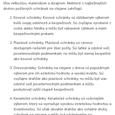
líšia veľkosťou, materiálom a dizajnom. Niektoré z najbežnejších
druhov poštových schránok na stojane zahŕňajú:
Kovové schránky: Kovové schránky sú obľúbeným výberom
kvôli svojej odolnosti a bezpečnosti. Sú zvyčajne vyrobené z
ocele alebo hliníka a môžu byť vybavené zámkom a inými
bezpečnostnými prvkami.
Plastové schránky: Plastové schránky sú cenovo
dostupným riešením pre zber pošty. Sú ľahké a odolné voči
poveternostným podmienkam, no môžu byť menej bezpečné
ako kovové schránky.
Drevovýrobky: Schránky na stojane z dreva sú populárnym
výberom pre ich estetickú hodnotu a vysokú kvalitu. Sú
zvyčajne drahšie ako plastové schránky, no môžu byť viac
odolné voči poveternostným podmienkam a môžu
poskytovať vyšší stupeň bezpečnosti.
Keramické schránky: Keramické schránky sú vzácnejším
výberom, ktorý sa vyznačuje vysokou estetickou hodnotou a
trvanlivosťou. Sú však obvykle drahšie ako ostatné druhy
schránok na stojane a môžu byť náchylnejšie na