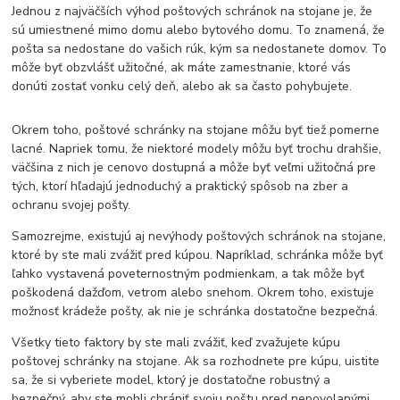
Jednou z najväčších výhod poštových schránok na stojane je, že
sú umiestnené mimo domu alebo bytového domu. To znamená, že
pošta sa nedostane do vašich rúk, kým sa nedostanete domov. To
môže byť obzvlášť užitočné, ak máte zamestnanie, ktoré vás
donúti zostať vonku celý deň, alebo ak sa často pohybujete.
Okrem toho, poštové schránky na stojane môžu byť tiež pomerne
lacné. Napriek tomu, že niektoré modely môžu byť trochu drahšie,
väčšina z nich je cenovo dostupná a môže byť veľmi užitočná pre
tých, ktorí hľadajú jednoduchý a praktický spôsob na zber a
ochranu svojej pošty.
Samozrejme, existujú aj nevýhody poštových schránok na stojane,
ktoré by ste mali zvážiť pred kúpou. Napríklad, schránka môže byť
ľahko vystavená poveternostným podmienkam, a tak môže byť
poškodená dažďom, vetrom alebo snehom. Okrem toho, existuje
možnosť krádeže pošty, ak nie je schránka dostatočne bezpečná.
Všetky tieto faktory by ste mali zvážiť, keď zvažujete kúpu
poštovej schránky na stojane. Ak sa rozhodnete pre kúpu, uistite
sa, že si vyberiete model, ktorý je dostatočne robustný a
bezpečný, aby ste mohli chrániť svoju poštu pred nepovolanými