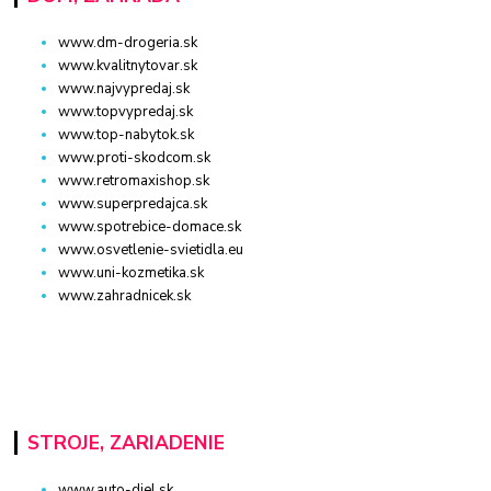
www.dm-drogeria.sk
www.kvalitnytovar.sk
www.najvypredaj.sk
www.topvypredaj.sk
www.top-nabytok.sk
www.proti-skodcom.sk
www.retromaxishop.sk
www.superpredajca.sk
www.spotrebice-domace.sk
www.osvetlenie-svietidla.eu
www.uni-kozmetika.sk
www.zahradnicek.sk
STROJE, ZARIADENIE
www.auto-diel.sk